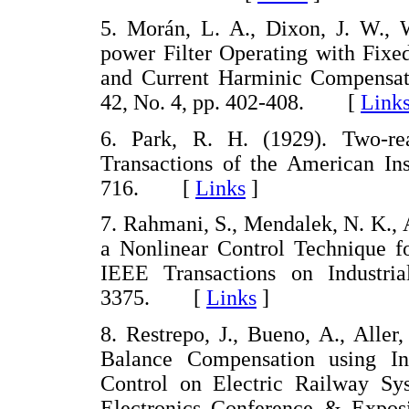
5. Morán, L. A., Dixon, J. W., 
power Filter Operating with Fixe
and Current Harminic Compensatio
42, No. 4, pp. 402-408. [
Link
6. Park, R. H. (1929). Two-re
Transactions of the American Inst
716. [
Links
]
7. Rahmani, S., Mendalek, N. K.,
a Nonlinear Control Technique fo
IEEE Transactions on Industria
3375. [
Links
]
8. Restrepo, J., Bueno, A., Aller
Balance Compensation using In
Control on Electric Railway S
Electronics Conference & Expos