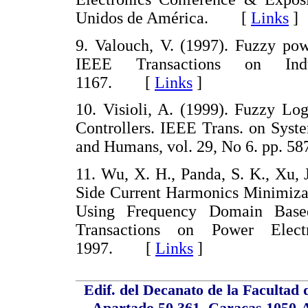
Unidos de América. [
Links
]
9. Valouch, V. (1997). Fuzzy pow
IEEE Transactions on Indus
1167. [
Links
]
10. Visioli, A. (1999). Fuzzy Lo
Controllers. IEEE Trans. on Syst
and Humans, vol. 29, No 6. pp.
11. Wu, X. H., Panda, S. K., Xu,
Side Current Harmonics Minimiza
Using Frequency Domain Based
Transactions on Power Elec
1997. [
Links
]
Edif. del Decanato de la Facultad 
Apartado 50.361, Caracas 1050-A,