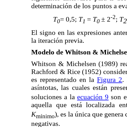
determinación de los puntos a eva
-2
T
= 0,5;
T
=
T
± 2
;
T
0
1
0
El signo en las expresiones ante
la iteración previa.
Modelo de Whitson & Michelse
Whitson & Michelsen (1989) real
Rachford & Rice (1952) conside
es representado en la
Figura 2
.
asíntotas, las cuales están pres
soluciones a la
ecuación 9
son en
aquella que está localizada e
K
), es la única que genera
mínimo
negativas.