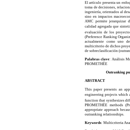
El artículo presenta un enfo
toma de decisiones, relacion
ingeniería, orientados al des
sino en impactos macroecon
AMC permite jerarquizar d
calidad agregada que sintet
evaluación de los proyect
(Preference Ranking Organi
actualmente como uno de
multicriterio de dichos proye
de sobreclasificación (outran
Palabras clave
: Análisis M
PROMETHÉE
Outranking pu
ABSTRACT
This paper presents an app
engineering projects which a
function that synthesizes dif
PROMETHÉE methods (Prefe
appropriate approach becaus
outranking relationships.
Keywords
: Multicriteria A