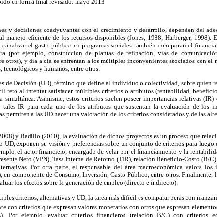
ido en forma final revisado: mayo 2013
es y decisiones coadyuvantes con el crecimiento y desarrollo, dependen del ad
 al manejo eficiente de los recursos disponibles (Jones, 1988; Harberger, 1998). E
canalizar el gasto público en programas sociales también incorporan el financ
ra (por ejemplo, construcción de plantas de refinación, vías de comunicació
tre otros), y día a día se enfrentan a los múltiples inconvenientes asociados con el
, tecnológicos y humanos, entre otros.
s de Decisión (UD), término que define al individuo o colectividad, sobre quien 
cil reto al intentar satisfacer múltiples criterios o atributos (rentabilidad, benefi
a simultánea. Asimismo, estos criterios suelen poseer importancias relativas (IR) di
e tales IR para cada uno de los atributos que sustentan la evaluación de los i
as permiten a las UD hacer una valoración de los criterios considerados y de las al
08) y Badillo (2010), la evaluación de dichos proyectos es un proceso que relaci
 o UD, exponen su visión y preferencias sobre un conjunto de criterios para luego e
mplo, el actor financiero, encargado de velar por el financiamiento y la rentabilida
Presente Neto (VPN), Tasa Interna de Retorno (TIR), relación Beneficio-Costo (B/C), 
lternativas. Por otra parte, el responsable del área macroeconómica valora los
), en componente de Consumo, Inversión, Gasto Público, entre otros. Finalmente, l
luar los efectos sobre la generación de empleo (directo e indirecto).
iples criterios, alternativas y UD, la tarea más difícil es comparar peras con manza
nte con criterios que expresan valores monetarios con otros que expresan element
os). Por ejemplo, evaluar criterios financieros (relación B/C) con criterios