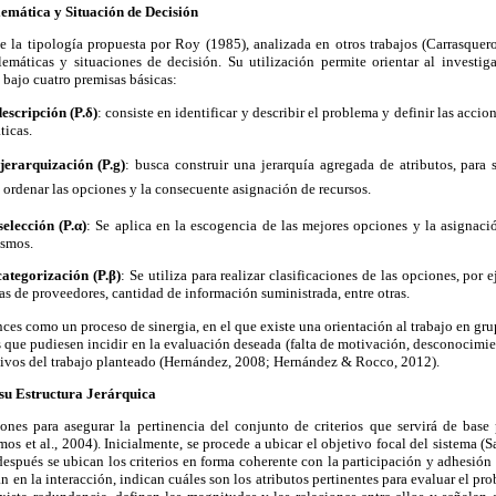
emática y Situación de Decisión
 la tipología propuesta por Roy (1985), analizada en otros trabajos (Carrasquero
lemáticas y situaciones de decisión. Su utilización permite orientar al investig
 bajo cuatro premisas básicas:
escripción (P.δ)
: consiste en identificar y describir el problema y definir las accion
ticas.
jerarquización (P.
g
)
: busca construir una jerarquía agregada de atributos, para s
 ordenar las opciones y la consecuente asignación de recursos.
elección (P.α)
: Se aplica en la escogencia de las mejores opciones y la asignaci
ismos.
ategorización (P.β)
: Se utiliza para realizar clasificaciones de las opciones, por
as de proveedores, cantidad de información suministrada, entre otras.
nces como un proceso de sinergia, en el que existe una orientación al trabajo en gr
s que pudiesen incidir en la evaluación deseada (falta de motivación, desconocimie
tivos del trabajo planteado (Hernández, 2008; Hernández & Rocco, 2012).
y su Estructura Jerárquica
ones para asegurar la pertinencia del conjunto de criterios que servirá de base 
os et al., 2004). Inicialmente, se procede a ubicar el objetivo focal del sistema (S
espués se ubican los criterios en forma coherente con la participación y adhesión 
n en la interacción, indican cuáles son los atributos pertinentes para evaluar el p