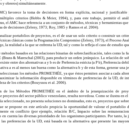
 y obreros) simultáneamente.
AMC) favorece la toma de decisiones en forma explícita, racional y justificable p
múltiples criterios (Hobbs & Meier, 1994), y, para este trabajo, permitir el anál
ras, el AMC hace referencia a un conjunto de métodos, técnicas y herramientas que
ma de decisiones (Zeleny, 1973; Roy, 1985 y Ramos et al. 2004).
nalizar portafolios de proyectos, es el de usar un solo criterio o construir un crite
técnicas clásicas como la Programación Compromiso (Zeleny, 1973), el Proceso Analí
o, la realidad a la que se enfrenta la UD, tal y como lo refleja el caso de estudio que 
e métodos basados en las relaciones binarias de sobreclasificación, tales como l
ans & Mareschal (2003), para producir un orden jerárquico. La relación de sobr
existe entre dos alternativas a y b es de Preferencia estricta (a P b), Preferencia debil
ternativa a es al menos tan buena como la alternativa b y de esta forma, generar una j
se seleccionan los métodos PROMETHÉE, ya que éstos permiten asociar a cada alter
aximizar la información disponible en términos de preferencias de la UD, de int
leza de los criterios (Bouyssou et al. 2006).
ión de los Métodos PROMETHÉE en el ámbito de la jerarquización de proyec
e proyectos del sector público venezolano, resulta novedosa. Como se ilustra en el c
ía seleccionado, no presenta soluciones no dominadas, esto es, proyectos que sobre
ue se propone en este artículo propicia la oportunidad de valorar el portafolio 
lemente en conflicto (por ejemplo, relación B/C, Impacto sobre las remuneracio
en cuenta las diversas prioridades de los organismos participantes. Por tanto, la 
s las preferencias de la UD, está basada en la alternativa que presente las mayore