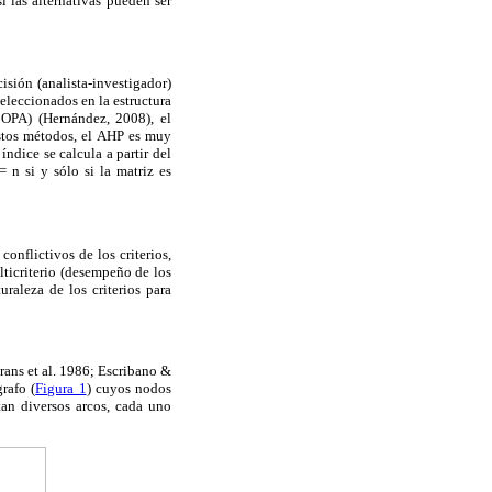
i las alternativas pueden ser
isión (analista-investigador)
seleccionados en la estructura
COPA) (Hernández, 2008), el
stos métodos, el AHP es muy
ndice se calcula a partir del
= n si y sólo si la matriz es
conflictivos de los criterios,
lticriterio (desempeño de los
uraleza de los criterios para
rans et al. 1986; Escribano &
rafo (
Figura 1
) cuyos nodos
tan diversos arcos, cada uno