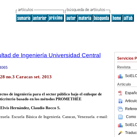
ltad de Ingeniería Universidad Central
Servicios 
Revista
4065
SciELO
28 no.3 Caracas set. 2013
Articulo
Españo
ctos de ingeniería para el sector público bajo el enfoque de
lticriterio basado en los métodos PROMETHÉE
Articu
Elvis Hernández, Claudio Rocco S.
Referen
zuela. Escuela Básica de Ingeniería. Caracas, Venezuela. e-mail:
Como c
SciELO
Traduc