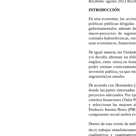
Recibido: agosto 2012 Recib
INTRODUCCIÓN
En una economía, las accion
políticas públicas dirigidas
gubernamentales, además de 
macro-proyectos de ingenie
centrales hidroeléctricas, en
sean económicos, financieros
De igual manera, las Unidade
y/o decidir, afrontan un difí
empleo, entre otros) en form
poder estimar correctament
inversión pública, ya que ést
ingeniería) en estudio.
De acuerdo con Hernández (20
donde las partes interesadas
proyectos adecuados. Por eje
criterios financieros (Valor 
y seleccionar las mejores a
Producto Interno Bruto (PIB
componente social suelen eva
Dentro de esta visión de múlt
decir, trabajar simultáneame
cualitativos y cuantitativ