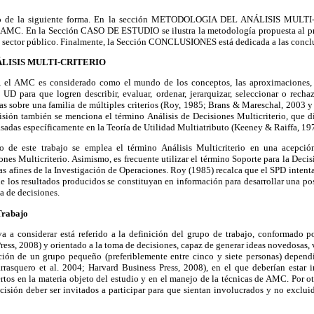
rado de la siguiente forma. En la sección METODOLOGIA DEL ANÁLISIS MULTI
 AMC. En la Sección CASO DE ESTUDIO se ilustra la metodología propuesta al pr
el sector público. Finalmente, la Sección CONCLUSIONES está dedicada a las conclu
LISIS MULTI-CRITERIO
 el AMC es considerado como el mundo de los conceptos, las aproximaciones,
 UD para que logren describir, evaluar, ordenar, jerarquizar, seleccionar o rech
as sobre una familia de múltiples criterios (Roy, 1985; Brans & Mareschal, 2003 y
cisión también se menciona el término Análisis de Decisiones Multicriterio, que 
basadas específicamente en la Teoría de Utilidad Multiatributo (Keeney & Raiffa, 19
go de este trabajo se emplea el término Análisis Multicriterio en una acepci
s Multicriterio. Asimismo, es frecuente utilizar el término Soporte para la Decisi
s afines de la Investigación de Operaciones. Roy (1985) recalca que el SPD intenta
e los resultados producidos se constituyan en información para desarrollar una pos
ma de decisiones.
Trabajo
a a considerar está referido a la definición del grupo de trabajo, conformado p
ress, 2008) y orientado a la toma de decisiones, capaz de generar ideas novedosas, 
ación de un grupo pequeño (preferiblemente entre cinco y siete personas) depen
rasquero et al. 2004; Harvard Business Press, 2008), en el que deberían estar i
rtos en la materia objeto del estudio y en el manejo de la técnicas de AMC. Por ot
cisión deber ser invitados a participar para que sientan involucrados y no exclui