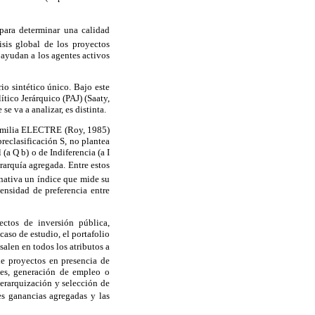
ara determinar una calidad
isis global de los proyectos
 ayudan a los agentes activos
rio sintético único. Bajo este
tico Jerárquico (PAJ) (Saaty,
se va a analizar, es distinta.
a familia ELECTRE (Roy, 1985)
eclasificación S, no plantea
 (a Q b) o de Indiferencia (a I
erarquía agregada. Entre estos
nativa un índice que mide su
ensidad de preferencia entre
tos de inversión pública,
aso de estudio, el portafolio
salen en todos los atributos a
de proyectos en presencia de
nes, generación de empleo o
jerarquización y selección de
s ganancias agregadas y las