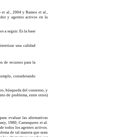
 et al., 2004 y Ramos et al.,
ador y agentes activos en la
es a seguir. Es la base
intetizar una calidad
ón de recursos para la
 ejemplo, considerando
upo, búsqueda del consenso, y
nto de problema, entre otros)
para evaluar las alternativas
aaty, 1980; Carrasquero et al.
de todos los agentes activos.
roblema de tal manera que sean