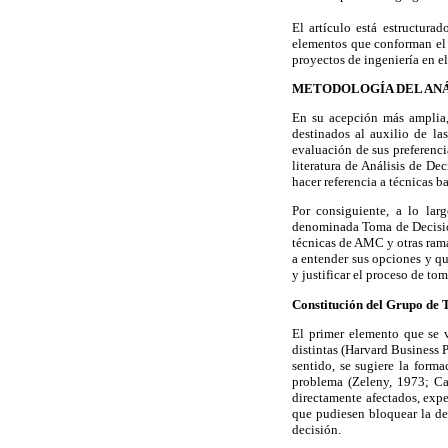
El artículo está estructu
elementos que conforman el
proyectos de ingeniería en 
METODOLOGÍA DEL ANÁ
En su acepción más amplia,
destinados al auxilio de las
evaluación de sus preferenci
literatura de Análisis de De
hacer referencia a técnicas 
Por consiguiente, a lo lar
denominada Toma de Decisione
técnicas de AMC y otras rama
a entender sus opciones y qu
y justificar el proceso de to
Constitución del Grupo de 
El primer elemento que se v
distintas (Harvard Business P
sentido, se sugiere la form
problema (Zeleny, 1973; Car
directamente afectados, expe
que pudiesen bloquear la de
decisión.