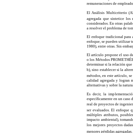
remuneraciones de empleados
El Análisis Multicriterio (
agregada que sintetice los 
considerados. En otras palab
a resolver el problema de to
El enfoque tradicional para a
enfoque, se pueden utilizar 
1980), entre otras. Sin embarg
El artículo propone el uso d
o los Métodos PROMETHÉE (Br
determinar si la relación que 
b), sino establecer si la al
métodos, en este artículo, 
calidad agregada y logran m
alternativas y sobre la natura
Es decir, la implementac
específicamente en un caso d
real de proyectos de ingenier
ser evaluados. El enfoque q
múltiples atributos, posib
impacto ambiental), tomando 
los mejores proyectos dada
menores pérdidas agregadas.