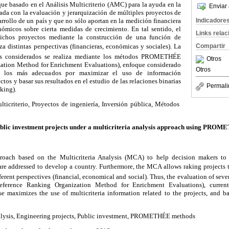
que basado en el Análisis Multicriterio (AMC) para la ayuda en la
Enviar 
ada con la evaluación y jerarquización de múltiples proyectos de
arrollo de un país y que no sólo aportan en la medición financiera
Indicadore
ómicos sobre cierta medidas de crecimiento. En tal sentido, el
Links rela
ichos proyectos mediante la construcción de una función de
iza distintas perspectivas (financieras, económicas y sociales). La
Compartir
os considerados se realiza mediante los métodos PROMETHÉE
Otros
zation Method for Enrichment Evaluations), enfoque considerado
Otros
 los más adecuados por maximizar el uso de información
ctos y basar sus resultados en el estudio de las relaciones binarias
Permali
king).
ulticriterio, Proyectos de ingeniería, Inversión pública, Métodos
blic investment projects under a multicriteria analysis approach using PRO
roach based on the Multicriteria Analysis (MCA) to help decision makers to
re addressed to develop a country. Furthermore, the MCA allows raking projects t
ferent perspectives (financial, economical and social). Thus, the evaluation of seve
rence Ranking Organization Method for Enrichment Evaluations), current
e maximizes the use of multicriteria information related to the projects, and bas
nalysis, Engineering projects, Public investment, PROMETHÉE methods