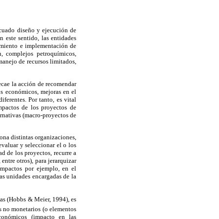
ecuado diseño y ejecución de
n este sentido, las entidades
iamiento e implementación de
n, complejos petroquímicos,
 manejo de recursos limitados,
recae la acción de recomendar
cios económicos, mejoras en el
ferentes. Por tanto, es vital
mpactos de los proyectos de
ternativas (macro-proyectos de
ona distintas organizaciones,
valuar y seleccionar el o los
d de los proyectos, recurre a
entre otros), para jerarquizar
 impactos por ejemplo, en el
as unidades encargadas de la
nas (Hobbs & Meier, 1994), es
os no monetarios (o elementos
 económicos (impacto en las