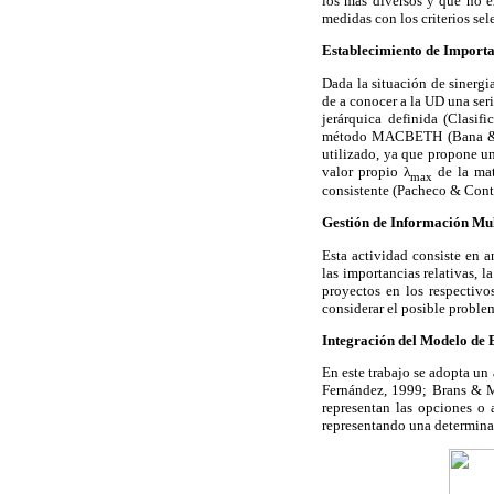
los más diversos y que no ex
medidas con los criterios se
Establecimiento de Importa
Dada la situación de sinergi
de a conocer a la UD una seri
jerárquica definida (Clasi
método MACBETH (Bana & Van
utilizado, ya que propone un
valor propio λ
de la matr
max
consistente (Pacheco & Contr
Gestión de Información Mul
Esta actividad consiste en an
las importancias relativas, 
proyectos en los respectivos
considerar el posible proble
Integración del Modelo de 
En este trabajo se adopta un
Fernández, 1999; Brans & Ma
representan las opciones o 
representando una determinada