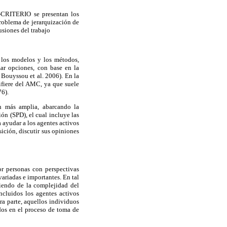
-CRITERIO se presentan los
oblema de jerarquización de
siones del trabajo
 los modelos y los métodos,
azar opciones, con base en la
 Bouyssou et al. 2006). En la
difiere del AMC, ya que suele
76).
ón más amplia, abarcando la
ón (SPD), el cual incluye las
 ayudar a los agentes activos
ición, discutir sus opiniones
or personas con perspectivas
variadas e importantes. En tal
diendo de la complejidad del
ncluidos los agentes activos
ra parte, aquellos individuos
dos en el proceso de toma de