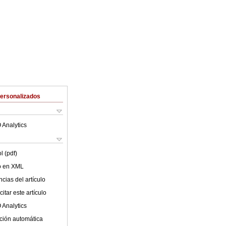
Personalizados
 Analytics
l (pdf)
lo en XML
cias del artículo
itar este artículo
 Analytics
ción automática