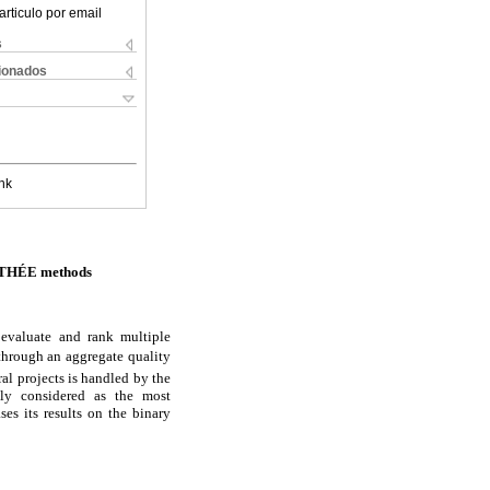
articulo por email
s
cionados
nk
METHÉE methods
 evaluate and rank multiple
hrough an aggregate quality
ral projects is handled by the
ly considered as the most
es its results on the binary