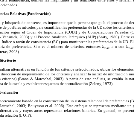
ista redundancia, definen las magnitudes y las relaciones entre ellos y señalan s
leccionados.
ncias Relativas (Ponderación)
a y búsqueda de consenso, es importante que la persona que guía el proceso de dec
e de posibles métodos para cuantificar las preferencias de la UD sobre los criterios 
ficación según el Orden de Importancia (CODI) y de Comparaciones Pareadas (
snick, 2003) y el Proceso Analítico Jerárquico (AHP) (Saaty, 1980). Entre e
 índice o razón de consistencia (RC) para monitorear las preferencias de la UD. El í
iz de preferencias. Si n es el número de criterios, entonces λ
≥ n con λ
max
max
eras, 2008).
ticriterio
alizar alternativas en función de los criterios seleccionados, ubicar los elementos 
la dirección de mejoramiento de los criterios y analizar la matriz de información mu
 criterios) (Brans & Mareschal, 2003). A partir de este análisis, se evalúa la nat
ma de la escala y establecer esquemas de normalización (Zeleny, 1973).
Evaluación
 acercamiento basado en la construcción de un sistema relacional de preferencias (B
reschal, 2003; Bouyssou et al. 2006). Este enfoque se representa mediante un g
alternativas y cuyos arcos representan relaciones binarias. En general, se presen
 relación (I, Q, P).