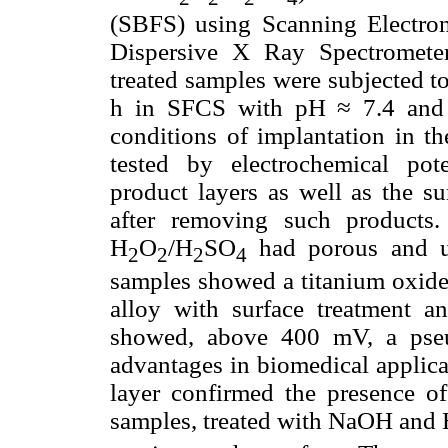
(SBFS) using Scanning Electro
Dispersive X Ray Spectrometer
treated samples were subjected to
h in SFCS with pH ≈ 7.4 and 
conditions of implantation in 
tested by electrochemical pot
product layers as well as the 
after removing such products
H
O
/H
SO
had porous and un
2
2
2
4
samples showed a titanium oxide 
alloy with surface treatment a
showed, above 400 mV, a pseud
advantages in biomedical applica
layer confirmed the presence of
samples, treated with NaOH and