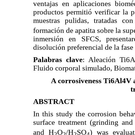
ventajas en aplicaciones biomé
productos permitió verificar la p
muestras pulidas, tratadas 
formación de apatita sobre la sup
inmersión en SFCS, presentar
disolución preferencial de la fase 
Palabras clave
: Aleación Ti6Al
Fluido corporal simulado, Biomat
A corrosiveness Ti6Al4V al
t
ABSTRACT
In this study the corrosion beh
surface treatment (grinding an
and H
O
/H
SO
) was evaluat
2
2
2
4