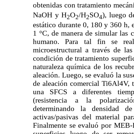
obtenidas con tratamiento mecán
NaOH y H
O
/H
SO
), luego d
2
2
2
4
estático durante 0, 180 y 360 h,
1 °C, de manera de simular las c
humano. Para tal fin se real
microestructural a través de l
condición de tratamiento superfi
naturaleza química de los recubr
aleación. Luego, se evaluó la sus
de aleación comercial Ti6Al4V, t
una SFCS a diferentes tiempo
(resistencia a la polarizaci
determinando la densidad de
activas/pasivas del material pa
Finalmente se evaluó por MEB-E
superficies luego de ser remo