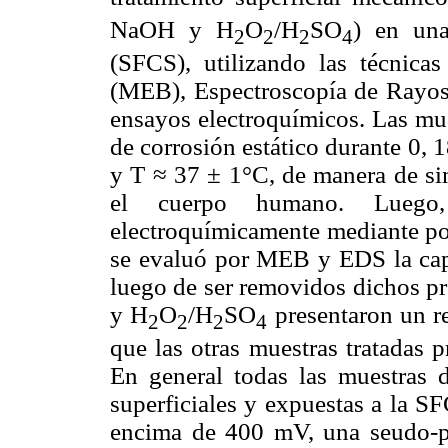
NaOH y H
O
/H
SO
) en una
2
2
2
4
(SFCS), utilizando las técnica
(MEB), Espectroscopía de Rayos
ensayos electroquímicos. Las mue
de corrosión estático durante 0,
y T ≈ 37 ± 1°C, de manera de sim
el cuerpo humano. Luego,
electroquímicamente mediante po
se evaluó por MEB y EDS la capa
luego de ser removidos dichos p
y H
O
/H
SO
presentaron un r
2
2
2
4
que las otras muestras tratadas 
En general todas las muestras 
superficiales y expuestas a la S
encima de 400 mV, una seudo-pa