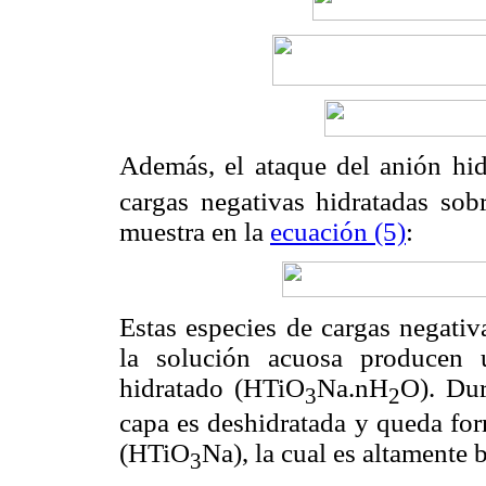
Además, el ataque del anión hi
cargas negativas hidratadas sobr
muestra en la
ecuación (5)
:
Estas especies de cargas negativ
la solución acuosa producen u
hidratado (HTiO
Na.nH
O). Dur
3
2
capa es deshidratada y queda for
(HTiO
Na), la cual es altamente 
3