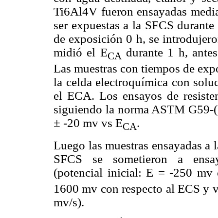
Ti6Al4V fueron ensayadas mediant
ser expuestas a la SFCS durante
de exposición 0 h, se introdujero
midió el E
durante 1 h, antes
CA
Las muestras con tiempos de expo
la celda electroquímica con soluc
el ECA. Los ensayos de resisten
siguiendo la norma ASTM G59-(19
± -20 mv vs E
.
CA
Luego las muestras ensayadas a l
SFCS se sometieron a ensayo
(potencial inicial: E = -250 mv
1600 mv con respecto al ECS y ve
mv/s).