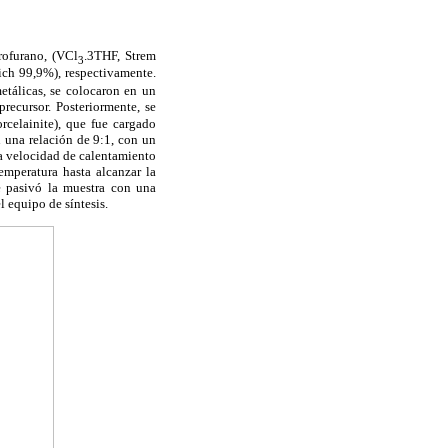
rofurano, (VCl
.3THF, Strem
3
ich 99,9%), respectivamente.
etálicas, se colocaron en un
recursor. Posteriormente, se
rcelainite), que fue cargado
 una relación de 9:1, con un
La velocidad de calentamiento
emperatura hasta alcanzar la
e pasivó la muestra con una
l equipo de síntesis.