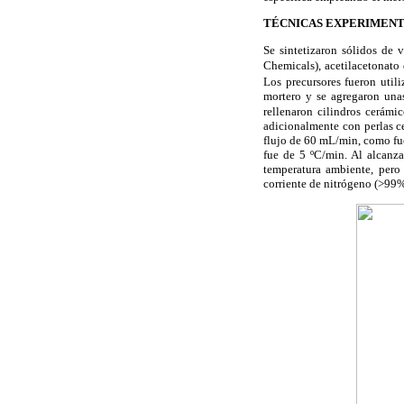
TÉCNICAS EXPERIMEN
Se sintetizaron sólidos de 
Chemicals), acetilacetonato 
Los precursores fueron util
mortero y se agregaron una
rellenaron cilindros cerámi
adicionalmente con perlas c
flujo de 60 mL/min, como fue
fue de 5 ºC/min. Al alcanza
temperatura ambiente, pero
corriente de nitrógeno (>99