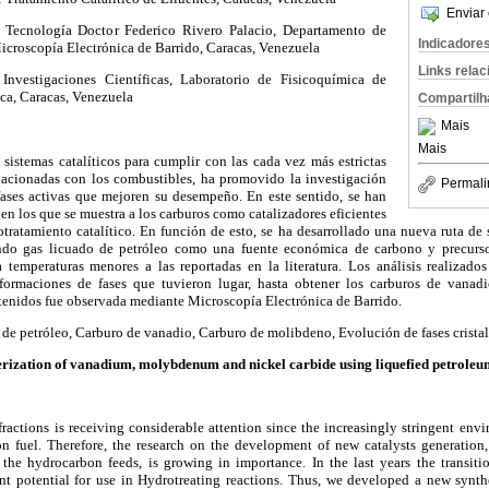
Enviar 
de Tecnología Doctor Federico Rivero Palacio, Departamento de
Indicadore
icroscopía Electrónica de Barrido, Caracas, Venezuela
Links rela
Investigaciones Científicas, Laboratorio de Fisicoquímica de
ca, Caracas, Venezuela
Compartilh
Mais
Mais
sistemas catalíticos para cumplir con las cada vez más estrictas
lacionadas con los combustibles, ha promovido la investigación
Permali
ases activas que mejoren su desempeño. En este sentido, se han
 en los que se muestra a los carburos como catalizadores eficientes
otratamiento catalítico. En función de esto, se ha desarrollado una nueva ruta de 
ndo gas licuado de petróleo como una fuente económica de carbono y precurs
 temperaturas menores a las reportadas en la literatura. Los análisis realizad
nsformaciones de fases que tuvieron lugar, hasta obtener los carburos de vana
btenidos fue observada mediante Microscopía Electrónica de Barrido.
 de petróleo, Carburo de vanadio, Carburo de molibdeno, Evolución de fases crista
erization of vanadium, molybdenum and nickel carbide using liquefied petroleu
 fractions is receiving considerable attention since the increasingly stringent env
on fuel. Therefore, the research on the development of new catalysts generation,
he hydrocarbon feeds, is growing in importance. In the last years the transit
nt potential for use in Hydrotreating reactions. Thus, we developed a new synthe