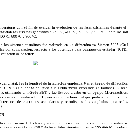
peraturas con el fin de evaluar la evolución de las fases cristalinas durante el 
tudiaran los sistemas generados a 250 ºC, 400 ºC, 600 ºC y 800 °C. Tanto los só
400 ºC, 600 ºC y 800 ºC.
de los sistemas cristalinos fue realizada en un difractómetro Siemen 5005 (Cu
cadas por comparación, respecto a los obtenidos para compuestos estándar (JCPDF
la ecuación de Scherrer:
 del cristal, l es la longitud de la radiación empleada, θ es el ángulo de difracción,
0,9 y β es el ancho del pico a la altura media expresada en radianes. El área
7 K utilizando el método BET, y fue llevado a cabo en un equipo Micromeritics
 vacío y calentadas a 150 ºC para remover la humedad que pudiera estar presente e
tectores de electrones secundarios y retrodispersados acoplados, para realiz
).
ÓN
a composición de las fases y la estructura cristalina de los sólidos sintetizados, s
patrones obtenidos por DRX de los sólidos sintetizados entre 250-600 ºC, emplean