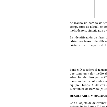
Se realizó un barrido de tem
compuestos de níquel, se es
molibdeno se sintetizaron a 
La identificación de fases 
cristalinas fueron identifi
cristal se realizó a partir de 
donde: D se refiere al tamaño
que toma un valor medio de 
adsorción de nitrógeno a 7
muestras fueron colocadas en
equipo Philips XL30 con de
Electrónica de Barrido (MEB
RESULTADOS Y DISCUSI
Con el objeto de determinar l
difracción de Rayos-X. Los 