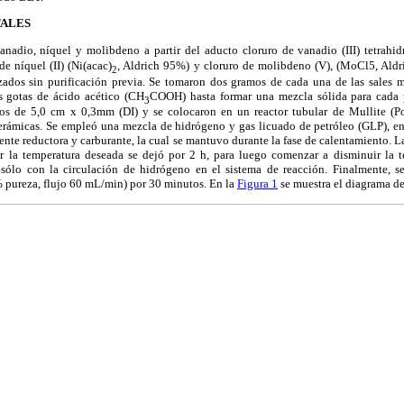
TALES
vanadio, níquel y molibdeno a partir del aducto cloruro de vanadio (III) tetrahid
de níquel (II) (Ni(acac)
, Aldrich 95%) y cloruro de molibdeno (V), (MoCl5, Aldr
2
izados sin purificación previa. Se tomaron dos gramos de cada una de las sales m
s gotas de ácido acético (CH
COOH) hasta formar una mezcla sólida para cada p
3
cos de 5,0 cm x 0,3mm (DI) y se colocaron en un reactor tubular de Mullite (Po
erámicas. Se empleó una mezcla de hidrógeno y gas licuado de petróleo (GLP), en
nte reductora y carburante, la cual se mantuvo durante la fase de calentamiento. 
r la temperatura deseada se dejó por 2 h, para luego comenzar a disminuir la t
 sólo con la circulación de hidrógeno en el sistema de reacción. Finalmente, s
% pureza, flujo 60 mL/min) por 30 minutos. En la
Figura 1
se muestra el diagrama de