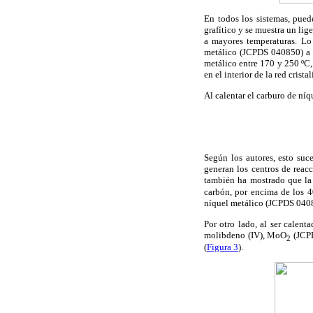
En todos los sistemas, pued
grafítico y se muestra un li
a mayores temperaturas. Lo
metálico (JCPDS 040850) a p
metálico entre 170 y 250 ºC
en el interior de la red crist
Al calentar el carburo de níq
Según los autores, esto suc
generan los centros de reac
también ha mostrado que la
carbón, por encima de los 4
níquel metálico (JCPDS 04085
Por otro lado, al ser calen
molibdeno (IV), MoO
(JCPD
2
(
Figura 3
).