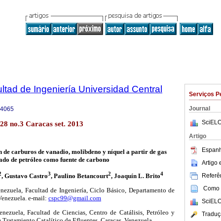
ltad de Ingeniería Universidad Central
Serviços P
Journal
-4065
SciELO
28 no.3 Caracas set. 2013
Artigo
Espanh
ón de carburos de vanadio, molibdeno y níquel a partir de gas
ado de petróleo como fuente de carbono
Artigo
2
3
2
4
, Gustavo Castro
, Paulino Betancourt
, Joaquín L. Brito
Referên
Como c
nezuela, Facultad de Ingeniería, Ciclo Básico, Departamento de
Venezuela. e-mail:
cspc99@gmail.com
SciELO
nezuela, Facultad de Ciencias, Centro de Catálisis, Petróleo y
Traduç
 Tratamiento Catalítico de Efluentes, Caracas, Venezuela