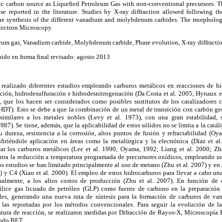
c carbon source as Liquefied Petroleum Gas with non-conventional precursors. T
se reported in the literature. Studies by X-ray diffraction allowed following th
he synthesis of the different vanadium and molybdenum carbides. The morphology
lectron Microscopy.
leum gas, Vanadium carbide, Molybdenum carbide, Phase evolution, X-ray diffractio
ido en forma final revisado: agosto 2013
realizado diferentes estudios empleando carburos metálicos en reacciones de hi
ción, hidrodesulfuración e hidrodesnitrogenación (Da Costa et al. 2005; Hynaux et
, que los hacen ser considerados como posibles sustitutos de los catalizadores 
 (HDT). Esto se debe a que la combinación de un metal de transición con carbón ge
imilares a los metales nobles (Levy et al. 1973), con una gran estabilidad, s
87). Se tiene, además, que la aplicabilidad de estos sólidos no se limita a la catá
 dureza, resistencia a la corrosión, altos puntos de fusión y refractabilidad (O
firiéndole aplicación en áreas como la metalúrgica y la electrónica (Díaz et al
tizar los carburos metálicos (Lee et al. 1990; Oyama, 1992; Liang et al. 2000; Z
entra la reducción a temperatura programada de precursores oxídicos, empleando u
s estudios se han limitado principalmente al uso de metano (Zhu et al. 2007) y en 
) y C4 (Xiao et al. 2000). El empleo de estos hidrocarburos para llevar a cabo un
palmente, a los altos costos de producción (Zhu et al. 2007). En función de 
tilice gas licuado de petróleo (GLP) como fuente de carbono en la preparación 
les, generando una nueva ruta de síntesis para la formación de carburos de va
las reportadas por los métodos convencionales. Para seguir la evolución de las 
atura de reacción, se realizaron medidas por Difracción de Rayos-X, Microscopía 
todo BET.