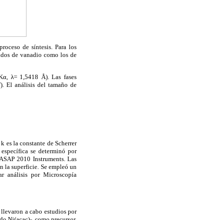
proceso de síntesis. Para los
lidos de vanadio como los de
-Kα, λ= 1,5418 Å). Las fases
). El análisis del tamaño de
 k es la constante de Scherrer
 específica se determinó por
 ASAP 2010 Instruments. Las
n la superficie. Se empleó un
ar análisis por Microscopía
e llevaron a cabo estudios por
do Ni(acac)
como precursor,