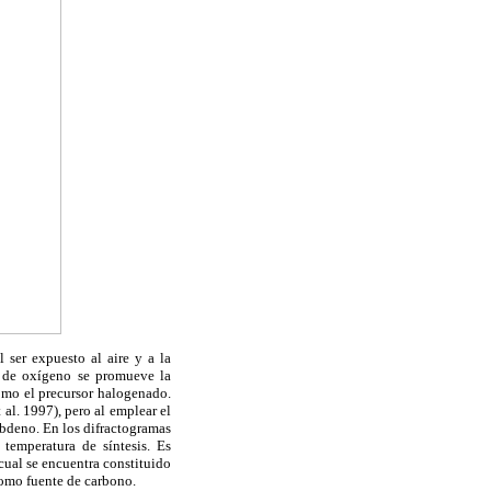
ser expuesto al aire y a la
s de oxígeno se promueve la
como el precursor halogenado.
al. 1997), pero al emplear el
ibdeno. En los difractogramas
 temperatura de síntesis. Es
 cual se encuentra constituido
como fuente de carbono.