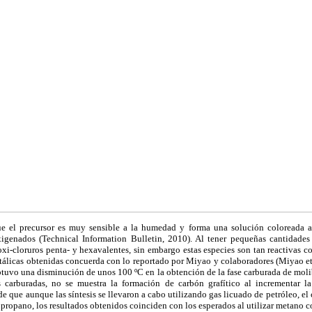
e el precursor es muy sensible a la humedad y forma una solución coloreada al 
igenados (Technical Information Bulletin, 2010). Al tener pequeñas cantidade
oxi-cloruros penta- y hexavalentes, sin embargo estas especies son tan reactivas 
tálicas obtenidas concuerda con lo reportado por Miyao y colaboradores (Miyao et 
btuvo una disminución de unos 100 ºC en la obtención de la fase carburada de mol
s carburadas, no se muestra la formación de carbón grafítico al incrementar la
de que aunque las síntesis se llevaron a cabo utilizando gas licuado de petróleo, el
propano, los resultados obtenidos coinciden con los esperados al utilizar metano 