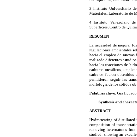
3 Instituto Universitario 
Materiales, Laboratorio de M
4 Instituto Venezolano de 
Superficies, Centro de Quími
RESUMEN
La necesidad de mejorar los 
regulaciones ambientales re
hacia el empleo de nuevas f
realizado diferentes estudios
hacia las reacciones de hidr
carburos metálicos, emplea
carburos fueron obtenidos a
permitieron seguir las tra
morfología de los sólidos o
Palabras clave
: Gas licuado
Synthesis and charact
ABSTRACT
Hydrotreating of distillated
composition of transportati
removing heteroatoms from t
studied, showing an excelle