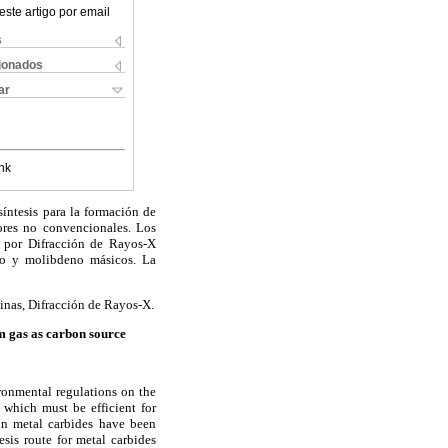
este artigo por email
s
cionados
ar
nk
síntesis para la formación de
ores no convencionales. Los
os por Difracción de Rayos-X
dio y molibdeno másicos. La
linas, Difracción de Rayos-X.
m gas as carbon source
ironmental regulations on the
 which must be efficient for
ion metal carbides have been
sis route for metal carbides