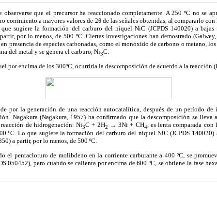
e observarse que el precursor ha reaccionado completamente. A 250 ºC no se ap
gero corrimiento a mayores valores de 2θ de las señales obtenidas, al compararlo con
 que sugiere la formación del carburo del níquel NiC (JCPDS 140020) a bajas 
artir, por lo menos, de 500 ºC. Ciertas investigaciones han demostrado (Galwey, 
, en presencia de especies carbonadas, como el monóxido de carbono o metano, lo
alina del metal y se genera el carburo, Ni
C.
3
uel por encima de los 300ºC, ocurriría la descomposición de acuerdo a la reacción (H
ede por la generación de una reacción autocatalítica, después de un período de 
ción. Nagakura (Nagakura, 1957) ha confirmado que la descomposición se lleva a
 reacción de hidrogenación: Ni
C + 2H
→
3Ni + CH
, es lenta comparada con 
3
2
4
00 ºC. Lo que sugiere la formación del carburo del níquel NiC (JCPDS 140020) 
0) a partir, por lo menos, de 500 ºC.
tado el pentacloruro de molibdeno en la corriente carburante a 400 ºC, se promue
S 050452), pero cuando se calienta por encima de 600 ºC, se obtiene la fase h