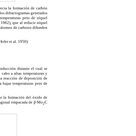
recia la formación de carbón
 los difractogramas generados
temperaturas pero de níquel
1962), que al reducir níquel
s átomos de carbono difunden
ofer et al. 1950):
inducción durante el cual se
 cabo a altas temperaturas y
la reacción de deposición de
a bajas temperaturas pero de
ve la formación del óxido de
exagonal empacada de β-Mo
C
2