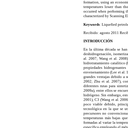
formation, using an economi
temperatures lower than tho
occurred when performing t
characterized by Scanning E
Keywords
: Liquefied petro
Recibido: agosto 2011 Recib
INTRODUCCIÓN
En la última década se han 
deshidrogenación, isomeriza
al. 2007; Wang et al. 2008)
hidrotratamiento catalítico
propiedades hidrogenantes s
envenenamiento (Lee et al. 19
grandes ventajas debido a su
2002; Zhu et al. 2007), con
diferentes rutas para sinte
2009a), entre ellos se encu
hidrógeno. Sin embargo, esto
2001), C3 (Wang et al. 2006
poco viable debido, princi
tecnológica en la que se u
precursores no convenciona
temperaturas más bajas que 
formadas al variar la temper
específica empleando el mé