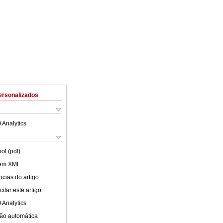
ersonalizados
 Analytics
ol (pdf)
 em XML
cias do artigo
itar este artigo
 Analytics
ão automática