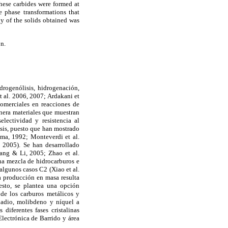
hese carbides were formed at
e phase transformations that
 of the solids obtained was
n.
drogenólisis, hidrogenación,
 al. 2006, 2007; Ardakani et
comerciales en reacciones de
nera materiales que muestran
electividad y resistencia al
lisis, puesto que han mostrado
yama, 1992; Monteverdi et al.
. 2005). Se han desarrollado
hang & Li, 2005; Zhao et al.
na mezcla de hidrocarburos e
algunos casos C2 (Xiao et al.
a producción en masa resulta
esto, se plantea una opción
de los carburos metálicos y
nadio, molibdeno y níquel a
diferentes fases cristalinas
Electrónica de Barrido y área