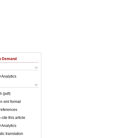
on Demand
 Analytics
h (pdf)
 in xml format
 references
cite this article
 Analytics
ic translation