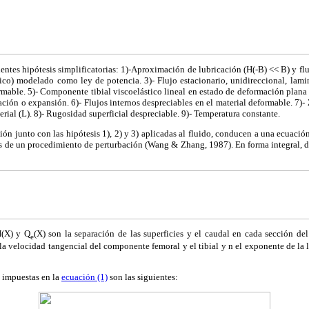
uientes hipótesis simplificatorias: 1)-Aproximación de lubricación (H(-B) << B) y fl
co) modelado como ley de potencia. 3)- Flujo estacionario, unidireccional, lami
able. 5)- Componente tibial viscoelástico lineal en estado de deformación plana
ción o expansión. 6)- Flujos internos despreciables en el material deformable. 7)
rial (L). 8)- Rugosidad superficial despreciable. 9)- Temperatura constante.
ón junto con las hipótesis 1), 2) y 3) aplicadas al fluido, conducen a una ecuaci
s de un procedimiento de perturbación (Wang & Zhang, 1987). En forma integral, d
H(X) y Q
(X) son la separación de las superficies y el caudal en cada sección de
e
a velocidad tangencial del componente femoral y el tibial y n el exponente de la l
 impuestas en la
ecuación (1)
son las siguientes: