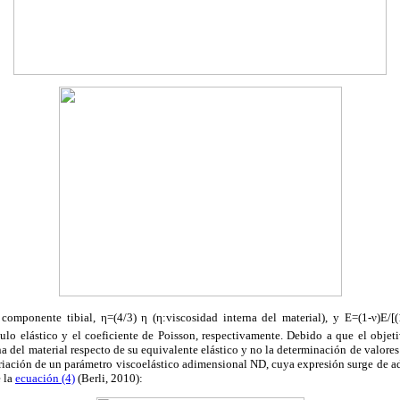
omponente tibial, η=(4/3) η (η:viscosidad interna del material), y E=(1-ν)E/[(
lo elástico y el coeficiente de Poisson, respectivamente. Debido a que el objeti
na del material respecto de su equivalente elástico y no la determinación de valores 
riación de un parámetro viscoelástico adimensional ND, cuya expresión surge de a
e la
ecuación (4)
(Berli, 2010):