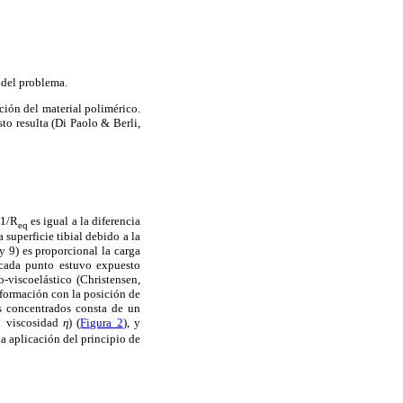
e del problema.
ción del material polimérico.
to resulta (Di Paolo & Berli,
 1/R
es igual a la diferencia
eq
 superficie tibial debido a la
y 9) es proporcional la carga
e cada punto estuvo expuesto
-viscoelástico (Christensen,
eformación con la posición de
os concentrados consta de un
n viscosidad
η
) (
Figura 2
), y
a aplicación del principio de