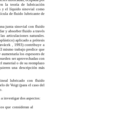
n la teoría de lubricación
es y el líquido sinovial como
ícula de fluido lubricante de
una junta sinovial con fluido
ar y absorber fluido a través
las articulaciones naturales.
lástico) aplicado a prótesis
lavácek , 1993) contribuye a
 El mismo trabajo predice que
 y aumentaría los espesores de
o pueden ser aprovechadas con
el material o de su reemplazo
quieren una descripción más
ineal lubricado con fluido
lo de Voigt (para el caso del
o.
a investigar dos aspectos:
vios que consideran al