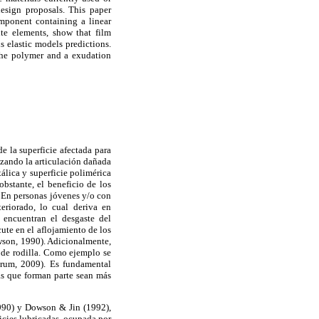
design proposals. This paper
omponent containing a linear
ite elements, show that film
s elastic models predictions.
 the polymer and a exudation
e la superficie afectada para
azando la articulación dañada
álica y superficie polimérica
bstante, el beneficio de los
. En personas jóvenes y/o con
eriorado, lo cual deriva en
e encuentran el desgaste del
te en el aflojamiento de los
wson, 1990). Adicionalmente,
s de rodilla. Como ejemplo se
arum, 2009). Es fundamental
las que forman parte sean más
1990) y Dowson & Jin (1992),
ficies lubricadas, ocupada por