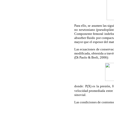
Para ello, se asumen las sig
no newtoniano (pseudoplásti
Componente femoral indeform
absorber fluido por compacta
mayor que el espesor del mate
Las ecuaciones de conservaci
modificada, obtenida a travé
(Di Paolo & Berli, 2006):
donde: P(X) es la presión, 
velocidad promediada entre l
sinovial.
Las condiciones de contorno