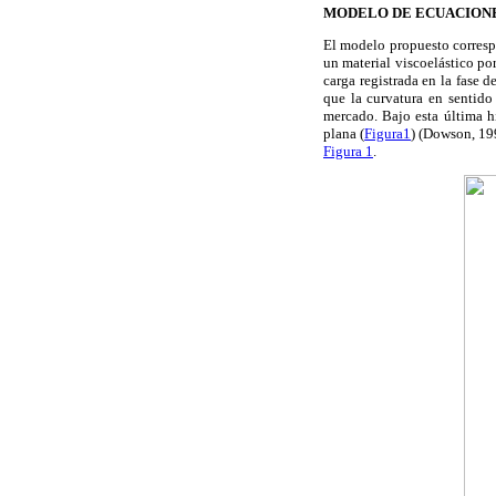
MODELO DE ECUACION
El modelo propuesto correspo
un material viscoelástico po
carga registrada en la fase 
que la curvatura en sentido
mercado. Bajo esta última h
plana (
Figura1
) (Dowson, 19
Figura 1
.