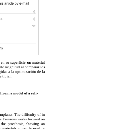
is article by e-mail
ks
nk
en su superficie un material
able magnitud al comparar los
gidas a la optimización de la
 tibial.
 from a model of a self-
mplants. The difficulty of in
ls. Previous works focused on
f the prosthesis, showing an
c materials currently used or