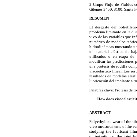
2 Grupo Flujo de Fluidos c
Güemes 3450, 3100, Santa Fe
RESUMEN
El desgaste del polietilen
problema limitante en la dur
vivo de las variables que in
numérico de modelos teóricos
hidrodinámcas mostrando una
un material elástico de baj
utilizados o en etapa de i
modificar las predicciones 
una prótesis de rodilla com
viscoelástico lineal. Los re
resultados de modelos elásti
lubricación del implante a t
Palabras clave: Prótesis de r
How does viscoelasticit
ABSTRACT
Polyethylene wear of the tib
vivo measurements of the var
studying the lubricant film
optimization of the joint lu