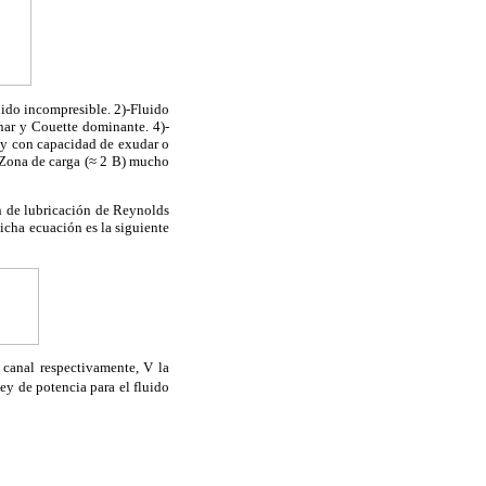
uido incompresible. 2)-Fluido
nar y Couette dominante. 4)-
 y con capacidad de exudar o
- Zona de carga (≈ 2 B) mucho
ón de lubricación de Reynolds
icha ecuación es la siguiente
l canal respectivamente, V la
ey de potencia para el fluido