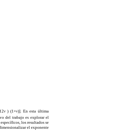
12ν ) (1+ν)]. En esta última
vo del trabajo es explorar el
específicos, los resultados se
dimensionalizar el exponente