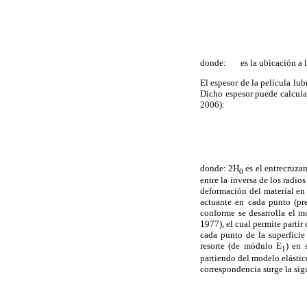
donde:
es la ubicación a 
El espesor de la película lu
Dicho espesor puede calcular
2006):
donde: 2H
es el entrecruza
0
entre la inversa de los radio
deformación del material en 
actuante en cada punto (pre
conforme se desarrolla el m
1977), el cual permite parti
cada punto de la superficie
resorte (de módulo E
) en 
1
partiendo del modelo elástic
correspondencia surge la sig