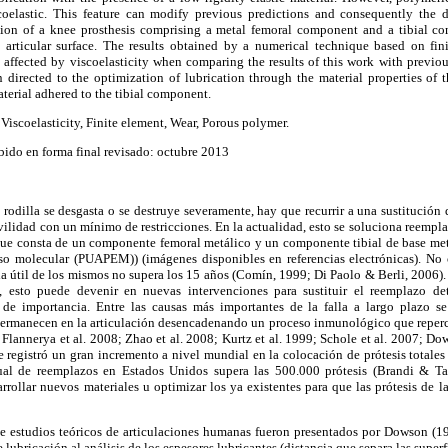
coelastic. This feature can modify previous predictions and consequently the 
tion of a knee prosthesis comprising a metal femoral component and a tibial c
e articular surface. The results obtained by a numerical technique based on fin
 affected by viscoelasticity when comparing the results of this work with previou
 directed to the optimization of lubrication through the material properties of
aterial adhered to the tibial component.
 Viscoelasticity, Finite element, Wear, Porous polymer.
bido en forma final revisado: octubre 2013
 rodilla se desgasta o se destruye severamente, hay que recurrir a una sustitución d
vilidad con un mínimo de restricciones. En la actualidad, esto se soluciona reempl
 que consta de un componente femoral metálico y un componente tibial de base met
peso molecular (PUAPEM)) (imágenes disponibles en referencias electrónicas). No o
ida útil de los mismos no supera los 15 años (Comín, 1999; Di Paolo & Berli, 2006)
, esto puede devenir en nuevas intervenciones para sustituir el reemplazo det
 de importancia. Entre las causas más importantes de la falla a largo plazo s
rmanecen en la articulación desencadenando un proceso inmunológico que repercu
lannerya et al. 2008; Zhao et al. 2008; Kurtz et al. 1999; Schole et al. 2007; Do
e registró un gran incremento a nivel mundial en la colocación de prótesis totale
nual de reemplazos en Estados Unidos supera las 500.000 prótesis (Brandi & T
rollar nuevos materiales u optimizar los ya existentes para que las prótesis de 
e estudios teóricos de articulaciones humanas fueron presentados por Dowson (
e lubricación al análisis de los espesores lubricantes (distancia que separa las super