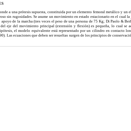
ES
nde a una prótesis supuesta, constituida por un elemento femoral metálico y un e
roso sin rugosidades. Se asume un movimiento en estado estacionario en el cual la 
de apoyo de la marcha (tres veces el peso de una persona de 75 Kg; Di Paolo & Ber
 del eje del movimiento principal (extensión y flexión) es pequeña, lo cual se a
ipótesis, el modelo equivalente está representado por un cilindro en contacto lon
90). Las ecuaciones que deben ser resueltas surgen de los principios de conservaci