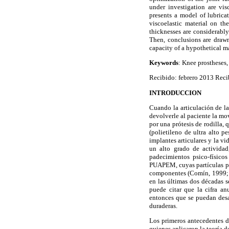
under investigation are vis
presents a model of lubrica
viscoelastic material on th
thicknesses are considerably
Then, conclusions are drawn
capacity of a hypothetical m
Keywords
: Knee prostheses,
Recibido: febrero 2013 Reci
INTRODUCCION
Cuando la articulación de la
devolverle al paciente la mo
por una prótesis de rodilla,
(polietileno de ultra alto 
implantes articulares y la v
un alto grado de actividad
padecimientos psico-físicos
PUAPEM, cuyas partículas pe
componentes (Comín, 1999; F
en las últimas dos décadas s
puede citar que la cifra a
entonces que se puedan desar
duraderas.
Los primeros antecedentes d
quienes aplicaron la teoría d