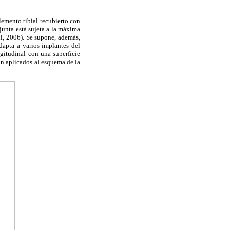
lemento tibial recubierto con
junta está sujeta a la máxima
li, 2006). Se supone, además,
dapta a varios implantes del
gitudinal con una superficie
ón aplicados al esquema de la