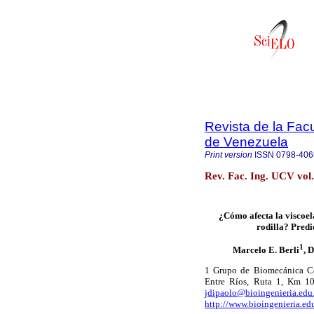
Revista de la Facu
de Venezuela
Print version
ISSN
0798-406
Rev. Fac. Ing. UCV vol
¿Cómo afecta la viscoela
rodilla? Predi
1
Marcelo E. Berli
, 
1 Grupo de Biomecánica Com
Entre Ríos, Ruta 1, Km 10,
jdipaolo@bioingenieria.edu.
http://www.bioingenieria.e