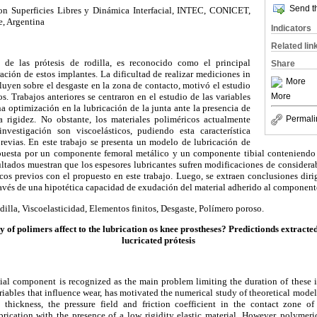
Send th
on Superficies Libres y Dinámica Interfacial, INTEC, CONICET,
, Argentina
Indicators
Related lin
o de las prótesis de rodilla, es reconocido como el principal
Share
ación de estos implantes. La dificultad de realizar mediciones in
More
fluyen sobre el desgaste en la zona de contacto, motivó el estudio
More
. Trabajos anteriores se centraron en el estudio de las variables
 optimización en la lubricación de la junta ante la presencia de
Permali
a rigidez. No obstante, los materiales poliméricos actualmente
nvestigación son viscoelásticos, pudiendo esta característica
previas. En este trabajo se presenta un modelo de lubricación de
puesta por un componente femoral metálico y un componente tibial conteniendo 
sultados muestran que los espesores lubricantes sufren modificaciones de consider
cos previos con el propuesto en este trabajo. Luego, se extraen conclusiones diri
ravés de una hipotética capacidad de exudación del material adherido al componente
odilla, Viscoelasticidad, Elementos finitos, Desgaste, Polímero poroso.
y of polimers affect to the lubrication os knee prostheses? Predictionds extracted
lucricated prótesis
ial component is recognized as the main problem limiting the duration of these i
iables that influence wear, has motivated the numerical study of theoretical mode
 thickness, the pressure field and friction coefficient in the contact zone o
brication with the presence of a low rigidity elastic material. However, polymeri