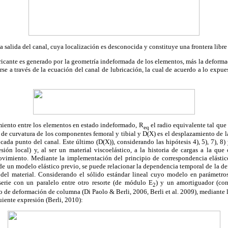
la salida del canal, cuya localización es desconocida y constituye una frontera libr
bricante es generado por la geometría indeformada de los elementos, más la deforma
se a través de la ecuación del canal de lubricación, la cual de acuerdo a lo expues
miento entre los elementos en estado indeformado, R
el radio equivalente tal que
eq
s de curvatura de los componentes femoral y tibial y D(X) es el desplazamiento de la
cada punto del canal. Este último (D(X)), considerando las hipótesis 4), 5), 7), 8) 
sión local) y, al ser un material viscoelástico, a la historia de cargas a la qu
ovimiento. Mediante la implementación del principio de correspondencia elástico
r de un modelo elástico previo, se puede relacionar la dependencia temporal de la d
 del material. Considerando el sólido estándar lineal cuyo modelo en parámetr
serie con un paralelo entre otro resorte (de módulo E
) y un amortiguador (co
2
o de deformación de columna (Di Paolo & Berli, 2006, Berli et al. 2009), mediante l
uiente expresión (Berli, 2010):