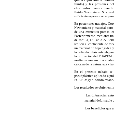
fluido) y las presiones d
elastohidrodinámica para la 
fluido Newtoniano. Sus resul
suficiente espesor como para 
En posteriores trabajos, Cor
Newtoniano y material poro-e
de una estructura porosa, co
Posteriormente, mediante un
de rodilla, Di Paolo & Berl
reducir el coeficiente de fr
un material de baja rigidez y
la película lubricante aleja
la utilización del PUAPEM po
mediante nuevos materiales
cercana de la naturaleza visc
En el presente trabajo se
pseudplástico aplicado a pró
PUAPEM) y al sólido estándar
Los resultados se obtienen i
 Las diferencias ent
material deformable 
 Los beneficios que 