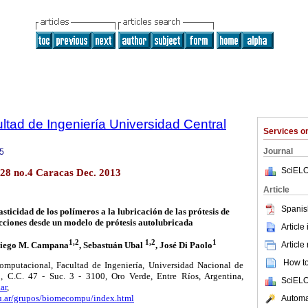
ltad de Ingeniería Universidad Central
Services 
Journal
5
SciELO
.28 no.4 Caracas Dec. 2013
Article
Spanis
sticidad de los polímeros a la lubricación de las prótesis de
cciones desde un modelo de prótesis autolubricada
Article
1,2
1,2
1
Diego M. Campana
, Sebastuán Ubal
, José Di Paolo
Article
How to 
putacional, Facultad de Ingeniería, Universidad Nacional de
 C.C. 47 - Suc. 3 - 3100, Oro Verde, Entre Ríos, Argentina,
SciELO
ar
,
du.ar/grupos/biomecompu/index.html
Automat