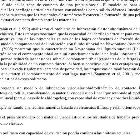
el fluido en la zona de contacto de una junta sinovial. El modelo se basa e
cual los cartílagos articulares fueron considerados como sólido elásticos lineal
tados muestran que los materiales elastoméricos favorecen la formación de una pel
evitar el contacto directo entre los materiales.
valán et al. (1999) analizaron el problema de lubricación elastohidrodinámica de 
lástico. Estos trabajos mostraron que la capacidad del cartílago articular para exud
nstituye una de las principales causas de los bajos coeficientes de fricción de 
 modelo computacional de lubricación con fluido sinovial no Newtoniano (pseudop
i (2006) mostraron que la característica no Newtoniana del líquido sinovial (Ha
icción sobre el componente tibial ante un estrechamiento de la película lubricante.
 poroso reduciría las tensiones sobre el componente tibial (causantes de la fatiga)
ndo la posibilidad de un contacto directo. Si bien se concluye que estas ventajas n
r su elevada rigidez y su carencia de porosidad, las propuestas de modificación d
 que imiten el comportamiento del cartílago natural (Stammen et al. 2001), re
oelástica de estos polímeros.
 presenta un modelo de lubricación visco-elastohidrodinámico de contacto l
tesis de rodilla, considerando un material viscoelástico lineal que responde al mode
 lineal (para el caso de los hidrogeles), con capacidad de exudar y absorber líquid
mplementando una técnica numérica basada en elementos finitos, y están orientados 
re el presente modelo con material viscoelástico y los resultados de trabajos pre
como elástico.
un polímero con capacidad de exudación podría conferir a las prótesis actuales.