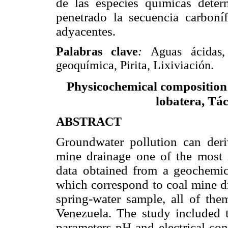
de las especies químicas dete
penetrado la secuencia carboní
adyacentes.
Palabras clave
:
Aguas ácidas,
geoquímica, Pirita, Lixiviación.
Physicochemical composition 
lobatera, Tác
ABSTRACT
Groundwater pollution can der
mine drainage one of the most 
data obtained from a geochemic
which correspond to coal mine d
spring-water sample, all of them
Venezuela. The study included 
parameters pH and electrical con