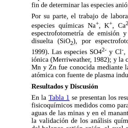
fin de determinar las especies anió
Por su parte, el trabajo de labor
+
+
especies químicas Na
, K
, Ca
espectrofotometría de emisión y
disuelta (SiO
), por espectrofo
2
2-
-
1999). Las especies SO4
y Cl
,
iónica (Merriweather, 1982); y la 
Mn y Zn fue conocida mediante la
atómica con fuente de plasma ind
Resultados y Discusión
En la
Tabla 1
se presentan los res
fisicoquímicos medidos como para
aguas de las minas y en el manan
la validación de los análisis quí