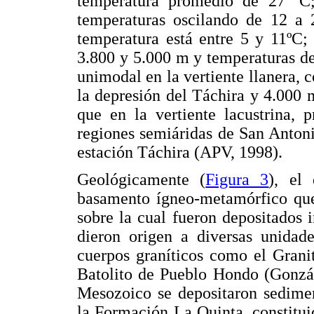
temperatura promedio de 27 ºC
temperaturas oscilando de 12 a 
temperatura está entre 5 y 11ºC;
3.800 y 5.000 m y temperaturas de
unimodal en la vertiente llanera, 
la depresión del Táchira y 4.000 
que en la vertiente lacustrina, 
regiones semiáridas de San Anton
estación Táchira (APV, 1998).
Geológicamente (
Figura 3
), el
basamento ígneo-metamórfico que 
sobre la cual fueron depositados
dieron origen a diversas unidade
cuerpos graníticos como el Grani
Batolito de Pueblo Hondo (Gonz
Mesozoico se depositaron sedimen
la Formación La Quinta, constitui