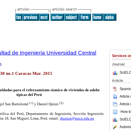
ltad de Ingeniería Universidad Central
Services 
Journal
5
SciELO
.30 no.1 Caracas Mar. 2015
Article
Spanis
soldadas para el reforzamiento sísmico de viviendas de adobe
típicas del Perú
Article
(+)
(1)
el San Bartolomé
y Daniel Quiun
Article
How to 
tólica del Perú, Departamento de Ingeniería, Sección Ingeniería
adra 18, San Miguel, Lima, Perú.
email:
dquiun@pucp.edu.pe
SciELO
Automat