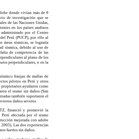
adobe donde vivían más de 9
ecto de investigación que se
ales de las Naciones Unidas,
entes en los países andinos
 administrado por el Centro
del Perú (PUCP), por ello al
áreas sísmicas, se lograría
ad sísmica, debido al uso de
 falta de competencia de las
rpendiculares al plano de los
uros perpendiculares, o en la
sísmico franjas de mallas de
ctos pilotos en Perú y otros
os propietarios ayudaron como
aron el sismo sin daños (San
orzadas también soportaron el
uvieron daños severos.
GTZ, financió y promovió la
 Perú afectada por el sismo
strucción mejorada con adobe
, 2005). Las dos experiencias
mos fuertes sin daños.