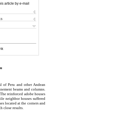
is article by e-mail
ks
nk
ru
cal of Peru and other Andean
nfinement beams and columns.
. The reinforced adobe houses
ile neighbor houses suffered
es located at the corners and
h close results.