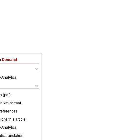
on Demand
 Analytics
h (pdf)
 in xml format
 references
cite this article
 Analytics
ic translation