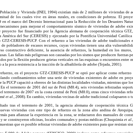
 Población y Vivienda (INEI, 1994) existían más de 2 millones de viviendas de 
mitad de los cuales vive en áreas rurales, en condiciones de pobreza. El proy
9 en el marco del Decenio Internacional para la Reducción de los Desastres Natur
mecanismos para mejorar el comportamiento sísmico de viviendas de adobe exist
te proyecto fue financiado por la Agencia alemana de cooperación técnica GTZ,
 América del Sur (CERESIS) y ejecutado por la Pontificia Universidad Católica 
 GTZ-CERESIS-PUCP. Con el refuerzo a las viviendas de adobe tradicionales en 
s de pobladores de escasos recursos, cuyas viviendas tienen una alta vulnerabilid
ceso constructivo deficiente, la ausencia de refuerzos, la humedad en los muros,
ausas. Las fallas más peligrosas son causadas por los sismos que producen fuerzas pe
dos por la flexión producen grietas verticales en las esquinas o encuentros
entre m
 a la poca resistencia a la tracción de la albañilería de adobe (Tejada, 2001).
 refuerzo, en el proyecto GTZ-CERESIS-PUCP se optó por aplicar como refuerzo 
lando confinamientos sobre una serie de viviendas existentes de adobe en proye
de la PUCP capacitó a obreros de las distintas localidades visitadas, mientras que l
 En el terremoto de 2001 del sur de Perú (M8.4), seis viviendas reforzadas soport
 el terremoto de 2007 en la costa central de Perú (M8.0), otras cinco viviendas ref
lomé
et al.
, 2008). En cambio, viviendas vecinas de adobe tradicional colapsaron o t
ultado tras el terremoto de 2001, la agencia alemana de cooperación técnica 
uevas viviendas con este tipo de refuerzo en la zona alto andina de Arequipa,
emás para afianzar la experiencia en la zona, se redactaron dos manuales de con
y se construyeron oficinas, locales comunales y postas médicas (Chuquimia
et al.
uestran que es posible reforzar viviendas de adobe existentes para que resistan sis