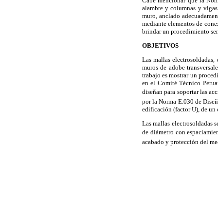
Cabe mencionar que la Norm
alambre y columnas y vigas 
muro, anclado adecuadamente
mediante elementos de conexi
brindar un procedimiento senc
OBJETIVOS
Las mallas electrosoldadas,
muros de adobe transversales
trabajo es mostrar un procedi
en el Comité Técnico Peruan
diseñan para soportar las acc
por la Norma E.030 de Diseño
edificación (factor U), de un
Las mallas electrosoldadas s
de diámetro con espaciamien
acabado y protección del me