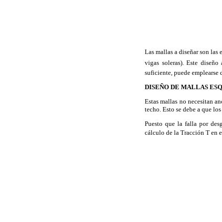
Las mallas a diseñar son las 
vigas soleras). Este dise
suficiente, puede emplearse d
DISEÑO DE MALLAS ES
Estas mallas no necesitan anc
techo. Esto se debe a que lo
Puesto que la falla por des
cálculo de la Tracción T en