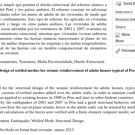
Send th
ía simple que permita el diseño estructural del refuerzo sísmico a
del Perú y los países andinos. El refuerzo consiste en adicionar
Indicators
oldadas sobre los muros de adobe de las viviendas, de modo que
 confinamiento. Este tipo de refuerzo fue aplicado en viviendas
Related lin
erú y luego en otros países andinos. Las viviendas de adobe
Share
s zonas afectadas por los terremotos de 2001 y 2007 ocurridos en
rtamiento estructural, mientras que viviendas vecinas sufrieron
More
 muestra cómo las fuerzas sísmicas transversales al plano de los
More
 las mallas dispuestas en las esquinas y las mallas longitudinales.
ual de las fuerzas con un modelo computacional de elementos
Permali
as cercanas.
rzamiento, Terremoto, Malla Electrosoldada, Diseño Estructural.
esign of welded meshes for seismic reinforcement of adobe houses typical of Pe
 for the structural design of the seismic reinforcement for adobe houses, typi
t consists of welded meshes added over the adobe walls, in order to simulate co
as applied to existing houses in 1998 in Peru and later in other Andean countries
ed by the earthquakes of 2001 and 2007 in Peru had a good structural behavior, wh
ws how the out-of-plane seismic forces in the adobe walls can be resisted by mesh
 calculations of the forces were verified with a finite element computer model, wit
ment, Earthquake, Welded Mesh, Structural Design.
Recibido en forma final revisado: marzo 2015