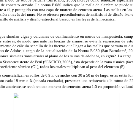
a E.080 de Adobe peruana (SENCICO, 2000) incluye como refuerzos especiales 
de concreto armado. La norma E.080 indica que la malla de alambre se puede us
 a él, y protegido con una capa de mortero de cemento-arena. Las mallas en las 
ón a través del muro. No se ofrecen procedimientos de análisis ni de diseño. Por el
illo de análisis y diseño estructural basado en las leyes de la mecánica.
 que simulan vigas y columnas de confinamiento en muros de mampostería, cumpl
 entre sí, de modo que ante las fuerzas de sismos, se evite la
separación de esto
miento de cálculo sencillo de las fuerzas que llegan a las mallas que permita su di
o de Adobe, a cargo de la actualización de la Norma E.080 (San Bartolomé, 201
iones sísmicas transversales al plano de los muros de adobe w, en kg/m
2
. La carga
 Sismorresistente de Perú (SENCICO, 2006), ésta depende de la zona sísmica (facto
 coeficiente sísmico (C1), todos los cuales multiplican al peso del elemento (P).
e comercializan en rollos de 0.9 m de ancho con 30 a 50 m de largo, éstas están 
to cada 19 mm o ¾ (cocada cuadrada), presentan una resistencia a la rotura de 2
dio ambiente, se recubren con mortero de cemento: arena 1:5 en proporción volumét