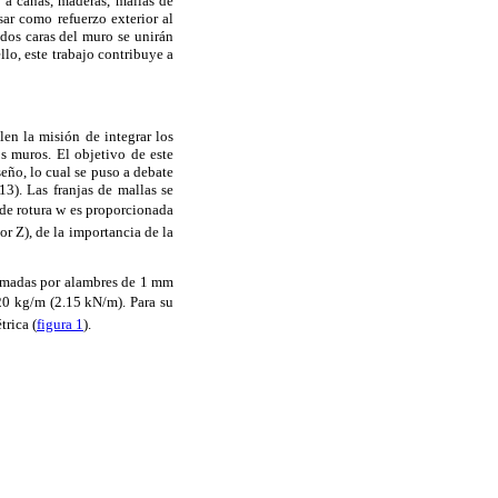
a cañas, maderas, mallas de
ar como refuerzo exterior al
dos caras del muro se unirán
lo, este trabajo contribuye a
en la misión de integrar los
s muros. El objetivo de este
seño, lo cual se puso a debate
3). Las franjas de mallas se
 de rotura w es proporcionada
r Z), de la importancia de la
formadas por alambres de 1 mm
20 kg/m (2.15 kN/m). Para su
rica (
figura 1
).