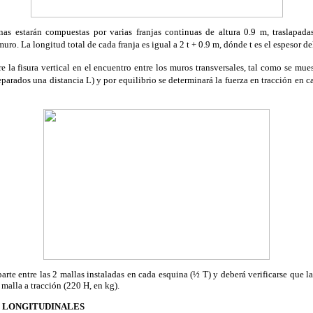
nas estarán compuestas por varias franjas continuas de altura 0.9 m, traslapada
muro. La longitud total de cada franja es igual a 2 t + 0.9 m, dónde t es el espesor d
 la fisura vertical en el encuentro entre los muros transversales, tal como se mue
eparados una distancia L) y por equilibrio se determinará la fuerza en tracción en
parte entre las 2 mallas instaladas en cada esquina (½ T) y deberá verificarse que l
 malla a tracción (220 H, en kg).
S LONGITUDINALES