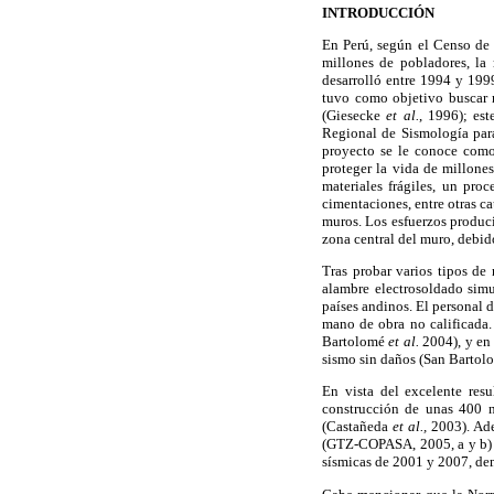
INTRODUCCIÓN
En Perú, según el Censo de
millones de pobladores, la 
desarrolló entre 1994 y 199
tuvo como objetivo buscar 
(Giesecke
et al.
, 1996); es
Regional de Sismología para
proyecto se le conoce como
proteger la vida de millone
materiales frágiles, un pro
cimentaciones, entre otras c
muros. Los esfuerzos produci
zona central del muro, debido
Tras probar varios tipos de
alambre electrosoldado simu
países andinos. El personal 
mano de obra no calificada.
Bartolomé
et al.
2004), y en
sismo sin daños (San Barto
En vista del excelente res
construcción de unas 400 n
(Castañeda
et al.,
2003). Ad
(GTZ-COPASA, 2005, a y b) 
sísmicas de 2001 y 2007, dem