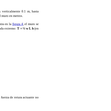
s verticalmente 0.1 m, hasta
el muro en metros.
stra en la
figura 4
, el muro se
 cada extremo:
T = ½ w L h
(en
a fuerza de rotura actuante no