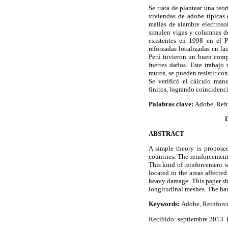
Se trata de plantear una teor
viviendas de adobe típicas 
mallas de alambre electros
simulen vigas y columnas de
existentes en 1998 en el P
reforzadas localizadas en la
Perú tuvieron un buen compo
fuertes daños. Este trabajo
muros, se pueden resistir con
Se verificó el cálculo man
finitos, logrando coincidenci
Palabras clave:
Adobe, Refo
D
ABSTRACT
A simple theory is proposed
countries. The reinforcemen
This kind of reinforcement w
located in the areas affect
heavy damage. This paper sho
longitudinal meshes. The hand
Keywords:
Adobe, Reinforce
Recibido: septiembre 2013