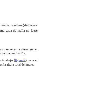
ores de los muros (similares a
i una capa de malla no fuese
es no se necesita desmontar el
rvatura por flexión.
acia abajo (
figura 2
), para el
 es la altura total del muro.