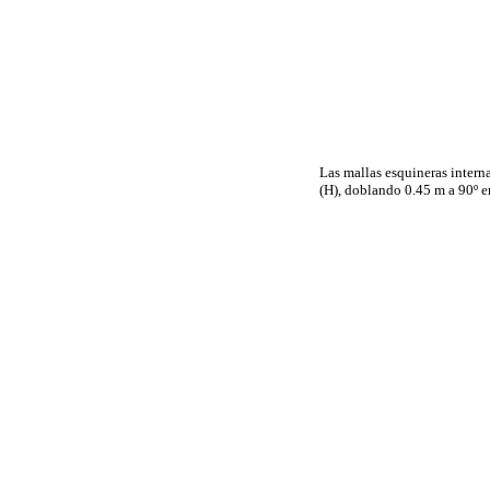
Las mallas esquineras intern
(H), doblando 0.45 m a 90º e