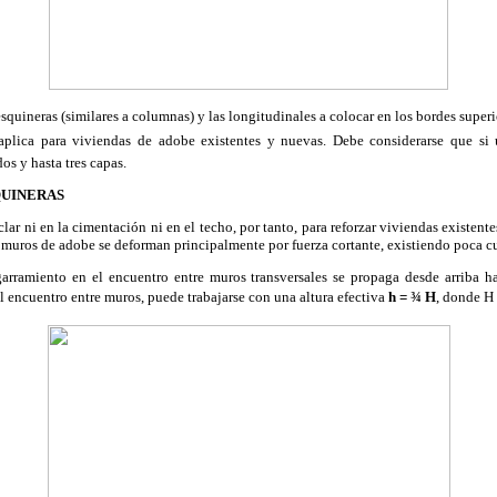
esquineras (similares a columnas) y las longitudinales a colocar en los bordes superi
ño aplica para viviendas de adobe existentes y nuevas. Debe considerarse que s
os y hasta tres capas.
QUINERAS
lar ni en la cimentación ni en el techo, por tanto, para reforzar viviendas existent
s muros de adobe se deforman principalmente por fuerza cortante, existiendo poca cu
garramiento en el encuentro entre muros transversales se propaga desde arriba h
 el encuentro entre muros, puede trabajarse con una altura efectiva
h = ¾ H
, donde H