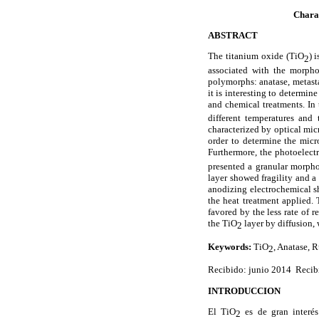
Charac
ABSTRACT
The titanium oxide (
TiO
) 
2
associated with the morphol
polymorphs: anatase, metasta
it is interesting to determi
and chemical treatments. In 
different temperatures and
characterized by optical mi
order to determine the micr
Furthermore, the photoelect
presented a granular morpho
layer showed fragility and a
anodizing electrochemical sh
the heat treatment applied.
favored by the less rate of 
the
TiO
layer by diffusion,
2
Keywords
:
TiO
, Anatase, R
2
Recibido: junio 2014 Recibi
INTRODUCCION
El TiO
es de gran interés
2