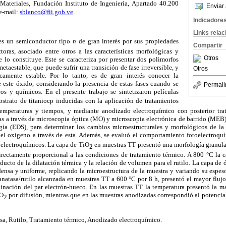
Materiales, Fundación Instituto de Ingeniería, Apartado 40.200
Enviar 
e-mail:
sblanco@fii.gob.ve
.
Indicadore
Links rela
 es un semiconductor tipo
n
de gran interés por sus propiedades
Compartir
toras, asociado entre otros a las características morfológicas y
Otros
ue lo constituye. Este se caracteriza por presentar dos polimorfos
 metaestable, que puede sufrir una transición de fase irreversible, y
Otros
icamente estable. Por lo tanto, es de gran interés conocer la
 este óxido, considerando la presencia de estas fases cuando se
Permali
cos y químicos. En el presente trabajo se sintetizaron películas
bstrato de titaniocp inducidas con la aplicación de tratamientos
 temperaturas y tiempos, y mediante anodizado electroquímico con posterior tra
as a través de microscopia óptica (MO) y microscopia electrónica de barrido (MEB
gía (EDS), para determinar los cambios microestructurales y morfológicos de l
del oxígeno a través de esta. Además, se evaluó el comportamiento fotoelectroqu
electroquímicos. La capa de TiO
en muestras TT presentó una morfología granula
2
irectamente proporcional a las condiciones de tratamiento térmico. A 800 °C la c
ducto de la dilatación térmica y la relación de volumen para el rutilo. La capa d
ensa y uniforme, replicando la microestructura de la muestra y variando su espes
natasa/rutilo alcanzada en muestras TT a 600 °C por 8 h, presentó el mayor flujo
inación del par electrón-hueco. En las muestras TT la temperatura presentó la ma
iO
por difusión, mientras que en las muestras anodizadas correspondió al potencial 
2
asa, Rutilo, Tratamiento térmico, Anodizado electroquímico.