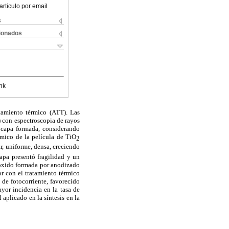
articulo por email
s
cionados
nk
tamiento térmico (ATT). Las
) con espectroscopia de rayos
a capa formada, considerando
ímico de la película de TiO
2
r, uniforme, densa, creciendo
apa presentó fragilidad y un
e óxido formada por anodizado
or con el tratamiento térmico
 de fotocorriente, favorecido
yor incidencia en la tasa de
aplicado en la síntesis en la