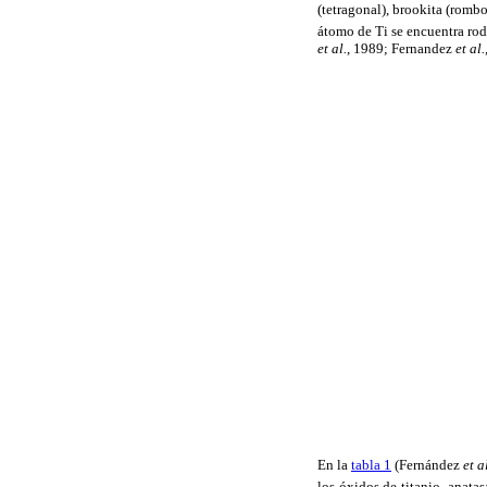
(tetragonal), brookita (rombo
átomo de Ti se encuentra ro
et al.
, 1989; Fernandez
et al.
En la
tabla 1
(Fernández
et a
los óxidos de titanio, anatas