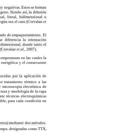
uy negativas. Estos se forman
eno. Siendo así, la difusión
al, lineal, bidimensional o
según sea el caso (Corvalan
et
grado de empaquetamiento. El
e diferencia la orientación
idimensional, donde tanto el
o (Corvalan
et al.
, 2007).
temperaturas en las cuales la
 energética y el consecuente
ducidas por la aplicación de
r tratamiento térmico a las
y microscopia electrónica de
ctura y morfología de la capa
nte técnicas electroquímicas
sible, para cada condición en
ureza) mediante dos métodos:
tiempo, designadas como TTX,