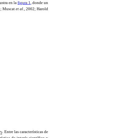
lustra en la
figura 1
, donde un
6; Muscat
et al.
, 2002; Harold
O
. Entre las características de
2
ística de interés científico y