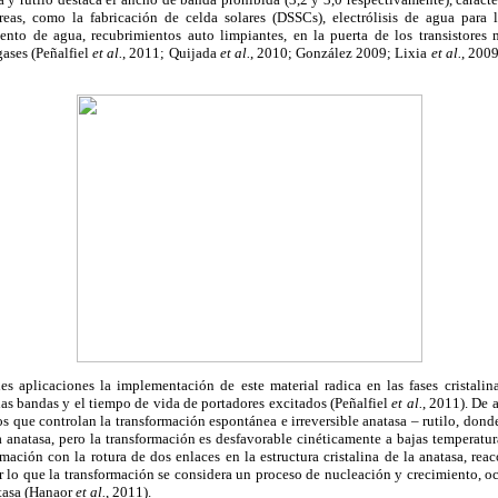
reas, como la fabricación de celda solares (DSSCs), electrólisis de agua para
miento de agua, recubrimientos auto limpiantes, en la puerta de los transistores 
ases (Peñalfiel
et al.
, 2011; Quijada
et al.
, 2010; González 2009; Lixia
et al.
, 200
s aplicaciones la implementación de este material radica en las fases cristalinas
las bandas y el tiempo de vida de portadores excitados (Peñalfiel
et al.
, 2011). De 
 que controlan la transformación espontánea e irreversible anatasa – rutilo, donde l
 anatasa, pero la transformación es desfavorable cinéticamente a bajas temperatur
ación con la rotura de dos enlaces en la estructura cristalina de la anatasa, re
or lo que la transformación se considera un proceso de nucleación y crecimiento,
atasa (Hanaor
et al.
, 2011).