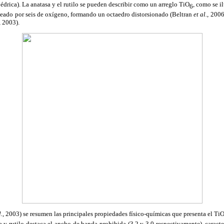
édrica). La anatasa y el rutilo se pueden describir como un arreglo TiO
, como se i
6
deado por seis de oxígeno, formando un octaedro distorsionado (Beltran
et al.
, 200
, 2003).
l.
, 2003) se resumen las principales propiedades físico-químicas que presenta el Ti
a y rutilo destaca el ancho de banda prohibida (3,2 y 3,0 respectivamente), caracter