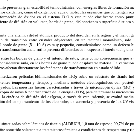
tanio presentan gran estabilidad termodinámica, con energías libres de formación m
ios oxidantes, como el oxígeno, el agua o moléculas orgánicas que contengan oxíg
 formación de óxidos en el sistema Ti-O y este puede clasificarse como puntu
ciente de difusión en volumen, borde de grano, dislocaciones o superficie distinto 
senta una alta movilidad atómica, producto del desorden en la región y el menor 
n de transición entre cristales adyacentes, en un material monofásico, solo s
 del borde de grano (5 – 10 Å) es muy pequeño, considerándose como un defecto b
 transformación anata-rutilo presenta diferencias con respecto al interior del gran
s entre los bordes de grano y el interior de estos, tiene como consecuencia que a 
onsiderarse nula, en los bordes de grano puede desplazarse materia. La variación
ivos afectan directamente los fenómenos de transformación en estado sólido.
sintetizaron películas bidimensionales de TiO
sobre un substrato de titanio in
2
ferentes temperatura y tiempo, y mediante métodos electroquímicos con posterio
yados. Las muestras fueron caracterizadas a través de microscopia óptica (MO) 
opia de rayos X por dispersión de la energía (EDS), para determinar la microestru
n la cinética de difusión del oxígeno, a través de esta. Además, se evaluó media
ación del comportamiento de los electrodos, en ausencia y presencia de luz UV-vi
n sintetizadas sobre láminas de titanio (ALDRICH, 1,0 mm de espesor, 99,7% de p
 fue sometido solamente a tratamientos térmicos a condiciones de temperatura y 