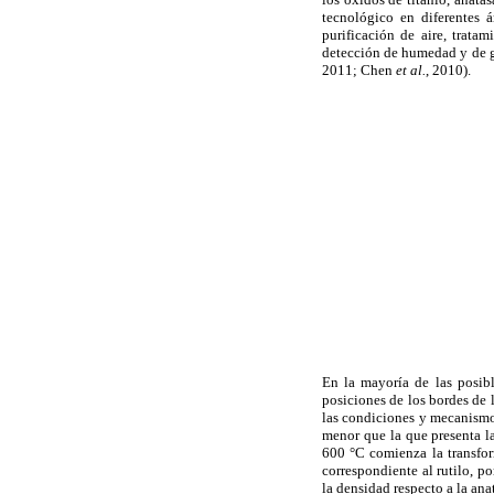
tecnológico en diferentes á
purificación de aire, trata
detección de humedad y de g
2011; Chen
et al.
, 2010).
En la mayoría de las posible
posiciones de los bordes de 
las condiciones y mecanismos
menor que la que presenta la
600 °C comienza la transform
correspondiente al rutilo, p
la densidad respecto a la an