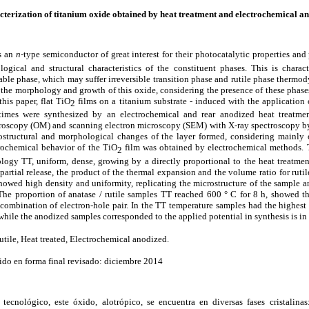
terization of titanium oxide obtained by heat treatment and electrochemical a
is an
n
-type semiconductor of great interest for their photocatalytic properties an
ogical and structural characteristics of the constituent phases. This is char
ble phase, which may suffer irreversible transition phase and rutile phase thermod
ne the morphology and growth of this oxide, considering the presence of these phas
this paper, flat
TiO
films on a titanium substrate - induced with the application 
2
 times were synthesized by an electrochemical and rear anodized heat treatm
croscopy (OM) and scanning electron microscopy (SEM) with X-ray spectroscopy by
ostructural and morphological changes of the layer formed, considering mainly 
rochemical behavior of the
TiO
film was obtained by electrochemical methods.
2
logy TT, uniform, dense, growing by a directly proportional to the heat treatmen
 partial release, the product of the thermal expansion and the volume ratio for ruti
owed high density and uniformity, replicating the microstructure of the sample a
 The proportion of anatase / rutile samples TT reached 600 ° C for 8 h, showed th
recombination of electron-hole pair. In the TT temperature samples had the highest
 while the anodized samples corresponded to the applied potential in synthesis is in 
utile, Heat treated, Electrochemical anodized.
do en forma final revisado: diciembre 2014
 tecnológico, este óxido, alotrópico, se encuentra en diversas fases cristalinas: