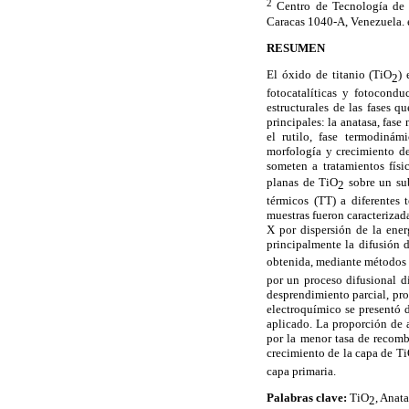
2
Centro de Tecnología de 
Caracas 1040-A, Venezuela. 
RESUMEN
El óxido de titanio (TiO
)
2
fotocatalíticas y fotoconduc
estructurales de las fases q
principales: la anatasa, fase
el rutilo, fase termodinám
morfología y crecimiento de
someten a tratamientos físi
planas de TiO
sobre un su
2
térmicos (TT) a diferentes
muestras fueron caracterizad
X por dispersión de la ener
principalmente la difusión 
obtenida, mediante métodos 
por un proceso difusional d
desprendimiento parcial, pro
electroquímico se presentó d
aplicado. La proporción de a
por la menor tasa de recomb
crecimiento de la capa de T
capa primaria.
Palabras clave
:
TiO
, Anat
2