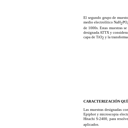
El segundo grupo de muestr
medio electrolítico NaH
PO
2
de 1000s. Estas muestras se
designada ATTX y consideran
capa de TiO
y la transforma
2
CARACTERIZACIÓN QU
Las muestras designadas co
Epiphot y microscopia elect
Hitachi S-2400, para resolv
aplicados.