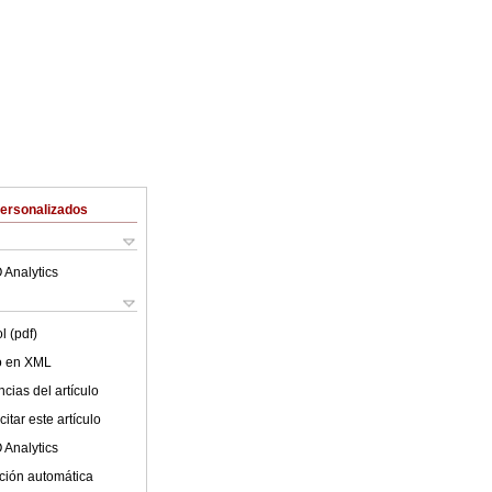
Personalizados
 Analytics
l (pdf)
lo en XML
cias del artículo
itar este artículo
 Analytics
ción automática