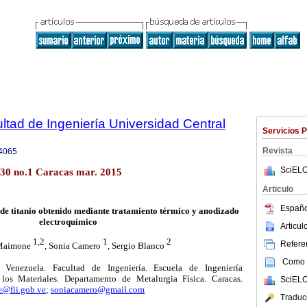
ltad de Ingeniería Universidad Central
Servicios 
Revista
4065
SciELO
.30 no.1 Caracas mar. 2015
Articulo
Españo
 de titanio obtenido mediante tratamiento térmico y anodizado
electroquímico
Articu
1,2
1
2
Referen
 Maimone
, Sonia Camero
, Sergio Blanco
Como c
 Venezuela. Facultad de Ingeniería. Escuela de Ingeniería
los Materiales. Departamento de Metalurgia Física. Caracas.
SciELO
@fii.gob.ve
;
soniacamero@gmail.com
Traduc