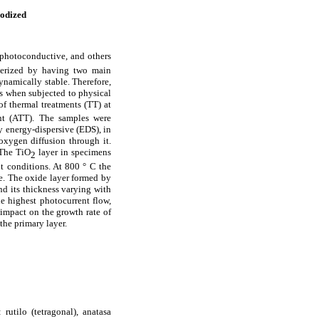
nodized
d photoconductive, and others
acterized by having two main
ynamically stable. Therefore,
es when subjected to physical
of thermal treatments (TT) at
ent (ATT). The samples were
 energy-dispersive (EDS), in
oxygen diffusion through it.
 The
TiO
layer in specimens
2
t conditions. At 800 ° C the
le. The oxide layer formed by
nd its thickness varying with
e highest photocurrent flow,
 impact on the growth rate of
the primary layer.
 rutilo (tetragonal), anatasa