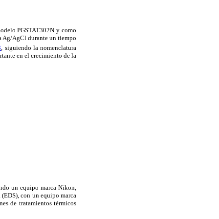
ab modelo PGSTAT302N y como
cia Ag/AgCl durante un tiempo
3
, siguiendo la nomenclatura
ante en el crecimiento de la
ando un equipo marca Nikon,
a (EDS), con un equipo marca
ones de tratamientos térmicos