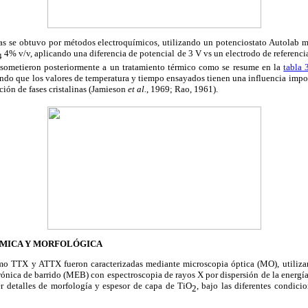
as se obtuvo por métodos electroquímicos, utilizando un potenciostato Autol
4% v/v, aplicando una diferencia de potencial de 3 V vs un electrodo de referen
4
 sometieron posteriormente a un tratamiento térmico como se resume en la
tabla 
do que los valores de temperatura y tiempo ensayados tienen una influencia import
ción de fases cristalinas (Jamieson
et al.
, 1969; Rao, 1961).
ÍMICA Y MORFOLÓGICA
mo TTX y ATTX fueron caracterizadas mediante microscopia óptica (MO), utiliz
rónica de barrido (MEB) con espectroscopia de rayos X por dispersión de la energí
er detalles de morfología y espesor de capa de TiO
, bajo las diferentes condici
2