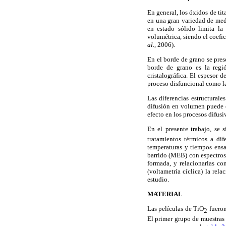
En general, los óxidos de ti
en una gran variedad de med
en estado sólido limita la
volumétrica, siendo el coefi
al.
, 2006).
En el borde de grano se pre
borde de grano es la regió
cristalográfica. El espesor
proceso disfuncional como la
Las diferencias estructurale
difusión en volumen puede c
efecto en los procesos difus
En el presente trabajo, se 
tratamientos térmicos a di
temperaturas y tiempos ensa
barrido (MEB) con espectrosc
formada, y relacionarlas co
(voltametría cíclica) la rel
estudio.
MATERIAL
Las películas de TiO
fuero
2
El primer grupo de muestras