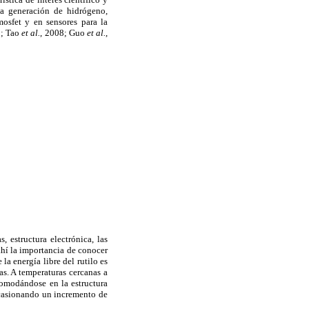
 la generación de hidrógeno,
mosfet y en sensores para la
9; Tao
et al.
, 2008; Guo
et al.
,
, estructura electrónica, las
ahí la importancia de conocer
a energía libre del rutilo es
as. A temperaturas cercanas a
acomodándose en la estructura
 ocasionando un incremento de