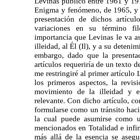
Levinas
publicó entre 1961 y 1974
Enigma y fenómeno, de 1965, y 
presentación de dichos artícul
variaciones en su término fi
importancia que
Levinas
le va as
illeidad
, al Él (
Il
), y a su detenim
embargo, dado que la presentac
artículos requeriría de un texto 
me restringiré al primer artículo 
los primeros aspectos, la revisi
movimiento de la
illeidad
y el
relevante. Con dicho artículo, c
formularse como un tránsito hacia
la cual puede asumirse como u
mencionados en Totalidad e infin
más allá de la esencia se asegu