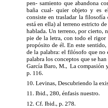
pen-
samiento
que abandona com
baña cual-
quier
objeto y es el
consiste en trasladar la filosofí
está en ella) al terreno estricto d
hablada. Un terreno, por cierto, 
pie de la letra, con todo el rigo
propósito de él. En este sentido
de la palabra: el filósofo que no
palabra los conceptos que se han
García Baro, M.,
La compasión y
p. 116.
10.
Levinas
, Descubriendo la exis
11.
Ibid
., 280, énfasis nuestro.
12. Cf.
Ibid
., p. 278.