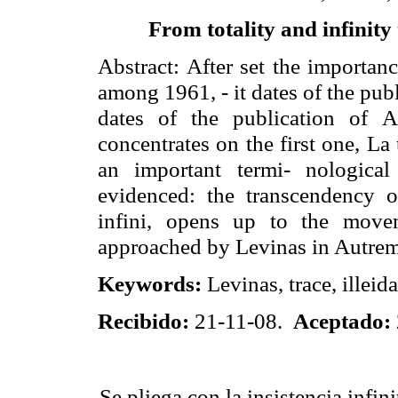
From
totality
and
infinity
Abstract
:
After
set
the
importanc
among
1961, -
it
dates of
the
publ
dates of
the
publication
of
A
concentrates
on
the
first
one
, La
an
important
termi
-
nological
evidenced
:
the
transcendency
o
infini
, opens up
to
the
move
approached
by
Levinas
in
Autrem
Keywords
:
Levinas
, trace,
illeid
Recibido:
21-11-08.
Aceptado:
Se pliega con la insistencia infin