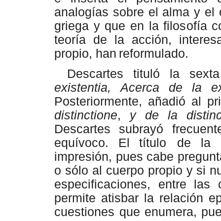
analogías sobre el alma y el 
griega y que en la filosofía
teoría de la acción, intere
propio, han
reformulado.
Descartes tituló la sex
existentia,
Acerca
de la ex
Posteriormente, añadió al pr
distinctione
,
y
de
la
distin
Descartes subrayó frecuen
equívoco. El título
de
la 
impresión,
pues
cabe
pregunt
o
sólo
al
cuerpo
propio
y
si
n
especificaciones, entre las 
permite atisbar la relación e
cuestiones
que enumera, pues