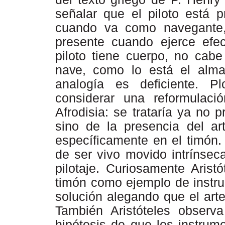
señalar que el piloto está 
cuando va como navegant
presente cuando ejerce efec
piloto tiene cuerpo, no cabe
nave,
como lo está el alma
analogía es deficiente. P
considerar una reformulaci
Afrodisia: se trataría ya no 
sino
de
la
presencia
del
ar
específicamente en el timón. 
de ser vivo movido intrínsec
pilotaje. Curiosamente Arist
timón como ejemplo de instru
solución alegando que el art
También Aristóteles obser
hipótesis de que los instrume