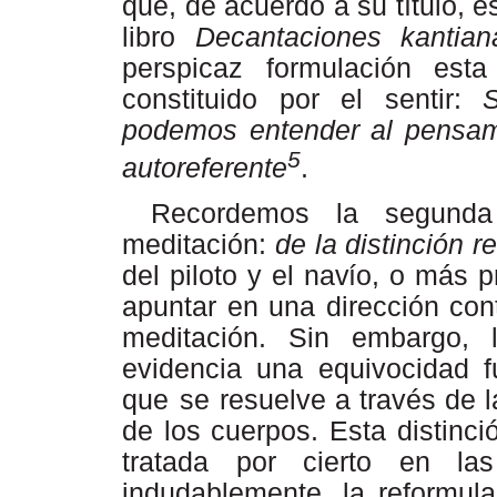
que, de acuerdo a su título, e
libro
Decantaciones kantian
perspicaz formulación esta
constituido por el sentir:
podemos entender al pensam
5
autoreferente
.
Recordemos la segunda 
meditación:
de la distinción r
del piloto y el
navío,
o más p
apuntar
en
una
dirección
con
meditación.
Sin
embargo,
evidencia
una
equivocidad
que
se
resuelve a través de l
de los cuerpos. Esta distinció
tratada por cierto en las
indudablemente,
la
reformula