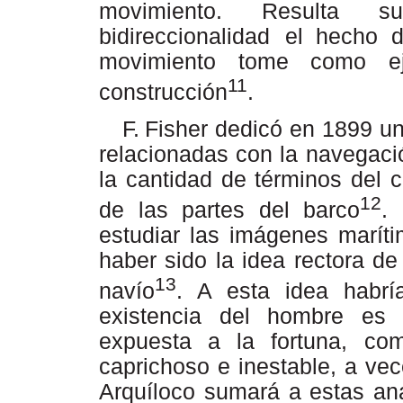
movimiento.
Resulta
s
bidireccionalidad
el
hecho d
movimiento tome como eje
11
construcción
.
F.
Fisher dedicó en 1899 un
relacionadas con la navegaci
la cantidad de términos del 
12
de las partes del barco
.
estudiar las imágenes maríti
haber
sido
la
idea
rectora
de
13
navío
. A esta idea habrí
existencia del hombre es 
expuesta a la fortuna, co
caprichoso
e
inestable,
a
vec
Arquíloco
sumará
a
estas
an