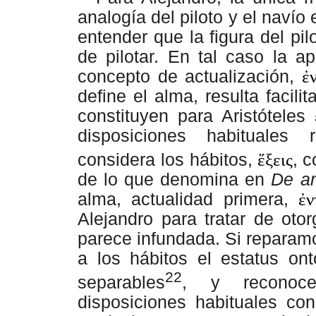
analogía del piloto y el navío 
entender que la figura del pil
de pilotar. En tal caso la ap
concepto de actualización,
ἐ
define el alma, resulta facil
constituyen para Aristóteles
disposiciones habituales 
considera los hábitos,
ἕξεις
,
c
de
lo
que
denomina
en
De a
alma, actualidad primera,
ἐν
Alejandro para tratar de otor
parece
infundada.
Si
reparam
a los hábitos el estatus ont
22
separables
, y reconoce
disposiciones habituales con