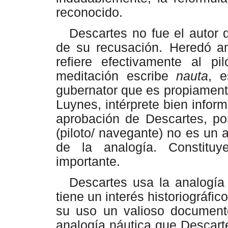
reconocido.
Descartes no fue el autor d
de su recusación.
Heredó
a
refiere
efectivamente
al pi
meditación escribe
nauta
, e
gubernator que es propiament
Luynes, intérprete bien inform
aprobación de Descartes, p
(piloto/ navegante) no es un a
de la analogía. Constituy
importante.
Descartes usa la analogía 
tiene un interés historiográfi
su uso un valioso documento
analogía náutica que Descart