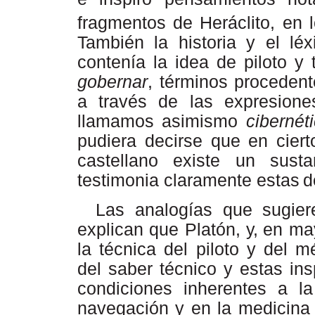
fragmentos de Heráclito, en 
También la historia y el léx
contenía
la
idea
de
piloto
y
gobernar
, términos proceden
a través de las expresione
llamamos asimismo
cibernét
pudiera decirse que en cier
castellano existe un sust
testimonia claramente estas
d
Las analogías que sugier
explican que Platón,
y,
en may
la técnica del piloto y del
mé
del
saber
técnico
y
estas
ins
condiciones inherentes a l
navegación y en la medicina