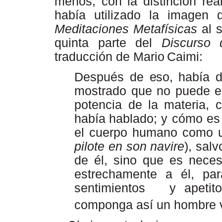
menos,
con
la
distinción
rea
había
utilizado
la
imagen
Meditaciones
Metafísicas
al
s
quinta
parte
del
Discurso
traducción de Mario
Caimi:
Después de
eso,
había d
mostrado que
no
puede
e
potencia
de
la
materia,
había
hablado;
y
cómo
es
el cuerpo humano como un
pilote en son navire
), sal
de él, sino que es neces
estrechamente a él, p
sentimientos
y apetit
componga así un hombre 