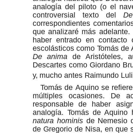
analogía
del
piloto
(o
el
nav
controversial
texto
del
De
correspondientes
comentario
que
analizaré más adelante
haber entrado en contacto c
escolásticos como
Tomás
de 
De
anima
de
Aristóteles,
a
Descartes
como
Giordano
Br
y,
mucho antes Raimundo Lulio
Tomás
de
Aquino
se
refiere
múltiples ocasiones.
De
a
responsable
de
haber
asig
analogía.
Tomás
de Aquino 
natura hominis
de Nemesio 
de Gregorio de Nisa, en que se