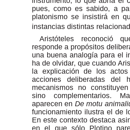
instrumento, lo que abría el 
pues, como es sabido, a par
platonismo
se
insistirá
en
q
instancias distintas relaciona
Aristóteles
reconoció
qu
responde
a
propósitos
delibe
una
buena
analogía
para
el 
ha de olvidar, que cuando Ari
la explicación de los actos
acciones
deliberadas
del
mecanismos no constituyen f
sino complementarios. Ma
aparecen en
De motu animal
funcionamiento ilustra el de 
En este contexto destaca as
en el que sólo Plotino par