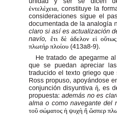
unidad y ser se dicen de
, constituye la form
ἐντελέχεια
consideraciones
sigue
el
pas
documentada
de
la analogía 
claro si así es actualización
navío,
ἔτι δὲ ἀδελον εἰ οὕτω
(413a8-9).
πλωτήρ πλοίου
He tratado de apegarme al 
que se puedan apreciar las
traducido el texto griego que
Ross propuso, apoyándose en T
conjunción disyuntiva
, es dec
ἤ
propuesta:
además no es claro
alma o como navegante del 
τοῦ σώματος ἡ ψυχὴ ἤ ὥσπερ πλ