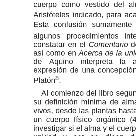
cuerpo como vestido del a
Aristóteles indicado, para aca
Esta confusión sumamente
algunos procedimientos int
constatar en el
Comentario
así como en
Acerca de la un
de
Aquino interpreta la a
expresión de una concepción 
8
Platón
.
Al comienzo del libro segu
su definición mínima de alma
vivos,
desde las plantas hast
un cuerpo físico orgánico (4
investigar
si
el
alma
y
el
cuer