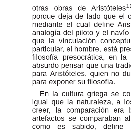
1
otras obras de Aristóteles
porque deja de lado que el
mediante el cual define Aris
analogía del piloto y el naví
que la vinculación conceptu
particular, el hombre, está pr
filosofía
presocrática,
en
la
absurdo
pensar
que
una
trad
para
Aristóteles,
quien
no
du
para exponer su
filosofía.
En la cultura griega se c
igual que la
naturaleza,
a
lo
creer,
la
comparación
era 
artefactos se comparaban al
como es sabido, define l