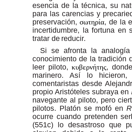
esencia
de
la
técnica,
su
nat
para
las
carencias
y
precarie
preservación,
σωτηρία
, de
la
e
incertidumbre,
la
fortuna
en
tratar de
reducir.
Si se afronta la analogía
conocimiento de la tradición q
leer piloto,
κυβερνήτης
, donde
marinero. Así lo hicieron
comentaristas desde Alejandr
propio Aristóteles subraya en
navegante al piloto, pero ci
pilotos. Platón se mofó en
R
ocurre cuando pretenden serl
(551c) lo desastroso que pu