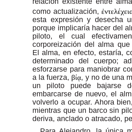
relación existente entre alm
como actualización,
ἐντελέχει
esta expresión y desecha un
porque implicaría hacer del a
piloto, el cual efectivam
corporeización del alma que
El alma, en efecto, estaría, 
determinado del cuerpo; ad
esforzarse para maniobrar co
a la fuerza,
βίᾳ
, y no de una 
un piloto puede bajarse 
embarcarse de
nuevo,
el alm
volverlo a ocupar. Ahora bien
mientras que un barco sin pil
deriva, anclado o atracado, p
Para
Alejandro, la única m