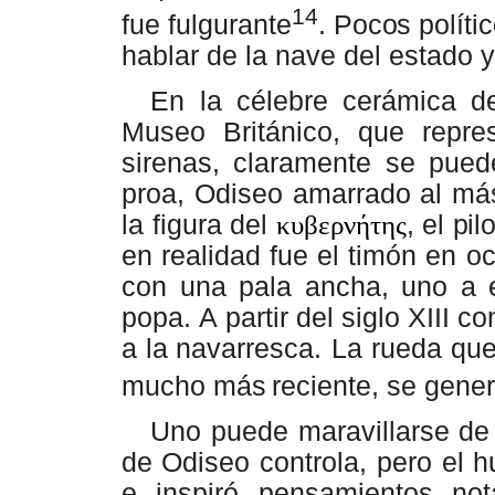
14
fue fulgurante
.
Pocos
políti
hablar de la nave del estado 
En la célebre cerámica de
Museo Britá
nico,
que repre
sirenas, claramente se puede
proa, Odiseo amarrado al má
la figura del
κυβερνήτης
, el
pil
en realidad fue el timón en oc
con una pala ancha, uno a es
popa.
A
partir
del
siglo
XIII
co
a
la
navarresca. La rueda que
mucho más
reciente, se gener
Uno
puede
maravillarse
de
de
Odiseo controla, pero el h
e inspiró pensamientos no