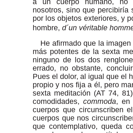
a un cuerpo humano, no t
nosotros, sino que percibirí
por los objetos exteriores, y p
hombre,
d´un véritable homm
He afirmado que la imagen d
más potentes de la sexta me
ninguno de los dos
renglon
errado,
no
obstante,
conclui
Pues
el
dolor,
al
igual
que
el
h
propio
y
nos
fija
a
él,
pero
man
sexta meditación
(AT
74, 81
comodidades,
commoda
, en
cuerpos que circunscriben
el
cuerpos
que
nos
circunscribe
que contemplativo, queda con