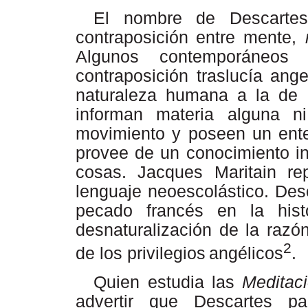
El
nombre
de
Descartes
contraposición
entre mente,
Algunos contemporáneos 
contraposición
traslucía
ange
naturaleza humana a la de l
informan materia alguna n
movimiento y poseen un ent
provee de un conocimiento int
cosas.
Jacques
Maritain
rep
lenguaje neoescolástico. Desc
pecado francés en la hist
desnaturalización de la razó
2
de los privilegios
angélicos
.
Quien estudia las
Meditac
advertir que Descartes p