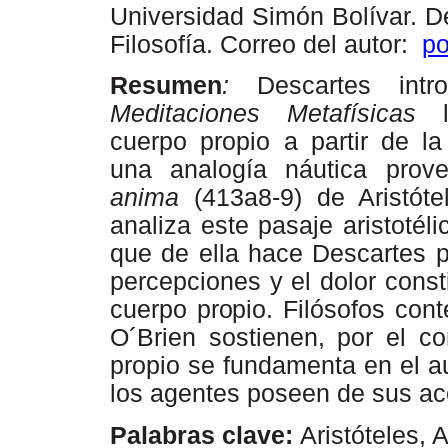
Universidad Simón Bolívar. 
Filosofía. Correo del autor:
po
Resumen
:
Descartes
intr
Meditaciones
Metafísicas
cuerpo propio a partir de l
una analogía náutica prov
anima
(413a8-9) de Aristótel
analiza este pasaje aristotéli
que de ella hace Descartes p
percepciones y el dolor const
cuerpo
propio.
Filósofos con
O´Brien sostienen, por el con
propio se fundamenta en el a
los agentes poseen de sus ac
Palabras clave:
Aristóteles, 