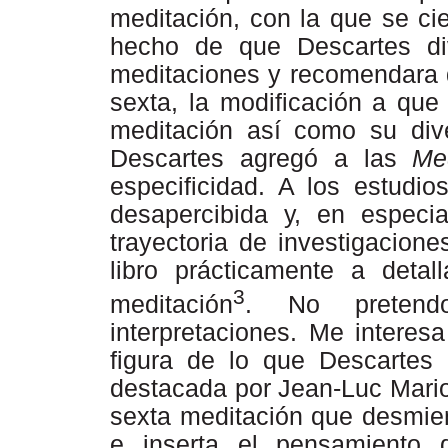
meditación, con la que se cie
hecho de que Descartes div
meditaciones y recomendara q
sexta, la modificación a que 
meditación así como su dive
Descartes agregó a las
Me
especificidad. A los estudi
desapercibida
y,
en
especia
trayectoria de investigacion
libro prácticamente a detall
3
meditación
. No pretend
interpretaciones. Me interes
figura
de
lo
que
Descartes
destacada por Jean-Luc Marion
sexta meditación que desmien
e inserta el pensamiento 