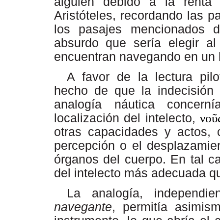
alguien debido a la rent
Aristóteles,
recordando
las
p
los
pasajes
mencionados
absurdo
que sería elegir al
encuentran navegando en un
A favor de la lectura pil
hecho de que
la
indecisión
analogía
náutica
concerní
localización
del
intelecto,
νοῦ
otras capacidades y actos, c
percepción o el desplazamien
órganos del cuerpo. En tal c
del intelecto más adecuada q
La analogía, independi
navegante
, permitía asimis