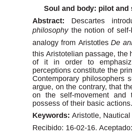
Soul and
body:
pilot and
Abstract:
Descartes
intro
philosophy
the
notion
of sel
analogy from
Aristotles
De a
this
Aristotelian
passage,
the
of it in order to emphasiz
perceptions constitute the pri
Contemporary philosophers s
argue, on the
contrary, that t
on the self-movement and t
possess of their basic actions
Keywords:
Aristotle, Nautica
Recibido: 16-02-16. Aceptado: