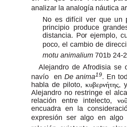
analizar la analogía náutica ari
No es difícil ver que un
principio produce grand
distancia.
Por
ejemplo, c
poco,
el cambio de direcc
motu
animalium
701b
24-2
Alejandro de Afrodisia se 
19
navío
en
De anima
. En to
habla de piloto,
κυβερνήτης
, 
Alejandro no restringe el alc
relación
entre
intelecto,
νο
encuadra en la consideració
expresión ser algo en algo