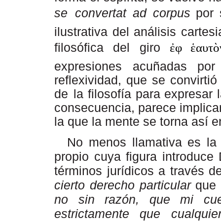
se
convertat
ad
corpus
por
ilustrativa
del
análisis
cartes
filosófica
del
giro
ἐφ ἑαυτὸ
expresiones acuñadas por 
reflexividad, que se convirt
de
la
filosofía para expresar 
consecuencia, parece implicar
la que la mente se
torna
así e
No menos llamativa es la 
propio cuya figura introduce
términos jurídicos a través de
cierto derecho particular
 que
no sin razón, que mi cu
estrictamente que cualquie