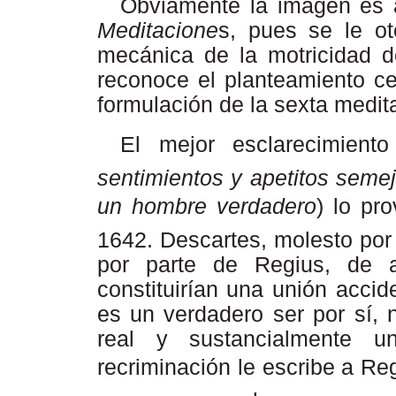
Obviamente
la
imagen
es
Meditacione
s, pues se le ot
mecánica de la motricidad d
reconoce el planteamiento ce
formulación de la sexta
medit
El mejor esclarecimiento 
sentimientos y apetitos seme
un hombre verdadero
) lo p
1642.
Descartes,
molesto
por
por parte de Regius, de 
constituirían
una
unión
accide
es
un
verdadero ser por sí, 
real y sustancialmente u
recriminación le escribe a Reg