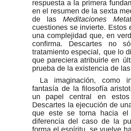
respuesta a la
primera
funda
en
el
resumen
de
la
sexta
med
de las
Meditaciones Metaf
cuestiones se invierte. Estos
una complejidad que, en verda
confirma. Descartes no s
tratamiento especial,
que
lo d
que pareciera atribuirle en
úl
prueba de la existencia de las
La
imaginación,
como
i
fantasía
de
la filosofía aris
un papel central
en
estos
Descartes la ejecución de un
que este se torna hacia el
diferencia del caso de la pu
forma el espíritu, se vuelve 