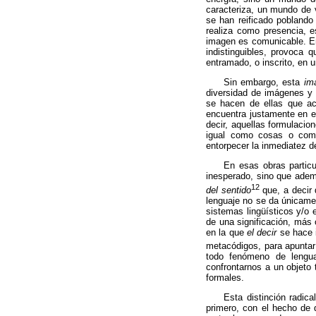
caracteriza, un mundo de 
se han
reificado
poblando 
realiza como presencia, es
imagen es comunicable. E
indistinguibles, provoca q
entramado, o inscrito, en 
Sin embargo, esta
im
diversidad de imágenes y
se hacen de ellas que ac
encuentra justamente en el
decir, aquellas formulacio
igual como cosas o como 
entorpecer la inmediatez 
En esas obras particu
inesperado, sino que ademá
12
del sentido
que, a decir
lenguaje no se da únicamen
sistemas lingüísticos y/o 
de una significación, más
en la que
el decir
se hace 
metacódigos
, para apunta
todo fenómeno de lengua
confrontarnos a un objeto 
formales.
Esta distinción radic
primero, con el hecho de q