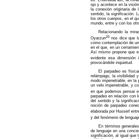
ojo y acontece en la visió
la conexión originaria de
sentido, la significación.
los otros cuerpos, en el q
mundo, entre y con los otr
Relacionando la mira
20
Oyarzun
nos dice que la
como contemplación de un 
en el que, en un cerramien
Así mismo propone que en 
evidente esa dimensión
provocándole inquietud.
El parpadeo es física
relámpago, la visibilida
modo impenetrable, en la p
un velo impenetrable, y co
en que podemos pensar el
parpadeo en relación con 
del sentido y la significa
noción de parpadeo conect
elaborada por Husserl entr
y del fenómeno de lenguaj
En términos generales
de lenguaje en una conci
significación, al igual que