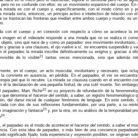
n pero no se confunde con ellos: es un movimiento expansivo del cuerpo. En 
 la mirada es con el cuerpo y, específicamente, con el modo cómo en y pa
 La mirada sería, entonces, un principio activo e intelectivo de relación con
ue se trastocan las fronteras que median entre ambos cuerpo y mundo, es u
os.
da con el cuerpo y en conexión con respecto a cómo se acontece la ima
 imagen en el videoarte responde a una mirada que no se realiza ni como 
objeto, sino que nace de y como
un parpadeo
: ese movimiento
in
voluntario,
to y gracias a una clausura, el ojo vuelve a sí, se encuentra suspendido y va
el parpadeo la mirada inscribe definitivamente su enigma y, gracias a ell
21
in
visible de lo visible
tantas veces mencionada, sino que además interv
mente, en el cuerpo, un acto muscular, involuntario y necesario, que oclu
d y la convierte en ausencia, en pérdida. En el parpadeo, el ver se encuent
ropia piel que lo recubre. La mirada se clausura cuando en el encuentro co
n él la declaración de una pequeña finitud, de una sutil muerte. Sin embargo
22
 parpadeo, Marc Richir
en su proyecto de refundación de la fenomenolog
lo que denomina el
hacerse del sentido
, a saber, un registro fenomenológico 
ción, del darse inicial de cualquier fenómeno de lenguaje. En este sentido
ada con dos de sus reflexiones fundamentales, por una parte, a su reinter
23
e imaginación y fantasía
y, por la otra, en su análisis de la temporalidad pr
24
e
.
, el parpadeo es el modo de acontecer el
hacerse del sentido
, a
saber
el mod
encia. Con esta idea de parpadeo, o más bien de una conciencia parpadeant
 todo significado fijado, toda experiencia y expresión posibles, se originan s