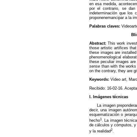
en esa medida, acontecen 
por el contrario, se dan 
indeterminación que los 
proponen
emancipar
 a la 
Palabras claves:
Videoar
Bl
Abstract:
This work invest
those artistic artifices th
these images are installed 
phenomenological elaborati
these peculiar images are
sense
than with the works 
on the contrary, they are g
Keywords:
Video art, Mar
Recibido: 16-02-16. Acepta
I. Imágenes técnicas
La imagen preponderan
decir, una imagen autónom
esquematización o jerarqu
1
hecho
. La imagen técnica
de cálculos y cómputos, y 
2
y la realidad
.