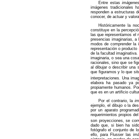
Entre estas
imágenes
imágenes tradicionales
responden a estructuras d
conocer, de actuar y valora
Históricamente la noc
constituye en la percepci
las que representamos el 
presencias imaginarias, a 
modos de comprender la i
representación o producto 
de la facultad imaginativa.
imaginaria, o sea una cos
racionales, sino que se fi
al dibujar o describir una
que figuramos y lo que si
interpretaciones. Una ima
elabora ha pasado ya por
propiamente humanos. Por
que es en un artificio cul
Por el contrario, la
im
ejemplo, el dibujo o la de
por un aparato programado
requerimientos propios del
son proyecciones, se con
dado que, si bien ha sido 
fotógrafo el conjunto de
ello, para
Flusser
las imá