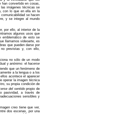
e han convertido en cosas,
 las imágenes técnicas se
, con lo que en ella en la
y comunicabilidad se hacen
gere, y se integre al mundo
por ello, al interior de la
ntramos algunos usos que
so emblemático de esto se
ue llamamos videoarte, es
 Obras que pueden darse por
no previstas y, con ello,
unciona no sólo de un modo
idual y anónimo: el
hacerse
diendo que un fenómeno de
iamente a la lengua o a los
 ellos acontece el aparecer
e operar la imagen técnica
tro, su propia condición de
cerse del sentido
propio de
o pasividad, a través de
inadecuaciones sensibles y
imagen creo tiene que ver,
ntre dos escenas, por una