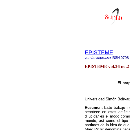
EPISTEME
versão impressa
ISSN
0798
EPISTEME vol.36 no.2 
El par
Universidad Simón Bolívar.
Resumen:
Este trabajo i
acontece en esos artifici
dilucidar es el modo cómo
mundo, así como el tipo d
partimos de la idea de qu
Marc
Richir
denomina
hace