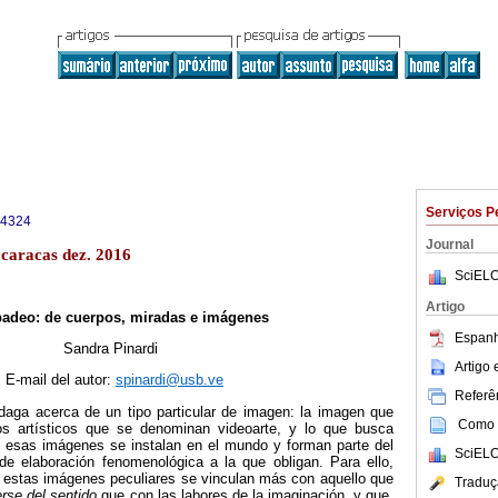
Serviços P
-4324
Journal
caracas dez. 2016
SciELO
Artigo
padeo: de cuerpos, miradas e imágenes
Espanh
Sandra Pinardi
Artigo
 E-mail del autor:
spinardi@usb.ve
Referên
ndaga acerca de un tipo particular de imagen: la imagen que
Como c
os artísticos que se denominan videoarte, y lo que busca
 esas imágenes se instalan en el mundo y forman parte del
SciELO
e elaboración fenomenológica a la que obligan. Para ello,
e estas imágenes peculiares se vinculan más con aquello que
Traduç
rse del sentido
que con las labores de la imaginación, y que,