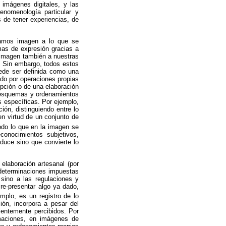
 imágenes digitales, y las
nomenología particular y
 de tener experiencias, de
lamamos imagen a lo que se
mas de expresión gracias a
 imagen también a nuestras
a. Sin embargo, todos estos
ede ser definida como una
ado por operaciones propias
cepción o de una elaboración
s, esquemas y ordenamientos
s específicas. Por ejemplo,
ión, distinguiendo entre lo
n virtud de un conjunto de
odo lo que en la imagen se
conocimientos subjetivos,
oduce
sino que convierte lo
elaboración artesanal (por
s determinaciones impuestas
 sino a las regulaciones y
 re-presentar algo ya dado,
emplo, es un registro de lo
ión, incorpora a pesar del
ientemente percibidos. Por
ma
ciones
, en imágenes de