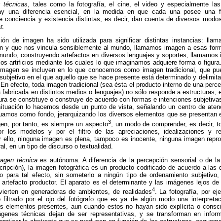
 técnicas
, tales como la fotografía, el cine, el video y especialmente las
 hay una diferencia esencial, en la medida en que cada una posee una fe
e conciencia y existencia distintas, es decir, dan cuenta de diversos modos
r.
ión de imagen ha sido utilizada para significar distintas instancias: l
ón y que nos vincula sensiblemente al mundo, llamamos imagen a esas for
mundo, construyendo artefactos en diversos lenguajes y soportes, llamamos
los artificios mediante los cuales lo que imaginamos adquiere forma o figur
magen se incluyen en lo que conocemos como imagen tradicional, que pu
subjetivo en el que aquello que se hace presente está determinado y delimit
 En efecto, toda imagen tradicional (sea ésta el producto interno de una per
a fabricada en distintos medios o lenguajes) no sólo responde a estructura
gura se constituye o construye de acuerdo con formas e intenciones subjetiva
 situación lo hacemos desde un punto de vista, señalando un centro de atenc
tuamos como fondo, jerarquizando los diversos elementos que se presentan e
3
gen, por tanto, es siempre un aspecto
, un modo de comprender, es decir, t
 los modelos y por el filtro de las apreciaciones, idealizaciones y re
 ello, ninguna imagen es plena, tampoco es inocente, ninguna imagen
repr
tural, en un tipo de discurso o
textualidad
.
agen técnica
es autónoma. A diferencia de la percepción sensorial o de la 
scripción), la imagen fotográfica es un producto codificado de acuerdo a la
 para tal efecto, sin someterlo a ningún tipo de ordenamiento subjetivo,
 artefacto productor. El aparato es el determinante y las imágenes lejos de
4
vierten en generadoras de ambientes, de realidades
. La fotografía, por ej
filtrado por el ojo del fotógrafo que es ya de algún modo una interpretac
 los elementos presentes, aun cuando estos no hayan sido explícita o consc
genes técnicas dejan de ser representativas, y se transforman en infor