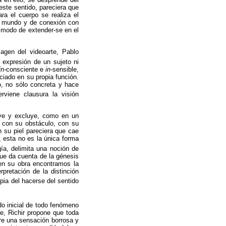
este sentido, pareciera que
ra el cuerpo se realiza el
 el mundo y de conexión con
n modo de extender-se en el
gen del videoarte, Pablo
expresión de un sujeto ni
in-
consciente e
in-
sensible,
ciado en su propia función.
o, no sólo concreta y hace
iene clausura la visión
ye y excluye, como en un
ra con su obstáculo, con su
n su piel pareciera que cae
, esta no es la única forma
ía, delimita una noción de
que da cuenta de la génesis
, en su obra encontramos la
pretación de la distinción
opia del hacerse del sentido
o inicial de todo fenómeno
e,
Richir
propone que toda
obre una sensación borrosa y