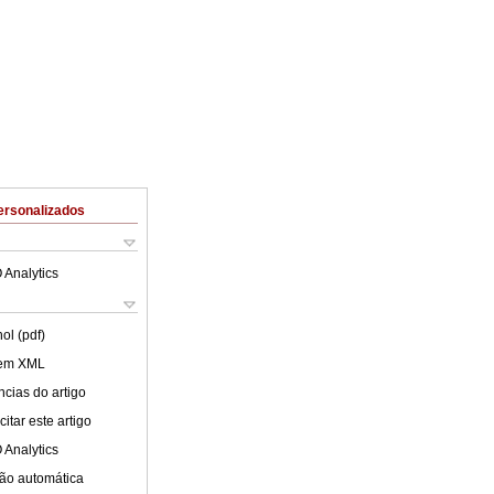
ersonalizados
 Analytics
ol (pdf)
 em XML
cias do artigo
itar este artigo
 Analytics
ão automática