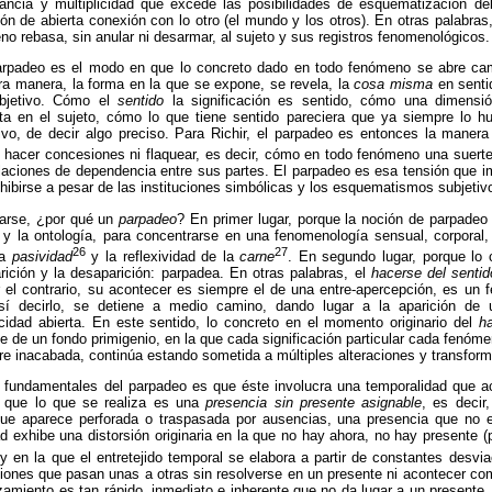
ancia y multiplicidad que excede las posibilidades de esquematización del
ón de abierta conexión con lo otro (el mundo y los otros). En otras palabras,
o rebasa, sin anular ni desarmar, al sujeto y sus registros fenomenológicos.
arpadeo es el modo en que lo concreto dado en todo fenómeno se abre cam
tra manera, la forma en la que se expone, se revela, la
cosa misma
en senti
ubjetivo. Cómo el
sentido
la significación es sentido, cómo una dimens
eta en el sujeto, cómo lo que tiene sentido pareciera que ya siempre lo hu
tivo, de decir algo preciso. Para
Richir
, el parpadeo es entonces la manera 
 hacer concesiones ni flaquear, es decir, cómo en todo fenómeno una suerte 
laciones de dependencia entre sus partes. El parpadeo es esa tensión que im
xhibirse a pesar de las instituciones simbólicas y los esquematismos subjetiv
arse, ¿por qué un
parpadeo
? En primer lugar, porque la noción de parpadeo
a y la ontología, para concentrarse en una fenomenología sensual, corporal,
26
27
la
pasividad
y la reflexividad de la
carne
. En segundo lugar, porque lo
arición y la desaparición: parpadea. En otras palabras, el
hacerse del senti
el contrario, su acontecer es siempre el de una entre-apercepción, es un 
sí decirlo, se detiene a medio camino, dando lugar a la aparición de un
icidad
abierta. En este sentido, lo concreto en el momento originario del
h
 de un fondo primigenio, en la que cada significación particular cada fenóme
re inacabada, continúa estando sometida a múltiples alteraciones y transfor
s fundamentales del parpadeo es que éste involucra una temporalidad que 
a que lo que se realiza es una
presencia sin presente asignable
, es decir
que aparece perforada o traspasada por ausencias, una presencia que no 
d exhibe una distorsión originaria en la que no hay ahora, no hay presente 
 y en la que el entretejido temporal se elabora a partir de constantes desv
ciones que pasan unas a otras sin resolverse en un presente ni acontecer com
uzamiento es tan rápido, inmediato e inherente que no da lugar a un presente