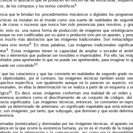
cretizar lo abstracto que se producen en función de las estructuras, esquem
5
os, de los cómputos y los textos científicos
.
ncia que le brindan los procedimientos mecánicos o digitales los programa
écnicas
se instalan en el mundo como una suerte de realidades de segundo
a de cosas o sucesos que nunca han sido presencias para nosotros, y gr
ión, esto es, una nueva forma de producción de imágenes que ontológicam
 porque no son codificadas por su autor o productor sino por un aparato, y p
os mucho más abstractos que las imágenes tradicionales. Son
metacódigo
8
fuera sino textos
. En otras palabras, Las imágenes tradicionales signifi
9
ptos
. Estas imágenes tienen la capacidad de ampliar o exceder el ámbit
ones o elementos que pudieran ser invisibles e impensables. Por ello, las im
diseñados para aprehender lo que no puede ser aprehendido, para imaginar lo
10
puede ser concebido
.
d que las caracteriza y que las convierte en realidades de segundo grado n
objetividades, por el contrario, las
imágenes técnicas
también están sie
pectiva específica, son igualmente aunque no lo parecen un aspecto, só
esanales, en ellas la determinación no se realiza a partir de un esquema u o
11
ógica
. Es decir, estas imágenes conforman una realidad de un orden y u
eriencia acontece como el desciframiento de un conjunto de códigos, del
royecta significados. Las
imágenes técnicas
, entonces, se convierten en repro
icado ya determinado de antemano, un significado inapelable que está entr
n; son imágenes, por tanto, que subyugan, que dominan y que están delimit
resencia.
ormadas (
estetizadas
) y dominadas por las imágenes técnicas, el aparato se
aleza
en la que ocurre la existencia humana, ya no es el mundo de la máqui
finido por la información y la comunicación, así como por la disponibilid