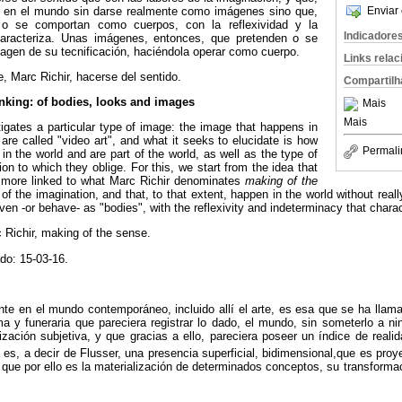
en el mundo sin darse realmente como imágenes sino que,
Enviar 
o se comportan como cuerpos, con la reflexividad y la
Indicadore
caracteriza. Unas imágenes, entonces, que pretenden o se
imagen de su tecnificación, haciéndola operar como cuerpo.
Links rela
te, Marc
Richir
, hacerse del sentido.
Compartilh
inking: of bodies, looks and images
Mais
Mais
igates a particular type of image: the image that happens in
at are called "video art", and what it seeks to elucidate is how
Permali
in the world and are part of the world, as well as the type of
on to which they oblige. For this, we start from the idea that
 more linked to what Marc
Richir
denominates
making of the
of the imagination, and that, to that extent, happen in the world without reall
iven -or behave- as "bodies", with the reflexivity and indeterminacy that chara
c
Richir
, making of the sense.
do: 15-03-16.
te en el mundo contemporáneo, incluido allí el arte, es esa que se ha lla
a y funeraria que pareciera registrar lo dado, el mundo, sin someterlo a n
ización subjetiva, y
que
gracias a ello, pareciera poseer un índice de reali
 es, a decir de
Flusser
, una presencia superficial,
bidimensional,que
es proye
que por ello es la materialización de determinados conceptos, su transforma