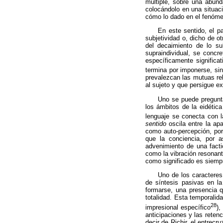
múltiple, sobre una abund
colocándolo en una situaci
cómo lo dado en el fenómen
En este sentido, el p
subjetividad o, dicho de o
del decaimiento de lo s
supraindividual, se concr
específicamente significa
termina por imponerse, sin
prevalezcan las mutuas re
al sujeto y que persigue e
Uno se puede pregunt
los ámbitos de la eidétic
lenguaje se conecta con 
sentido
oscila entre la ap
como auto-percepción, por 
que la conciencia, por a
advenimiento de una
fact
como la vibración resonante
como significado es siemp
Uno de los caractere
de síntesis pasivas en l
formarse, una presencia 
totalidad. Esta temporalida
28
impresional
específico
),
anticipaciones y las reten
decir de
Richir
, el entrecr