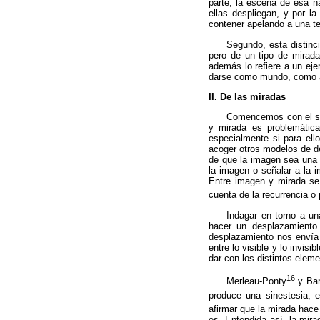
parte, la escena de esa n
ellas despliegan, y por la
contener apelando a una te
Segundo, esta distinc
pero de un tipo de mirada
además lo refiere a un eje
darse como mundo, como a
II. De las miradas
Comencemos con el segu
y mirada es problemática
especialmente si para el
acoger otros modelos de de
de que la imagen sea una f
la imagen o señalar a la 
Entre imagen y mirada se
cuenta de la recurrencia o
Indagar en torno a un
hacer un desplazamiento d
desplazamiento nos envía h
entre lo visible y lo invis
dar con los distintos elem
16
Merleau-Ponty
y Bar
produce una sinestesia, 
afirmar que la mirada hace 
es. Entendida así, la mir