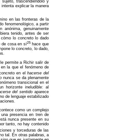
 sujeto, trascendiéndolo y
 intenta explicar la manera
ino en las fronteras de la
do fenomenológico, a partir
ión anónima, genuinamente
biera tenido, antes de ser
cómo lo concreto lo dado
25
de cosa en sí
hace que
pone lo concreto, lo dado,
os.
 le permite a
Richir
salir de
 en la que el fenómeno de
 concreto en el
hacerse del
do
nunca se da plenamente
fenómeno transicional en el
 horizonte ineludible: al
acerse del sentido
aparece
no de lenguaje estabilizado
maciones.
acontece como un complejo
, una presencia en tren de
está nunca presente en su
(por tanto, no hay contenido
iaciones y torceduras de las
o tal. En otras palabras, a
, sino que es justamente en