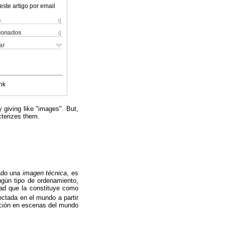
este artigo por email
s
cionados
ar
nk
y giving like "images". But,
cterizes them.
mado una
imagen técnica
, es
ingún tipo de ordenamiento,
dad que la constituye como
ctada en el mundo a partir
ción en escenas del mundo