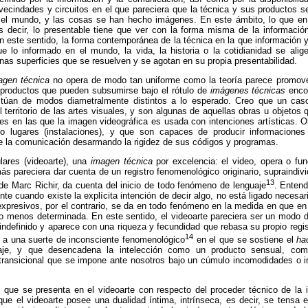
vecindades y circuitos en el que pareciera que la técnica y sus productos s
el mundo, y las cosas se han hecho imágenes. En este ámbito, lo que en
 decir, lo presentable tiene que ver con la forma misma de la información
n este sentido, la forma contemporánea de la técnica en la que información 
ue lo informado en el mundo, la vida, la historia o la cotidianidad se ali
unas superficies que se resuelven y se agotan en su propia
presentabilidad
.
agen técnica
no opera de modo tan uniforme como la teoría parece promover, 
 productos que pueden subsumirse bajo el rótulo de
imágenes técnicas
enco
túan de modos diametralmente distintos a lo esperado. Creo que un ca
 territorio de las artes visuales, y son algunas de aquellas obras u objetos q
nes en las que la imagen videográfica es usada con intenciones artísticas.
lugares (instalaciones), y que son capaces de producir informaciones 
de la comunicación desarmando la rigidez de sus códigos y programas.
lares (videoarte), una
imagen técnica
por excelencia: el video, opera o f
s pareciera dar cuenta de un registro fenomenológico originario, supraindiv
13
 de Marc
Richir
, da cuenta del inicio de todo fenómeno de lenguaje
. Enten
te cuando existe la explícita intención de decir algo, no está ligado necesar
expresivos, por el contrario, se da en todo fenómeno en la medida en que en
 o menos determinada. En este sentido, el videoarte pareciera ser un modo d
indefinido y aparece con una riqueza y fecundidad que rebasa su propio regis
14
r a una suerte de inconsciente fenomenológico
en el que se sostiene el
ha
je, y que desencadena la intelección como un producto sensual, com
transicional que se impone ante nosotros bajo un cúmulo incomodidades o 
al que se presenta en el videoarte con respecto del proceder técnico de la 
ue el videoarte posee una dualidad íntima, intrínseca, es decir, se tensa e