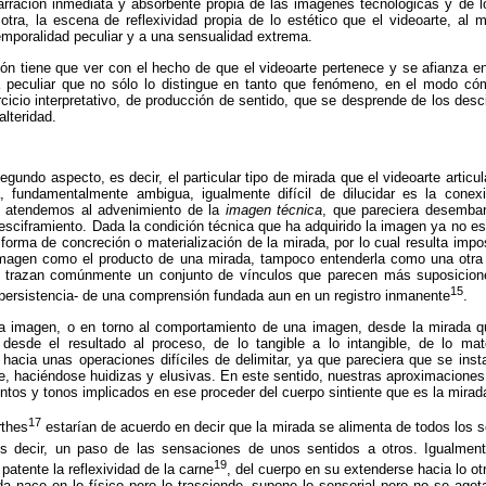
arración inmediata y absorbente propia de las imágenes tecnológicas y de l
 otra, la escena de reflexividad propia de lo estético que el videoarte, a
mporalidad peculiar y a una sensualidad extrema.
ión tiene que ver con el hecho de que el videoarte pertenece y se afianza e
 peculiar que no sólo lo distingue en tanto que fenómeno, en el modo có
rcicio interpretativo, de producción de sentido, que se desprende de los desc
lteridad.
ndo aspecto, es decir, el particular tipo de mirada que el videoarte articul
, fundamentalmente ambigua, igualmente difícil de dilucidar es la conexi
lo atendemos al advenimiento de la
imagen técnica
, que pareciera desembar
sciframiento. Dada la condición técnica que ha adquirido la imagen ya no es 
orma de concreción o materialización de la mirada, por lo cual resulta imp
imagen como el producto de una mirada, tampoco entenderla como una otra m
 trazan comúnmente un conjunto de vínculos que parecen más suposicio
15
 persistencia- de una comprensión fundada aun en un registro inmanente
.
a imagen, o en torno al comportamiento de una imagen, desde la mirada qu
esde el resultado al proceso, de lo tangible a lo intangible, de lo mate
acia unas operaciones difíciles de delimitar, ya que pareciera que se inst
ible, haciéndose huidizas y elusivas. En este sentido, nuestras aproximacione
entos y tonos implicados en ese proceder del cuerpo sintiente que es la mirad
17
thes
estarían de acuerdo en decir que la mirada se alimenta de todos los s
es decir, un paso de las sensaciones de unos sentidos a otros. Igualmen
19
patente la reflexividad de la carne
, del cuerpo en su extenderse hacia lo ot
ada nace en lo
físico
pero lo trasciende, supone lo sensorial pero no se agot