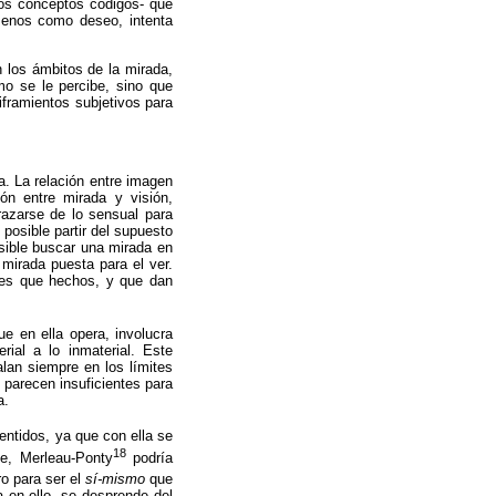
os conceptos códigos- que
l menos como deseo, intenta
n los ámbitos de la mirada,
mo se le percibe, sino que
iframientos subjetivos para
a. La relación entre imagen
ón entre mirada y visión,
azarse de lo sensual para
posible partir del supuesto
osible buscar una mirada en
irada puesta para el ver.
nes que hechos, y que dan
e en ella opera, involucra
rial a lo inmaterial. Este
alan siempre en los límites
s parecen insuficientes para
a.
entidos, ya que con ella se
18
te, Merleau-Ponty
podría
ro para ser el
sí-mismo
que
a en ello, se desprende del