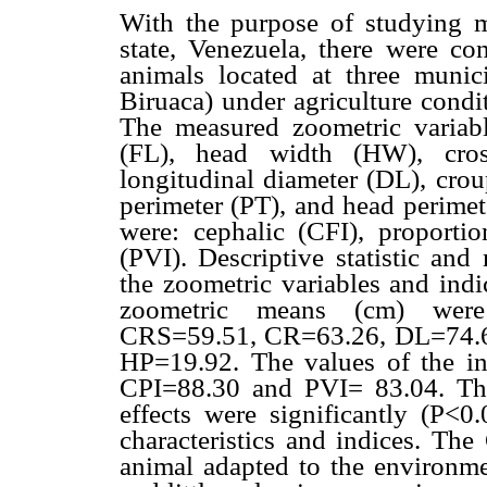
With the purpose of studying m
state, Venezuela, there were c
animals located at three munic
Biruaca) under agriculture condi
The measured zoometric variabl
(FL), head width (HW), cros
longitudinal diameter (DL), cro
perimeter (PT), and head perimet
were: cephalic (CFI), proportio
(PVI). Descriptive statistic and
the zoometric variables and indi
zoometric means (cm) wer
CRS=59.51, CR=63.26, DL=74.6
HP=19.92. The values of the i
CPI=88.30 and PVI= 83.04. The 
effects were significantly (P<0.
characteristics and indices. The 
animal adapted to the environme