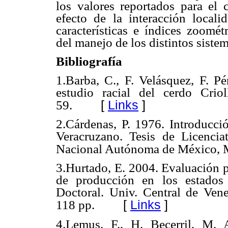
los valores reportados para el 
efecto de la interacción locali
características e índices zoomé
del manejo de los distintos siste
Bibliografía
1.
Barba, C., F. Velásquez, F. P
estudio racial del cerdo Crio
[
Links
]
59.
2.Cárdenas, P. 1976. Introducci
Veracruzano. Tesis de Licencia
Nacional Autónoma de México, 
3.Hurtado, E. 2004. Evaluación p
de producción en los estados
Doctoral. Univ. Central de Vene
[
Links
]
118 pp.
4.Lemus, F., H. Becerril, M.