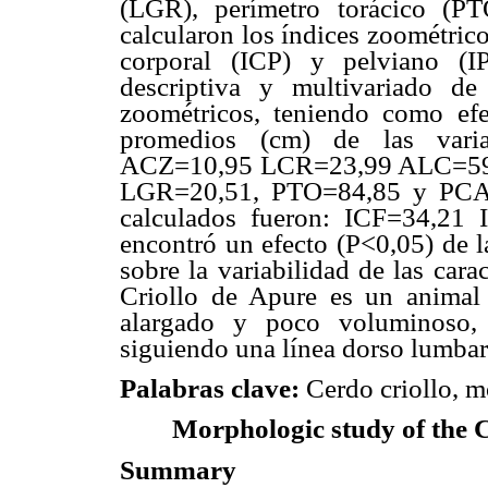
(LGR), perímetro torácico (P
calcularon los índices zoométrico
corporal (ICP) y pelviano (IP
descriptiva y multivariado de
zoométricos, teniendo como efe
promedios (cm) de las varia
ACZ=10,95 LCR=23,99 ALC=59
LGR=20,51, PTO=84,85 y PCA=1
calculados fueron: ICF=34,21
encontró un efecto (P<0,05) de l
sobre la variabilidad de las cara
Criollo de Apure es un animal
alargado y poco voluminoso, c
siguiendo una línea dorso lumbar
Palabras clave:
Cerdo criollo, m
Morphologic study of the C
Summary