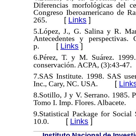
Diferencias morfológicas del c
Congreso Iberoamericano de Raz
[
Links
]
265.
5.López, J., G. Salina y R. Ma
Antecedentes y perspectivas. 
[
Links
]
p.
6.Pérez, T. y M. Suárez. 1999.
conservación. ACPA, (3):43-47.
7.SAS Institute. 1998. SAS user
[
Link
Inc., Cary, NC. USA.
8.Sotillo, J y V. Serrano. 1985.
Tomo I. Imp. Flores. Albacete.
9.
Statistical Package for Social
[
Links
]
10.0.
Instituto Nacional de Invest