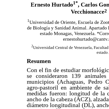
1*
Ernesto Hurtado
, Carlos Go
2
Vecchionacce
1
Universidad de Oriente, Escuela de Zoo
de Biología y Sanidad Animal. Apartado 
estado Monagas, Venezuela. *Corre
ernestohurtado@cantv.
2
Universidad Central de Venezuela, Facultad
estado
Resumen
Con el fin de estudiar morfológi
se consideraron 139 animales
municipios (Achaguas, Pedro C
agro-pastoril en ambiente de sa
medidas fueron: longitud de la 
ancho de la cabeza (ACZ), alzada
diámetro longitudinal (DL), anch