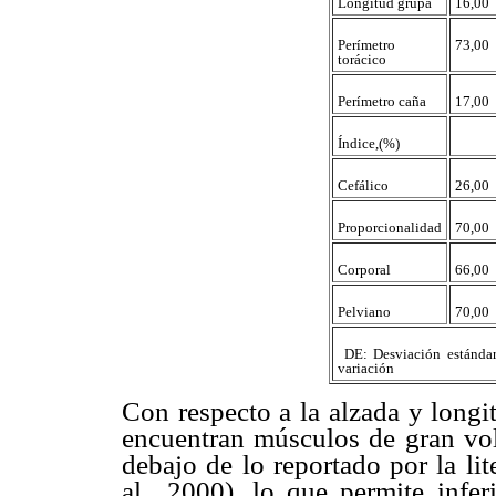
Longitud grupa
16,00
Perímetro
73,00
torácico
Perímetro caña
17,00
Índice,(%)
Cefálico
26,00
Proporcionalidad
70,00
Corporal
66,00
Pelviano
70,00
 DE: Desviación estándar
variación
Con respecto a la alzada y longi
encuentran músculos de gran vol
debajo de lo reportado por la li
al., 2000), lo que permite infe