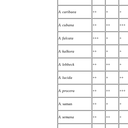
A. caribaea
++
+
+
A. cubana
++
++
+++
A. falcata
+++
+
+
A. kalkora
++
+
+
A. lebbeck
++
++
+
A. lucida
++
+
++
A. procera
++
++
+++
A. saman
++
+
+
A. semana
++
++
+