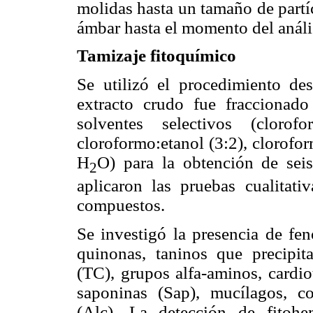
molidas hasta un tamaño de partí
ámbar hasta el momento del análi
Tamizaje fitoquímico
Se utilizó el procedimiento des
extracto crudo fue fraccionado
solventes selectivos (cloro
cloroformo:etanol (3:2), clorofo
H
O) para la obtención de seis
2
aplicaron las pruebas cualitat
compuestos.
Se investigó la presencia de fen
quinonas, taninos que precipit
(TC), grupos alfa-aminos, cardiot
saponinas (Sap), mucílagos, 
(Alc). La detección de fitohe