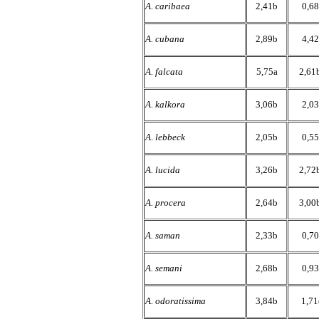
A. caribaea
2,41b
0,68
A. cubana
2,89b
4,42
A. falcata
5,75a
2,61
A. kalkora
3,06b
2,03
A. lebbeck
2,05b
0,55
A. lucida
3,26b
2,72
A. procera
2,64b
3,00
A. saman
2,33b
0,70
A. semani
2,68b
0,93
A. odoratissima
3,84b
1,71