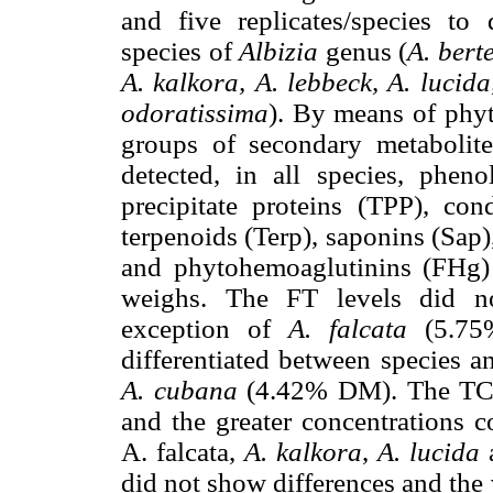
and five replicates/species to 
species of
Albizia
genus (
A. bert
A. kalkora, A. lebbeck, A. lucid
odoratissima
). By means of phyt
groups of secondary metabolit
detected, in all species, pheno
precipitate proteins (TPP), con
terpenoids (Terp), saponins (Sap
and phytohemoaglutinins (FHg)
weighs. The FT levels did no
exception of
A.
falcata
(5.75%
differentiated between species 
A. cubana
(4.42% DM). The TC 
and the greater concentrations 
A. falcata,
A. kalkora
,
A. lucida
did not show differences and the