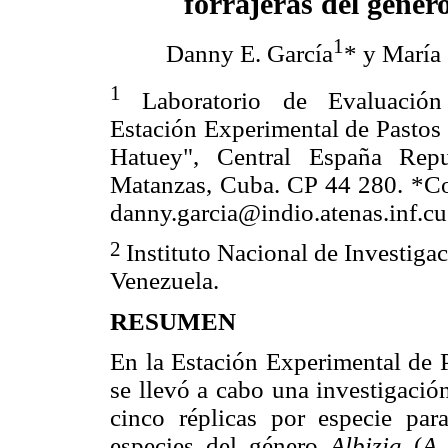
forrajeras del géner
1
Danny E. García
* y María
1
Laboratorio de Evaluació
Estación Experimental de Pastos 
Hatuey", Central España Repub
Matanzas, Cuba. CP 44 280. *Cor
danny.garcia@indio.atenas.inf.cu
2
Instituto Nacional de Investigac
Venezuela.
RESUMEN
En la Estación Experimental de 
se llevó a cabo una investigació
cinco réplicas por especie para
especies del género
Albizia
(
A.