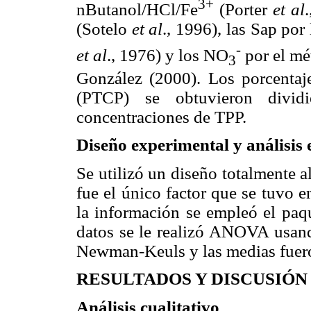
3+
nButanol/HCl/Fe
(Porter
et al
(Sotelo
et al
., 1996), las Sap por
-
et al
., 1976) y los NO
por el mé
3
González (2000). Los porcentaje
(PTCP) se obtuvieron divid
concentraciones de TPP.
Diseño experimental y análisis e
Se utilizó un diseño totalmente a
fue el único factor que se tuvo 
la información se empleó el paqu
datos se le realizó ANOVA usan
Newman-Keuls y las medias fuer
RESULTADOS Y DISCUSIÓN
Análisis cualitativo