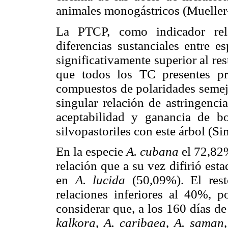
animales monogástricos (Mueller
La PTCP, como indicador rela
diferencias sustanciales entre e
significativamente superior al re
que todos los TC presentes pr
compuestos de polaridades semeja
singular relación de astringenci
aceptabilidad y ganancia de b
silvopastoriles con este árbol (S
En la especie
A. cubana
el 72,82%
relación que a su vez difirió est
en
A. lucida
(50,09%). El res
relaciones inferiores al 40%, p
considerar que, a los 160 días de
kalkora
,
A. caribaea
,
A. saman