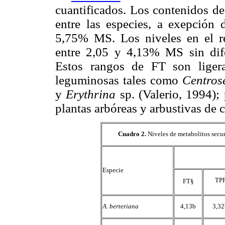
cuantificados. Los contenidos de
entre las especies, a exepción
5,75% MS. Los niveles en el re
entre 2,05 y 4,13% MS sin difer
Estos rangos de FT son liger
leguminosas tales como
Centro
y
Erythrina
sp. (Valerio, 1994);
plantas arbóreas y arbustivas de
Cuadro 2
.
Niveles de metabolitos secun
Especie
TP
FT§
A. berteriana
4,13b
3,32