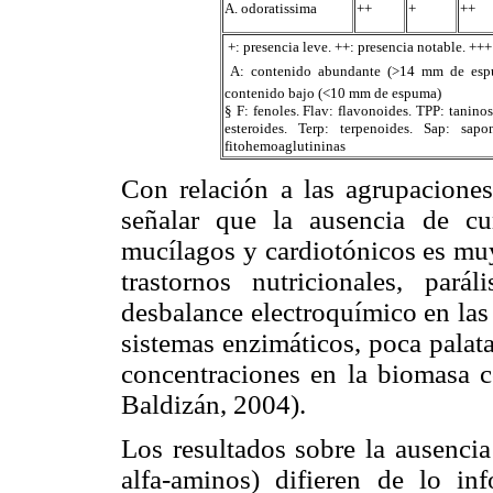
A. odoratissima
++
+
++
 +: presencia leve. ++: presencia notable. ++
 A: contenido abundante (>14 mm de es
contenido bajo (<10 mm de espuma)
§ F: fenoles. Flav: flavonoides. TPP: tanino
esteroides. Terp: terpenoides. Sap: sap
fitohemoaglutininas
Con relación a las agrupacione
señalar que la ausencia de cu
mucílagos y cardiotónicos es muy
trastornos nutricionales, pará
desbalance electroquímico en las
sistemas enzimáticos, poca palat
concentraciones en la biomasa c
Baldizán, 2004).
Los resultados sobre la ausenci
alfa-aminos) difieren de lo in