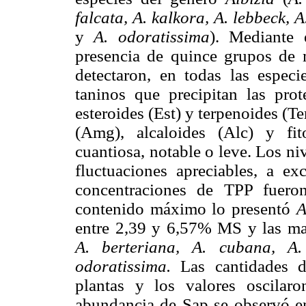
falcata, A. kalkora, A. lebbeck, 
y
A. odoratissima
). Mediante 
presencia de quince grupos de m
detectaron, en todas las especie
taninos que precipitan las pro
esteroides (Est) y terpenoides (
(Amg), alcaloides (Alc) y fi
cuantiosa, notable o leve. Los ni
fluctuaciones apreciables, a e
concentraciones de TPP fueron
contenido máximo lo presentó
A
entre 2,39 y 6,57% MS y las ma
A. berteriana,
A. cubana,
A.
odoratissima.
Las cantidades de
plantas y los valores oscila
abundancia de Sap se observó 