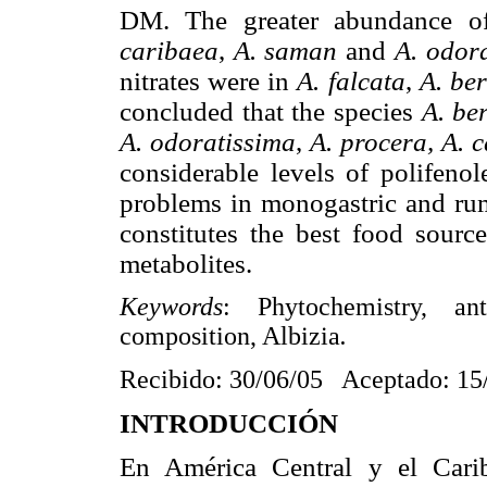
DM. The greater abundance 
caribaea
,
A. saman
and
A. odor
nitrates were in
A. falcata
,
A. be
concluded that the species
A. be
A. odoratissima
,
A. procera, A. 
considerable levels of polifenol
problems in monogastric and ru
constitutes the best food sourc
metabolites.
Keywords
: Phytochemistry, ant
composition, Albizia
.
Recibido: 30/06/05 Aceptado: 15
INTRODUCCIÓN
En América Central y el Cari