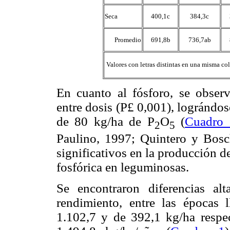
Seca
400,1c
384,3c
Promedio
691,8b
736,7ab
 Valores con letras distintas en una misma co
En cuanto al fósforo, se observa
entre dosis (P
£
0,001), lográndos
de 80 kg/ha de P
O
(
Cuadro 
2
5
Paulino, 1997; Quintero y Bosc
significativos en la producción de
fosfórica en leguminosas.
Se encontraron diferencias alt
rendimiento, entre las épocas 
1.102,7 y de 392,1 kg/ha respe