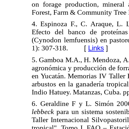
on forage production, mineral 
Forest, Farm & Community Tree R
4. Espinoza F., C. Araque, L.
Efecto del banco de proteínas 
(Cynodon lemfuensis) en pastore
1): 307-318.
[
Links
]
5. Gamboa M.A., H. Mendoza, A. 
agronómica y producción de forra
en Yucatán. Memorias IV Taller I
arbustos en la ganadería tropic
Indio Hatuey. Matanzas, Cuba. p
6. Geraldine F y L. Simón 200
lebbeck
para un sistema sosteni
Taller Internacional Silvopastor
tropical". Tomo I. FAO – Estaci