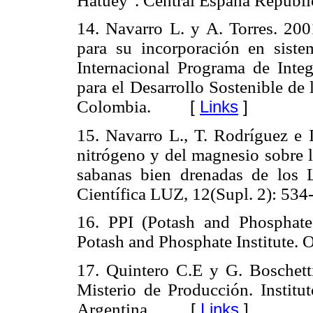
Hatuey". Central España Republi
14. Navarro L. y A. Torres. 200
para su incorporación en sistem
Internacional Programa de Integ
para el Desarrollo Sostenible de
Colombia.
[
Links
]
15. Navarro L., T. Rodríguez e I
nitrógeno y del magnesio sobre 
sabanas bien drenadas de los L
Científica LUZ, 12(Supl. 2): 534
16. PPI (Potash and Phosphate I
Potash and Phosphate Institute. O
17. Quintero C.E y G. Boschetti
Misterio de Producción. Institu
Argentina.
[
Links
]