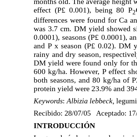
months old.
The average height w
effect (P
£
0.001), being 80 P
2
differences were found for Ca a
was 3.7 cm. DM yield showed sig
0.0001), seasons (P
£
0.0001), an
and P x
season (P
£
0.02). DM y
rainy and dry season, respectivel
DM yield were found only for the
600 kg/ha. However, P effect sho
both seasons, and 80 kg/ha of P
protein yield were 23.9% and 394
Keywords
:
Albizia lebbeck
,
legumi
Recibido: 28/07/05 Aceptado: 17
INTRODUCCIÓN