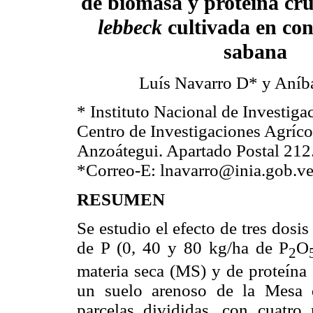
de biomasa y proteína cr
lebbeck
cultivada en con
sabana
Luís Navarro D* y Aníba
* Instituto Nacional de Investiga
Centro de Investigaciones Agríco
Anzoátegui. Apartado Postal 212.
*Correo-E: lnavarro@inia.gob.v
RESUMEN
Se estudio el efecto de tres dosi
de P (0, 40 y 80 kg/ha de P
O
2
materia seca (MS) y de proteína
un suelo arenoso de la Mesa 
parcelas divididas, con cuatro