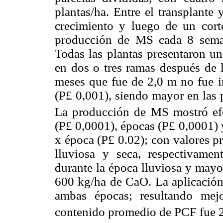
plantas/ha. Entre el transplante
crecimiento y luego de un cort
producción de MS cada 8 seman
Todas las plantas presentaron un
en dos o tres ramas después de 
meses que fue de 2,0 m no fue in
(P
£
0,001), siendo mayor en las p
La producción de MS mostró efec
(P
£
0,0001), épocas (P
£
0,0001) y
x
época (P
£
0.02); con valores
p
lluviosa y seca, respectivamen
durante la época lluviosa y mayor
600 kg/ha de CaO. La aplicación 
ambas épocas; resultando me
contenido promedio de PCF fue 2