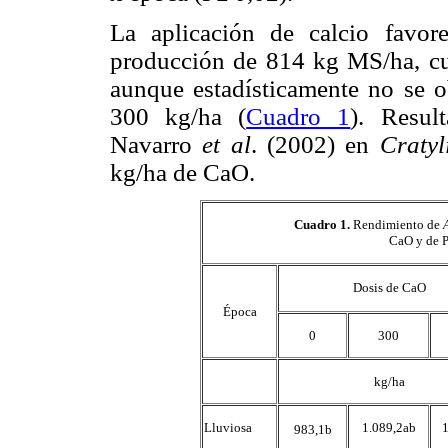
La aplicación de calcio favor
producción de 814 kg MS/ha, cu
aunque estadísticamente no se ob
300 kg/ha (
Cuadro 1
). Resul
Navarro
et al
. (2002) en
Cratyl
kg/ha de CaO.
Cuadro 1
.
Rendimiento de
CaO y de 
Dosis de CaO
Época
0
300
kg/ha
Lluviosa
1.089,2ab
1
983,1b