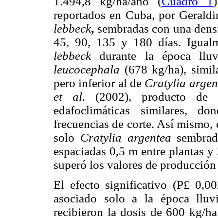
1.494,8 kg/ha/año (
Cuadro 1
reportados en Cuba, por Gerald
lebbeck
,
sembradas con una densi
45, 90, 135 y 180 días. Igua
lebbeck
durante la época lluv
leucocephala
(678 kg/ha), simil
pero inferior al de
Cratylia argen
et al
. (2002), producto de 
edafoclimáticas similares, d
frecuencias de corte. Así mismo, 
solo
Cratylia argentea
sembrada
espaciadas 0,5 m entre plantas y
superó los valores de producció
El efecto significativo (P
0,002
£
asociado solo a la época lluv
recibieron la dosis de 600 kg/h