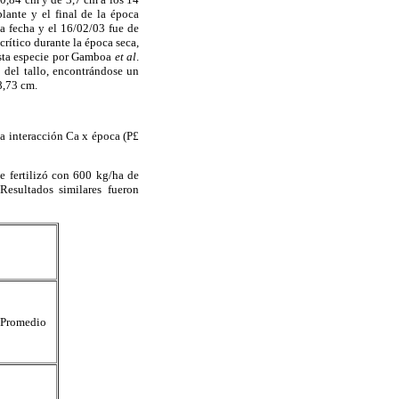
plante y el final de la época
ta fecha y el 16/02/03 fue de
rítico durante la época seca,
esta especie por Gamboa
et al
.
 del tallo, encontrándose un
8,73 cm.
a interacción Ca x época (P
£
e fertilizó con 600 kg/ha de
 Resultados similares fueron
Promedio