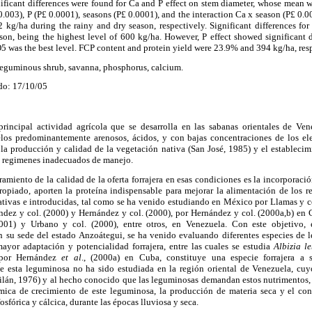
gnificant differences were found for Ca and P effect on stem diameter, whose mean
.003), P (P
£
0.0001), seasons (P
£
0.0001), and the interaction Ca x season (P
£
0.00
g/ha during the rainy and dry season, respectively. Significant differences fo
son, being the highest level of 600 kg/ha. However, P effect showed significant 
5 was the best level. FCP content and protein yield were 23.9% and 394 kg/ha, resp
leguminous shrub, savanna, phosphorus, calcium.
do: 17/10/05
rincipal actividad agrícola que se desarrolla en las sabanas orientales de Ven
elos predominantemente arenosos, ácidos, y con bajas concentraciones de los e
 la producción y calidad de la vegetación nativa (San José, 1985) y el establecimi
o regimenes inadecuados de manejo.
ramiento de la calidad de la oferta forrajera en esas condiciones es la incorporaci
piado, aporten la proteína indispensable para mejorar la alimentación de los 
tivas e introducidas, tal como se ha venido estudiando en México por Llamas y c
dez y col. (2000) y Hernández y col. (2000), por Hernández y col. (2000a,b) en 
001) y Urbano y col. (2000), entre otros, en Venezuela. Con este objetivo, 
en su sede del estado Anzoátegui, se ha venido evaluando diferentes especies de l
yor adaptación y potencialidad forrajera, entre las cuales se estudia
Albizia l
s por Hernández
et al
., (2000a) en Cuba, constituye una especie forrajera a 
ue esta leguminosa no ha sido estudiada en la región oriental de Venezuela, cuyo
vilán, 1976) y al hecho conocido que las leguminosas demandan estos nutrimentos,
ámica de crecimiento de este leguminosa, la producción de materia seca y el co
fosfórica y cálcica, durante las épocas lluviosa y seca.