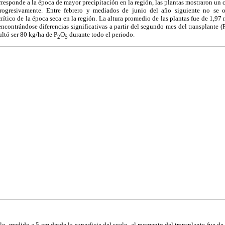
responde a la época de mayor precipitación en la región, las plantas mostraron un 
rogresivamente. Entre febrero y mediados de junio del año siguiente no se o
rítico de la época seca en la región. La altura promedio de las plantas fue de 1,97 
ncontrándose diferencias significativas a partir del segundo mes del transplante (
ultó ser 80 kg/ha de P
O
durante todo el periodo.
2
5
lo, medido a 5 cm desde la superficie del suelo, al momento del transplante fue de