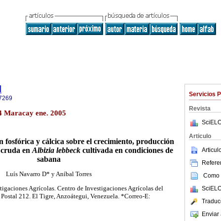
l
Servicios 
7269
Revista
.4 Maracay ene. 2005
SciELO
Articulo
ón fosfórica y cálcica sobre el crecimiento, producción
 cruda en
Albizia lebbeck
cultivada en condiciones de
Articu
sabana
Referen
Luís Navarro D* y Aníbal Torres
Como c
stigaciones Agrícolas. Centro de Investigaciones Agrícolas del
SciELO
Postal 212. El Tigre, Anzoátegui, Venezuela. *Correo-E:
Traduc
Enviar 