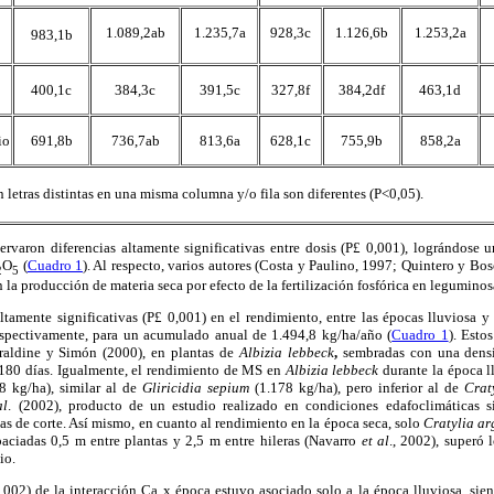
1.089,2ab
1.235,7a
928,3c
1.126,6b
1.253,2a
983,1b
400,1c
384,3c
391,5c
327,8f
384,2df
463,1d
io
691,8b
736,7ab
813,6a
628,1c
755,9b
858,2a
on letras distintas en una misma columna y/o fila son diferentes (P<0,05).
ervaron diferencias altamente significativas entre dosis (P
£
0,001), lográndose u
O
(
Cuadro 1
). Al respecto, varios autores (Costa y Paulino, 1997; Quintero y Bo
2
5
 la producción de materia seca por efecto de la fertilización fosfórica en leguminos
ltamente significativas (P
0,001) en el rendimiento, entre las épocas lluviosa y
£
espectivamente, para un acumulado anual de 1.494,8 kg/ha/año (
Cuadro 1
). Esto
raldine y Simón (2000), en plantas de
Albizia lebbeck
,
sembradas con una densi
180 días. Igualmente, el rendimiento de MS en
Albizia lebbeck
durante la época ll
 kg/ha), similar al de
Gliricidia sepium
(1.178 kg/ha), pero inferior al de
Crat
al
. (2002), producto de un estudio realizado en condiciones edafoclimáticas s
ias de corte. Así mismo, en cuanto al rendimiento en la época seca, solo
Cratylia ar
paciadas 0,5 m entre plantas y 2,5 m entre hileras (Navarro
et al
., 2002), superó 
io.
002) de la interacción Ca x época estuvo asociado solo a la época lluviosa, sie