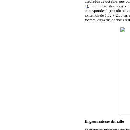
mediados de octubre, que cor
1
), que luego disminuyó p
corresponde al periodo más c
extremos de 1,52 y 2,55 m, e
fósforo, cuya mejor dosis res
Engrosamiento del tallo
El diámetro promedio del tal