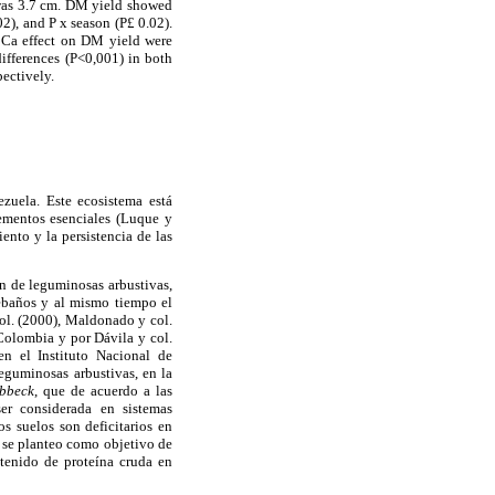
 was 3.7 cm. DM yield showed
2), and P x
season (P
£
0.02).
r Ca effect on DM yield were
differences (P<0,001) in both
ectively.
ezuela. Este ecosistema está
lementos esenciales (Luque y
ento y la persistencia de las
ón de leguminosas arbustivas,
rebaños y al mismo tiempo el
ol. (2000), Maldonado y col.
Colombia y por Dávila y col.
en el Instituto Nacional de
eguminosas arbustivas, en la
ebbeck
, que de acuerdo a las
ser considerada en sistemas
s suelos son deficitarios en
 se planteo como objetivo de
ntenido de proteína cruda en