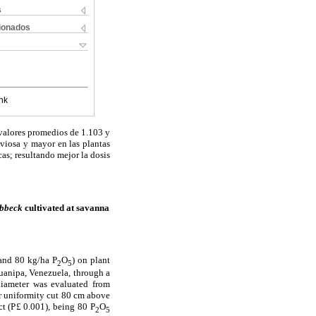
s
cionados
nk
valores
promedios de 1.103 y
uviosa y mayor en las plantas
as; resultando mejor la dosis
ebbeck
cultivated at savanna
 and 80 kg/ha P
O
) on plant
2
5
Guanipa, Venezuela, through a
diameter was evaluated from
er uniformity cut 80 cm above
ct (P
£
0.001), being 80 P
O
2
5