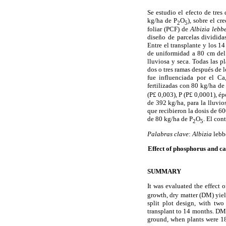
Se estudio el efecto de tres
kg/ha de P
O
), sobre el c
2
5
foliar (PCF) de
Albizia lebb
diseño de parcelas dividida
Entre el transplante y los 1
de uniformidad a 80 cm del
lluviosa y seca. Todas las p
dos o tres ramas después de 
fue influenciada por el Ca
fertilizadas con 80 kg/ha de
(P
£
0,003), P (P
£
0,0001), ép
de 392 kg/ha, para la lluvio
que recibieron la dosis de 6
de 80 kg/ha de P
O
. El co
2
5
Palabras clave
:
Albizia
lebb
Effect of phosphorus and ca
SUMMARY
It was evaluated the effect 
growth, dry matter (DM) yiel
split plot design, with tw
transplant to 14 months. DM 
ground, when plants were 1