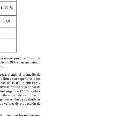
1.102,7a
391,9b
na mayor producción con la
schetti, 2005) han encontrado
as.
 seca; siendo el promedio de
s valores son superiores a los
dad de 10.000 plantas/ha y
uviosa resultó superior al de
ylia argentea
(2.189 kg/ha),
imilares, donde se probaron
gentea
sembrada en similares
los valores de producción de
ndo mayor en las plantas que