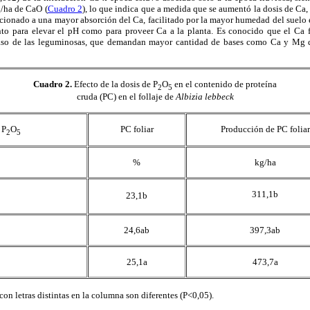
g/ha de CaO (
Cuadro 2
), lo que indica que a medida que se aumentó la dosis de Ca
acionado a una mayor absorción del Ca, facilitado por la mayor humedad del suelo e
anto para elevar el pH como para proveer Ca a la planta. Es conocido que el Ca fa
aso de las leguminosas, que demandan mayor cantidad de bases como Ca y Mg q
Cuadro 2
.
Efecto de la dosis de P
O
en el contenido de proteína
2
5
cruda (PC) en el follaje de
Albizia lebbeck
 P
O
PC foliar
Producción de PC foliar
2
5
%
kg/ha
311,1b
23,1b
24,6ab
397,3ab
25,1a
473,7a
 con letras distintas en la columna son diferentes (P<0,05).