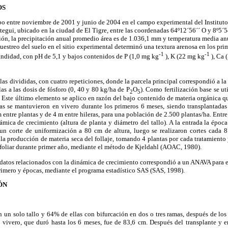
OS
bo entre noviembre de 2001 y junio de 2004 en el campo experimental del Institut
tegui, ubicado en la ciudad de El Tigre, entre las coordenadas 64º12´56´´ O y 8º5´
egión, la precipitación anual promedio área es de 1.036,1 mm y temperatura media 
uestreo del suelo en el sitio experimental determinó una textura arenosa en los pri
-1
-1
undidad, con pH de 5,1 y bajos contenidos de P (1,0 mg kg
), K (22 mg kg
), Ca
las divididas, con cuatro repeticiones, donde la parcela principal correspondió a la
as a las dosis de fósforo (0, 40 y 80 kg/ha de P
O
). Como fertilización base se u
2
5
 Este último elemento se aplico en razón del bajo contenido de materia orgánica qu
tas se mantuvieron en vivero durante los primeros 6 meses, siendo transplantada
 entre plantas y de 4 m entre hileras, para una población de 2.500 plantas/ha. Entre
námica de crecimiento (altura de planta y diámetro del tallo). A la entrada la época
 un corte de uniformización a 80 cm de altura, luego se realizaron cortes cada 
r la producción de materia seca del follaje, tomando 4 plantas por cada tratamiento 
foliar durante primer año, mediante el método de
Kjeldahl (AOAC, 1980).
s datos relacionados con la dinámica de crecimiento correspondió a un ANAVA para el
primero y épocas, mediante el programa estadístico SAS (SAS, 1998).
ÓN
n un solo tallo y 64% de ellas con bifurcación en dos o tres ramas, después de lo
 vivero, que duró hasta los 6 meses, fue de 83,6 cm. Después del transplante y e