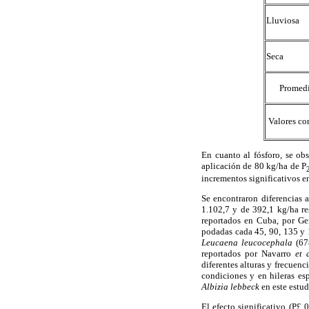
Lluviosa
Seca
Promed
 Valores c
En cuanto al fósforo, se obs
aplicación de 80 kg/ha de P
incrementos significativos en
Se encontraron diferencias a
1.102,7 y de 392,1 kg/ha r
reportados en Cuba, por Ge
podadas cada 45, 90, 135 y 
Leucaena leucocephala
(678
reportados por Navarro
et 
diferentes alturas y frecuenc
condiciones y en hileras es
Albizia lebbeck
en este estud
El efecto significativo (P
0,
£