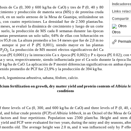
Indicadore
 dosis de Ca (0, 300 y 600 kg/ha de CaO) y tres de P (0, 40 y 80
Links rela
recimiento y producción de materia seca (MS) y de proteína cruda
eck
, en un suelo arenoso de la Mesa de Guanipa, utilizándose un
Compartir
s, con cuatro repeticiones. La densidad fue de 2.500 plantas/ha.
Otros
4 meses, se evaluó la dinámica de crecimiento y luego de un corte
 suelo, la producción de MS cada 8 semanas durante las épocas
Otros
lantas presentaron un solo tallo; 64% de ellas con bifurcación en
los 95,8 cm. La altura promedio a los 14 meses que fue de 2,0 m no
Permali
, aunque si por el P (P
£
0,001), siendo mayor en las plantas
 P
O
. La producción de MS mostró efectos significativos del Ca
2
5
ocas (P
£
0,0001) y la interacción Ca x época (P
£
0,002) y P x
época (P
£
0.02); con 
sa y seca, respectivamente, siendo influenciada por el Ca solo durante la época ll
00 kg/ha de CaO. La aplicación de P mostró diferencias significativas en ambas époc
ntenido promedio de PCF fue 23,9% y la producción de 394 kg/ha.
eck, leguminosa arbustiva, sabana, fósforo, calcio.
lcium fertilization on growth, dry matter yield and protein contents of
Albizia l
conditions
of three levels of Ca (0, 300, and 600 kg/ha de CaO) and three levels of P (0, 40,
d, and foliar crude protein (FCP) of
Albizia lebbeck
, in an Oxisol of the Mesa de 
o factors and four repetitions. Population was 2500 plant/ha. Height and stem 
yield and FCP were evaluated for two years, during the rainy and dry seasons, aft
8 months old.
The average height was 2.0 m, and it was influenced only by P effe