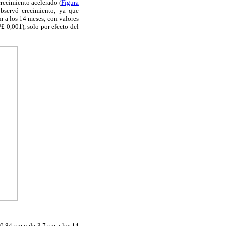
crecimiento acelerado (
Figura
bservó crecimiento, ya que
m a los 14 meses, con valores
P
£
0,001), solo por efecto del
 0,84 cm y de 3,7 cm a los 14