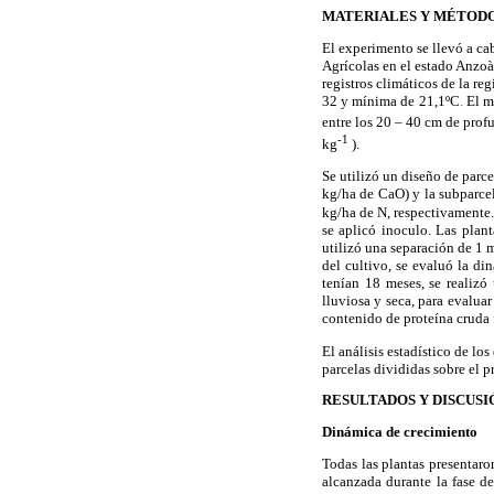
MATERIALES Y MÉTOD
El experimento se llevó a ca
Agrícolas en el estado Anzoà
registros climáticos de la r
32 y mínima de 21,1ºC
.
El m
entre los 20 – 40 cm de prof
-1
kg
).
Se utilizó un diseño de parce
kg/ha de CaO) y la subparcel
kg/ha de N, respectivamente.
se aplicó inoculo. Las plan
utilizó una separación de 1 m
del cultivo, se evaluó la di
tenían 18 meses, se realizó
lluviosa y seca, para evalua
contenido de proteína cruda 
El análisis estadístico de lo
parcelas divididas sobre el 
RESULTADOS Y DISCUSI
Dinámica de crecimiento
Todas las plantas presentaro
alcanzada durante la fase de