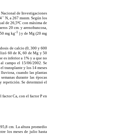
o Nacional de Investigaciones
54´´ N, a 267 msnm. Según los
anual de 26,5ºC con máxima de
meros 20 cm. y arenofrancosa,
-1
 (50 mg kg
) y de Mg (20 mg
 dosis de calcio (0, 300 y 600
tilizó 60 de K, 60 de Mg y 50
e es inferior a 1% y a que no
s al campo el 15/06/2002. Se
 el transplante y los 14 meses
 lluviosa, cuando las plantas
8 semanas durante las épocas
y repetición. Se determinó el
 factor Ca, con el factor P en
s 95,8 cm. La altura promedio
ntre los meses de julio hasta