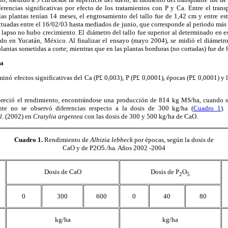
rencias significativas por efecto de los tratamientos con P y Ca. Entre el trans
as plantas tenían 14 meses, el engrosamiento del tallo fue de 1,42 cm y entre es
tuadas entre el 16/02/03 hasta mediados de junio, que corresponde al periodo más c
 lapso no hubo crecimiento. El diámetro del tallo fue superior al determinado en 
ado en Yucatán, México. Al finalizar el ensayo (mayo 2004), se midió el diámetro
lantas sometidas a corte; mientras que en las plantas borduras (no cortadas) fue de 
ca
minó efectos significativas del Ca (P
0,003), P (P
0,0001), épocas (P
0,0001) y l
£
£
£
oreció el rendimiento, encontrándose una producción de 814 kg MS/ha, cuando s
nte no se observó diferencias respecto a la dosis de 300 kg/ha (
Cuadro 1
).
l
. (2002) en
Cratylia argentea
con las dosis de 300 y 500 kg/ha de CaO.
Cuadro 1
.
Rendimiento de
Albizia lebbeck
por épocas,
según
la dosis de
CaO y de P2O5./ha. Años 2002 -2004
Dosis de CaO
Dosis de P
O
2
5
0
300
600
0
40
80
kg/ha
kg/ha