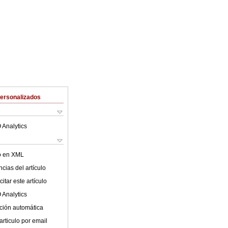
Personalizados
 Analytics
lo en XML
cias del artículo
itar este artículo
 Analytics
ción automática
articulo por email