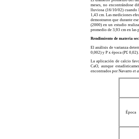
meses, no encontrándose dife
lluviosa (16/10/02) cuando l
1,43 cm. Las mediciones efec
demostraron que durante ese
(2000) en un estudio realiz
promedio de 3,93 cm en las p
Rendimiento de materia se
El análisis de varianza deter
0,002) y P x época (P
0,02).
£
La aplicación de calcio fav
CaO, aunque estadísticame
encontrados por Navarro
et a
Época