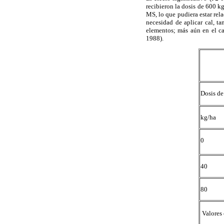
recibieron la dosis de 600 k
MS, lo que pudiera estar rel
necesidad de aplicar cal, t
elementos; más aún en el c
1988).
Dosis de
kg/ha
0
40
80
 Valores