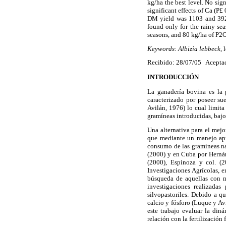
kg/ha the best level. No si
significant effects of Ca (P
£
0
DM yield was 1103 and 392 k
found only for the rainy sea
seasons, and 80 kg/ha of P2O
Keywords
:
Albizia lebbeck
,
Recibido: 28/07/05 Acepta
INTRODUCCIÓN
La ganadería bovina es la p
caracterizado por poseer su
Avilán, 1976) lo cual limita
gramíneas introducidas, baj
Una alternativa para el mejo
que mediante un manejo apro
consumo de las gramíneas na
(2000) y en Cuba por Hernán
(2000), Espinoza y col. (2
Investigaciones Agrícolas, 
búsqueda de aquellas con ma
investigaciones realizada
silvopastoriles. Debido a q
calcio y fósforo (Luque y A
este trabajo evaluar la din
relación con la fertilización 