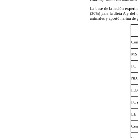
La base de la ración experi
(30%) para la dieta A y del t
animales y aportó harina de 
Com
MS
PC
ND
FD
PC 
EE
Cen