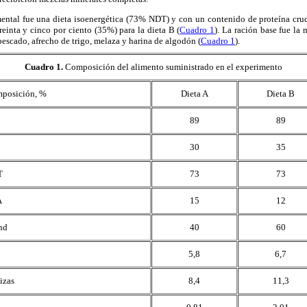
mental fue una dieta isoenergética (73% NDT) y con un contenido de proteína cruda
reinta y cinco por ciento (35%) para la dieta B (
Cuadro 1
). La ración base fue la
pescado, afrecho de trigo, melaza y harina de algodón (
Cuadro 1
).
Cuadro 1
.
Composición del alimento suministrado en el experimento
posición, %
Dieta A
Dieta B
89
89
30
35
T
73
73
A
15
12
nd
40
60
5,8
6,7
izas
8,4
11,3