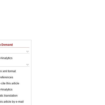
on Demand
 Analytics
 in xml format
 references
cite this article
 Analytics
ic translation
is article by e-mail