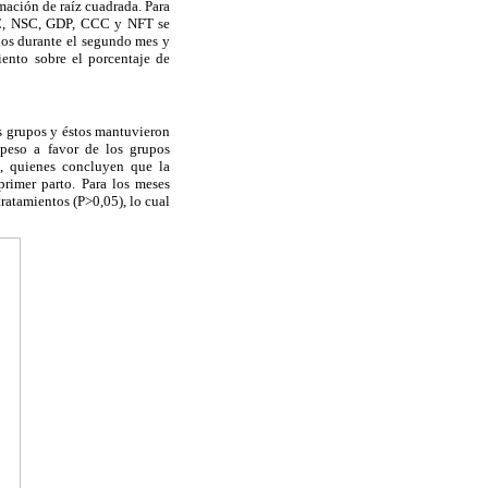
rmación de raíz cuadrada. Para
 IPC, NSC, GDP, CCC y NFT se
elos durante el segundo mes y
iento sobre el porcentaje de
os grupos y éstos mantuvieron
 peso a favor de los grupos
, quienes concluyen que la
rimer parto. Para los meses
tratamientos (P>0,05), lo cual