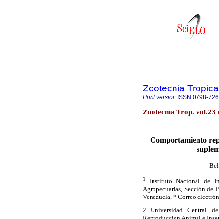
Zootecnia Tropica
Print version
ISSN
0798-726
Zootecnia Trop. vol.23
Comportamiento repr
suplem
Bel
1
Instituto Nacional de I
Agropecuarias, Sección de 
Venezuela. * Correo electró
2
Universidad Central de
Reproducción Animal e Insem