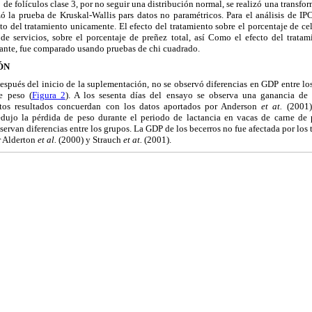
 de folículos clase 3, por no seguir una distribución normal, se realizó una transfo
izó la prueba de Kruskal-Wallis pars datos no paramétricos. Para el análisis de
to del tratamiento unicamente. El efecto del tratamiento sobre el porcentaje de c
de servicios, sobre el porcentaje de preñez total, así Como el efecto del tratam
ante, fue comparado usando pruebas de chi cuadrado.
ÓN
 después del inicio de la suplementación, no se observó diferencias en GDP entre l
e peso (
Figura 2
). A los sesenta días del ensayo se observa una ganancia de
tos resultados concuerdan con los datos aportados
por Anderson
et at.
(2001)
ujo la pérdida de peso durante el periodo de lactancia en vacas de carne de p
servan diferencias entre los grupos. La GDP de los becerros no fue afectada por los 
r Alderton
et al.
(2000) y Strauch
et at.
(2001).