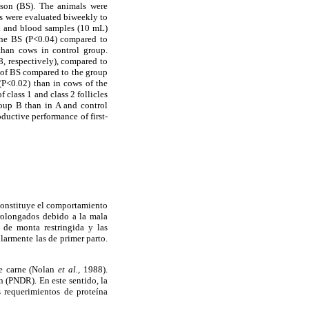
ason (BS). The animals were
s were evaluated biweekly to
k and blood samples (10 mL)
the BS (P<0.04) compared to
than cows in control group.
, respectively), compared to
h of BS compared to the group
(P<0.02) than in cows of the
 class 1 and class 2 follicles
roup B than in A and control
ductive performance of first-
constituye el comportamiento
prolongados debido a la mala
 de monta restringida y las
ularmente las de primer parto.
de carne (Nolan
et al.,
1988).
n (PNDR). En este sentido, la
 requerimientos de proteína