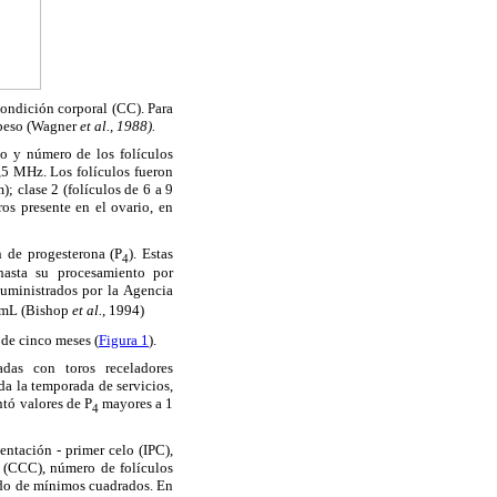
ondición corporal (CC). Para
 obeso (Wagner
et al., 1988).
ño y número de los folículos
,5 MHz. Los folículos fueron
); clase 2 (folículos de 6 a 9
os presente en el ovario, en
 de progesterona (P
). Estas
4
hasta su procesamiento por
suministrados por la Agencia
g/mL (Bishop
et al.,
1994)
 de cinco meses (
Figura 1
).
adas con toros receladores
da la temporada de servicios,
tó valores de P
mayores a 1
4
ntación - primer celo (IPC),
 (CCC), número de folículos
todo de mínimos cuadrados. En