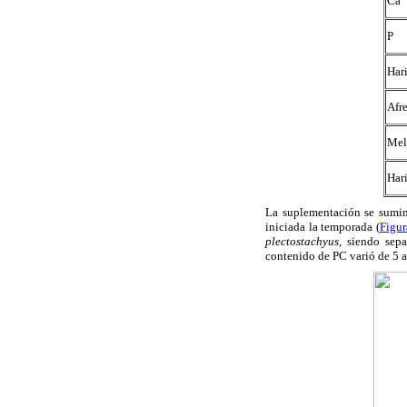
Ca
P
Har
Afre
Mel
Har
La suplementación se sumin
iniciada la temporada (
Figur
plectostachyus,
siendo sepa
contenido de PC varió de 5 