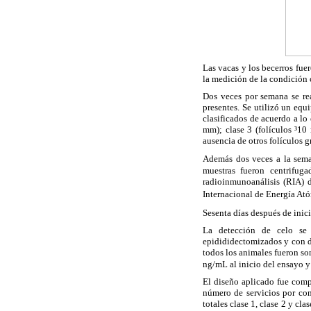
Las vacas y los becerros fu
la medición de la condición 
Dos veces por semana se rea
presentes. Se utilizó un equ
clasificados de acuerdo a lo
mm); clase 3 (folículos
³
10 
ausencia de otros folículos
Además dos veces a la sema
muestras fueron centrifug
radioinmunoanálisis (RIA) d
Internacional de Energía Atóm
Sesenta días después de inic
La detección de celo se r
epidididectomizados y con de
todos los animales fueron s
ng/mL al inicio del ensayo y
El diseño aplicado fue comp
número de servicios por co
totales clase 1, clase 2 y c