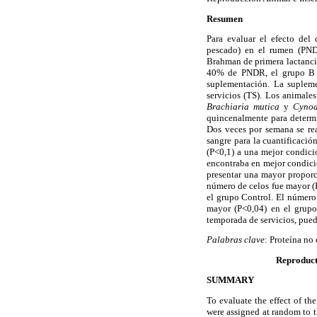
Resumen
Para evaluar el efecto del
pescado) en el rumen (PND
Brahman de primera lactancia
40% de PNDR, el grupo B 
suplementación. La supleme
servicios (TS). Los animale
Brachiaria mutica
y
Cynod
quincenalmente para determ
Dos veces por semana se rea
sangre para la cuantificaci
(P<0,1) a una mejor condici
encontraba en mejor condici
presentar una mayor proporc
número de celos fue mayor (
el grupo Control. El número 
mayor (P<0,04) en el grupo
temporada de servicios, pue
Palabras clave
: Proteína no
Reproduct
SUMMARY
To evaluate the effect of th
were assigned at random to 