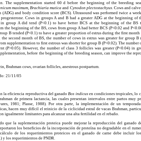
n. The supplementation started 60 d before the beginning of the breeding se
anicum maximum
,
Brachiaria mutica
and
Cynodon plectostachyus
. Cows and calve
in (ADG) and body condition score (BCS). Ultrasound was performed twice a wee
e progesterone. Cows in groups A and B had a greater ADG at the beginning of 
 in group A did tend (P<0.1) to have better BCS at the beginning of the BS 
om the beginning of the BS, cows from group A had better BCS (P<0.02 and P<0.08
roup B tended (P<0.1) to have a greater proportion of estrus during the first mont
 the second month of BS, the number of cows in estrus was greater for group B 
rom supplementation to first estrous was shorter for group B (P<0.02). The number of
ent (P>0.05). However, the number of class 3 follicles was greater (P<0.04) in g
pplementation, before the beginning of the breeding season, can improve the repro
in, Brahman cows, ovarian follicles, anestrous postpartum.
do: 21/11/05
an la eficiencia reproductiva del ganado
Bos indicus
en condiciones tropicales, lo 
rahman de primera lactancia, las cuales presentan intervalos entre partos muy 
vares, 1981; Plasse, 1988). Por otra parte, la implementación de un temporada
ticas, hacen muy difícil el reinicio de la ciclicidad estral de vacas Brahman, partic
on igualmente limitantes para alcanzar una alta fertilidad en el rebaño.
ido que la suplementación proteica puede mejorar la reproducción del ganado 
reportaron los beneficios de la incorporación de proteína no degradable en el rume
cálculo de los requerimientos proteicos en el ganado de carne debe incluir los
) y los requerimientos de PNDR.