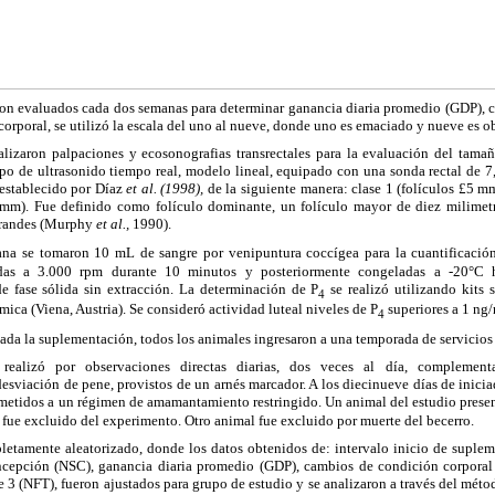
eron evaluados cada dos semanas para determinar ganancia diaria promedio (GDP), c
corporal, se utilizó la escala del uno al nueve, donde uno es emaciado y nueve es
lizaron palpaciones y ecosonografias transrectales para la evaluación del tama
ipo
de ultrasonido tiempo real, modelo lineal, equipado con una sonda rectal de 7
 establecido por Díaz
et al. (1998),
de la siguiente manera: clase 1 (folículos
£
5 mm
mm). Fue definido como folículo dominante, un folículo mayor de diez milimetr
 grandes (Murphy
et al.,
1990).
na se tomaron 10 mL de sangre por venipuntura coccígea para la cuantificación
adas a 3.000 rpm durante 10 minutos y posteriormente congeladas a -20°C 
e fase sólida sin extracción. La determinación de P
se realizó utilizando kits 
4
ica (Viena, Austria). Se consideró actividad luteal niveles de P
superiores a 1 n
4
iada la suplementación, todos los animales ingresaron a una temporada de servicios
ealizó por observaciones directas diarias, dos veces al día, complement
sviación de pene, provistos de un arnés marcador. A los diecinueve días de inicia
ometidos a un régimen de amamantamiento restringido. Un animal del estudio presen
 fue excluido del experimento. Otro animal fue excluido por muerte del becerro.
letamente aleatorizado, donde los datos obtenidos de: intervalo inicio de supleme
ncepción (NSC), ganancia diaria promedio (GDP),
cambios de condición corporal
lase 3 (NFT), fueron ajustados para grupo de estudio y se analizaron a través del mé