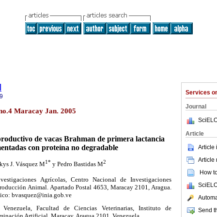
l
Services 
9
Journal
 no.4 Maracay Jan. 2005
SciELO
Article
oductivo de vacas Brahman de primera lactancia
entadas con proteína no degradable
Article
Article
1*
2
kys J. Vásquez M
y Pedro Bastidas M
How to 
nvestigaciones Agrícolas, Centro Nacional de Investigaciones
SciELO
Producción Animal. Apartado Postal 4653, Maracay 2101, Aragua.
nico: bvasquez@inia.gob.ve
Automat
 Venezuela, Facultad de Ciencias Veterinarias, Instituto de
Send th
inación Artificial. Maracay, Aragua 2101. Venezuela.