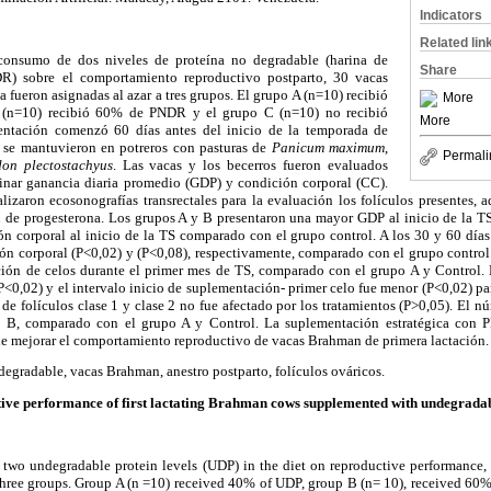
Indicators
Related lin
 consumo de dos niveles de proteína no degradable (harina de
Share
R) sobre el comportamiento reproductivo postparto, 30 vacas
 fueron asignadas al azar a tres grupos. El grupo A (n=10) recibió
More
(n=10) recibió 60% de PNDR y el grupo C (n=10) no recibió
More
ntación comenzó 60 días antes del inicio de la temporada de
s se mantuvieron en potreros con pasturas de
Panicum maximum
,
Permali
on plectostachyus
. Las vacas y los becerros fueron evaluados
inar ganancia diaria promedio (GDP) y condición corporal (CC).
lizaron ecosonografías transrectales para la evaluación los folículos presentes, 
ón de progesterona. Los grupos A y B presentaron una mayor GDP al inicio de la TS
ón corporal al inicio de la TS comparado con el grupo control. A los 30 y 60 días
ón corporal (P<0,02) y (P<0,08), respectivamente, comparado con el grupo control.
ión de celos durante el primer mes de TS, comparado con el grupo A y Control.
P<0,02) y el intervalo inicio de suplementación- primer celo fue menor (P<0,02) p
de folículos clase 1 y clase 2 no fue afectado por los tratamientos (P>0,05). El nú
 B, comparado con el grupo A y Control. La suplementación estratégica con P
de mejorar el comportamiento reproductivo de vacas Brahman de primera lactación.
 degradable, vacas Brahman, anestro postparto, folículos ováricos.
ive performance of first lactating Brahman cows supplemented with undegradab
e two undegradable protein levels (UDP) in the diet on reproductive performance, 
three groups. Group A (n =10) received 40% of UDP, group B (n= 10), received 60