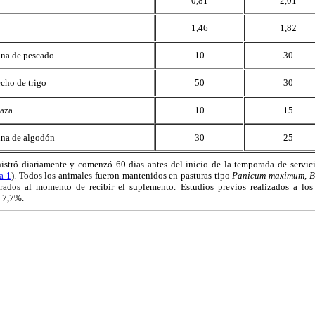
0,81
2,01
1,46
1,82
ina de pescado
10
30
cho de trigo
50
30
aza
10
15
ina de algodón
30
25
istró diariamente y comenzó 60 dias antes del inicio de la temporada de servic
a 1
). Todos los animales fueron mantenidos en pasturas tipo
Panicum maximum, B
rados al momento de recibir el suplemento. Estudios previos realizados a los 
a 7,7%.