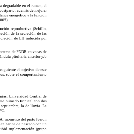
a degradable en el rumen, el
 postparto, además de mejorar
lance energético y la función
2005).
unción reproductiva (Schillo,
ución de la secreción de las
ecreción de LH inducida por
 consumo de PNDR en vacas de
ndula pituitaria anterior y/o
siguiente el objetivo de este
cios, sobre el comportamiento
arias, Universidad Central de
sque húmedo tropical con dos
septiembre, la de lluvia. La
ºC.
l. Al momento del parto fueron
o en harina de pescado con un
ibió suplementación (grupo