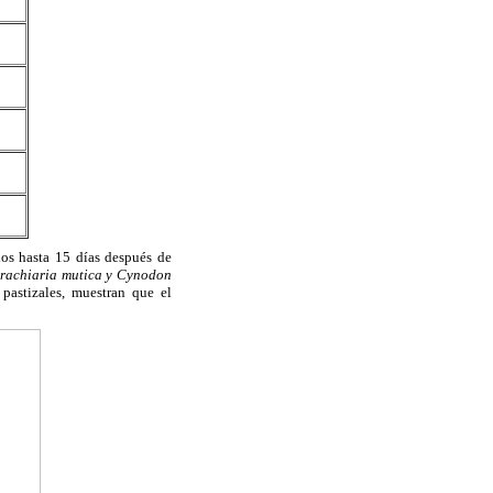
ios
h
asta 15 días después de
rachiaria mutica y Cynodon
pastizales, muestran que el