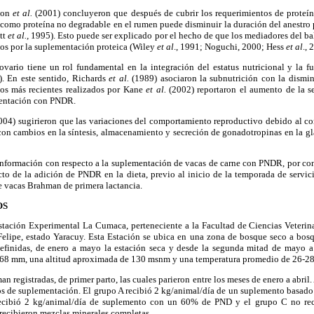
son
et al.
(2001) concluyeron que después de cubrir los requerimientos de proteín
 como proteína no degradable en el rumen puede disminuir la duración del anestro
ett
et al.,
1995). Esto puede ser explicado por el hecho de que los mediadores del ba
dos por la suplementación proteica (Wiley
et al
., 1991; Noguchi, 2000; Hess
et al
., 
ovario tiene un rol fundamental en la integración del estatus nutricional y la f
. En este sentido, Richards
et al.
(1989) asociaron la subnutrición con la dismin
s más recientes realizados por Kane
et al.
(2002) reportaron el aumento de la s
entación con PNDR.
004) sugirieron que las variaciones del comportamiento reproductivo debido al
con cambios en la síntesis, almacenamiento y secreción de gonadotropinas en la glá
información con respecto a la suplementación de vacas de carne con PNDR, por con
ecto de la adición de PNDR en la dieta, previo al inicio de la temporada de servi
e vacas Brahman de primera lactancia.
OS
Estación Experimental La Cumaca, perteneciente a la Facultad de Ciencias Veterin
elipe, estado Yaracuy. Esta Estación se ubica en una zona de bosque seco a bo
definidas, de enero a mayo la estación seca y desde la segunda mitad de mayo a 
.868 mm, una altitud aproximada de 130 msnm y una temperatura promedio de 26-28
n registradas, de primer parto, las cuales parieron entre los meses de enero a abri
pos de suplementación. El grupo A recibió 2 kg/animal/día de un suplemento basad
cibió 2 kg/animal/día de suplemento con un 60% de PND y el grupo C no rec
 recibieron mezclas minerales completas.