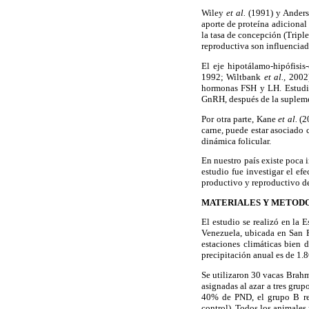
Wiley
et al.
(1991) y Ander
aporte de proteína adicional
la tasa de concepción (Tripl
reproductiva son influencia
El eje hipotálamo-hipófisis-
1992; Wiltbank
et al.,
2002)
hormonas FSH y LH. Estudio
GnRH, después de la suplem
Por otra parte, Kane
et al.
(2
carne, puede estar asociado 
dinámica folicular.
En nuestro país existe poca 
estudio fue investigar el ef
productivo y reproductivo d
MATERIALES Y METOD
El estudio se realizó en la 
Venezuela, ubicada en San F
estaciones climáticas bien 
precipitación anual es de 1
Se utilizaron 30 vacas Brahma
asignadas al azar a tres gru
40% de PND, el grupo B re
control). Todos los animales