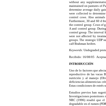
without any supplementatio
maintained on pastures of
P
determine average daily ga
were collected to determin
control cows. Also animals
Furthermore, 30 and 60 d fr
the control group. Cows of g
A and control group. During
control group. The interval f
were not affected by treatm
groups. The strategic UDP su
calf Brahman heifers.
Keywords
: Undegraded prote
Recibido: 16/08/05 Acepta
INTRODUCCIÓN
Uno de lo factores que afect
reproductivo de las vacas B
nutrición y al manejo (Oli
deficiencias alimenticias crí
Estas condiciones de estrés s
Estudios previos han suger
Investigaciones posteriores 
NRC (1996) resaltó que el 
degradable en el rumen (PDR