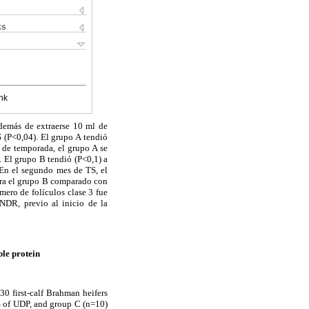
ks
nk
además de extraerse 10 ml de
 (P<0,04). El grupo A tendió
 de temporada, el grupo A se
 El grupo B tendió (P<0,1) a
 En el segundo mes de TS, el
ara el grupo B comparado con
mero de folículos clase 3 fue
NDR, previo al inicio de la
le protein
30 first-calf Brahman heifers
% of UDP, and group C (n=10)