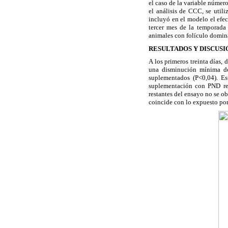
el caso de la variable número
el análisis de CCC, se util
incluyó en el modelo el efec
tercer mes de la temporada 
animales con folículo domin
RESULTADOS Y DISCUSI
A los primeros treinta días,
una disminución mínima d
suplementados (P<0,04). Es
suplementación con PND red
restantes del ensayo no se ob
coincide con lo expuesto po