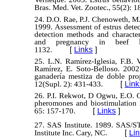
Bras. Med. Vet. Zootec
.
,
55(2): 1
24. D.O. Rae, P.J. Chenoweth, M.
1999. Assessment of estrus detec
detection methods and characteri
and pregnancy in beef h
[
Links
]
1132.
25. L.N. Ramírez-Iglesia, F.B. 
Ramírez, E. Soto-Belloso. 2002
ganadería mestiza de doble pro
[
Link
12(Supl. 2): 431-433.
26.
P.I. Rekwot, D Ogwu, E.O. 
pheromones and biostimulation i
[
Links
]
65: 157-170.
27. SAS Institute. 1989. SAS/ST
[
Li
Institute Inc. Cary, NC.