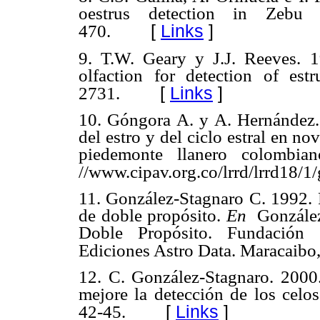
oestrus detection in Zebu 
[
Links
]
470.
9. T.W. Geary y J.J. Reeves.
1
olfaction for detection of est
[
Links
]
2731.
10. Góngora A. y A. Hernández.
del estro y del ciclo estral en no
piedemonte llanero colombia
//www.cipav.org.co/lrrd/lrrd18/
11. González-Stagnaro C. 1992. F
de doble propósito.
En
González
Doble Propósito. Fundación
Ediciones Astro Data. Maracaibo,
12. C. González-Stagnaro. 2000.
mejore la detección de los celo
[
Links
]
42-45.