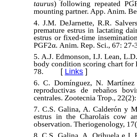
taurus
) following repeated PGF
mounting partner. App. Anim. Beh
4. J.M. DeJarnette, R.R. Salve
premature estrus in lactating da
estrus or fixed-time inseminati
PGF2α. Anim. Rep. Sci., 67: 27-
5. A.J. Edmonson, I.J. Lean, L.D
body condition scoring chart for 
[
Links
]
78.
6. C. Domínguez, N. Martínez 
reproductivas de rebaños bov
centrales. Zootecnia Trop., 22(2)
7. C.S. Galina, A. Calderón y
estrus in the Charolais cow a
observation. Theriogenology, 17(
8. C.S. Galina, A. Orihuela e I