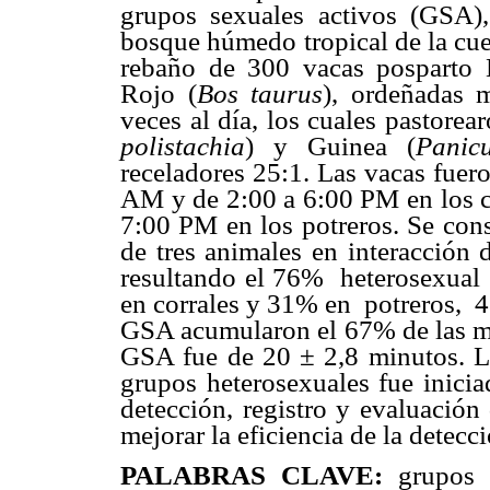
grupos sexuales activos (GSA)
bosque húmedo tropical de la cue
rebaño de 300 vacas posparto
Rojo (
Bos taurus
), ordeñadas 
veces al día, los cuales pastorea
polistachia
) y Guinea (
Panic
receladores 25:1. Las vacas fuer
AM y de 2:00 a 6:00 PM en los c
7:00 PM en los potreros. Se con
de tres animales en interacción
resultando el 76%
heterosexual
en corrales y 31% en
potreros,
4
GSA acumularon el 67% de las mo
GSA fue de 20 ± 2,8 minutos. L
grupos heterosexuales fue inicia
detección, registro y evaluación
mejorar la eficiencia de la detecc
PALABRAS CLAVE:
grupos 