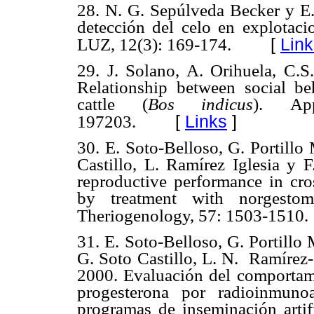
28. N. G. Sepúlveda Becker y E
detección del celo en explotacio
[
Link
LUZ, 12(3): 169-174.
29. J. Solano, A. Orihuela, C.S
Relationship between social b
cattle (
Bos indicus
).
Ap
[
Links
]
197203.
30. E. Soto-Belloso, G. Portillo
Castillo, L. Ramírez Iglesia y
reproductive performance in cr
by treatment with norgesto
Theriogenology, 57: 1503-1510.
31. E. Soto-Belloso, G. Portillo
G. Soto Castillo, L. N.
Ramírez-
2000. Evaluación del comportami
progesterona por radioinmuno
programas de inseminación artif