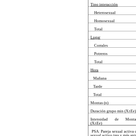
Tipo interacción
Heterosexual
Homosexual
Total
Lugar
Corrales
Potreros
Total
Hora
Mañana
Tarde
Total
Montas (n)
Duración grupo min (X±Ee
Intensidad de Mont
(X±Ee)
 PSA: Pareja sexual activa 
sexual activo tres y más a