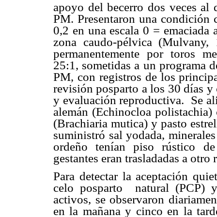
apoyo del becerro dos veces al 
PM. Presentaron una condición c
0,2 en una escala 0 = emaciada a
zona caudo-pélvica (Mulvany,
permanentemente
por
toros
me
25:1, sometidas a un programa de
PM, con registros de los princip
revisión posparto a los 30 días y
y evaluación reproductiva.
Se al
alemán (Echinocloa polistachia)
(Brachiaria mutica) y pasto estr
suministró sal yodada, minerale
ordeño tenían piso rústico d
gestantes eran trasladadas a otro
Para detectar la aceptación qui
celo posparto
natural (PCP) 
activos, se observaron diariamen
en la mañana y cinco en la tard