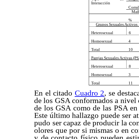
Interacción
Corral
Mañ
%
Grupos Sexuales Activos
Heterosexual
6
Homosexual
4
Total
10
Parejas Sexuales Activas (P
Heterosexual
8
Homosexual
3
Total
11
En el citado
Cuadro 2
, se desta
de los GSA
conformados a nivel 
de los GSA como de las PSA en lo
Este último hallazgo puede ser at
pudo ser capaz de producir la co
olores que por si mismas o en co
y de contacto físico pueden est