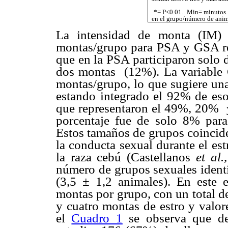
*= P<0.01.
Min= minutos.
en el grupo/número de anim
La intensidad de monta (IM)
montas/grupo para PSA y GSA res
que en la PSA participaron solo
dos montas
(12%). La variable
montas/grupo, lo que sugiere un
estando integrado el 92% de eso
que representaron el 49%, 20%
porcentaje fue de solo 8% para
Estos tamaños de grupos coincide
la conducta sexual durante el es
la raza cebú (Castellanos
et al.,
número de grupos sexuales ident
(3,5 ± 1,2 animales). En este 
montas por grupo, con un total d
y cuatro montas de estro y valo
el
Cuadro 1
se observa que de