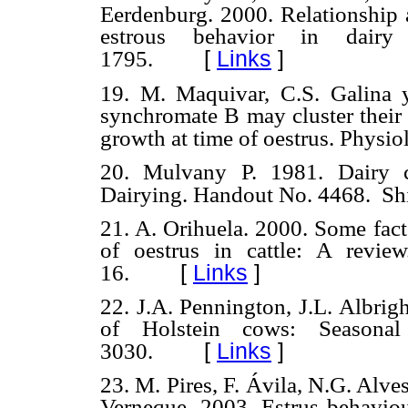
Eerdenburg.
2000. Relationship a
estrous behavior in dairy 
[
Links
]
1795.
19. M. Maquivar, C.S. Galina 
synchromate B may cluster their 
growth at time of oestrus. Physiol
20. Mulvany P. 1981. Dairy c
Dairying. Handout No. 4468.
Sh
21. A. Orihuela. 2000. Some fact
of oestrus in cattle: A revie
[
Links
]
16.
22. J.A. Pennington, J.L. Albrig
of Holstein cows: Seasonal
[
Links
]
3030.
23. M. Pires, F. Ávila, N.G. Alve
Verneque.
2003. Estrus behaviou