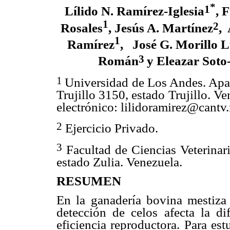
*
1
Lílido N. Ramírez-Iglesia
, 
1
2
Rosales
, Jesús A. Martínez
,
1
Ramírez
,
José G. Morillo 
3
Román
y Eleazar Soto
1
Universidad de Los Andes. Apa
Trujillo 3150, estado Trujillo. V
electrónico: lilidoramirez@cantv.
2
Ejercicio Privado.
3
Facultad de Ciencias Veterinar
estado Zulia. Venezuela.
RESUMEN
En la ganadería bovina mestiza 
detección de celos afecta la dif
eficiencia reproductora. Para est