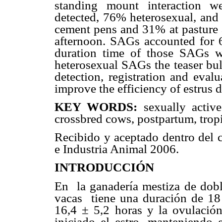
standing mount interaction 
detected, 76% heterosexual, an
cement pens and 31% at pasture 
afternoon. SAGs accounted for 6
duration time of those SAGs w
heterosexual SAGs the teaser bu
detection, registration and eva
improve the efficiency of estrus d
KEY WORDS:
sexually activ
crossbred cows, postpartum, tropi
Recibido y aceptado dentro del 
e Industria Animal 2006.
INTRODUCCIÓN
En
la ganadería mestiza de dob
vacas
tiene una duración de 18
16,4 ± 5,2 horas y la ovulació
iniciado el estro, manteniendo 