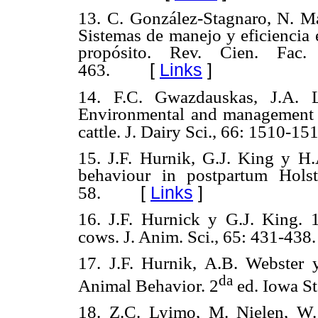
13. C. González-Stagnaro, N. M
Sistemas de manejo y eficiencia 
propósito. Rev. Cien. Fac.
[
Links
]
463.
14. F.C. Gwazdauskas, J.A. 
Environmental and management fac
cattle. J. Dairy Sci., 66: 1510-15
15. J.F. Hurnik, G.J. King y H.
behaviour in postpartum Hols
[
Links
]
58.
16. J.F. Hurnick y G.J. King. 
cows. J. Anim. Sci., 65: 431-438.
17. J.F. Hurnik, A.B. Webster 
da
Animal Behavior. 2
ed. Iowa St
18. Z.C. Lyimo, M. Nielen, W