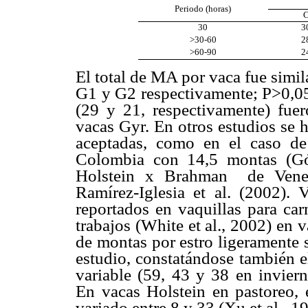
Periodo (horas)
C
30
3
>30-60
2
>60-90
2
El total de MA por vaca fue simil
G1 y G2 respectivamente; P>0,05)
(29 y 21, respectivamente) fuer
vacas Gyr. En otros estudios se
aceptadas, como en el caso de 
Colombia con 14,5 montas (Gó
Holstein x Brahman de Venez
Ramírez-Iglesia et al. (2002). 
reportados en vaquillas para car
trabajos (White et al., 2002) en 
de montas por estro ligeramente 
estudio, constatándose también e
variable (59, 43 y 38 en inviern
En vacas Holstein en pastoreo, 
variado entre 8 y 33 (Xu et al., 1