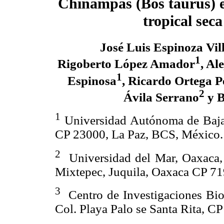
Chinampas (Bos taurus) e
tropical seca
José Luis Espinoza Vil
1
Rigoberto López Amador
, Al
1
Espinosa
, Ricardo Ortega P
2
Ávila Serrano
y B
1
Universidad Autónoma de Baja C
CP 23000, La Paz, BCS, México.
2
Universidad del Mar, Oaxaca, 
Mixtepec, Juquila, Oaxaca CP 7
3
Centro de Investigaciones Bio
Col. Playa Palo se Santa Rita, 