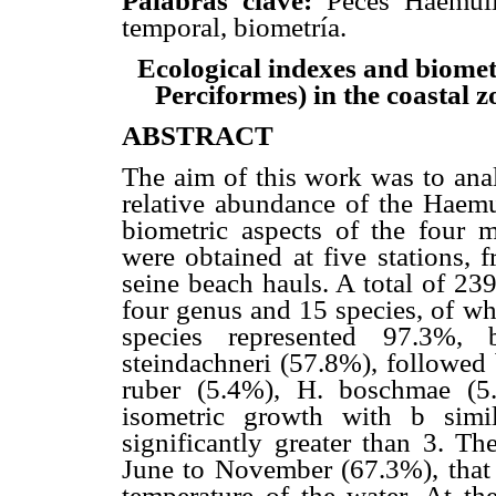
Palabras clave:
Peces Haemulid
temporal, biometría.
Ecological indexes and biomet
Perciformes) in the coastal 
ABSTRACT
The aim of this work was to anal
relative abundance of the Haemu
biometric aspects of the four 
were obtained at five stations,
seine beach hauls. A total of 23
four genus and 15 species, of w
species represented 97.3%,
steindachneri (57.8%), followed 
ruber (5.4%), H. boschmae (5.
isometric growth with b sim
significantly greater than 3. T
June to November (67.3%), that 
temperature of the water. At th