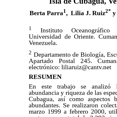
Isla de Cubagua, Ve
1
2*
Berta Parra
, Lilia J. Ruiz
y 
1
Instituto Oceanográfico
Universidad de Oriente. Cuman
Venezuela.
2
Departamento de Biología, Escu
Apartado Postal 245. Cumaná
electrónico: liliaruiz@cantv.net
RESUMEN
En este trabajo se analizó l
abundancia y riqueza de las espec
Cubagua, así como aspectos b
abundantes. Se realizaron colec
marzo 1999 a febrero 2000, util