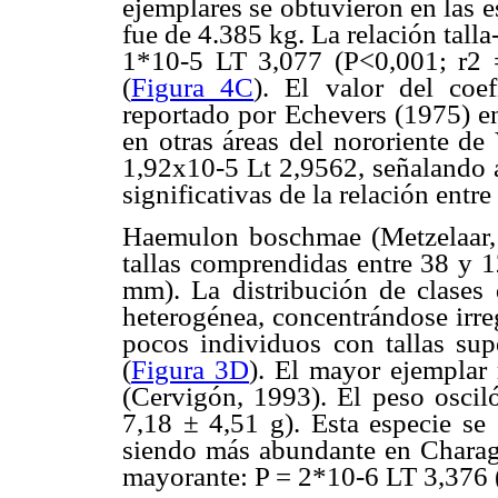
ejemplares se obtuvieron en las es
fue de 4.385 kg. La relación tall
1*10-5 LT 3,077 (P<0,001; r2 =
(
Figura 4C
). El valor del coe
reportado por Echevers (1975) en
en otras áreas del nororiente de
1,92x10-5 Lt 2,9562, señalando 
significativas de la relación ent
Haemulon boschmae (Metzelaar, 
tallas comprendidas entre 38 y
mm). La distribución de clases 
heterogénea, concentrándose irr
pocos individuos con tallas s
(
Figura 3D
). El mayor ejemplar
(Cervigón, 1993). El peso oscil
7,18 ± 4,51 g). Esta especie se
siendo más abundante en Charagat
mayorante: P = 2*10-6 LT 3,376 (