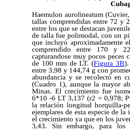
Cubag
Haemulon aurolineatum (Cuvier,
tallas comprendidas entre 72 
entre los que se destacan juvenil
de talla fue polimodal, con un 
que incluyó aproximadamente el
comprendido entre 170 y 2
capturandose muy pocos peces c
de 100 mm de LT. (
Figura 3B
)
entre 3,98 y 144,74 g con promed
abundancia y se recolectó en cu
(Cuadro 1), aunque la mayor a
Minas. El crecimiento fue isomé
6*10 -6 LT 3,137 (r2 = 0,978; P
la relación longitud horquilla-p
ejemplares de esta especie de la
el crecimiento ya que en los juv
3,43. Sin embargo, para los 