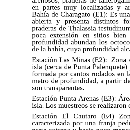
arenosos, praderas de fanerógama
en partes muy localizadas y a
Bahía de Charagato (E1): Es una 
abierta y presenta distintos 
praderas de Thalassia testudinum
poca extensión en sitios bien
profundidad abundan los octocor
de la bahía, cuya profundidad al
Estación Las Minas (E2): Zona si
isla (cerca de Punta Palenquete)
formada por cantos rodados en l
metro de profundidad, a partir d
son transparentes.
Estación Punta Arenas (E3): Área
isla. Los muestreos se realizaron
Estación El Cautaro (E4) Zon
caracterizada por una franja pe
parte externa y hasta poco menos