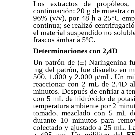
Los extractos de propóleos,
continuación: 20 g de muestra cr
96% (v/v), por 48 h a 25°C emp
continua; se realizó centrifugac
el material suspendido no soluble
frascos ámbar a 5ºC.
Determinaciones con 2,4D
Un patrón de (±)-Naringenina fu
mg del patrón, fue disuelto en m
500, 1.000 y 2.000 μ/mL. Un mili
reaccionar con 2 mL de 2,4D 
minutos. Después de enfriar a te
con 5 mL de hidróxido de potas
temperatura ambiente por 2 minut
tomado, mezclado con 5 mL de
durante 10 minutos para remov
colectado y ajustado a 25 mL. La
a 495 nm. Un mililitro del EE