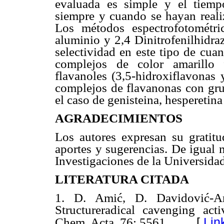
evaluada es simple y el tiemp
siempre y cuando se hayan realiz
Los métodos espectrofotométri
aluminio y 2,4 Dinitrofenilhidra
selectividad en este tipo de cua
complejos de color amarillo 
flavanoles (3,5-hidroxiflavonas 
complejos de flavanonas con gru
el caso de genisteina, hesperetina
AGRADECIMIENTOS
Los autores expresan su gratitu
aportes y sugerencias. De igual
Investigaciones de la Universida
LITERATURA CITADA
1. D. Amić, D. Davidović-Am
Structureradical cavenging acti
[
Lin
Chem. Acta, 76: 5561.