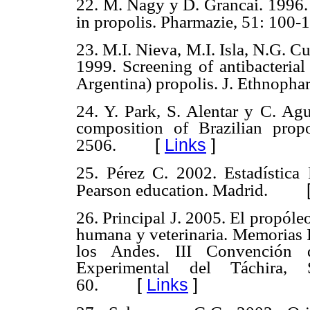
22. M. Nagy y D. Grancai. 1996. 
in propolis. Pharmazie, 51: 100-
23. M.I. Nieva, M.I. Isla, N.G. 
1999. Screening of antibacterial
Argentina) propolis. J. Ethnophar
24. Y. Park, S. Alentar y C. Agu
composition of Brazilian prop
[
Links
]
2506.
25. Pérez C. 2002. Estadística P
Pearson education. Madrid.
26. Principal J. 2005. El propóle
humana y veterinaria. Memorias I
los Andes. III Convención d
Experimental del Táchira, 
[
Links
]
60.