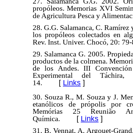
27. Salamanca G.G. 2002. Orig
propóleos. Memorias XVI Semina
de Agricultura Pesca y Alimentac
28. G.G. Salamanca, C. Ramírez 
los propóleos colectados en al
Rev. Inst. Univer. Chocó, 20: 79-
29. Salamanca G. 2005. Propiedad
productos de la colmena. Memoria
de los Andes. III Convención
Experimental del Táchira,
[
Links
]
14.
30. Souza R., M. Souza y J. Men
etanólicos de própolis por cro
Memórias 25 Reunião Anu
[
Links
]
Química.
31. B. Vennat, A. Argouet-Grand,