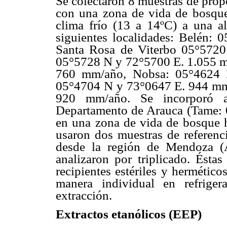
Se colectaron 8 muestras de pro
con una zona de vida de bosqu
clima frío (13 a 14ºC) a una a
siguientes localidades: Belén: 0
Santa Rosa de Viterbo 05°5720
05°5728 N y 72°5700 E. 1.055 
760 mm/año, Nobsa: 05°4624
05°4704 N y 73°0647 E. 944 m
920 mm/año. Se incorporó a
Departamento de Arauca (Tame: 0
en una zona de vida de bosque 
usaron dos muestras de referenci
desde la región de Mendoza (A
analizaron por triplicado. Ésta
recipientes estériles y hermétic
manera individual en refrige
extracción.
Extractos etanólicos (EEP)