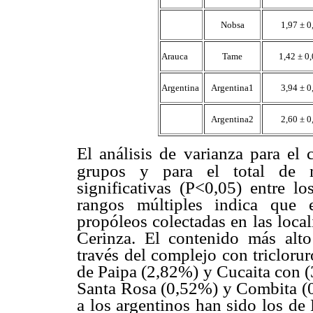
Nobsa
1,97 ± 0
Arauca
Tame
1,42 ± 0
Argentina
Argentina1
3,94 ± 0
Argentina2
2,60 ± 0
El análisis de varianza para el 
grupos y para el total de m
significativas (P<0,05) entre l
rangos múltiples indica que e
propóleos colectadas en las loca
Cerinza. El contenido más alt
través del complejo con tricloru
de Paipa (2,82%) y Cucaita con (
Santa Rosa (0,52%) y Combita (0
a los argentinos han sido los de