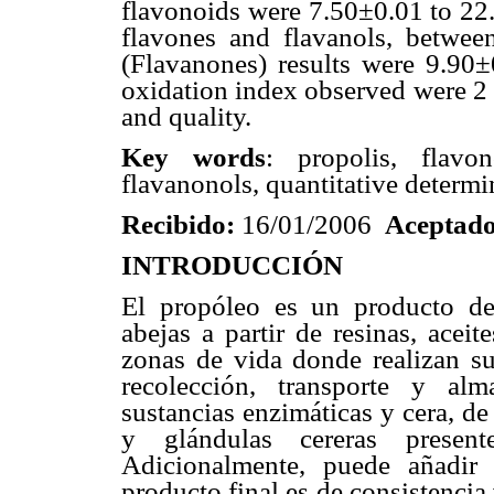
flavonoids were 7.50±0.01 to 22.
flavones and flavanols, betwe
(Flavanones) results were 9.90
oxidation index observed were 2 
and quality.
Key words
: propolis, flavon
flavanonols, quantitative determ
Recibido:
16/01/2006
Aceptado
INTRODUCCIÓN
El propóleo es un producto de
abejas a partir de resinas, acei
zonas de vida donde realizan su
recolección, transporte y al
sustancias enzimáticas y cera, de
y glándulas cereras presen
Adicionalmente, puede añadir
producto final es de consistencia