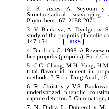
2. K. Asres, A. Seyoum y K
Structureradical scavenging 
Phytochem., 67: 2058-2070.
3. V. Bankova, A. Dyulgerov,
study of the propolis phenolic co
[
Links
]
147-151.
4. Burdock G. 1998. A Review of 
bee propolis (propolis). Food Che
5. C.C. Chang, M.H. Yang, H.M.
total flavonoid content in pro
methods. J. Food Drug Anal., 10
6. R. Christov y V.S. Bankova.
underivatized phenolic constit
capture detector. J. Chromatogr.,
7. N. Didry, L. Dubreuil y M. 