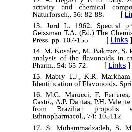
activity and chemical compo
[
Li
Naturforsch., 56: 82-88.
13. Jurd L. 1962. Spectral p
Geissman T.A. (Ed.) The Chemi
[
Links
Press. pp. 107-155.
14. M. Kosalec, M. Bakmaz, S. P
analysis of the flavonoids in r
[
Links
]
Pharm., 54: 65-72.
15. Mabry T.J., K.R. Markham
Identification of Flavonoids. Spr
16. M.C. Marucci, F. Ferreres,
Castro, A.P. Dantas, P.H. Valent
from Brazilian propolis wi
Ethnopharmacol., 74: 105112.
17. S. Mohammadzadeh, S. M