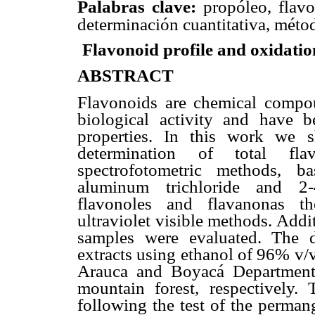
propóleo, flavo
Palabras clave:
determinación cuantitativa, méto
Flavonoid profile and oxidati
ABSTRACT
Flavonoids are chemical compou
biological activity and have b
properties. In this work we 
determination of total fl
spectrofotometric methods, ba
aluminum trichloride and 2-4
flavonoles and flavanonas t
ultraviolet visible methods. Add
samples were evaluated. The 
extracts using ethanol of 96% v/
Arauca and Boyacá Departments
mountain forest, respectively.
following the test of the perman