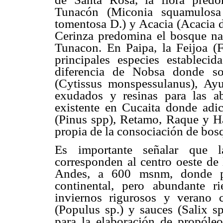
Tunacón (Miconia squamulosa 
tomentosa D.) y Acacia (Acacia d
Cerinza predomina el bosque nat
Tunacon. En Paipa, la Feijoa (F
principales especies estableci
diferencia de Nobsa donde so
(Cytissus monspessulanus), Ayu
exudados y resinas para las a
existente en Cucaita donde adi
(Pinus spp), Retamo, Raque y H
propia de la consociación de bos
Es importante señalar que l
corresponden al centro oeste de l
Andes, a 600 msnm, donde pr
continental, pero abundante rie
inviernos rigurosos y verano 
(Populus sp.) y sauces (Salix s
para la elaboración de propóleo