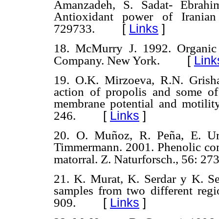
Amanzadeh, S. Sadat- Ebrahi
Antioxidant power of Iranian
[
Links
]
729733.
18. McMurry J. 1992. Organic
[
Link
Company. New York.
19. O.K. Mirzoeva, R.N. Grisha
action of propolis and some of
membrane potential and motility
[
Links
]
246.
20. O. Muñoz, R. Peña, E. Ur
Timmermann. 2001. Phenolic com
matorral. Z. Naturforsch., 56: 27
21. K. Murat, K. Serdar y K. S
samples from two different regi
[
Links
]
909.