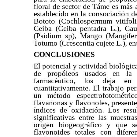
floral de sector de Táme es más 
establecido en la consociación d
Bototo (Cochlospermum vitifoli
Ceiba (Ceiba pentadra L.), Ca
(Psidium sp), Mango (Mangifer
Totumo (Crescentia cujete L.), ent
CONCLUSIONES
El potencial y actividad biológic
de propóleos usados en la p
farmacéutico, los deja en 
cuantitativamente. El trabajo pe
un método espectrofotométric
flavanonas y flavonoles, present
índices de oxidación. Los resu
significativas entre las muestr
origen biogeográfico y que s
flavonoides totales con difer