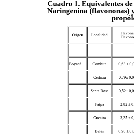
Cuadro 1. Equivalentes de 
Naringenina (flavononas) y
propól
Flavona
Origen
Localidad
Flavono
Boyacá
Combita
0,63 ± 0,
Cerinza
0,79± 0,
Santa Rosa
0,52± 0,
Paipa
2,82 ± 0
Cucaita
3,25 ± 0
Belén
0,90 ± 0,