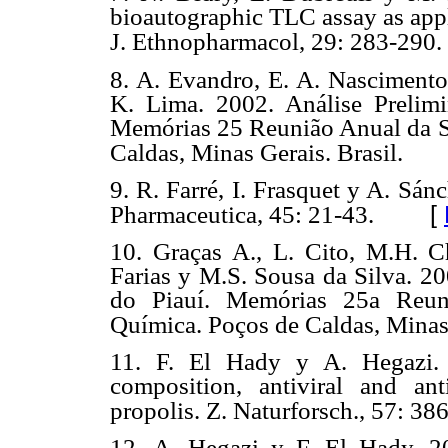
bioautographic TLC assay as appl
J. Ethnopharmacol, 29: 283-290.
8. A. Evandro, E. A. Nascimento
K. Lima. 2002. Análise Prelim
Memórias 25 Reunião Anual da So
Caldas, Minas Gerais. Brasil.
9. R. Farré, I. Frasquet y A. Sá
[
Pharmaceutica, 45: 21-43.
10. Graças A., L. Cito, M.H. C
Farias y M.S. Sousa da Silva. 20
do Piauí. Memórias 25a Reuni
Química. Poços de Caldas, Minas 
11. F. El Hady y A. Hegazi. 
composition, antiviral and anti
propolis. Z. Naturforsch., 57: 38
12. A. Hegazi y F. El Hady. 20