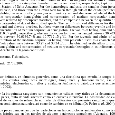
h one of this categories: breeder, juvenile and alevins; respectively, kept up in
 Station of Delta Amacuro. For the hematologic analysis, the samples from juve
al vein, and those from the alevins were taken through cuts of the caudal pedunc
globin, the recount of erythrocytes and leukocytes; and also were calculated the
um corpuscular hemoglobin and concentration of medium corpuscular hem
 were realized by descriptive statistics, and the comparison between the quantified
he categories of size of the studied specie. The test of t showed differences for t
venil and alevins- breeders, but there were not differences between juvenile and b
l concentration of medium corpuscular hemoglobin. The values of hemoglobin and he
10.37 g/dL, respectively, whereas the values for juveniles ranged between 30.70
ed between 30.6636.74% and 10.7712.15 g/dL. For the juvenile and adults of c
entration of the medium corpuscular hemoglobin presented itself as a characteristic
Their values were between 33.27 and 33.34 g/dL. The obtained results allow to visua
hemoglobin and concentration of medium corpuscular hemoglobin as indicators o
 of cachama in lagoon conditions.
ossoma, Fish culture.
tado
: 21/08/2007
er definida, en términos generales, como una disciplina que estudia la sangre d
dia las células sanguíneas morfológica, bioquímica y funcionalmente, así
medades relacionadas con ellos y cualquier fenómeno o patología que relacione 
l
., 2003).
 la bioquímica sanguínea son herramientas válidas muy útiles en la determinac
 peces, tanto de vida silvestre como en cultivos intensivos. La posibilidad de e
d de valores de referencia normales de diferentes componentes sanguíneos qu
 en condiciones naturales, así como de cambios en su hábitat (De Pedro
et al
., 2004)
de peces demuestran que las variaciones en las condiciones ambientales como tem
es fisiológicas en los niveles de algunos parámetros sanguíneos (Alvarado, 1