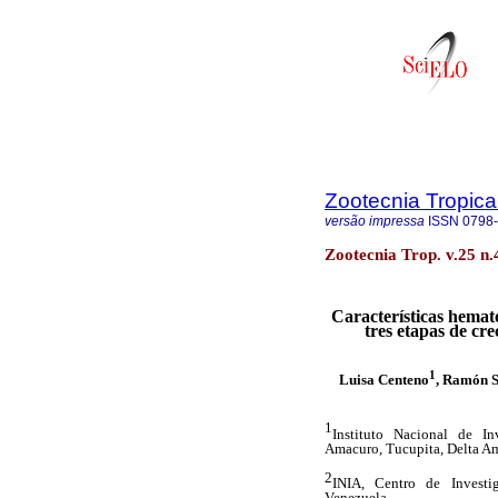
Zootecnia Tropica
versão impressa
ISSN
0798
Zootecnia Trop. v.25 n
Características hemat
tres etapas de cr
1
Luisa Centeno
, Ramón S
1
Instituto Nacional de In
Amacuro, Tucupita, Delta A
2
INIA, Centro de Investi
Venezuela.