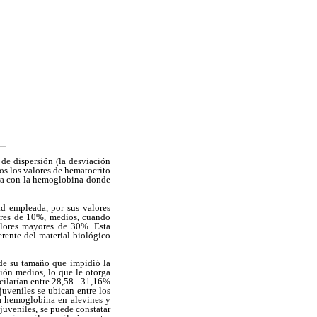
de dispersión (la desviación
os los valores de hematocrito
stra con la hemoglobina donde
ad empleada, por sus valores
nores de 10%, medios, cuando
alores mayores de 30%. Esta
erente del material biológico
 de su tamaño que impidió la
ión medios, lo que le otorga
cilarían entre 28,58 - 31,16%
juveniles se ubican entre los
la hemoglobina en alevines y
juveniles, se puede constatar