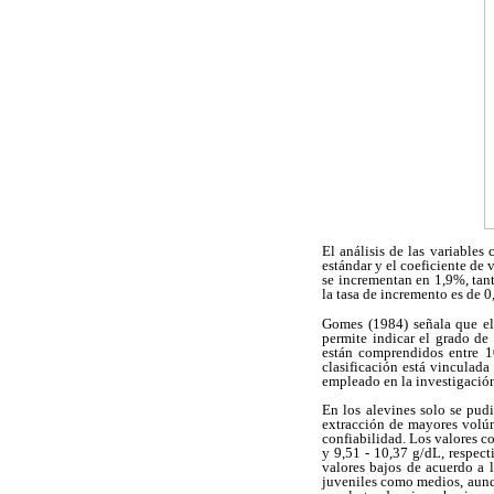
El análisis de las variables 
estándar y el coeficiente de 
se incrementan en 1,9%, tant
la tasa de incremento es de 0
Gomes (1984) señala que el 
permite indicar el grado de
están comprendidos entre 1
clasificación está vinculada
empleado en la investigació
En los alevines solo se pud
extracción de mayores volúm
confiabilidad. Los valores c
y 9,51 - 10,37 g/dL, respect
valores bajos de acuerdo a 
juveniles como medios, aunqu