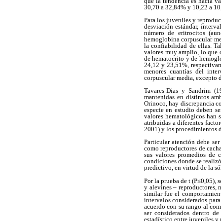
que la tendencia es hacia va
30,70 a 32,84% y 10,22 a 10,
Para los juveniles y reprodu
desviación estándar, interva
número de eritrocitos (au
hemoglobina corpuscular medi
la confiabilidad de ellas. 
valores muy amplio, lo que o
de hematocrito y de hemoglo
24,12 y 23,51%, respectivam
menores cuantías del inte
corpuscular media, excepto 
Tavares-Dias y Sandrim (
mantenidas en distintos amb
Orinoco, hay discrepancia co
especie en estudio deben se
valores hematológicos han 
atribuidas a diferentes facto
2001) y los procedimientos 
Particular atención debe se
como reproductores de cacham
sus valores promedios de c
condiciones donde se realizó 
predictivo, en virtud de la s
Por la prueba de t (P≤0,05), 
y alevines – reproductores, 
similar fue el comportamien
intervalos considerados para
acuerdo con su rango al comp
ser considerados dentro de
estadístico entre juveniles 