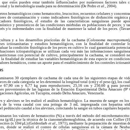
que estos pueden estar también influenciados por numerosos factores tales c
cional y la metodología usada para su determinación (De Pedro
et al
., 2004).
metros hematológicos como hematocrito, leucocitos, recuentos celulares y concent
dores de contaminación y como indicadores fisiológicos de disfunción orgánica 
adores fisiológicos, el estudio de las características sanguíneas puede apo
nóstico y pronósticos de las condiciones mórbidas en poblaciones de peces; y tam
trés y/o enfermedades con la finalidad de mantener la salud de los peces. (Tava
ultura y a los desarrollos piscícolas de la cachama (
Colossoma macropomum
)
ones ictiosanitarias y estudios hematológicos, con la finalidad de controlar 
luar la condición fisiológica de los peces en cultivo lo cual garantizaría potencial
luaciones ictiopatológicas se utilizan cada vez más las informaciones sanguíneas
utóctonas con potencial de cultivo, principalmente la cachama, se consideró ne
 la finalidad de estudiar las variables hematológicas de esta especie en condicio
alores hemáticos, como un aporte para el establecimiento de los controles ictiosanit
OS
minaron 30 ejemplares de cachama de cada una de las siguientes etapas de vida
eces de cada categoría se les determinó la longitud total (cm) y el peso (g), los cu
de 67,90 cm y 6,77 kg para reproductores; 25,16 cm y 250,60 g para juven
nes provenientes de las lagunas de la Estación Experimental Delta Amacuro (9º 0
igaciones Agrícolas, en Tucupita, estado Delta Amacuro, Venezuela.
es y alevines se les realizó el análisis hematológico. La muestra de sangre en los
ón de la vena caudal con una jeringa de 3 mL impregnada con heparina sód
del pedúnculo caudal a los alevines, colectando la sangre en tubos capilares heparin
minaron los valores de hematocrito (%) a través del método del microhematocrit
a (g/dL) por la técnica de la cianometahemoglobina, de acuerdo con Collier (19
ucocitos (x 104/μL) (Goldenfarb
et al
., 1971), mediante la preparación de muestras d
ces, donde se realizó el conteo de células sanguíneas en la cámara de Neuba