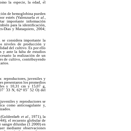
omo la especie, la edad, el
ración de hemoglobina pueden
por estrés (Valenzuela
et al
.,
rtar importante información
bién para la identificación,
res-Dias y Mataquiero, 2004;
, se considera importante la
los niveles de producción y
idad del cultivo. Es por ello
 y ante la falta de estudios
cesario la realización de un
nes de cultivo, contribuyendo
arios.
: reproductores, juveniles y
ales presentaron los promedios
iles y 10,31 cm y 15,07 g,
7´ 33 N, 62º 05´ 52 O) del
 juveniles y reproductores se
ica como anticoagulante y,
izados.
o (Goldenfarb
et al
., 1971), la
44); el recuento globular de
e sangre diluidas (1:2000) en
uer mediante observaciones