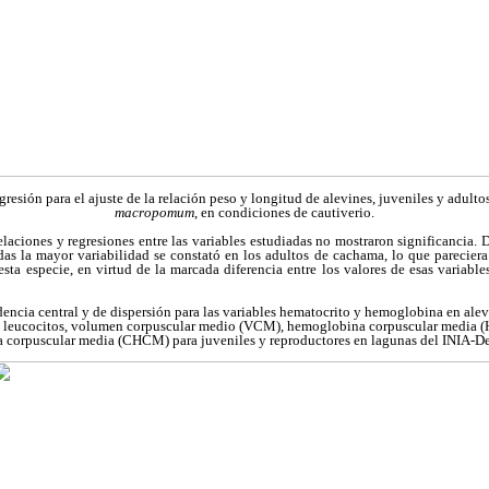
gresión para el ajuste de la relación peso y longitud de alevines, juveniles y adul
macropomum
, en condiciones de cautiverio.
elaciones y regresiones entre las variables estudiadas no mostraron significancia. 
cadas la mayor variabilidad se constató en los adultos de cachama, lo que pareciera
esta especie, en virtud de la marcada diferencia entre los valores de esas variables
encia central y de dispersión para las variables hematocrito y hemoglobina en alev
s, leucocitos, volumen corpuscular medio (VCM), hemoglobina corpuscular media 
corpuscular media (CHCM) para juveniles y reproductores en lagunas del INIA-D