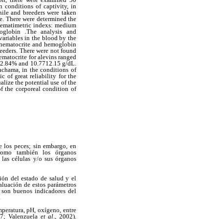
 conditions of captivity, in
nile and breeders were taken
le. There were determined the
 hematimetric indexs: medium
oglobin .The analysis and
 variables in the blood by the
he hematocrite and hemoglobin
reeders. There were not found
matocrite for alevins ranged
32.84% and 10.7712.15 g/dL.
achama, in the conditions of
 of great reliability for the
lize the potential use of the
f the corporeal condition of
e los peces; sin embargo, en
 como también los órganos
las células y/o sus órganos
ión del estado de salud y el
valuación de estos parámetros
e son buenos indicadores del
.
peratura, pH, oxígeno, entre
997; Valenzuela
et al
., 2002).