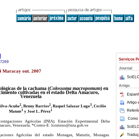
l
Serviços P
-7269
Journal
.4 Maracay out. 2007
SciELO
Artigo
ológicas de la cachama (
Colossoma macropomum
) en
ecimiento cultivadas en el estado Delta Amacuro,
Espanh
Venezuela
Artigo
2
2
3
ilva-Acuña
, Renny Barrios
, Raquel Salazar Lugo
, Cecilio
1
1
Referên
Matute
y José L. Pérez
Como c
vestigaciones Agrícolas (INIA). Estación Experimental Delta
macuro, Venezuela. *Correo-E: lcenteno@inia.gob.ve
SciELO
Traduç
gaciones Agrícolas del estado Monagas, Maturín, Monagas.