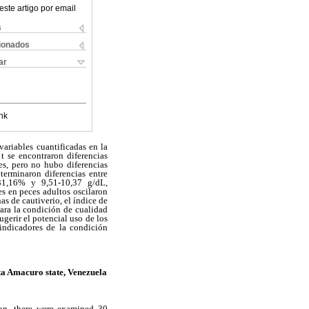
este artigo por email
s
cionados
ar
nk
 variables cuantificadas en la
t se encontraron diferencias
es, pero no hubo diferencias
terminaron diferencias entre
-31,16% y 9,51-10,37 g/dL,
s en peces adultos oscilaron
s de cautiverio, el índice de
ara la condición de cualidad
gerir el potencial uso de los
indicadores de la condición
lta Amacuro state, Venezuela
ion, there were examined 30