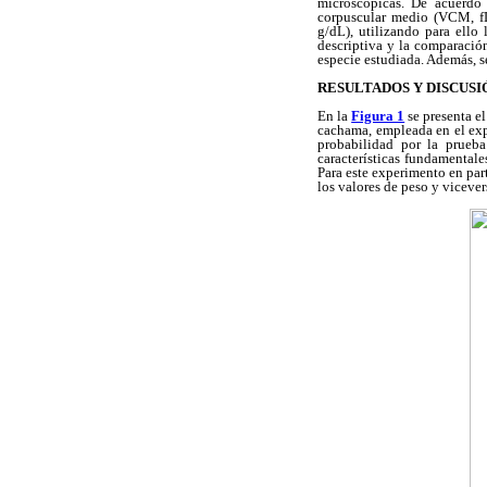
microscópicas. De acuerdo 
corpuscular medio (VCM, f
g/dL), utilizando para ello 
descriptiva y la comparación
especie estudiada. Además, se
RESULTADOS Y DISCUSI
En la
Figura 1
se presenta el
cachama, empleada en el expe
probabilidad por la prueba
características fundamentales
Para este experimento en part
los valores de peso y viceve