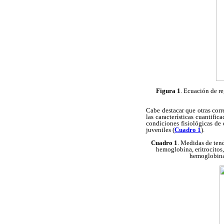
Figura 1
. Ecuación de re
Cabe destacar que otras corr
las características cuantifi
condiciones fisiológicas de 
juveniles (
Cuadro 1
).
Cuadro 1
. Medidas de tend
hemoglobina, eritrocito
hemoglobina 