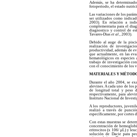
Además, se ha determinado 
fotoperiodo, el estado nutri
Las variaciones de los pará
ser utilizados como indica
2003). En relación a indic
complementaria para el diag
diagnostico y control de es
Tavares-Dias
et al
., 2003).
Debido al auge de la piscic
realización de investigaci
productividad, además de eva
que actualmente, en las eva
hematológicos en especies a
trabajo de investigación con
con el conocimiento de los v
MATERIALES Y MÉTOD
Durante el año 2004, se exa
alevines. A cada uno de los p
de longitud total y peso 
respectivamente, para alevi
Instituto Nacional de Invest
A los reproductores, juvenil
realizó a través de punci
específicamente, por cortes 
Con estas muestras se deter
concentración de hemoglobin
eritrocitos (x 106/ μL) y le
solución de Dacie para pe