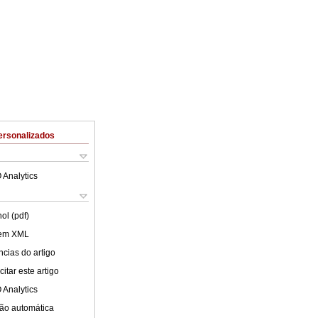
ersonalizados
 Analytics
ol (pdf)
 em XML
cias do artigo
itar este artigo
 Analytics
ão automática