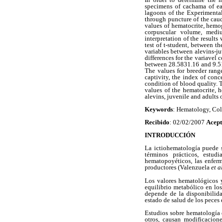
specimens of cachama of eac
lagoons of the Experimental
through puncture of the caud
values of hematocrite, hemo
corpuscular volume, medi
interpretation of the results
test of t-student, between t
variables between alevins-ju
differences for the variave
between 28.5831.16 and 9.51
The values for breeder rang
captivity, the index of conc
condition of blood quality. 
values of the hematocrite, 
alevins, juvenile and adults
Keywords
: Hematology, Col
Recibido
: 02/02/2007
Acep
INTRODUCCIÓN
La ictiohematología puede s
términos prácticos, estu
hematopoyéticos, las enfer
productores (Valenzuela
et a
Los valores hematológicos y
equilibrio metabólico en los
depende de la disponibilida
estado de salud de los peces
Estudios sobre hematología 
otros, causan modificacion