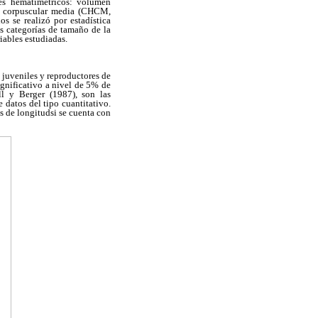
ces hematimétricos: volumen
a corpuscular media (CHCM,
os se realizó por estadística
as categorías de tamaño de la
riables estudiadas.
, juveniles y reproductores de
ignificativo a nivel de 5% de
ll y Berger (1987), son las
e datos del tipo cuantitativo.
es de longitudsi se cuenta con