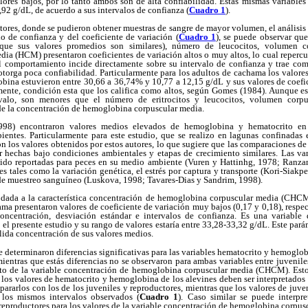
lores bajos, por lo tanto ambos son de alta confiabilidad. Estas mismas variables 
92 g/dL, de acuerdo a sus intervalos de confianza (
Cuadro 1
).
ctores, donde se pudieron obtener muestras de sangre de mayor volumen, el análisis
lo de confianza y del coeficiente de variación (
Cuadro 1
), se puede observar que
nque sus valores promedios son similares), número de leucocitos, volumen
a (HCM) presentaron coeficientes de variación altos o muy altos, lo cual repercu
Tal comportamiento incide directamente sobre su intervalo de confianza y trae c
torga poca confiabilidad. Particularmente para los adultos de cachama los valores
bina estuvieron entre 30,66 a 36,74% y 10,77 a 12,15 g/dL y sus valores de coefic
ente, condición esta que los califica como altos, según Gomes (1984). Aunque est
rvalo, son menores que el número de eritrocitos y leucocitos, volumen corp
de la concentración de hemoglobina corpuscular media.
1998) encontraron valores medios elevados de hemoglobina y hematocrito 
ientes. Particularmente para este estudio, que se realizo en lagunas confinadas 
n los valores obtenidos por estos autores, lo que sugiere que las comparaciones de
r hechas bajo condiciones ambientales y etapas de crecimiento similares. Las vari
sido reportadas para peces en su medio ambiente (Vuren y Hattinhg, 1978; Ranza
res tales como la variación genética, el estrés por captura y transporte (Kori-Siak
de muestreo sanguíneo (Luskova, 1998; Tavares-Dias y Sandrim, 1998).
r dada a la característica concentración de hemoglobina corpuscular media (CHCM
a presentaron valores de coeficiente de variación muy bajos (0,17 y 0,18), respect
oncentración, desviación estándar e intervalos de confianza. Es una variable d
el presente estudio y su rango de valores estaría entre 33,28-33,32 g/dL. Este parám
ólida concentración de sus valores medios.
se determinaron diferencias significativas para las variables hematocrito y hemoglob
mientras que estás diferencias no se observaron para ambas variables entre juvenil
to de la variable concentración de hemoglobina corpuscular media (CHCM). Esto
 los valores de hematocrito y hemoglobina de los alevines deben ser interpretado
ararlos con los de los juveniles y reproductores, mientras que los valores de juve
 los mismos intervalos observados (
Cuadro 1
). Caso similar se puede interpr
y reproductores para los valores de la variable concentración de hemoglobina corpus