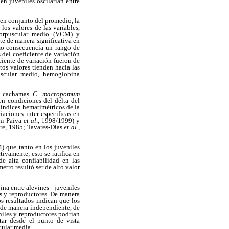
en juveniles oscilarían entre
 en conjunto del promedio, la
 los valores de las variables,
 corpuscular medio (VCM) y
te de manera significativa en
omo consecuencia un rango de
 del coeficiente de variación
iente de variación fueron de
os valores tienden hacia las
uscular medio, hemoglobina
en cachamas
C. macropomum
en condiciones del delta del
 índices hematimétricos de la
aciones inter-especificas en
ni-Paiva
et al
., 1998/1999) y
pere, 1985; Tavares-Dias
et al
.,
) que tanto en los juveniles
ivamente; esto se ratifica en
e alta confiabilidad en las
etro resultó ser de alto valor
ina entre alevines - juveniles
es y reproductores. De manera
s resultados indican que los
s de manera independiente, de
niles y reproductores podrían
etar desde el punto de vista
cular media.