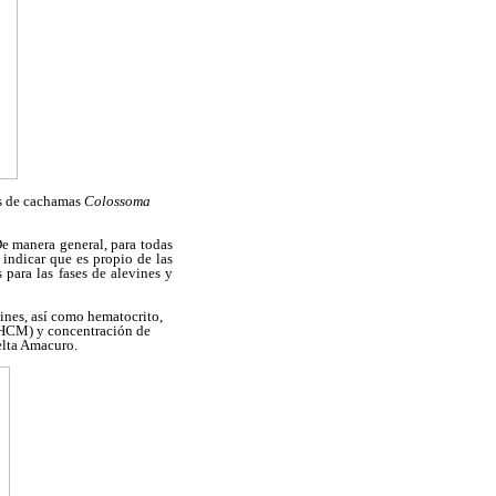
tos de cachamas
Colossoma
De manera general, para todas
 indicar que es propio de las
 para las fases de alevines y
ines, así como hematocrito,
(HCM) y concentración de
elta Amacuro.