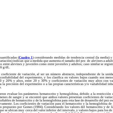
cuantificadas (
Cuadro 1
) considerando medidas de tendencia central (la media) y 
variación) indican que a medida que aumenta el tamaño del pez  de alevines a adult
o entre alevines y juveniles como entre juveniles y adultos; caso similar se regi
,6 g/dL.
coeficiente de variación, al ser un número abstracto, independiente de la unid
 confiabilidad del experimento, y los clasifica en valores bajos cuando son me
0 y 20% y altos, entre 20 y 30% y coeficientes de variación muy altos con v
 a la precisión del experimento o a las propias características y/o variabilidad inh
n.
ieron evaluar los parámetros hematocrito y hemoglobina, debido a la restricción
enes de sangre y se encontró que ambos valores presentan coeficientes de variac
onfiables de hematocrito y de la hemoglobina para esta fase de desarrollo del pez os
ivamente. Los coeficientes de variación para el hematocrito y la hemoglobina de 
lo propuesto por Gomes (1984). Considerando los valores del hematocrito y de 
e se ubican muy cerca del valor inferior del intervalo, y valores bajos para los de 