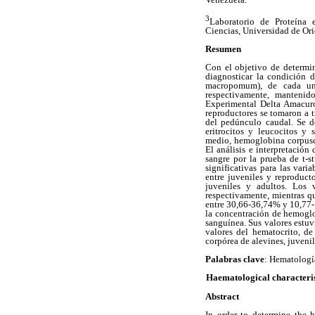
3
Laboratorio de Proteína 
Ciencias, Universidad de Or
Resumen
Con el objetivo de determin
diagnosticar la condición 
macropomum), de cada una 
respectivamente, mantenid
Experimental Delta Amacuro.
reproductores se tomaron a t
del pedúnculo caudal. Se d
eritrocitos y leucocitos y
medio, hemoglobina corpusc
El análisis e interpretación 
sangre por la prueba de t-s
significativas para las var
entre juveniles y reproduct
juveniles y adultos. Los 
respectivamente, mientras q
entre 30,66-36,74% y 10,77- 
la concentración de hemoglo
sanguínea. Sus valores estuv
valores del hematocrito, d
corpórea de alevines, juveni
Palabras clave
: Hematología
Haematological characteri
Abstract
In order to determine the 