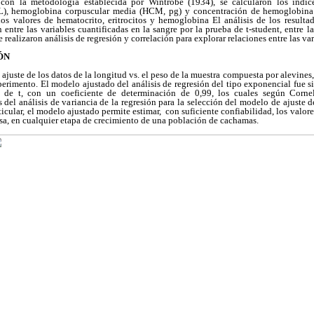
con la metodología establecida por Wintrobe (1934), se calcularon los índi
L), hemoglobina corpuscular media (HCM, pg) y concentración de hemoglobin
los valores de hematocrito, eritrocitos y hemoglobina El análisis de los resultad
 entre las variables cuantificadas en la sangre por la prueba de t-student, entre l
 realizaron análisis de regresión y correlación para explorar relaciones entre las va
ÓN
 ajuste de los datos de la longitud vs. el peso de la muestra compuesta por alevines
rimento. El modelo ajustado del análisis de regresión del tipo exponencial fue s
 de t, con un coeficiente de determinación de 0,99, los cuales según Corne
 del análisis de variancia de la regresión para la selección del modelo de ajuste d
icular, el modelo ajustado permite estimar, con suficiente confiabilidad, los valor
rsa, en cualquier etapa de crecimiento de una población de cachamas.