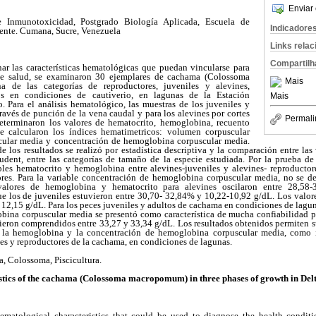
Enviar 
e Inmunotoxicidad, Postgrado Biología Aplicada, Escuela de
Indicadore
iente. Cumana, Sucre, Venezuela
Links rela
Compartilh
ar las características hematológicas que puedan vincularse para
de salud, se examinaron 30 ejemplares de cachama (Colossoma
Mais
de las categorías de reproductores, juveniles y alevines,
os en condiciones de cautiverio, en lagunas de la Estación
Mais
 Para el análisis hematológico, las muestras de los juveniles y
ravés de punción de la vena caudal y para los alevines por cortes
Permali
eterminaron los valores de hematocrito, hemoglobina, recuento
 se calcularon los índices hematimetricos: volumen corpuscular
ular media y concentración de hemoglobina corpuscular media.
de los resultados se realizó por estadística descriptiva y la comparación entre las
tudent, entre las categorías de tamaño de la especie estudiada. Por la prueba de 
iables hematocrito y hemoglobina entre alevines-juveniles y alevines- reproductor
ores. Para la variable concentración de hemoglobina corpuscular media, no se de
valores de hemoglobina y hematocrito para alevines oscilaron entre 28,58
ue los de juveniles estuvieron entre 30,70- 32,84% y 10,22-10,92 g/dL. Los valore
12,15 g/dL. Para los peces juveniles y adultos de cachama en condiciones de laguna
bina corpuscular media se presentó como característica de mucha confiabilidad p
ieron comprendidos entre 33,27 y 33,34 g/dL. Los resultados obtenidos permiten su
e la hemoglobina y la concentración de hemoglobina corpuscular media, como 
les y reproductores de la cachama, en condiciones de lagunas.
, Colossoma, Piscicultura.
stics of the cachama (Colossoma macropomum)
in three phases of growth in De
hematological characteristics that could be used to diagnose the health condit