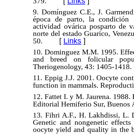
[
Links
]
379.
9. Domínguez C.E., J. Garmendi
época de parto, la condición 
actividad ovárica posparto de v
norte del estado Guarico, Venezu
[
Links
]
50.
10. Dominguez M.M. 1995. Effect
and breed on folicular popu
Theriogenology, 43: 1405-1418.
11. Eppig J.J. 2001. Oocyte cont
function in mammals. Reproducti
12. Fattet I. y M. Jaurena. 1988.
Editorial Hemiferio Sur, Buenos 
13. Fihri A.F., H. Lakhdissi, L.
Genetic and nongenetic effects
oocyte yield and quality in the 