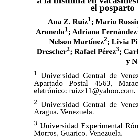
a la insulina en vacasmes
el posparto
1
Ana Z. Ruiz
; Mario Rossi
1
Araneda
; Adriana Fernández
2
Nelson Martínez
; Livia P
2
3
Drescher
; Rafael Pérez
;
Car
y N
1
Universidad Central de Venezu
Apartado Postal 4563, Marac
eletrónico: ruizz11@yahoo.com.
2
Universidad Central de Venez
Aragua. Venezuela.
3
Universidad Experimental Róm
Morros, Guarico. Venezuela.