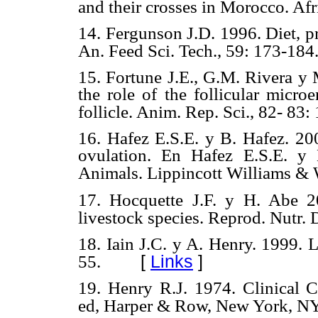
and their crosses in Morocco. Afri
14. Fergunson J.D. 1996. Diet, p
An. Feed Sci. Tech., 59: 173-184
15. Fortune J.E., G.M. Rivera y 
the role of the follicular micro
follicle. Anim. Rep. Sci., 82- 83:
16. Hafez E.S.E. y B. Hafez. 200
ovulation. En Hafez E.S.E. y
Animals. Lippincott Williams & W
17. Hocquette J.F. y H. Abe 200
livestock species. Reprod. Nutr. 
18. Iain J.C. y A. Henry. 1999. 
[
Links
]
55.
19. Henry R.J. 1974. Clinical C
ed, Harper & Row, New York, NY