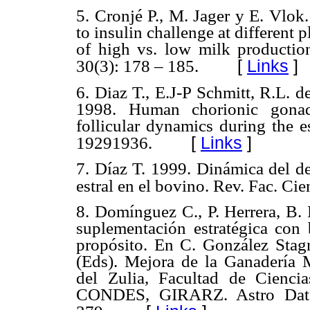
5. Cronjé P., M. Jager y E. Vlok
to insulin challenge at different p
of high vs. low milk production
[
Links
]
30(3): 178 – 185.
6. Diaz T., E.J-P Schmitt, R.L. 
1998. Human chorionic gonado
follicular dynamics during the es
[
Links
]
19291936.
7. Díaz T. 1999. Dinámica del des
estral en el bovino. Rev. Fac. Cie
8. Domínguez C., P. Herrera, B. 
suplementación estratégica con 
propósito. En C. González Stag
(Eds). Mejora de la Ganadería 
del Zulia, Facultad de Ciencia
CONDES, GIRARZ. Astro Data 