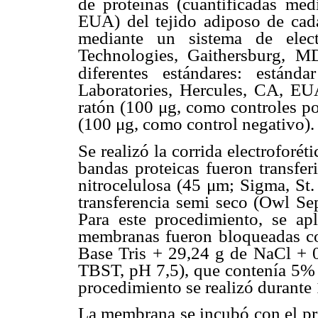
de proteínas (cuantificadas me
EUA) del tejido adiposo de cada
mediante un sistema de elect
Technologies, Gaithersburg, 
diferentes estándares: estándar
Laboratories, Hercules, CA, EUA
ratón (100 μg, como controles po
(100 μg, como control negativo).
Se realizó la corrida electroforét
bandas proteicas fueron transfe
nitrocelulosa (45 μm; Sigma, St
transferencia semi seco (Owl S
Para este procedimiento, se a
membranas fueron bloqueadas co
Base Tris + 29,24 g de NaCl + 
TBST, pH 7,5), que contenía 5% 
procedimiento se realizó durante 
La membrana se incubó con el pr