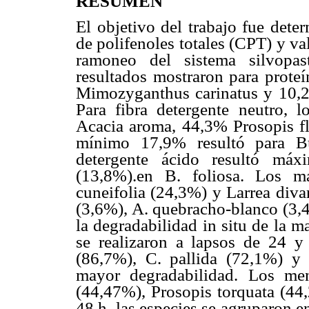
RESUMEN
El objetivo del trabajo fue dete
de polifenoles totales (CPT) y val
ramoneo del sistema silvopas
resultados mostraron para prote
Mimozyganthus carinatus y 10,
Para fibra detergente neutro, 
Acacia aroma, 44,3% Prosopis f
mínimo 17,9% resultó para Bul
detergente ácido resultó m
(13,8%).en B. foliosa. Los m
cuneifolia (24,3%) y Larrea diva
(3,6%), A. quebracho-blanco (3,4
la degradabilidad in situ de la 
se realizaron a lapsos de 24 
(86,7%), C. pallida (72,1%) y 
mayor degradabilidad. Los men
(44,47%), Prosopis torquata (4
48 h, las especies se agruparon 