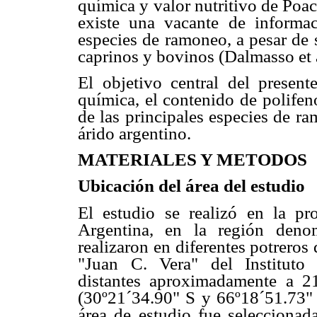
química y valor nutritivo de Poac
existe una vacante de informac
especies de ramoneo, a pesar de 
caprinos y bovinos (Dalmasso et a
El objetivo central del present
química, el contenido de polifenol
de las principales especies de r
árido argentino.
MATERIALES Y METODOS
Ubicación del área del estudio
El estudio se realizó en la pr
Argentina, en la región deno
realizaron en diferentes potrero
"Juan C. Vera" del Instituto
distantes aproximadamente a 2
(30º21´34.90" S y 66º18´51.73"
área de estudio fue seleccionad