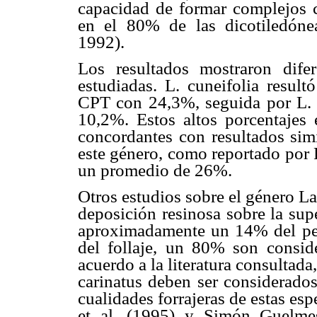
capacidad de formar complejos c
en el 80% de las dicotiledóne
1992).
Los resultados mostraron difere
estudiadas. L. cuneifolia result
CPT con 24,3%, seguida por L. 
10,2%. Estos altos porcentajes 
concordantes con resultados simi
este género, como reportado por 
un promedio de 26%.
Otros estudios sobre el género L
deposición resinosa sobre la supe
aproximadamente un 14% del pes
del follaje, un 80% son consid
acuerdo a la literatura consultada
carinatus deben ser considerado
cualidades forrajeras de estas es
et al. (1995) y Simón Guelmes