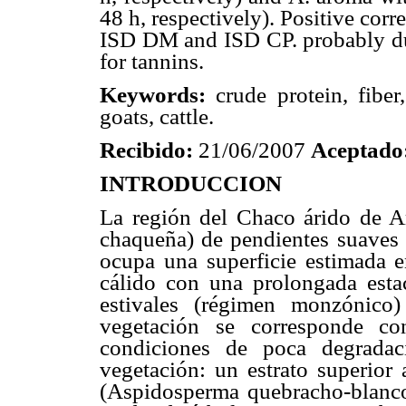
48 h, respectively). Positive co
ISD DM and ISD CP. probably due
for tannins.
Keywords:
crude protein, fiber,
goats, cattle.
Recibido:
21/06/2007
Aceptado
INTRODUCCION
La región del Chaco árido de Ar
chaqueña) de pendientes suaves q
ocupa una superficie estimada e
cálido con una prolongada esta
estivales (régimen monzónic
vegetación se corresponde co
condiciones de poca degradac
vegetación: un estrato superio
(Aspidosperma quebracho-blanco)