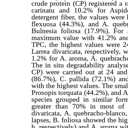
crude protein (CP) registered 
carinatu and 10.2% for Aspid
detergent fiber, the values were
flexuosa (44.3%), and A. que
Bulnesia foliosa (17.9%). For 
maximum value with 41.2% and 
TPC, the highest values were 2
Larrea divaricata, respectively, 
1.2% for A. aroma, A. quebracho-
The in situ degradability analy
CP) were carried out at 24 an
(86.7%), C. pallida (72.1%) and
with the highest values. The smal
Prosopis torquata (44.2%), and A
species grouped in similar fo
greater than 70% in most of t
divaricata, A. quebracho-blanco,
lapses, B. foliosa showed the hi
h, respectively) and A. aroma wi