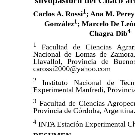
silvopastoril del Chaco á
1
Carlos A. Rossi
;
Ana M. Perey
1
González
; Marcelo De Leó
4
Chagra Dib
1
Facultad de Ciencias Agrari
Nacional de Lomas de Zamora, 
Llavallol, Provincia de Bueno
carossi2000@yahoo.com
2
Instituto Nacional de Tecno
Experimental Manfredi, Provinci
3
Facultad de Ciencias Agropecu
Provincia de Córdoba, Argentina
4
INTA Estación Experimental Cha