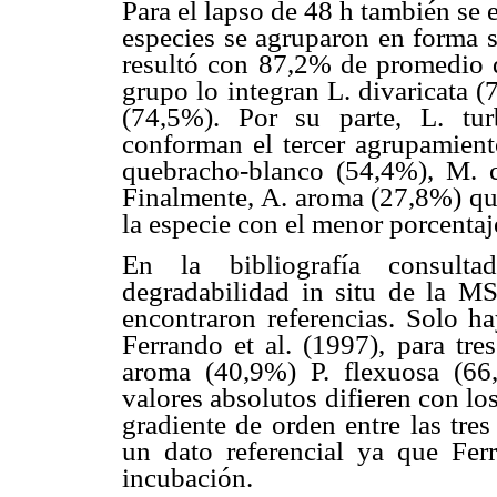
Para el lapso de 48 h también se e
especies se agruparon en forma s
resultó con 87,2% de promedio 
grupo lo integran L. divaricata (
(74,5%). Por su parte, L. tu
conforman el tercer agrupamient
quebracho-blanco (54,4%), M. c
Finalmente, A. aroma (27,8%) que
la especie con el menor porcentaj
En la bibliografía consulta
degradabilidad in situ de la MS
encontraron referencias. Solo ha
Ferrando et al. (1997), para tre
aroma (40,9%) P. flexuosa (66
valores absolutos difieren con lo
gradiente de orden entre las tre
un dato referencial ya que Fer
incubación.