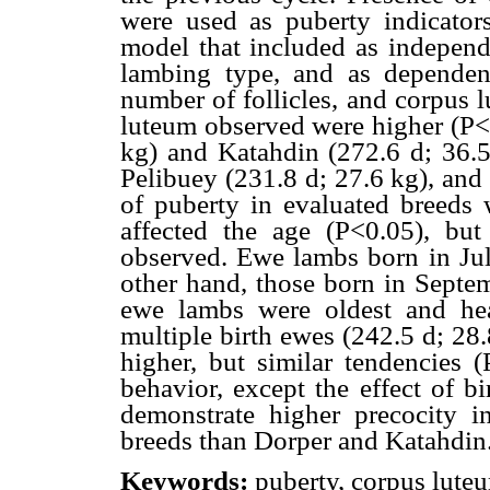
were used as puberty indicator
model that included as independ
lambing type, and as dependent
number of follicles, and corpus 
luteum observed were higher (P<
kg) and Katahdin (272.6 d; 36.5
Pelibuey (231.8 d; 27.6 kg), and
of puberty in evaluated breeds 
affected the age (P<0.05), but
observed. Ewe lambs born in Jul
other hand, those born in Septe
ewe lambs were oldest and hea
multiple birth ewes (242.5 d; 28
higher, but similar tendencies (
behavior, except the effect of b
demonstrate higher precocity i
breeds than Dorper and Katahdin
Keywords:
puberty, corpus luteu