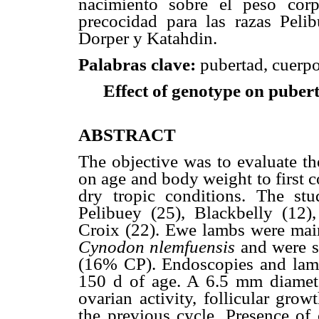
nacimiento sobre el peso corp
precocidad para las razas Peli
Dorper y Katahdin.
Palabras clave:
pubertad, cuerpo 
Effect of genotype on pubert
ABSTRACT
The objective was to evaluate th
on age and body weight to first c
dry tropic conditions. The s
Pelibuey (25), Blackbelly (12)
Croix (22). Ewe lambs were maint
Cynodon nlemfuensis
and were s
(16% CP). Endoscopies and lam
150 d of age. A 6.5 mm diamet
ovarian activity, follicular grow
the previous cycle. Presence of 