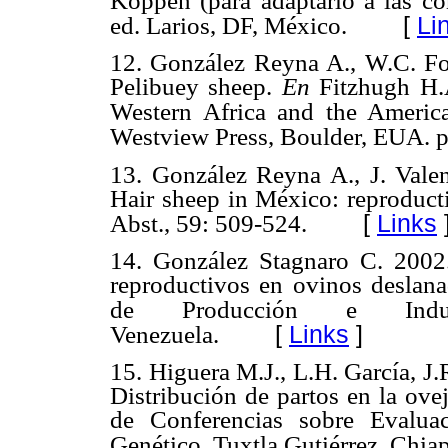
Köppen (para adaptarlo
a las c
[
Li
ed. Larios, DF, México.
12. González Reyna A., W.C. Fo
Pelibuey sheep.
En
Fitzhugh
H.
Western Africa and the Americ
Westview Press,
Boulder, EUA. p
13. González Reyna A., J. Vale
Hair sheep in México:
reproduct
[
Links
Abst., 59: 509-524.
14. González Stagnaro C. 2002.
reproductivos en ovinos
deslan
de Producción e Indust
[
Links
]
Venezuela.
15. Higuera M.J., L.H. García, J
Distribución de partos
en la ove
de Conferencias sobre Evalua
Genético.
Tuxtla Gutiérrez, Chia