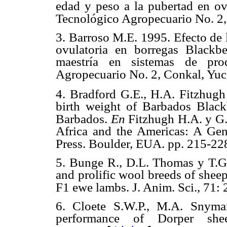
edad y peso a la
pubertad en ov
Tecnológico Agropecuario No. 2,
3. Barroso M.E. 1995. Efecto de
ovulatoria en borregas
Blackbe
maestría en sistemas de pr
Agropecuario No. 2,
Conkal, Yuc
4. Bradford G.E., H.A. Fitzhug
birth weight of Barbados
Black
Barbados.
En
Fitzhugh H.A. y G
Africa and the
Americas: A Gene
Press. Boulder, EUA. pp. 215-22
5. Bunge R., D.L. Thomas y T.G
and prolific wool breeds of shee
F1 ewe
lambs. J. Anim. Sci., 71:
6. Cloete S.W.P., M.A. Snym
performance of Dorper sh