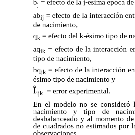
b
= efecto de la j-ésima época de
j
ab
= efecto de la interacción ent
ij
de nacimiento,
q
= efecto del k-ésimo tipo de n
k
aq
= efecto de la interacción e
ik
tipo de nacimiento,
bq
= efecto de la interacción en
jk
ésimo tipo de nacimiento y
Î
= error experimental.
ijkl
En el modelo no se consideró la
nacimiento y tipo de naci
desbalanceado y al momento de r
de cuadrados no estimados por la 
observaciones.