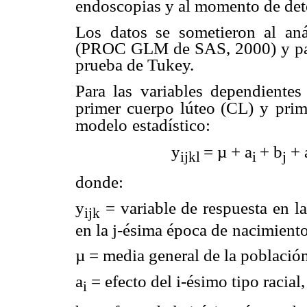
endoscopias y al momento de dete
Los datos se sometieron al aná
(PROC GLM de SAS, 2000)
y p
prueba de Tukey.
Para las variables dependiente
primer cuerpo lúteo (CL) y
prim
modelo
estadístico:
y
= µ +
a
+
b
+
ijkl
i
j
donde:
y
= variable de respuesta en la
ijk
en la j-ésima época de
nacimiento
µ = media general de la población
a
= efecto del i-ésimo tipo racial,
i