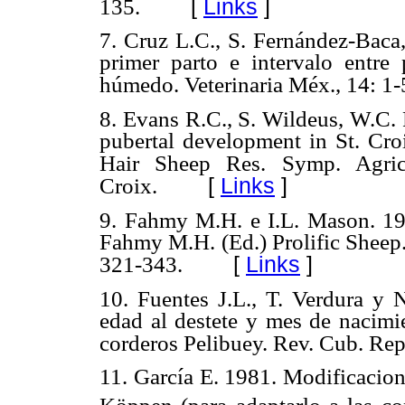
[
Links
]
135.
7. Cruz L.C., S. Fernández-Baca
primer parto e intervalo entre
húmedo. Veterinaria Méx., 14: 1-
8. Evans R.C., S. Wildeus, W.C.
pubertal development in St.
Cro
Hair Sheep Res. Symp. Agric
[
Links
]
Croix.
9. Fahmy M.H. e I.L. Mason. 1
Fahmy M.H. (Ed.) Prolific
Sheep.
[
Links
]
321-343.
10. Fuentes J.L., T. Verdura y 
edad al destete y mes de
nacimi
corderos Pelibuey. Rev. Cub. Rep
11. García E. 1981. Modificacion