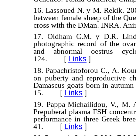
16. Lassoued N. y M. Rekik. 20
between female sheep
of the Que
cross with the DMan. INRA. Ani
17. Oldham C.M. y D.R. Lind
photographic record of the ova
and
abnormal oestrus cyc
[
Links
]
124.
18. Papachristoforou C., A. Kou
on puberty and reproductive
ch
Damascus goats born in autumn 
[
Links
]
15.
19. Pappa-Michailidou, V., M. 
Prepuberal plasma
FSH concentra
performance in three Greek bre
[
Links
]
41.