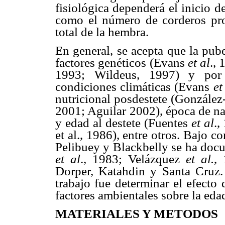
fisiológica dependerá el inicio d
como el número de corderos pro
total de la hembra.
En general, se acepta que la pub
factores genéticos (Evans
et al
.,
1993; Wildeus, 1997) y por f
condiciones climáticas (Evans
et
nutricional posdestete (Gonzále
2001; Aguilar 2002), época de n
y edad al destete (Fuentes
et al
.,
et al., 1986), entre otros. Bajo c
Pelibuey y Blackbelly se ha docu
et al
., 1983; Velázquez
et al.
,
Dorper, Katahdin y Santa Cruz. P
trabajo fue determinar el efecto
factores ambientales sobre la eda
MATERIALES Y METODOS