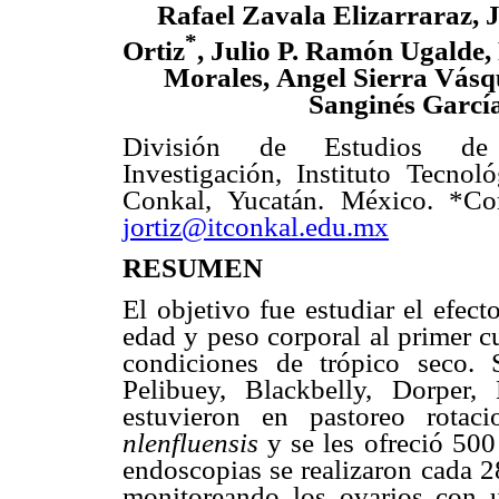
Rafael Zavala Elizarraraz, J
*
Ortiz
, Julio P. Ramón Ugalde
Morales,
Angel Sierra Vásq
Sanginés Garcí
División de Estudios de
Investigación, Instituto Tecnol
Conkal, Yucatán. México. *Cor
jortiz@itconkal.edu.mx
RESUMEN
El objetivo fue estudiar el efec
edad y peso corporal al primer c
condiciones de trópico seco. 
Pelibuey, Blackbelly, Dorper
estuvieron en pastoreo rota
nlenfluensis
y se les ofreció 50
endoscopias se realizaron cada 2
monitoreando los ovarios con