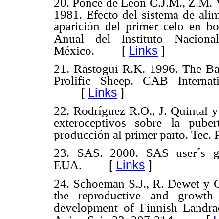
20. Ponce de León C.J.M., Z.M. 
1981. Efecto del sistema de
ali
aparición del primer celo en b
Anual del Instituto
Naciona
[
Links
]
México.
21. Rastogui R.K. 1996. The Ba
Prolific Sheep. CAB
Interna
[
Links
]
22. Rodríguez R.O., J. Quintal 
exteroceptivos sobre
la puber
producción al primer parto. Tec. 
23. SAS. 2000. SAS user´s g
[
Links
]
EUA.
24. Schoeman S.J., R. Dewet y 
the reproductive and
growth
development of Finnish Landra