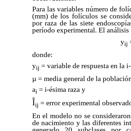
Para las variables número de fol
(mm) de los folículos se consid
por raza de las siete endoscopía
período experimental. El análisis
y
ij
donde:
y
= variable de respuesta en la i
ij
µ = media general de la población
a
= i-ésima raza y
i
Î
= error experimental observado
ij
En el modelo no se consideraron 
de nacimiento y las diferentes in
generado 20 subclases por c