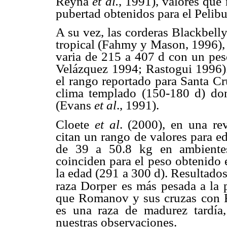
Reyna
et al.
, 1991), valores que 
pubertad obtenidos para el Pelibu
A su vez, las corderas Blackbelly
tropical (Fahmy y Mason, 1996), 
varia de 215 a 407 d con un pe
Velázquez 1994; Rastogui 1996).
el rango reportado para Santa Cr
clima templado (150-180 d) do
(Evans
et al
., 1991).
Cloete
et al
. (2000), en una rev
citan un rango de valores para e
de 39 a 50.8 kg en ambientes
coinciden para el peso obtenido 
la edad (291 a 300 d). Resultad
raza Dorper
es más pesada a la 
que Romanov y sus cruzas con 
es una raza de madurez tardía
nuestras observaciones.