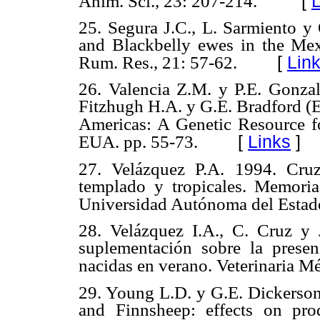
[
L
Anim. Sci., 23: 207-214.
25. Segura J.C., L. Sarmiento y
and Blackbelly ewes in
the Mex
[
Lin
Rum. Res., 21: 57-62.
26. Valencia Z.M. y P.E. Gonza
Fitzhugh H.A. y G.E. Bradford
(
Americas: A Genetic Resource fo
[
Links
]
EUA. pp. 55-73.
27. Velázquez P.A. 1994. Cruz
templado y tropicales. Memori
Universidad
Autónoma del Estad
28. Velázquez I.A., C. Cruz y 
suplementación sobre la prese
nacidas en
verano. Veterinaria Mé
29. Young L.D. y G.E. Dickerso
and Finnsheep: effects
on pro