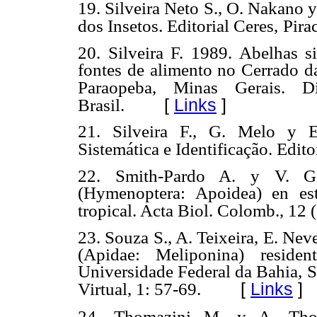
19. Silveira Neto S., O. Nakano 
dos Insetos. Editorial Ceres,
Pira
20. Silveira F. 1989. Abelhas s
fontes de alimento no Cerrado
d
Paraopeba, Minas Gerais. D
[
Links
]
Brasil.
21. Silveira F., G. Melo y 
Sistemática e Identificação. Edito
22. Smith-Pardo A. y V. Go
(Hymenoptera: Apoidea) en e
tropical. Acta
Biol. Colomb., 12 (
23. Souza S., A. Teixeira, E. Nev
(Apidae: Meliponina)
reside
Universidade Federal da Bahia, S
[
Links
]
Virtual, 1: 57-69.
24. Thomazini M. y A. Thom