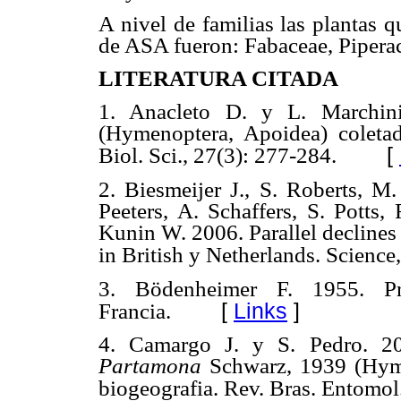
A nivel de familias las plantas 
de ASA fueron: Fabaceae, Piperac
LITERATURA CITADA
1. Anacleto D. y L. Marchini
(Hymenoptera, Apoidea) colet
[
Biol. Sci.,
27(3): 277-284.
2. Biesmeijer J., S. Roberts, M
Peeters, A. Schaffers, S. Potts,
Kunin
W. 2006. Parallel declines
in British y Netherlands.
Science
3. Bödenheimer F. 1955. Pr
[
Links
]
Francia.
4. Camargo J. y S. Pedro. 20
Partamona
Schwarz, 1939
(Hym
biogeografia. Rev. Bras. Entomol.