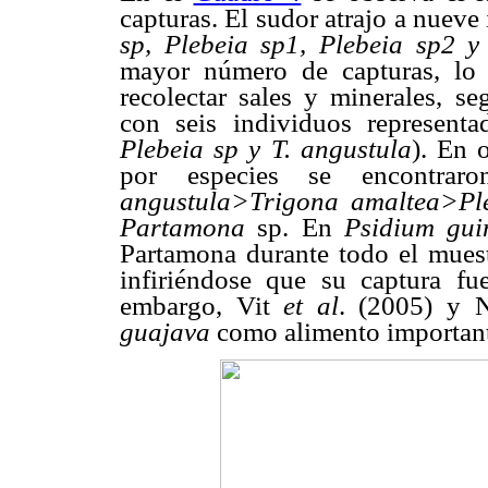
capturas. El sudor atrajo a nueve
sp, Plebeia sp1, Plebeia sp2 y 
mayor número de capturas, lo 
recolectar sales y minerales, s
con seis individuos representa
Plebeia sp y T. angustula
). En 
por especies se encontra
angustula>Trigona amaltea>P
Partamona
sp. En
Psidium gui
Partamona durante todo el muest
infiriéndose que su captura fu
embargo, Vit
et al
. (2005)
y N
guajava
como alimento important