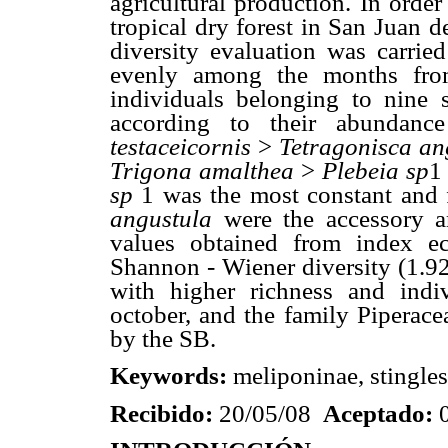
agricultural production. In ord
tropical dry forest in San Juan 
diversity evaluation was carrie
evenly among the months fro
individuals belonging to nine 
according to their abundan
testaceicornis
>
Tetragonisca a
Trigona amalthea
>
Plebeia sp
1
sp
1 was the most constant and 
angustula
were the accessory a
values obtained from index ec
Shannon - Wiener diversity (1.9
with higher richness and indi
october, and the family Piperace
by the SB.
Keywords:
meliponinae, stingles
Recibido:
20/05/08
Aceptado: