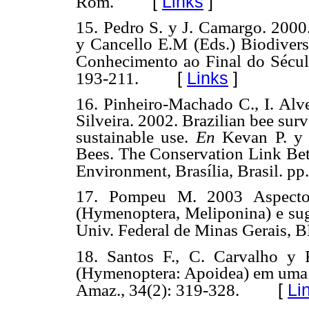
[
Links
]
Rom.
15. Pedro S. y J. Camargo. 2000
y Cancello E.M (Eds.)
Biodivers
Conhecimento ao Final do Sécu
[
Links
]
193-211.
16. Pinheiro-Machado C., I. Alve
Silveira. 2002.
Brazilian bee sur
sustainable use.
En
Kevan P.
y 
Bees.
The Conservation Link Be
Environment, Brasília,
Brasil. pp
17. Pompeu M. 2003 Aspect
(Hymenoptera, Meliponina) e
su
Univ. Federal de Minas Gerais, B
18. Santos F., C. Carvalho y 
(Hymenoptera: Apoidea) em uma á
[
Li
Amaz., 34(2): 319-328.