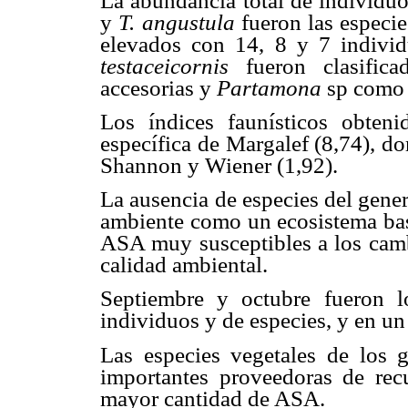
La abundancia total de individu
y
T. angustula
fueron las especi
elevados con 14, 8 y 7 individ
testaceicornis
fueron clasific
accesorias y
Partamona
sp como 
Los índices faunísticos obteni
específica de Margalef (8,74), d
Shannon y Wiener (1,92).
La ausencia de especies del gene
ambiente como un ecosistema bast
ASA
muy susceptibles a los cam
calidad ambiental.
Septiembre y octubre fueron 
individuos y de especies, y en un
Las especies vegetales de los 
importantes proveedoras de recu
mayor cantidad de ASA.