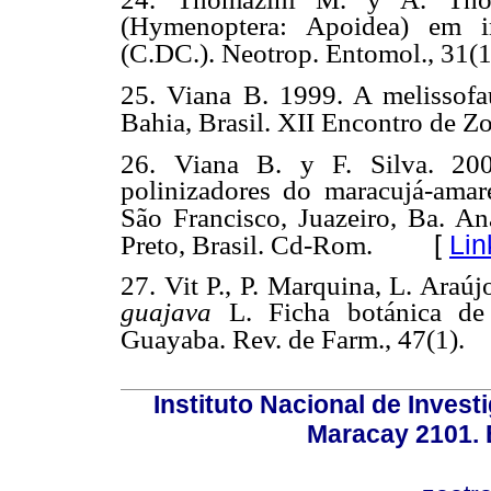
(Hymenoptera: Apoidea) em
(C.DC.).
Neotrop. Entomol., 31(1
25. Viana B. 1999. A melissof
Bahia, Brasil. XII Encontro de
Zo
26. Viana B. y F. Silva. 20
polinizadores do maracujá-ama
São
Francisco, Juazeiro, Ba. A
[
Lin
Preto, Brasil. Cd-Rom.
27. Vit P., P. Marquina, L. Araú
guajava
L. Ficha botánica d
Guayaba.
Rev. de Farm., 47(1).
Instituto Nacional de Invest
Maracay 2101. 