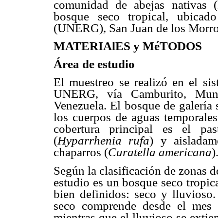
comunidad de abejas nativas 
bosque seco tropical, ubicad
(UNERG), San Juan de los Morros
MATERIAlES y MéTODOS
Área de estudio
El muestreo se realizó en el si
UNERG, vía Camburito, Muni
Venezuela. El bosque de galería 
los cuerpos de aguas temporales 
cobertura principal es el pa
(
Hyparrhenia rufa
) y aisladam
chaparros (
Curatella americana
)
Según la clasificación de zonas d
estudio es un bosque seco tropic
bien definidos: seco y lluvioso
seco comprende desde el mes 
mientras que el lluvioso se exti