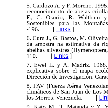
5. Cardozo A. y F. Moreno. 199
reconocimiento de
abejas crioll
F., C. Osorio, R. Waltham y
Sostenibles para las
Montañas
[
Links
]
-196.
6. Cure J., G. Bastos, M. Oliveir
da amostra na estimativa
da ri
abelhas silvestres (Hymenoptera
[
Links
]
110.
7. Ewel L. y A. Madriz. 1968
explicativa sobre el mapa ecol
Dirección de
Investigación. Cara
8. FAV (Fuerza Aérea Venezolan
climáticos de San Juan de
Los M
[
Lin
los Morros, Venezuela.
9. Kato M., T. Matsuda y Z. Y