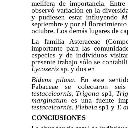
melífera de importancia. Entr
observó variación en la diversid
y pudiesen estar influyendo
M
septiembre y por el florecimient
octubre. Los demás lugares de ca
La familia Asteraceae (Compo
importante para las comunida
especies y de individuos visita
presente trabajo sólo se contabi
Lycoseris
sp. y dos en
Bidens pilosa
. En este sentid
Fabaceae se colectaron sei
testaceicornis
,
Trigona
sp1,
Tri
marginatum
es una fuente im
testaceicornis,
Plebeia
sp1 y
T. 
CONClUSIONES