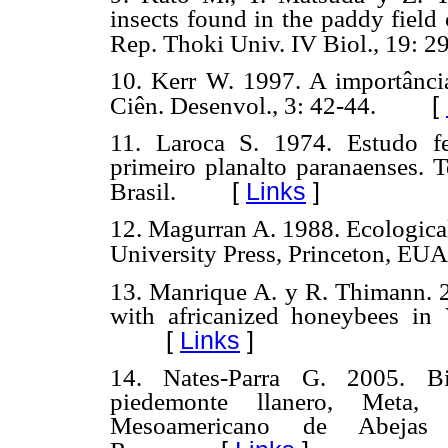
insects found in the paddy field
Rep.
Thoki Univ. IV Biol., 19: 2
10. Kerr W. 1997. A importânci
[
Ciên. Desenvol., 3: 42-44.
11. Laroca S. 1974. Estudo 
primeiro planalto paranaenses. 
[
Links
]
Brasil.
12. Magurran A. 1988. Ecological
University Press,
Princeton, EUA
13. Manrique A. y R. Thimann. 2
with africanized honeybees
in 
[
Links
]
14. Nates-Parra G. 2005. Bi
piedemonte llanero, Meta
Mesoamericano de Abeja