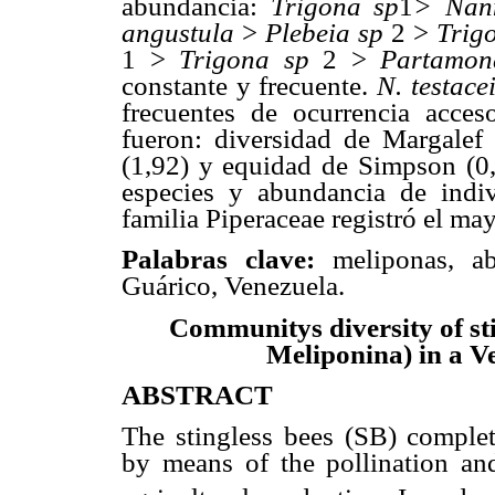
abundancia:
Trigona sp
1
> Nann
angustula
>
Plebeia sp
2 >
Trig
1 >
Trigona sp
2 >
Partamon
constante y frecuente.
N. testace
frecuentes de ocurrencia acceso
fueron: diversidad de Margalef
(1,92) y equidad de Simpson (0
especies y abundancia de indi
familia Piperaceae registró el ma
Palabras clave:
meliponas, abe
Guárico, Venezuela.
Communitys diversity of s
Meliponina) in a Ve
ABSTRACT
The stingless bees (SB) complet
by means of the pollination and