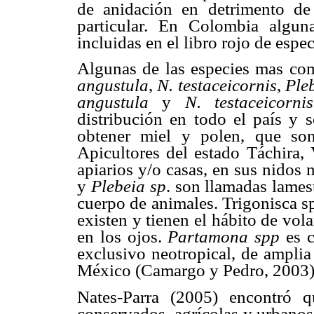
de anidación en detrimento de
particular. En Colombia algun
incluidas en el libro rojo de espe
Algunas de las especies mas co
angustula
,
N. testaceicornis
,
Ple
angustula
y
N. testaceicornis
distribución en todo el país y s
obtener miel y polen, que so
Apicultores del estado Táchira, 
apiarios y/o casas, en sus nidos 
y
Plebeia sp
. son llamadas lames
cuerpo de animales. Trigonisca s
existen y tienen el hábito de vola
en los ojos.
Partamona spp
es 
exclusivo neotropical, de amplia 
México (Camargo y Pedro, 2003)
Nates-Parra (2005) encontró 
conservados, agrícolas y urbanos