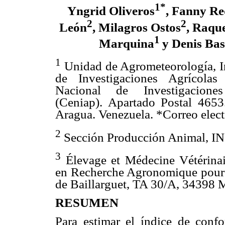
1*
Yngrid Oliveros
, Fanny R
2
2
León
, Milagros Ostos
, Raqu
1
Marquina
y Denis Bas
1
Unidad de Agrometeorología, In
de Investigaciones Agrícolas
Nacional de Investigaciones
(Ceniap). Apartado Postal 465
Aragua. Venezuela. *Correo elec
2
Sección Producción Animal, INI
3
Élevage et Médecine Vétérinair
en Recherche Agronomique pour 
de Baillarguet, TA 30/A, 34398 
RESUMEN
Para estimar el índice de confo