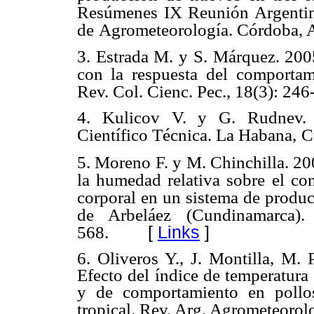
Resúmenes IX Reunión Argenti
de
Agrometeorología. Córdoba, A
3. Estrada M. y S. Márquez. 2005
con la respuesta
del comportam
Rev. Col. Cienc. Pec., 18(3): 246
4. Kulicov V. y G. Rudnev.
Científico Técnica. La Habana,
C
5. Moreno F. y M. Chinchilla. 200
la humedad relativa sobre
el co
corporal en un sistema de produ
de Arbeláez
(Cundinamarca).
[
Links
]
568.
6. Oliveros Y., J. Montilla, M.
Efecto del índice de
temperatura
y de comportamiento en poll
tropical. Rev.
Arg. Agrometeorolo