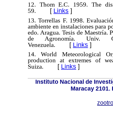
12. Thom E.C. 1959. The disc
[
Links
]
59.
13. Torrellas F. 1998. Evaluaci
ambiente en instalaciones
para p
edo. Aragua. Tesis de Maestría. 
de Agronomía.
Univ. C
[
Links
]
Venezuela.
14. World Meteorological O
production at extremes of we
[
Links
]
Suiza.
Instituto Nacional de Invest
Maracay 2101. 
zootr