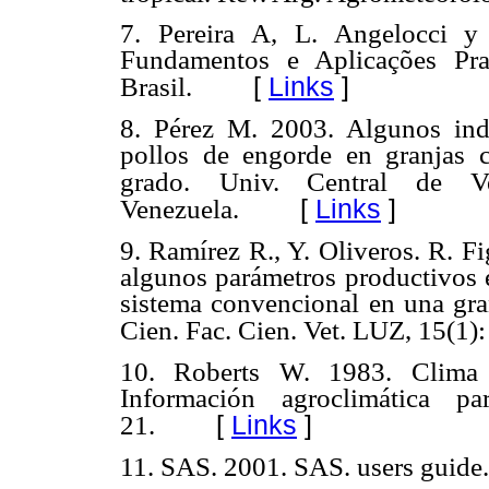
7. Pereira A, L. Angelocci y
Fundamentos e Aplicações
Pr
[
Links
]
Brasil.
8. Pérez M. 2003. Algunos ind
pollos de engorde en granjas
grado.
Univ. Central de V
[
Links
]
Venezuela.
9. Ramírez R., Y. Oliveros. R. Fi
algunos parámetros productivos
sistema convencional en una gr
Cien. Fac. Cien. Vet.
LUZ, 15(1):
10. Roberts W. 1983. Clima 
Información agroclimática 
[
Links
]
21.
11. SAS. 2001. SAS. users guide.