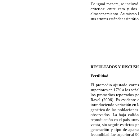
De igual manera, se incluyó
criterios: entre cero y do
almacenamiento. Asimismo lo
sus errores estándar asintótic
RESULTADOS Y DISCUSI
Fertilidad
El promedio ajustado corre
superiores en 17% a los seña
los promedios reportados po
Ravel (2006). Es evidente q
introduciendo variación en l
genética de las poblaciones 
observados. La baja calida
reproducción en el país, sum
venta, sin seguir estrictos 
generación y tipo de apare
fecundidad fue superior al 9