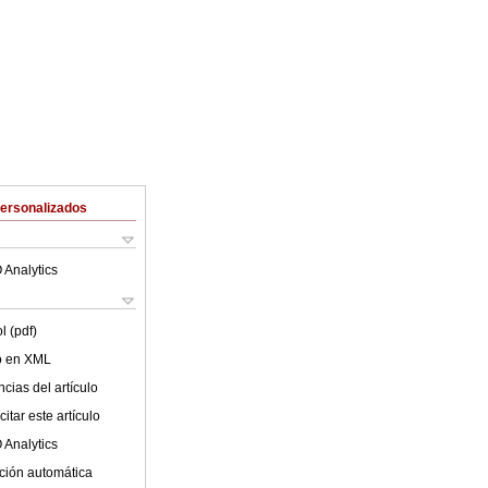
Personalizados
 Analytics
l (pdf)
lo en XML
cias del artículo
itar este artículo
 Analytics
ción automática