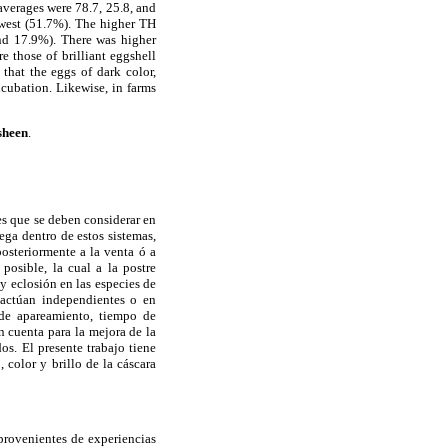
averages were 78.7, 25.8, and
owest (51.7%). The higher TH
nd 17.9%). There was higher
 those of brilliant eggshell
that the eggs of dark color,
ncubation. Likewise, in farms
sheen
.
es que se deben considerar en
uega dentro de estos sistemas,
osteriormente a la venta ó a
posible, la cual a la postre
y eclosión en las especies de
 actúan independientes o en
 de apareamiento, tiempo de
n cuenta para la mejora de la
s. El presente trabajo tiene
 color y brillo de la cáscara
 provenientes de experiencias