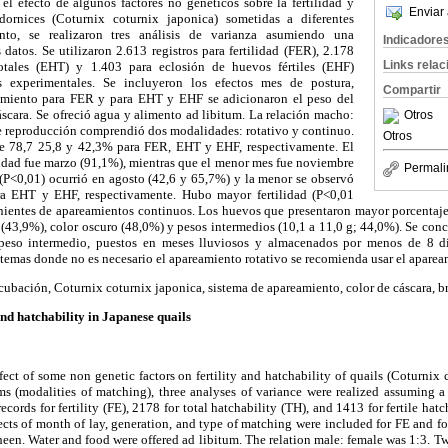
el efecto de algunos factores no genéticos sobre la fertilidad y
Enviar 
ornices (Coturnix coturnix japonica) sometidas a diferentes
to, se realizaron tres análisis de varianza asumiendo una
Indicadore
 datos. Se utilizaron 2.613 registros para fertilidad (FER), 2.178
Links rela
otales (EHT) y 1.403 para eclosión de huevos fértiles (EHF)
s experimentales. Se incluyeron los efectos mes de postura,
Compartir
amiento para FER y para EHT y EHF se adicionaron el peso del
cáscara. Se ofreció agua y alimento ad libitum. La relación macho:
Otros
de reproducción comprendió dos modalidades: rotativo y continuo.
Otros
e 78,7 25,8 y 42,3% para FER, EHT y EHF, respectivamente. El
lidad fue marzo (91,1%), mientras que el menor mes fue noviembre
Permali
(P<0,01) ocurrió en agosto (42,6 y 65,7%) y la menor se observó
ra EHT y EHF, respectivamente. Hubo mayor fertilidad (P<0,01
ientes de apareamientos continuos. Los huevos que presentaron mayor porcentaje
e (43,9%), color oscuro (48,0%) y pesos intermedios (10,1 a 11,0 g; 44,0%). Se con
y peso intermedio, puestos en meses lluviosos y almacenados por menos de 8 dí
temas donde no es necesario el apareamiento rotativo se recomienda usar el apare
cubación, Coturnix coturnix japonica, sistema de apareamiento, color de cáscara, br
and hatchability in Japanese quails
fect of some non genetic factors on fertility and hatchability of quails (Coturnix
ms (modalities of matching), three analyses of variance were realized assuming a
cords for fertility (FE), 2178 for total hatchability (TH), and 1413 for fertile hat
fects of month of lay, generation, and type of matching were included for FE and 
heen. Water and food were offered ad libitum. The relation male: female was 1:3. T