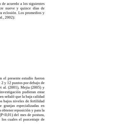
 de acuerdo a los siguientes
ntre nueve y quince días de
ra eclosión. Los promedios y
al., 2002):
 el presente estudio fueron
e 2 y 12 puntos por debajo de
t al. (2001), Mejia (2005) y
investigación pudieran estar
en señaló que la baja calidad
s bajos niveles de fertilidad
e granjas especializadas en
 obtener reposición y para la
 (P<0,01) del mes de postura,
los cuales el porcentaje de