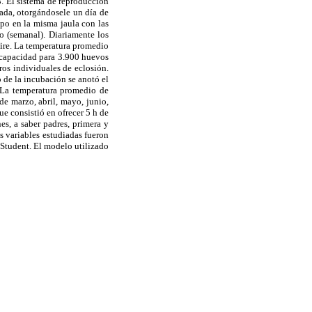
. El sistema de reproducción
ada, otorgándosele un día de
mpo en la misma jaula con las
to (semanal). Diariamente los
ire. La temperatura promedio
 capacidad para 3.900 huevos
tros individuales de eclosión.
 de la incubación se anotó el
. La temperatura promedio de
e marzo, abril, mayo, junio,
e consistió en ofrecer 5 h de
nes, a saber padres, primera y
s variables estudiadas fueron
de Student. El modelo utilizado