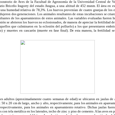
aboratorio de Aves de la Facultad de Agronomía de la Universidad Central de Ve
io Briceño Iragorry del estado Aragua, a una altitud de 452 msnm. El área en e
una humedad relativa de 78,3%. Los huevos provenían de cuatro granjas de los e
dujeron dos generaciones. Los animales resultantes de estas incubaciones se cria
ltantes de los apareamientos de estos animales. Las variables evaluadas fueron hu
osión se abrieron los huevos no eclosionados, de manera de apreciar la fertilidad d
aquellos que culminaron en la eclosión del polluelo) a los que presentaron embri
no) y muertes en cascarón (muerte en fase final). De esta manera, la fertilidad s
les adultos (aproximadamente cuatro semanas de edad) se ubicaron en jaulas de
 50 x 20 cm de largo, ancho y alto, respectivamente, para los animales en aparea
respectivamente, para los animales en apareamiento rotativo. Dichas jaulas fue
s con tela metálica en los laterales, techo de zinc y piso de cemento. A las aves en 