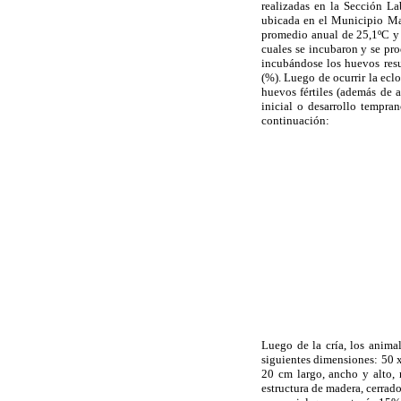
realizadas en la Sección L
ubicada en el Municipio Mar
promedio anual de 25,1ºC y 
cuales se incubaron y se pro
incubándose los huevos resu
(%). Luego de ocurrir la ecl
huevos fértiles (además de 
inicial o desarrollo tempra
continuación:
Luego de la cría, los anima
siguientes dimensiones: 50 x
20 cm largo, ancho y alto, 
estructura de madera, cerrado