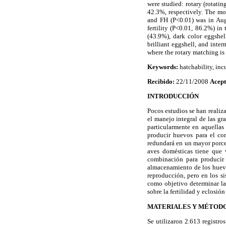
were studied: rotary (rotati
42.3%, respectively. The mo
and FH (P<0.01) was in Aug
fertility (P<0.01, 86.2%) i
(43.9%), dark color eggshel
brilliant eggshell, and inte
where the rotary matching is 
Keywords:
hatchability, in
Recibido:
22/11/2008
Acept
INTRODUCCIÓN
Pocos estudios se han realiz
el manejo integral de las gra
particularmente en aquellas
producir huevos para el con
redundará en un mayor porcen
aves domésticas tiene que 
combinación para producir 
almacenamiento de los huevos
reproducción, pero en los s
como objetivo determinar la 
sobre la fertilidad y eclosió
MATERIALES Y MÉTOD
Se utilizaron 2.613 registro