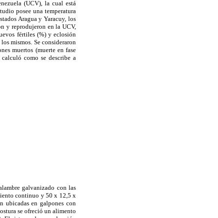
nezuela (UCV), la cual está
studio posee una temperatura
stados Aragua y Yaracuy, los
ron y reprodujeron en la UCV,
evos fértiles (%) y eclosión
e los mismos. Se consideraron
ones muertos (muerte en fase
e calculó como se describe a
 alambre galvanizado con las
miento continuo y 50 x 12,5 x
ron ubicadas en galpones con
postura se ofreció un alimento