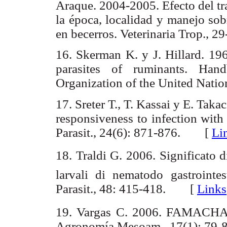
Araque. 2004-2005. Efecto del tr
la época, localidad y manejo sob
en becerros. Veterinaria Trop.,
16. Skerman K. y J. Hillard. 19
parasites of ruminants. Ha
Organization of the United Nat
17. Sreter T., T. Kassai y E. Takac
responsiveness to infection wit
Parasit., 24(6): 871-876. [
Li
18. Traldi G. 2006. Significato d
larvali di nematodo gastrointest
Parasit., 48: 415-418. [
Links
19. Vargas C. 2006. FAMACH
Agronomía Mesoam., 17(1): 7