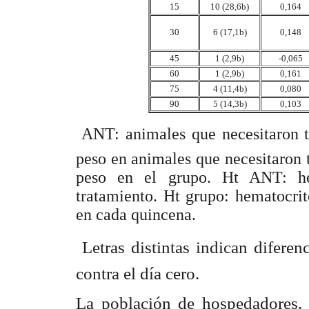
15
10 (28,6b)
0,164
30
0,148
6 (17,1b)
45
1 (2,9b)
-0,065
60
1 (2,9b)
0,161
75
4 (11,4b)
0,080
90
5 (14,3b)
0,103
 ANT: animales que necesitaron 
peso en animales que necesitaron 
peso en el grupo. Ht ANT: he
tratamiento. Ht grupo: hematocrit
en cada quincena.
 Letras distintas indican difere
contra el día cero.
La población de hospedadores, 