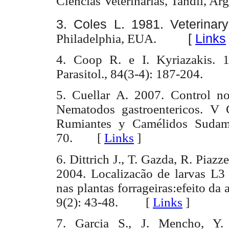
Ciencias Veterinarias, Tandil, Arg
3. Coles L. 1981. Veterinary
Philadelphia, EUA.
[
Links
4. Coop R. e I. Kyriazakis. 1
Parasitol., 84(3-4): 187-204.
5. Cuellar A. 2007. Control no
Nematodos gastroentericos. V 
Rumiantes y Camélidos Sudame
70.
[
Links
]
6. Dittrich J., T. Gazda, R. Piaz
2004. Localizacão de larvas L3 
nas plantas forrageiras:efeito da a
9(2): 43-48. [
Links
]
7. Garcia S., J. Mencho, Y.