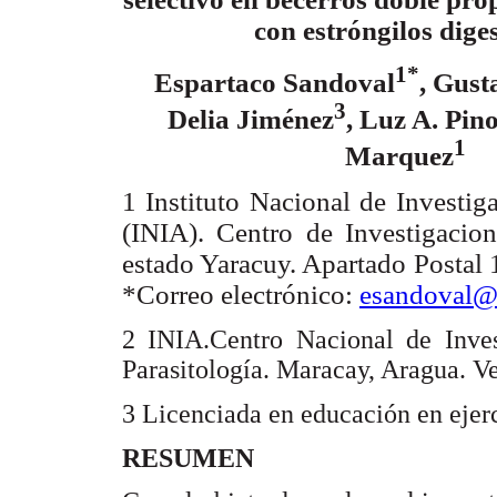
con estróngilos dige
1*
Espartaco Sandoval
, Gust
3
Delia Jiménez
, Luz A. Pin
1
Marquez
1
Instituto Nacional de Investig
(INIA). Centro de Investigacion
estado Yaracuy. Apartado Postal 
*
Correo electrónico:
esandoval@
2 INIA.Centro Nacional de Inves
Parasitología. Maracay, Aragua. V
3 Licenciada en educación en ejerci
RESUMEN