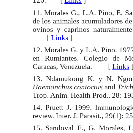
120. [
Links
]
11. Morales G., L.A. Pino, E. S
de los animales acumuladores de
ovinos y caprinos naturalmente 
[
Links
]
12. Morales G. y L.A. Pino. 197
en Rumiantes. Colegio de Méd
Caracas, Venezuela.
[
Links
13. Ndamukong K. y N. Ngone
Haemonchus contortus
and
Tric
Trop. Anim. Health Prod., 28: 1
14. Pruett J. 1999. Immunologic
review. Inter. J. Parasit., 29(1): 2
15. Sandoval E., G. Morales, 