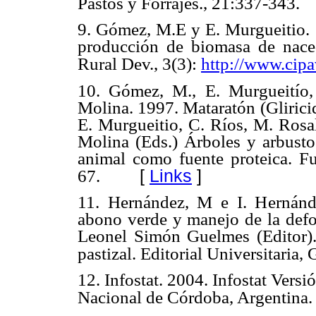
Pastos y Forrajes., 21:337-343.
9. Gómez, M.E y E. Murgueitio. 1
producción de biomasa de nacede
Rural Dev., 3(3):
http://www.cipa
10. Gómez, M., E. Murgueitío,
Molina. 1997. Mataratón (Glirici
E. Murgueitio, C. Ríos, M. Rosal
Molina (Eds.) Árboles y arbustos
animal como fuente proteica. F
[
Links
]
67.
11. Hernández, M e I. Hernánd
abono verde y manejo de la defol
Leonel Simón Guelmes (Editor).
pastizal. Editorial Universitaria
12. Infostat. 2004. Infostat Ver
Nacional de Córdoba, Argentina.