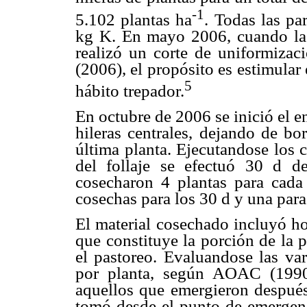
-1
5.102 plantas ha
. Todas las pa
kg K. En mayo 2006, cuando las 
realizó un corte de uniformiza
(2006), el propósito es estimular 
5
hábito trepador.
En octubre de 2006 se inició el e
hileras centrales, dejando de bo
última planta. Ejecutandose los 
del follaje se efectuó 30 d de
cosecharon 4 plantas para cada 
cosechas para los 30 d y una para
El material cosechado incluyó ho
que constituye la porción de la 
el pastoreo. Evaluandose las va
por planta, según AOAC (1990
aquellos que emergieron después 
tomó desde el punto de emergenc