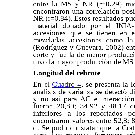
entre la MS y NR (r=0,29) mi
encontraron una correlación posi
NR (r=0,84). Estos resultados pud
material donado por el INIA-
accesiones que se tienen en 
mezcladas accesiones como la
(Rodríguez y Guevara, 2002) ent
corte y fue la de menor produc
tuvo la mayor producción de MS 
Longitud del rebrote
En el
Cuadro 4
, se presenta la 
análisis de varianza se detectó d
y no así para AC e interacci
fueron 20,80; 34,92 y 48,17 c
inferiores a los reportados 
encontraron valores entre 52,8; 
d. Se pudo constatar que la Cra
otras leguminosas forrajeras ar