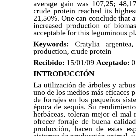
average gain was 107,25; 48,17
crude protein reached its highes
21,50%. One can conclude that af
increased production of bioma
acceptable for this leguminous pl
Keywords:
Cratylia argentea
production, crude protein
Recibido:
15/01/09
Aceptado:
0
INTRODUCCIÓN
La utilización de árboles y arbu
uno de los medios más eficaces pa
de forrajes en los pequeños sist
época de sequía. Su rendimiento 
herbáceas, toleran mejor el mal 
ofrecer forraje de buena calidad
producción, hacen de estas espe
sistemas de producción animal, y 