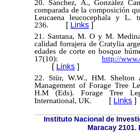
20. Sánchez, A., González Can
comparada de la composición quím
Leucaena leucocephala y L. t
236.
[
Links
]
21. Santana, M. O y M. Medina
calidad forrajera de Cratylia arg
edades de corte en bosque húmed
17(10):
http://www.
[
Links
]
22. Stür, W.W., HM. Shelton a
Management of Forage Tree Le
H.M (Eds). Forage Tree Leg
[
Links
]
International, UK.
Instituto Nacional de Invest
Maracay 2101. 