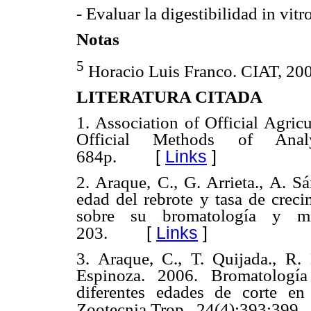
- Evaluar la digestibilidad in vit
Notas
5
Horacio Luis Franco. CIAT, 20
LITERATURA CITADA
1. Association of Official Agri
Official Methods of Anal
[
Links
]
684p.
2. Araque, C., G. Arrieta., A. S
edad del rebrote y tasa de creci
sobre su bromatología y min
[
Links
]
203.
3. Araque, C., T. Quijada., R. 
Espinoza. 2006. Bromatología
diferentes edades de corte en
Zootecnia Trop., 24(4):393:399.