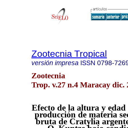
Zootecnia Tropical
versión impresa
ISSN
0798-726
Zootecnia
Trop. v.27 n.4 Maracay dic.
Efecto de la altura y edad 
producción de materia se
bruta de Cratylia argent