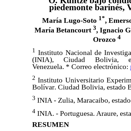
O. Kuntze bajo condic
piedemonte barinés, 
1*
María Lugo-Soto
, Emers
3
María Betancourt
, Ignacio 
4
Orozco
1
Instituto Nacional de Investig
(INIA), Ciudad Bolivia, e
Venezuela. * Correo electrónico:
2
Instituto Universitario Experi
Bolívar. Ciudad Bolivia, estado 
3
INIA - Zulia, Maracaibo, estado
4
INIA. - Portuguesa. Araure, est
RESUMEN