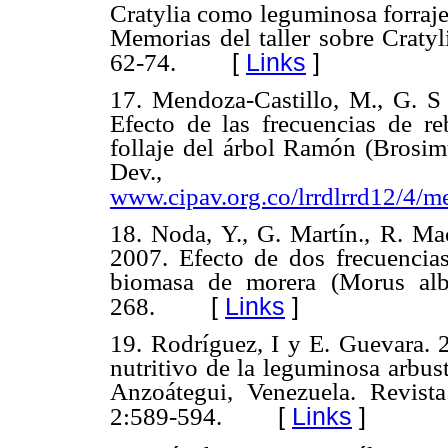
Cratylia como leguminosa forr
Memorias del taller sobre Cratyli
[
Links
]
62-74.
17. Mendoza-Castillo, M., G. S
Efecto de las frecuencias de re
follaje del árbol Ramón (Brosi
Dev., 12
www.cipav.org.co/lrrdlrrd12/4/
18. Noda, Y., G. Martín., R. M
2007. Efecto de dos frecuencias
biomasa de morera (Morus alba
[
Links
]
268.
19. Rodríguez, I y E. Guevara. 
nutritivo de la leguminosa arbust
Anzoátegui, Venezuela. Revist
[
Links
]
2:589-594.