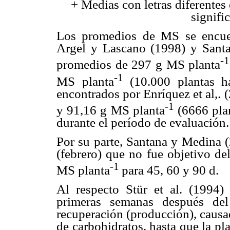
+ Medias con letras diferentes
signifi
Los promedios de MS se encuen
Argel y Lascano (1998) y Sant
-1
promedios de 297 g MS planta
-1
MS planta
(10.000 plantas h
encontrados por Enríquez et al,.
-1
y 91,16 g MS planta
(6666 pla
durante el período de evaluación.
Por su parte, Santana y Medina (
(febrero) que no fue objetivo de
-1
MS planta
para 45, 60 y 90 d.
Al respecto Stür et al. (1994)
primeras semanas después del
recuperación (producción), causa
de carbohidratos, hasta que la pl