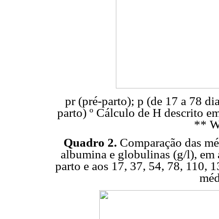
pr (pré-parto); p (de 17 a 78 di
parto) º Cálculo de H descrito em
** W
Quadro 2.
Comparação das médi
albumina e globulinas (g/l), em
parto e aos 17, 37, 54, 78, 110, 
méd