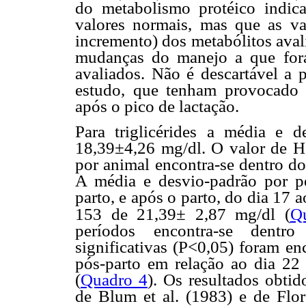
do metabolismo protéico indic
valores normais, mas que as va
incremento) dos metabólitos aval
mudanças do manejo a que for
avaliados. Não é descartável a 
estudo, que tenham provocado 
após o pico de lactação.
Para triglicérides a média e d
18,39±4,26 mg/dl. O valor de H p
por animal encontra-se dentro do
A média e desvio-padrão por p
parto, e após o parto, do dia 17
153 de 21,39± 2,87 mg/dl (
Q
períodos encontra-se dentro
significativas (P<0,05) foram en
pós-parto em relação ao dia 22 
(
Quadro 4
). Os resultados obti
de Blum et al. (1983) e de Flor