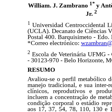
1*
William. J. Zambrano
y Ant
2
Jr.
1
Universidad Centroccidental L
(UCLA). Decanato de Ciências Ve
Postal 400. Barquisimeto - Edo. 
*Correo electrónico:
wzambran@u
2
Escola de Veterinária UFMG - 
- 30123-970 - Belo Horizonte, MG
RESUMO
Avaliou-se o perfil metabólico d
manejo tradicional, e sua inter
clínicos, reprodutivos e prod
incluem a concentração de metab
condição corporal o estádio repr
aos 17, 37, 54, 78, 110, 130 e 