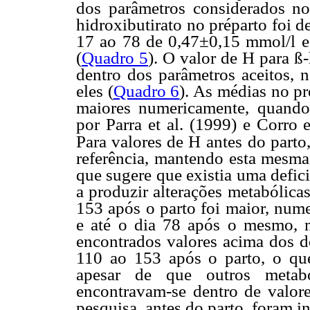
dos parâmetros considerados no
hidroxibutirato no préparto foi d
17 ao 78 de 0,47±0,15 mmol/l e
(
Quadro 5
). O valor de H para ß-
dentro dos parâmetros aceitos, n
eles (
Quadro 6
). As médias no p
maiores numericamente, quando
por Parra et al. (1999) e Corro 
Para valores de H antes
do parto
referência, mantendo esta mesma 
que sugere que existia uma defic
a produzir alterações metabólica
153 após o parto foi maior, nume
e até o dia 78 após o mesmo, m
encontrados valores acima dos d
110 ao 153 após o parto, o que
apesar de que outros metabó
encontravam-se dentro de valore
pesquisa, antes do parto, foram 