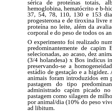
sérica de proteínas totais, alb
hemoglobina, hematócrito e b-hid
37, 54, 78, 110, 130 e 153 dia
progesterona e de tiroxina livre 
proteína no leite, além da avali
corporal e do peso de todos os a
O experimento foi realizado num
predominantemente de capim B
selecionadas, ao acaso, dez anim
(3/4 holandesa) x Bos indicus i
preservando-se a homogeneidade
estádio de gestação e a higidez. 
animais foram introduzidos em p
pastagem do tipo predomina
administrado capim picado no
pastagem como silagem de milho 
por animal/dia (10% do peso vivo
ad libitum.