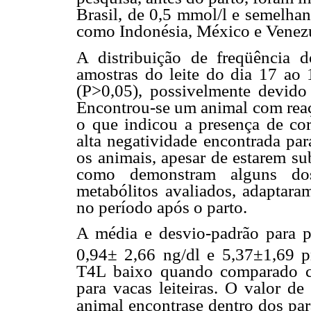
Brasil, de 0,5 mmol/l e semelhan
como Indonésia, México e Venezue
A distribuição de freqüência 
amostras do leite do dia 17 ao 
(P>0,05), possivelmente devido
Encontrou-se um animal com reaçã
o que indicou a presença de co
alta negatividade encontrada p
os animais, apesar de estarem su
como demonstram alguns dos
metabólitos avaliados, adaptara
no período após o parto.
A média e desvio-padrão para pr
0,94± 2,66 ng/dl e 5,37±1,69 p
T4L baixo quando comparado co
para vacas leiteiras. O valor de
animal encontrase dentro dos par