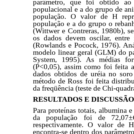
parâmetro, que foi obtido ao
populacional e a do grupo de an
população. O valor de H rep
população e a do grupo o reban
(Wittwer e Contreras, 1980b), s
os dados devem oscilar, entre
(Rowlands e Pocock, 1976). Análi
modelo linear geral (GLM) do pac
System, 1995). As médias fo
(P<0,05), assim como foi feita a
dados obtidos de uréia no soro 
método de Ross foi feita distrib
da freqüência (teste de Chi-quad
RESULTADOS E DISCUSSÃO
Para proteínas totais, albumina e
da população foi de 72,07±
respectivamente. O valor de H
encontra-se dentro dos parâmetro