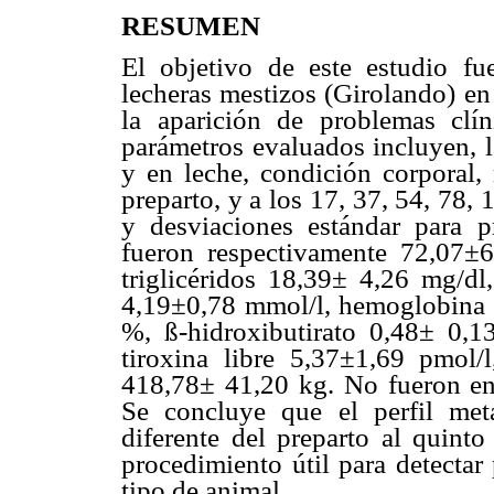
RESUMEN
El objetivo de este estudio fu
lecheras mestizos (Girolando) en
la aparición de problemas clín
parámetros evaluados incluyen, l
y en leche, condición corporal,
preparto, y a los 17, 37, 54, 78
y desviaciones estándar para pr
fueron respectivamente 72,07±6
triglicéridos 18,39± 4,26 mg/dl
4,19±0,78 mmol/l, hemoglobina 
%, ß-hidroxibutirato 0,48± 0,1
tiroxina libre 5,37±1,69 pmol/
418,78± 41,20 kg. No fueron enc
Se concluye que el perfil met
diferente del preparto al quinto
procedimiento útil para detectar
tipo de animal.