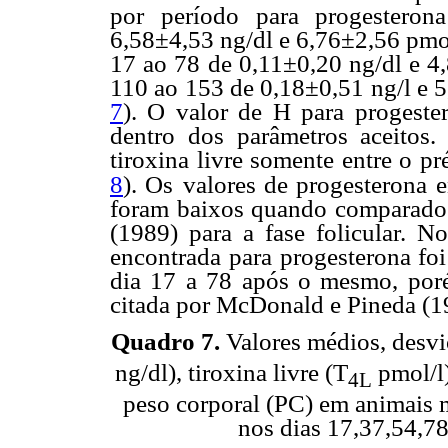
por período para progesterona
6,58±4,53 ng/dl e 6,76±2,56 pmol
17 ao 78 de 0,11±0,20 ng/dl e 4,
110 ao 153 de 0,18±0,51 ng/l e 5
7
). O valor de H para progester
dentro dos parâmetros aceitos.
tiroxina livre somente entre o pr
8
). Os
valores de progesterona 
foram baixos quando comparado
(1989) para a fase folicular. 
encontrada para progesterona fo
dia 17 a 78 após o mesmo, po
citada por McDonald e Pineda (1
Quadro 7.
Valores médios, desvi
ng/dl), tiroxina livre (T
pmol/l)
4L
peso corporal (PC) em animais m
nos dias 17,37,54,78