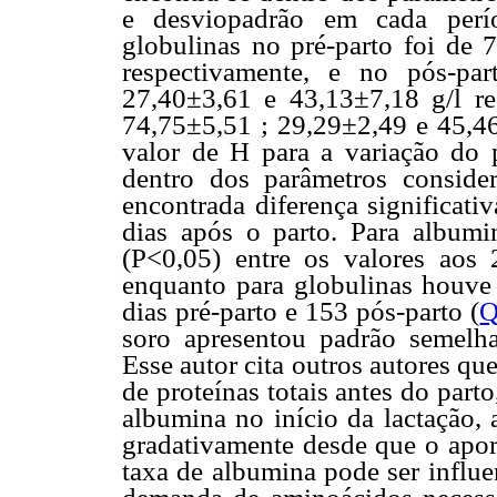
e desviopadrão em cada perío
globulinas no pré-parto foi de 
respectivamente, e no pós-pa
27,40±3,61 e 43,13±7,18 g/l r
74,75±5,51 ; 29,29±2,49 e 45,46
valor de H para a variação do p
dentro dos parâmetros consider
encontrada diferença significati
dias após o parto. Para albumin
(P<0,05) entre os valores aos 
enquanto para globulinas houve d
dias pré-parto e 153 pós-parto (
Q
soro apresentou padrão semelha
Esse autor cita outros autores q
de proteínas totais antes do par
albumina no início da lactação,
gradativamente desde que o aport
taxa de albumina pode ser influe