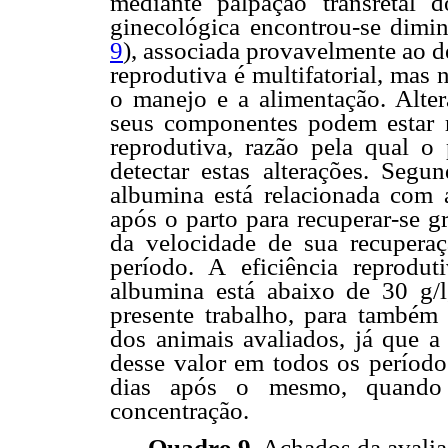
mediante palpação transretal d
ginecológica encontrou-se diminu
9
), associada provavelmente ao dé
reprodutiva é multifatorial, mas
o manejo e a alimentação. Alte
seus componentes podem estar r
reprodutiva, razão pela qual o 
detectar estas alterações. Seg
albumina está relacionada com a
após o parto para recuperar-se 
da velocidade de sua recuperaç
período. A eficiência reprodu
albumina está abaixo de 30 g/l
presente trabalho, para também r
dos animais avaliados, já que a
desse valor em todos os período
dias após o mesmo, quando 
concentração.
Quadro 9.
Achados da avalia