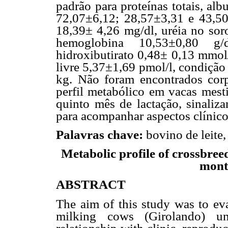
padrão para proteínas totais, al
72,07±6,12; 28,57±3,31 e 43,50±
18,39± 4,26 mg/dl, uréia no sor
hemoglobina 10,53±0,80 g/
hidroxibutirato 0,48± 0,13 mmol/
livre 5,37±1,69 pmol/l, condição
kg. Não foram encontrados corp
perfil metabólico em vacas mestiç
quinto mês de lactação, sinaliz
para acompanhar aspectos clínicos
Palavras chave:
bovino de leite, 
Metabolic profile of crossbreed
month
ABSTRACT
The aim of this study was to eva
milking cows (Girolando) un