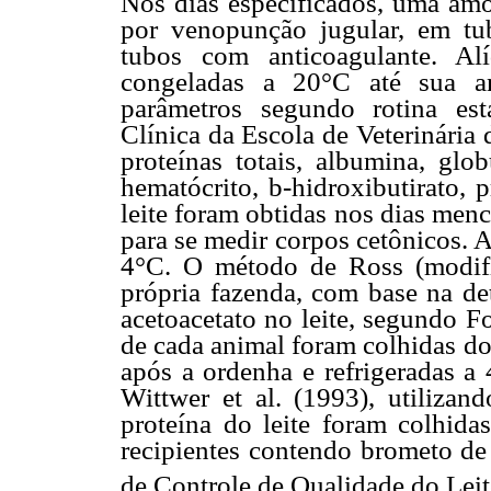
Nos dias especificados, uma amo
por venopunção jugular, em tu
tubos com anticoagulante. Al
congeladas a 20°C até sua an
parâmetros segundo rotina est
Clínica da Escola de Veterinári
proteínas totais, albumina, glob
hematócrito, b-hidroxibutirato, 
leite foram obtidas nos dias men
para se medir corpos cetônicos. A
4°C. O método de Ross (modific
própria fazenda, com base na de
acetoacetato no leite, segundo F
de cada animal foram colhidas do
após a ordenha e refrigeradas a
Wittwer et al. (1993), utilizand
proteína do leite foram colhida
recipientes contendo brometo de
de Controle de Qualidade do Lei