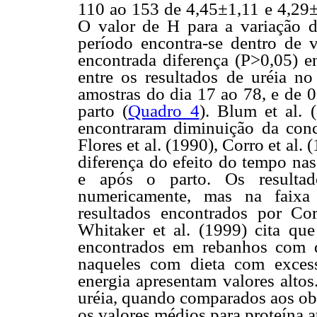
110 ao 153 de 4,45±1,11 e 4,29±
O valor de H para a variação do
período encontra-se dentro de 
encontrada diferença (P>0,05) en
entre os resultados de uréia n
amostras do dia 17 ao 78, e de 
parto (
Quadro 4
). Blum et al. 
encontraram diminuição da conce
Flores et al. (1990), Corro et al.
diferença do efeito do tempo nas
e após
o parto. Os resulta
numericamente, mas na faix
resultados encontrados por Cor
Whitaker et al. (1999) cita qu
encontrados em rebanhos com di
naqueles com dieta com excess
energia apresentam valores altos
uréia, quando comparados aos obt
os valores médios para proteína 