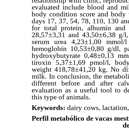
relationship with clinic, reprod
evaluated include blood and milk
body condition score and body 
days 17, 37, 54, 78, 110, 130 a
for total protein, albumin and
28,57±3,31 and 43,50±6,38 g/l, 
serum urea 4,23±1,00 mmol/l
hemoglobin 10,53±0,80 g/dl, p
hydroxybutyrate 0,48±0,13 mmol
tiroxin 5,37±1,69 pmol/l, bo
weight 418,78±41,20 kg. No dif
milk. In conclusion, the metabol
different before and after c
evaluation as a useful tool to de
this type of animals.
Keywords:
dairy cows, lactation,
Perfil metabólico de vacas mest
de