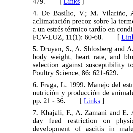
479. [
Links
]
4. De Basilio, V.; M. Vilariño,
aclimatación precoz sobre la term
a un estrés térmico tardío en condi
FCV-LUZ, 11(1): 60-68. [
Lin
5. Druyan, S., A. Shlosberg and A
body weight, heart rate, and blo
selection against susceptibility 
Poultry Science, 86: 621-629.
6. Fraga, L. 1999. Manejo del est
nutrición y producción de anima
pp. 21 - 36. [
Links
]
7. Khajali, F., A. Zamani and E. 
day feed restriction on physio
development of ascitis in male