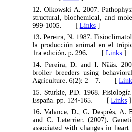
12. Olkowski A. 2007. Pathophysio
structural, biochemical, and mole
999-1005. [
Links
]
13. Pereira, N. 1987. Fisioclimato
la producción animal en el trópi
1ra edición. p. 296. [
Links
]
14. Pereira, D. and I. Nääs. 200
broiler breeders using behaviora
Agriculture. 6(2): 2 – 7. [
Link
15. Sturkie, P.D. 1968. Fisiología
España. pp. 124-165. [
Links
]
16. Valance, D., G. Desprès, A. 
and C. Leterrier. (2007). Geneti
associated with changes in heart 