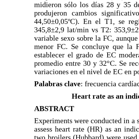
midieron sólo los días 28 y 35 d
produjeron cambios significati
44,50±0,05ºC). En el T1, se re
345,8±2,9 lat/min vs T2: 353,9±2
variable sexo sobre la FC, aunqu
menor FC. Se concluye que la FC
establecer el grado de EC moder
promedio entre 30 y 32°C. Se reco
variaciones en el nivel de EC en po
Palabras clave
: frecuencia cardíac
Heart rate as an indic
ABSTRACT
Experiments were conducted in a s
assess heart rate (HR) as an indic
two broilers (Hubbard) were used