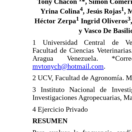
Tony Chacón
*, Simón Comer
4
1
Yrina Colina
, Jesús Rojas
, 
1
3
Héctor Zerpa
Ingrid Oliveros
y Vasco De Basili
1 Universidad Central de Ve
Facultad de Ciencias Veterinarias
Aragua Venezuela. *Correo
mvtonych@hotmail.com
.
2 UCV, Facultad de Agronomía. M
3 Instituto Nacional de Invest
Investigaciones Agropecuarias, Ma
4 Ejercicio Privado
RESUMEN