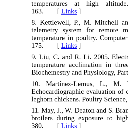
temperatures at high altitud
163. [
Links
]
8. Kettlewell, P., M. Mitchell a
telemetry system for remote m
temperature in poultry. Computer
175. [
Links
]
9. Liu, C. and R. Li. 2005. Elect
temperature acclimation in three
Biochemestry and Physiology, Pa
10. Martínez-Lemus, L., M. M
Echocardiographic evaluation of c
leghorn chickens. Poultry Scien
11. May, J., W. Deaton and S. Bra
broilers during exposure to hig
380. [
Links
]