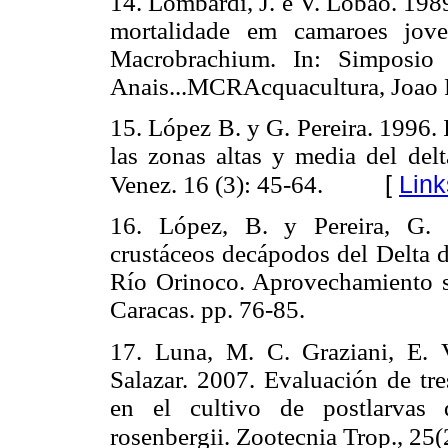
14. Lombardi, J. e V. Lobao. 198
mortalidade em camaroes jove
Macrobrachium. In: Simposio 
Anais...MCRAcquacultura, Joao P
15. López B. y G. Pereira. 1996.
las zonas altas y media del delt
[
Link
Venez. 16 (3): 45-64.
16. López, B. y Pereira, G. 
crustáceos decápodos del Delta de
Río Orinoco. Aprovechamiento s
Caracas. pp. 76-85.
17. Luna, M. C. Graziani, E. 
Salazar. 2007. Evaluación de tre
en el cultivo de postlarvas 
rosenbergii. Zootecnia Trop., 25