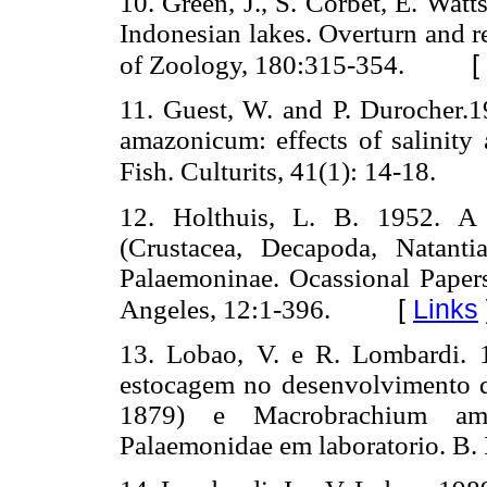
10. Green, J., S. Corbet, E. Wat
Indonesian lakes. Overturn and r
[
of Zoology, 180:315-354.
11. Guest, W. and P. Durocher.
amazonicum: effects of salinity 
Fish. Culturits, 41(1): 14-18.
12. Holthuis, L. B. 1952. A 
(Crustacea, Decapoda, Natant
Palaemoninae. Ocassional Paper
[
Links
Angeles, 12:1-396.
13. Lobao, V. e R. Lombardi. 1
estocagem no desenvolvimento 
1879) e Macrobrachium ama
Palaemonidae em laboratorio. B. I