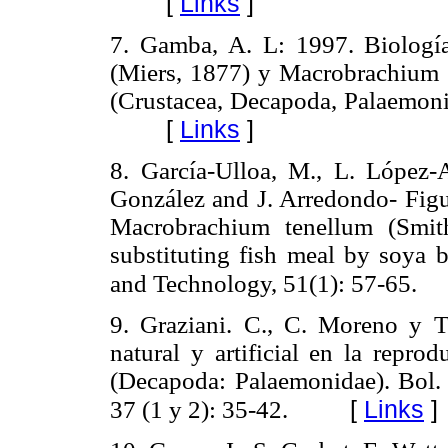
[
Links
]
7. Gamba, A. L: 1997. Biología
(Miers, 1877) y Macrobrachium 
(Crustacea, Decapoda, Palaemonid
[
Links
]
8. García-Ulloa, M., L. López-
González and J. Arredondo- Figu
Macrobrachium tenellum (Smith
substituting fish meal by soya 
and Technology, 51(1): 57-65.
9. Graziani. C., C. Moreno y T
natural y artificial en la repro
(Decapoda: Palaemonidae). Bol. 
[
Links
]
37 (1 y 2): 35-42.