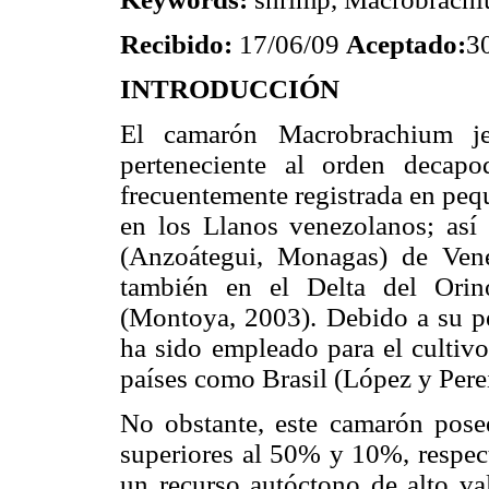
Recibido:
17/06/09
Aceptado:
3
INTRODUCCIÓN
El camarón Macrobrachium je
perteneciente al orden decap
frecuentemente registrada en peq
en los Llanos venezolanos; así
(Anzoátegui, Monagas) de Venez
también en el Delta del Orin
(Montoya, 2003). Debido a su p
ha sido empleado para el cultiv
países como Brasil (López y Pere
No obstante, este camarón posee
superiores al 50% y 10%, respec
un recurso autóctono de alto va