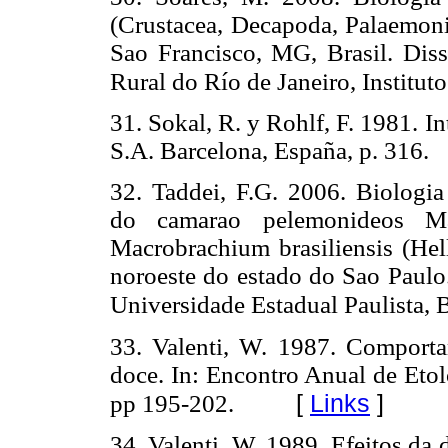
(Crustacea, Decapoda, Palaemoni
Sao Francisco, MG, Brasil. Diss
Rural do Río de Janeiro, Instituto
31. Sokal, R. y Rohlf, F. 1981. In
S.A. Barcelona, España, p. 316.
32. Taddei, F.G. 2006. Biologia
do camarao pelemonideos Ma
Macrobrachium brasiliensis (Hell
noroeste do estado do Sao Paulo
Universidade Estadual Paulista, 
33. Valenti, W. 1987. Comport
doce. In: Encontro Anual de Etolo
[
Links
]
pp 195-202.
34. Valenti, W. 1989. Efeitos da