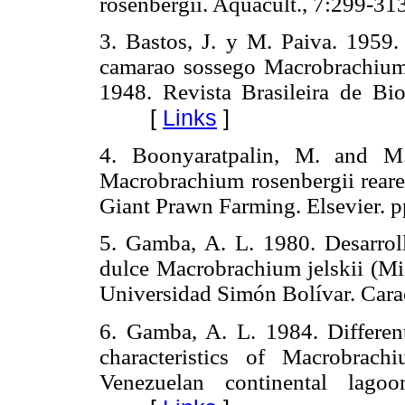
rosenbergii. Aquacult., 7:299-31
3. Bastos, J. y M. Paiva. 1959
camarao sossego Macrobrachium 
1948. Revista Brasileira de Bio
[
Links
]
4. Boonyaratpalin, M. and M.
Macrobrachium rosenbergii reare
Giant Prawn Farming. Elsevier. p
5. Gamba, A. L. 1980. Desarrol
dulce Macrobrachium jelskii (Mie
Universidad Simón Bolívar. Carac
6. Gamba, A. L. 1984. Differen
characteristics of Macrobrac
Venezuelan continental lagoo