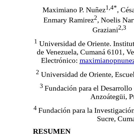
1,4*
Maximiano P. Nuñez
, Cés
2
Enmary Ramirez
, Noelis Na
2,3
Graziani
1
Universidad de Oriente. Instit
de Venezuela, Cumaná 6101, Ve
Electrónico:
maximianopnune
2
Universidad de Oriente, Escue
3
Fundación para el Desarrollo 
Anzoátegüi, P
4
Fundación para la Investigación
Sucre, Cuma
RESUMEN