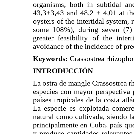
organisms, both in subtidal and
43,3±3,43 and 48,2 ± 4,01 at the
oysters of the intertidal system
some 108%), during seven (7) 
greater feasibility of the inter
avoidance of the incidence of pre
Keywords:
Crassostrea rhizophora
INTRODUCCIÓN
La ostra de mangle Crassostrea r
especies con mayor perspectiva p
países tropicales de la costa atl
La especie es explotada comerci
natural como cultivada, siendo l
principalmente en Cuba, país que
y produce cantidades relevantes