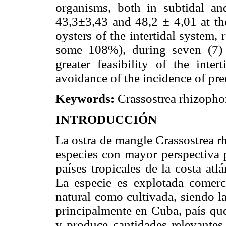
organisms, both in subtidal and
43,3±3,43 and 48,2 ± 4,01 at the
oysters of the intertidal system
some 108%), during seven (7) 
greater feasibility of the inter
avoidance of the incidence of pre
Keywords:
Crassostrea rhizophora
INTRODUCCIÓN
La ostra de mangle Crassostrea r
especies con mayor perspectiva p
países tropicales de la costa atl
La especie es explotada comerci
natural como cultivada, siendo l
principalmente en Cuba, país que
y produce cantidades relevantes