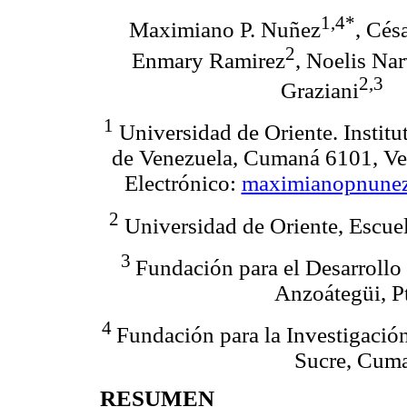
1,4*
Maximiano P. Nuñez
, Cés
2
Enmary Ramirez
, Noelis Na
2,3
Graziani
1
Universidad de Oriente. Instit
de Venezuela, Cumaná 6101, Ve
Electrónico:
maximianopnune
2
Universidad de Oriente, Escue
3
Fundación para el Desarrollo 
Anzoátegüi, P
4
Fundación para la Investigación
Sucre, Cuma
RESUMEN