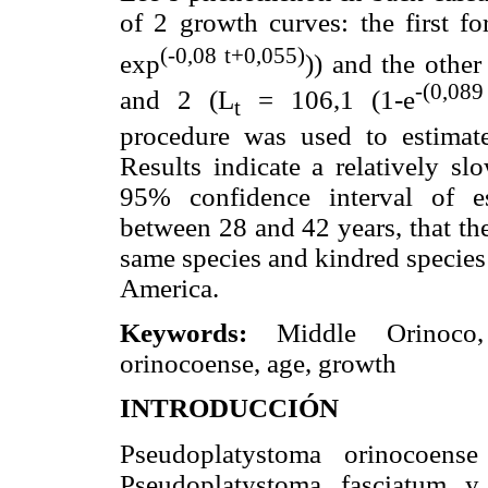
of 2 growth curves: the first fo
(-0,08 t+0,055)
exp
)) and the other
-(0,089
and 2 (L
= 106,1 (1-e
t
procedure was used to estimate
Results indicate a relatively sl
95% confidence interval of e
between 28 and 42 years, that th
same species and kindred species
America.
Keywords:
Middle Orinoco, a
orinocoense, age, growth
INTRODUCCIÓN
Pseudoplatystoma orinocoense
Pseudoplatystoma fasciatum y