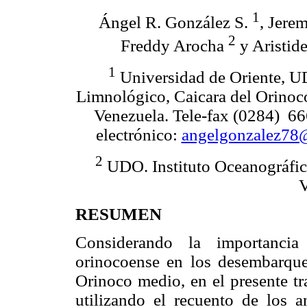
1
Ángel R. González S.
, Jer
2
Freddy Arocha
y Aristid
1
Universidad de Oriente, UD
Limnológico, Caicara del Orinoco
Venezuela. Tele-fax (0284) 6
electrónico:
angelgonzalez78
2
UDO. Instituto Oceanográfic
V
RESUMEN
Considerando la importancia
orinocoense en los desembarques
Orinoco medio, en el presente tr
utilizando el recuento de los a