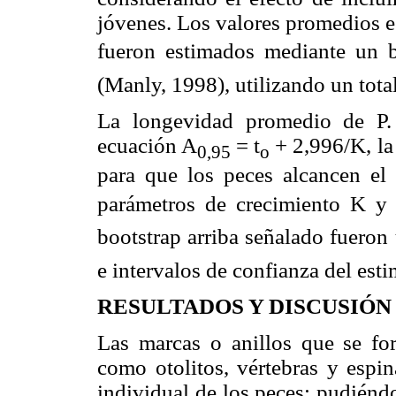
jóvenes. Los valores promedios e
fueron estimados mediante un b
(Manly, 1998), utilizando un tota
La longevidad promedio de P. 
ecuación A
= t
+ 2,996/K, la
0,95
o
para que los peces alcancen e
parámetros de crecimiento K y 
bootstrap arriba señalado fuero
e intervalos de confianza del es
RESULTADOS Y DISCUSIÓN
Las marcas o anillos que se for
como otolitos, vértebras y espin
individual de los peces; pudiéndos