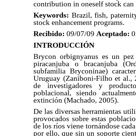
contribution in oneself stock can
Keywords:
Brazil, fish, patern
stock enhancement programs.
Recibido:
09/07/09
Aceptado:
0
INTRODUCCIÓN
Brycon orbignyanus es un pez 
piracanjuba o bracanjuba (Ord
subfamilia Bryconinae) caracte
Uruguay (Zaniboni-Filho et al., 
de investigadores y product
poblacional, siendo actualme
extinción (Machado, 2005).
De las diversas herramientas util
provocados sobre estas poblacion
de los ríos viene tornándose cada
por ello, que sin un soporte cien