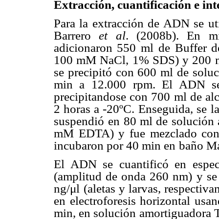
Extracción, cuantificación e i
Para la extracción de ADN se ut
Barrero
et al
. (2008b). En mi
adicionaron 550 ml
de Buffer 
100 mM NaCl, 1% SDS) y 200 mg
se precipitó con 600 ml de solu
min a 12.000
rpm. El ADN se 
precipitandose con 700 ml de alc
2 horas a -20ºC. Enseguida, se
l
suspendió
en 80 ml de solución
mM EDTA) y fue mezclado con
incubaron por 40 min en
baño Ma
El ADN se cuantificó en espec
(amplitud de onda 260 nm)
y se
ng/μl
(aletas y larvas, respectiva
en electroforesis horizontal usa
min, en solución
amortiguadora