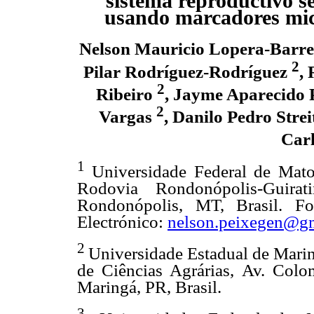
sistema reproductivo s
usando marcadores micr
Nelson Mauricio Lopera-Barr
2
Pilar Rodríguez-Rodríguez
,
2
Ribeiro
, Jayme Aparecido
2
Vargas
, Danilo Pedro Strei
Car
1
Universidade Federal de Mato
Rodovia Rondonópolis-Guira
Rondonópolis, MT, Brasil. F
Electrónico:
nelson.peixegen@g
2
Universidade Estadual de Mari
de Ciências Agrárias, Av. Col
Maringá, PR, Brasil.
3