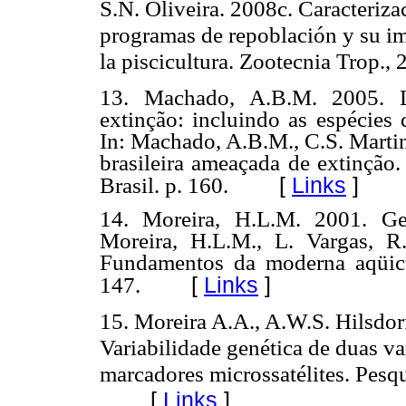
S.N. Oliveira. 2008c. Caracteriza
programas de repoblación y su im
la piscicultura.
Zootecnia Trop., 
13. Machado, A.B.M. 2005. Li
extinção: incluindo as espécies
In: Machado, A.B.M., C.S. Marti
brasileira ameaçada de extinção.
[
Links
]
Brasil. p. 160.
14. Moreira, H.L.M. 2001. Ge
Moreira, H.L.M., L. Vargas, R
Fundamentos da moderna aqüicu
[
Links
]
147.
15. Moreira A.A., A.W.S. Hilsdorf
Variabilidade genética de duas va
marcadores microssatélites.
Pesqu
[
Links
]