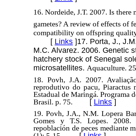
16. Nordeide, J.T. 2007. Is there m
gametes? A review of effects of 
compatibility on offspring qualit
[
Links
]
17. Porta, J., J.
M.C. Alvarez. 2006. Genetic s
hatchery stock of Senegal sol
microsatellites.
Aquaculture. 25
18. Povh, J.A. 2007. Avaliaçã
reprodutivo do pacu, Piaractus
Estadual de Maringá. Programa d
[
Links
]
Brasil. p. 75.
19. Povh, J.A., N.M. Lopera Barr
Gomes y T.S. Lopes. 2008. 
repoblación de peces mediante ma
[
Links
]
(1): 5-15.