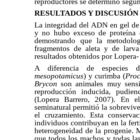
reproductores se determinó
según
RESULTADOS Y DISCUSIÓN
La integridad del ADN en gel de
y no hubo exceso de proteína
demostrando
que la metodolog
fragmentos de aleta y de larva
resultados obtenidos por Lopera-
A diferencia de especies
mesopotamicus
) y curimba (
Proc
Brycon
son animales
muy sensi
reproducción inducida, pudiend
(Lopera Barrero, 2007). En el
seminatural permitió la
sobrevive
el
cruzamiento. Esta conserva
individuos contribuyan en la fert
heterogeneidad de la
progenie. 
que todos los machos y todas la