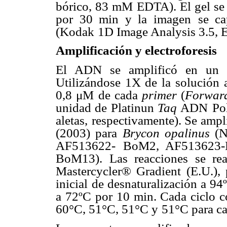
bórico, 83 mM EDTA). El gel se
por 30 min y la imagen
se ca
(Kodak
1D Image Analysis 3.5, E
Amplificación y electroforesis
El ADN se amplificó en un 
Utilizándose 1X de la solución
0,8 μM
de cada
primer
(
Forwa
unidad de Platinun
Taq
ADN
Po
aletas,
respectivamente). Se ampl
(2003) para
Brycon opalinus
(N
AF513622-
BoM2, AF513623
BoM13). Las reacciones se rea
Mastercycler® Gradient
(E.U.),
inicial
de desnaturalización a 94
a 72ºC por 10 min. Cada ciclo c
60°C, 51°C, 51°C y
51°C para ca