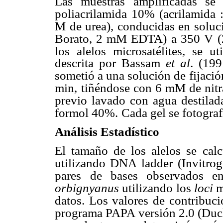
Las muestras amplificadas se 
poliacrilamida 10%
(acrilamida 
M de urea), conducidas en soluc
Borato, 2 mM EDTA) a 350 V
(
los alelos
microsatélites, se u
descrita por Bassam
et al
. (199
sometió a una solución de
fijaci
min,
tiñéndose con 6 mM de nitr
previo lavado con agua destilad
formol 40%.
Cada gel se fotogra
Análisis Estadístico
El tamaño de los alelos se calc
utilizando DNA ladder
(Invitro
pares
de bases observados en
orbignyanus
utilizando los
loci
m
datos. Los valores de
contribuci
programa PAPA versión 2.0 (Du