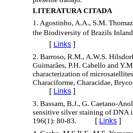
LITERATURA CITADA
1. Agostinho, A.A., S.M. Thoma
the Biodiversity of Brazils Inla
[
Links
]
2. Barroso, R.M., A.W.S. Hilsdor
Guimarães, P.H. Cabello and Y.M.
characterization of microsatellit
Characiforme, Characidae, Brycon
[
Links
]
3. Bassam, B.J., G. Caetano-Anol
sensitive silver staining of DNA
196(1): 80-83.
[
Links
]