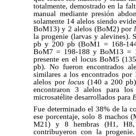
totalmente, demostrado en la
fal
manual
mediante presión abdom
solamente 14
alelos siendo evi
BoM13) y 2 alelos (BoM2) por
la progenie
(larvas y alevines).
pb y 200 pb (BoM1 = 168-14
BoM7 = 198-188 y BoM13
= 
presente en
el locus BoM5 (135
pb). No fueron encontrados ale
similares a los encontrados
por 
alelos
por
locus
(140 a 200 pb)
encontraron 3 alelos para lo
microsatélite desarrollados
para
B
Fue determinado el 38% de la co
ese porcentaje, solo
8 machos (
M21) y 8 hembras (H1, H8,
contribuyeron con la progenie.