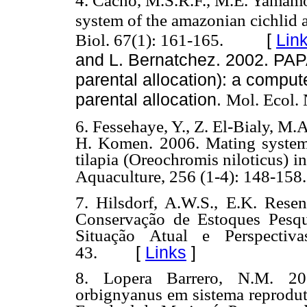
4. Cacho, M.S.R.F., M.E. Yamamo
system of the amazonian cichlid 
Biol. 67(1): 161-165.
[
Lin
and L. Bernatchez. 2002. PAPA
parental allocation): a comput
parental allocation.
Mol. Ecol.
6. Fessehaye, Y., Z. El-Bialy, M
H. Komen. 2006. Mating systems
tilapia (Oreochromis niloticus) in
Aquaculture, 256 (1-4): 148-158.
7. Hilsdorf, A.W.S., E.K. Rese
Conservação de Estoques Pesqu
Situação Atual e Perspectiva
[
Links
]
43.
8. Lopera Barrero, N.M. 20
orbignyanus em sistema reprodut