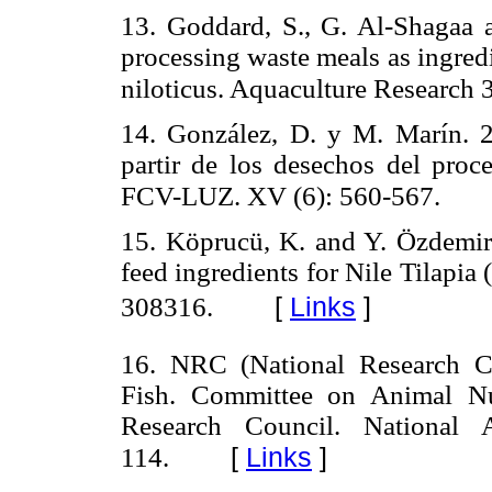
13. Goddard, S., G. Al-Shagaa a
processing waste meals as ingredi
niloticus. Aquaculture Research 
14. González, D. y M. Marín. 2
partir de los desechos del proce
FCV-LUZ. XV (6): 560-567.
15. Köprucü, K. and Y. Özdemir. 
feed ingredients for Nile Tilapia
[
Links
]
308316.
16. NRC (National Research Co
Fish. Committee on Animal Nut
Research Council. National 
[
Links
]
114.