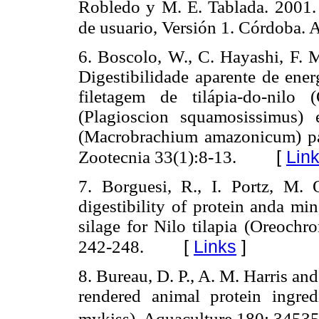
Robledo y M. E. Tablada. 2001.
de usuario, Versión 1. Córdoba. 
6. Boscolo, W., C. Hayashi, F. 
Digestibilidade aparente de ener
filetagem de tilápia-do-nilo
(Plagioscion squamosissimus)
(Macrobrachium amazonicum) para
[
Lin
Zootecnia 33(1):8-13.
7. Borguesi, R., I. Portz, M. 
digestibility of protein anda mi
silage for Nilo tilapia (Oreochr
[
Links
]
242-248.
8. Bureau, D. P., A. M. Harris an
rendered animal protein ingre
mykiss). Aquaculture 180: 34535