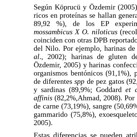
Según Köprucü y Özdemir (2005), 
ricos en proteínas se hallan gen
89,92 %), de los EP experim
mossambicus X O. niloticus
(reco
coinciden con otras DPB reportados
del Nilo. Por ejemplo, harinas d
al
., 2002); harinas de gluten
Özdemir, 2005) y harinas confecc
organismos bentónicos (91,1%), 
de diferentes
spp
de pez gatos (9
y sardinas (89,9%; Goddard
et 
affinis
(82,2%,Ahmad, 2008). Por el
de carne (73,19%), sangre (50,6
gammarido (75,8%), exoesquelet
2005).
Estas diferencias se pueden atri