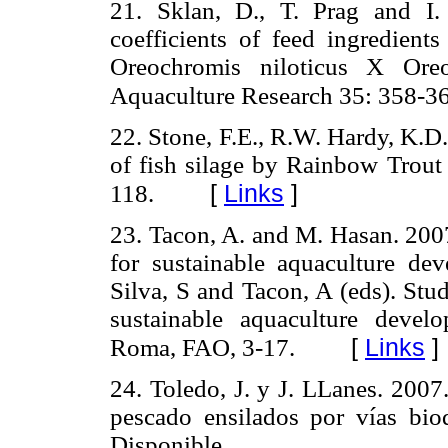
21. Sklan, D., T. Prag and I. 
coefficients of feed ingredients
Oreochromis niloticus X Oreoc
Aquaculture Research 35: 358-3
22. Stone, F.E., R.W. Hardy, K.D.
of fish silage by Rainbow Trout 
[
Links
]
118.
23. Tacon, A. and M. Hasan. 2007
for sustainable aquaculture de
Silva, S and Tacon, A (eds). Stud
sustainable aquaculture devel
[
Links
]
Roma, FAO, 3-17.
24. Toledo, J. y J. LLanes. 2007
pescado ensilados por vías bi
Dispon