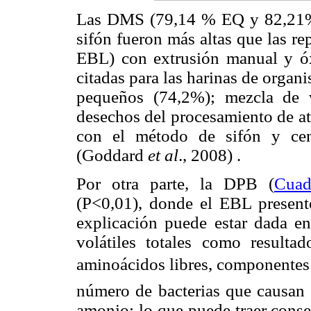
Las DMS (79,14 % EQ y 82,21% 
sifón fueron más altas que las 
EBL) con extrusión manual y ó
citadas para las harinas de orga
pequeños (74,2%); mezcla de 
desechos del procesamiento de at
con el método de sifón y cen
(Goddard
et al
., 2008) .
Por otra parte, la DPB (
Cuad
(P<0,01), donde el EBL present
explicación puede estar dada e
volátiles totales como resulta
aminoácidos libres, componentes d
número de bacterias que causan
amonio; lo que puede traer conse