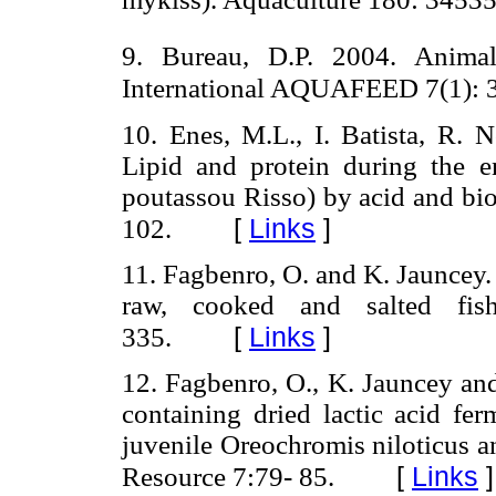
9. Bureau, D.P. 2004. Animal 
International AQUAFEED 7(1): 3
10. Enes, M.L., I. Batista, R.
Lipid and protein during the e
poutassou Risso) by acid and bi
[
Links
]
102.
11. Fagbenro, O. and K. Jauncey.
raw, cooked and salted fis
[
Links
]
335.
12. Fagbenro, O., K. Jauncey and
containing dried lactic acid fe
juvenile Oreochromis niloticus a
[
Links
]
Resource 7:79- 85.