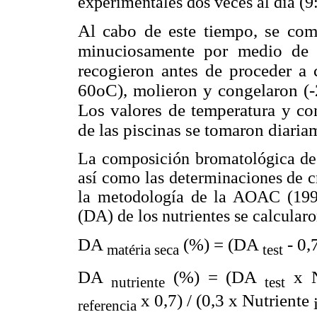
experimentales dos veces al día (9
Al cabo de este tiempo, se come
minuciosamente por medio de 
recogieron antes de proceder a 
60oC), molieron y congelaron (-2
Los valores de temperatura y co
de las piscinas se tomaron diari
La composición bromatológica de l
así como las determinaciones de c
la metodología de la AOAC (1998)
(DA) de los nutrientes se calcula
DA
(%) = (DA
- 0,
matéria seca
test
DA
(%) = (DA
x N
nutriente
test
x 0,7) / (0,3 x Nutriente
referencia