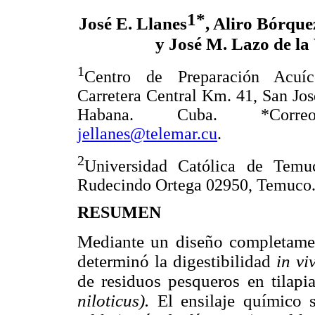
1*
José E. Llanes
, Aliro Bórque
y José M. Lazo de la
1
Centro de Preparación Acuí
Carretera Central Km. 41, San Jos
Habana. Cuba. *Correo
jellanes@telemar.cu
.
2
Universidad Católica de Temu
Rudecindo Ortega 02950, Temuco.
RESUMEN
Mediante un diseño completament
determinó la digestibilidad
in v
de residuos pesqueros en tilapia
niloticus).
El ensilaje químico 