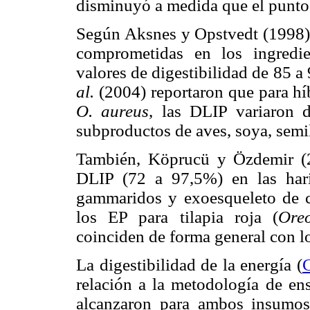
disminuyó a medida que el punto 
Según Aksnes y Opstvedt (1998), 
comprometidas en los ingredie
valores de digestibilidad de 85 a
al.
(2004) reportaron que para hí
O. aureus
, las DLIP variaron 
subproductos de aves, soya, semil
También, Köprucü y Özdemir (20
DLIP (72 a 97,5%) en las hari
gammaridos y exoesqueleto de 
los EP para tilapia roja (
Ore
coinciden de forma general con lo
La digestibilidad de la energía (
relación a la metodología de ens
alcanzaron para ambos insumo