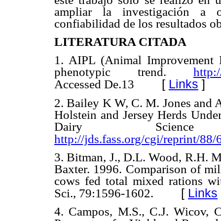
ampliar la investigación a o
confiabilidad de los resultados o
LITERATURA CITADA
1. AIPL (Animal Improvement 
phenotypic trend.
http:
[
Links
]
Accessed De.13
2. Bailey K W, C. M. Jones and A
Holstein and Jersey Herds Under
Dairy Science
http://jds.fass.org/cgi/reprint/88
3. Bitman, J., D.L. Wood, R.H. M
Baxter. 1996. Comparison of milk
cows fed total mixed rations wi
[
Links
Sci., 79:1596-1602.
4. Campos, M.S., C.J. Wicov, C