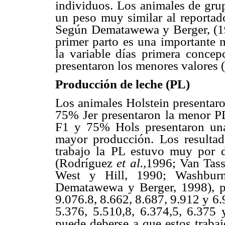
individuos. Los animales de gru
un peso muy similar al report
Según Dematawewa y Berger, (199
primer parto es una importante 
la variable días primera conce
presentaron los menores valores 
Producción de leche (PL)
Los animales Holstein presentaro
75% Jer presentaron la menor PL
F1 y 75% Hols presentaron un
mayor producción. Los resulta
trabajo la PL estuvo muy por d
(Rodríguez
et al.,
1996; Van Tas
West y Hill, 1990; Washbu
Dematawewa y Berger, 1998), pa
9.076.8, 8.662, 8.687, 9.912 y 6.
5.376, 5.510,8, 6.374,5, 6.375 
puede deberse a que estos trabaj