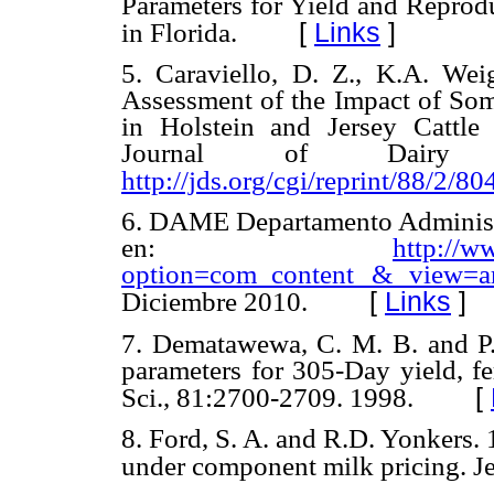
Parameters for Yield and Reprodu
[
Links
]
in Florida.
5. Caraviello, D. Z., K.A. We
Assessment of the Impact of Som
in Holstein and Jersey Cattle
Journal of Dairy S
http://jds.org/cgi/reprint/88/2/80
6. DAME Departamento Administra
en:
http://w
option=com_content & view=a
[
Links
]
Diciembre 2010.
7. Dematawewa, C. M. B. and P.
parameters for 305-Day yield, fer
[
Sci., 81:2700-2709. 1998.
8. Ford, S. A. and R.D. Yonkers. 1
under component milk pricing. Je