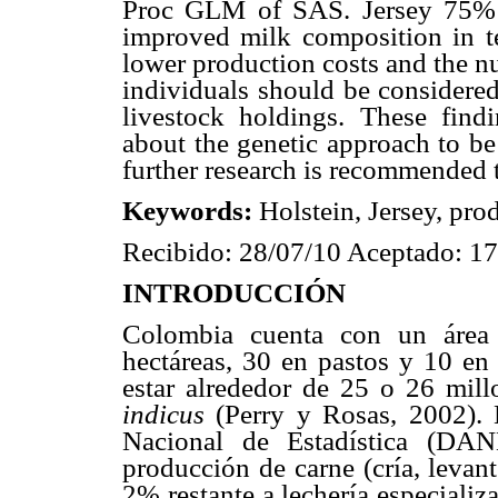
Proc GLM of SAS. Jersey 75% 
improved milk composition in te
lower production costs and the n
individuals should be considered
livestock holdings. These find
about the genetic approach to b
further research is recommended to
Keywords:
Holstein, Jersey, pro
Recibido: 28/07/10 Aceptado: 1
INTRODUCCIÓN
Colombia cuenta con un área 
hectáreas, 30 en pastos y 10 en
estar alrededor de 25 o 26 mill
indicus
(Perry y Rosas, 2002).
Nacional de Estadística (DAN
producción de carne (cría, levan
2% restante a lechería especiali