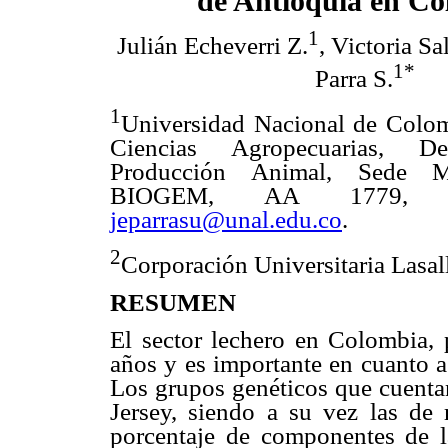
de Antioquia
en Co
1
Julián Echeverri Z.
, Victoria Sa
1*
Parra S.
1
Universidad Nacional de Colom
Ciencias Agropecuarias, D
Producción Animal, Sede M
BIOGEM, AA 1779, Col
jeparrasu@unal.edu.co
.
2
Corporación Universitaria Lasal
RESUMEN
El sector lechero en Colombia, 
años y es importante en cuanto a 
Los grupos genéticos que cuentan
Jersey, siendo a su vez las d
porcentaje de componentes de la