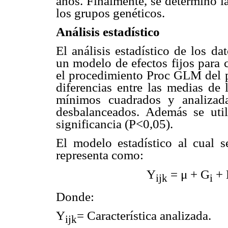
años. Finalmente, se determinó l
los grupos genéticos.
Análisis estadístico
El análisis estadístico de los da
un modelo de efectos fijos para c
el procedimiento Proc GLM del p
diferencias entre las medias de 
mínimos cuadrados y analiza
desbalanceados. Además se uti
significancia (P<0,05).
El modelo estadístico al cual se
representa como:
Y
= μ + G
+ 
ijk
i
Donde:
Y
= Característica analizada.
ijk