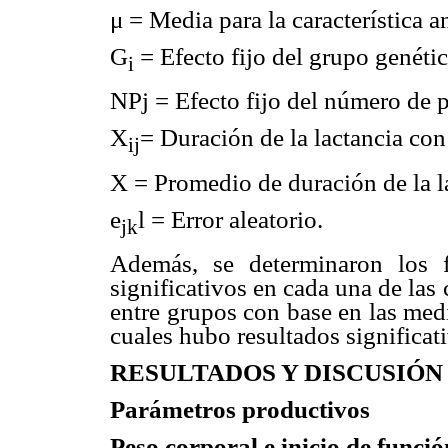
μ = Media para la característica a
G
= Efecto fijo del grupo genético
i
NPj = Efecto fijo del número de par
X
= Duración de la lactancia con 
ij
X = Promedio de duración de la la
e
l = Error aleatorio.
jk
Además, se determinaron los f
significativos en cada una de las 
entre grupos con base en las media
cuales hubo resultados significat
RESULTADOS Y DISCUSIÓN
Parámetros productivos
Peso corporal e inicio de funci