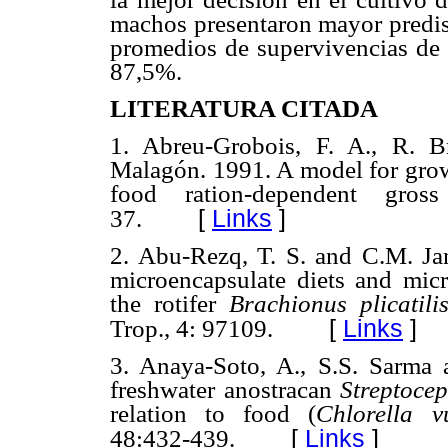
machos presentaron mayor predis
promedios de supervivencias de
87,5%.
LITERATURA CITADA
1. Abreu-Grobois, F. A., R. 
Malagón. 1991. A model for gro
food ration-dependent gross
[
Links
]
37.
2. Abu-Rezq, T. S. and C.M. Ja
microencapsulate diets and micr
the rotifer
Brachionus plicatil
[
Links
]
Trop., 4: 97109.
3. Anaya-Soto, A., S.S. Sarma 
freshwater anostracan
Streptoce
relation to food (
Chlorella
v
[
Links
]
48:432-439.