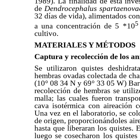
1989). La finalidad de esta inve
de
Dendrocephalus spartaenov
32 días de vida), alimentados con
5
a una concentración de 5 *10
cultivo.
MATERIALES Y MÉTODOS
Captura y recolección de los a
Se utilizaron quistes deshidra
hembras ovadas colectada de char
(10° 08 34 N y 69° 33 05 W) B
recolección de hembras se util
malla; las cuales fueron transpo
cava isotérmica con aireación c
Una vez en el laboratorio, se co
de origen, proporcionándoles air
hasta que liberaran los quistes.
luego se cosecharon los quistes 