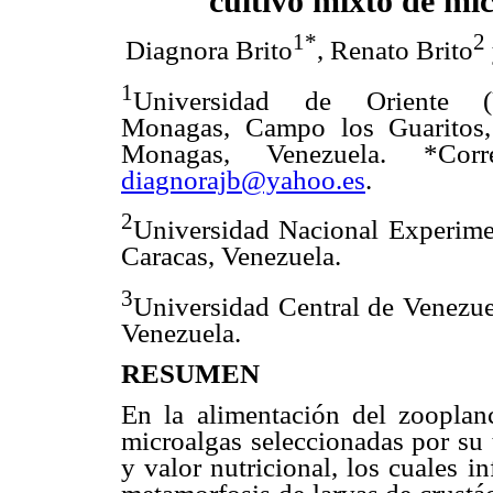
cultivo mixto de mi
1*
2
Diagnora Brito
, Renato Brito
1
Universidad de Oriente 
Monagas, Campo los Guaritos,
Monagas, Venezuela. *Corre
diagnorajb@yahoo.es
.
2
Universidad Nacional Experim
Caracas, Venezuela.
3
Universidad Central de Venezue
Venezuela.
RESUMEN
En la alimentación del zooplanc
microalgas seleccionadas por su 
y valor nutricional, los cuales i