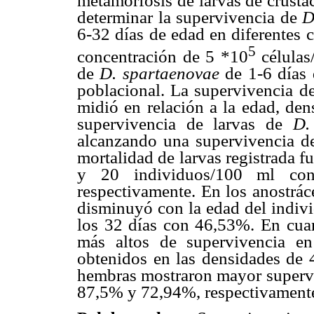
metamorfosis de larvas de crustác
determinar la supervivencia de
D
6-32 días de edad en diferentes 
5
concentración de 5 *10
células
de
D. spartaenovae
de 1-6 días
poblacional. La supervivencia de
midió en relación a la edad, den
supervivencia de larvas de
D.
alcanzando una supervivencia d
mortalidad de larvas registrada f
y 20 individuos/100 ml co
respectivamente. En los anostrác
disminuyó con la edad del indivi
los 32 días con 46,53%. En cuan
más altos de supervivencia e
obtenidos en las densidades de 4
hembras mostraron mayor superv
87,5% y 72,94%, respectivament