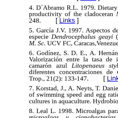
4. D´Abramo R.L. 1979. Dietary f
productivity of the cladoceran
[
Links
]
248.
5. García J.V. 1997. Aspectos d
especie
Dendrocephalus geayi
(
M. Sc.
UCV FC, Caracas,Venezuel
6. Godínez, S. D. E., A. Herná
Valorización entre la tasa de 
camarón azul
Litopenaeus sty
diferentes concentraciones de
[
Lin
Trop., 21(2): 133-147.
7. Korstad, J., A. Neyts, T. Dani
of swimming speed and egg ratio 
cultures in aquaculture. Hydrobio
8. Leal L. 1998. Microalgas para
microalgas y cianobacterias.