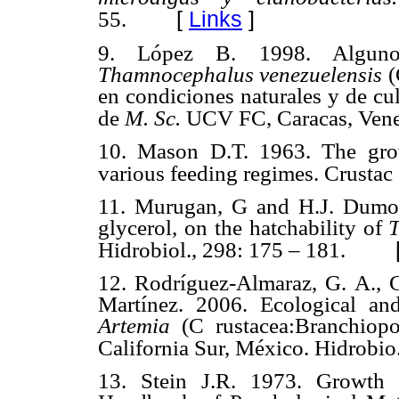
[
Links
]
55.
9. López B. 1998. Alguno
Thamnocephalus venezuelensis
(
en condiciones naturales y de cul
de
M. Sc.
UCV FC, Caracas, Venez
10. Mason D.T. 1963. The gr
various feeding regimes. Crustac
11. Murugan, G and H.J. Dumon
glycerol, on the hatchability of
Hidrobiol., 298: 175 – 181.
12. Rodríguez-Almaraz, G. A.,
Martínez. 2006. Ecological an
Artemia
(C rustacea:Branchiop
California Sur, México. Hidrobio
13. Stein J.R. 1973. Growth 