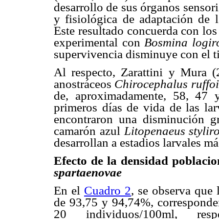
desarrollo de sus órganos sensori
y fisiológica de adaptación de l
Este resultado concuerda con los
experimental con
Bosmina logir
supervivencia disminuye con el 
Al respecto, Zarattini y Mura 
anostráceos
Chirocephalus
ruffoi
de, aproximadamente, 58, 47 y
primeros días de vida de las la
encontraron una disminución gr
camarón azul
Litopenaeus stylir
desarrollan a estadios larvales m
Efecto de la densidad poblacio
spartaenovae
En el
Cuadro 2
, se observa que 
de 93,75 y 94,74%, corresponden
20 individuos/100ml, respe