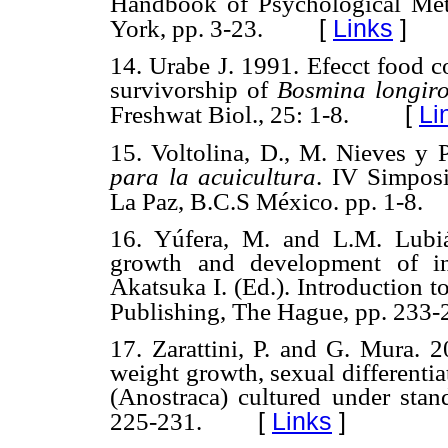
Handbook of Psychological Met
[
Links
]
York, pp. 3-23.
14. Urabe J. 1991. Efecct food c
survivorship of
Bosmina
longir
[
Li
Freshwat Biol., 25: 1-8.
15. Voltolina, D., M. Nieves y 
para la acuicultura
. IV Simposi
La Paz, B.C.S México. pp. 1-8.
16. Yúfera, M. and L.M. Lubiá
growth and development of in
Akatsuka I. (Ed.). Introduction
Publishing, The Hague, pp. 233-
17. Zarattini, P. and G. Mura. 2
weight growth, sexual differentia
(Anostraca) cultured under stand
[
Links
]
225-231.