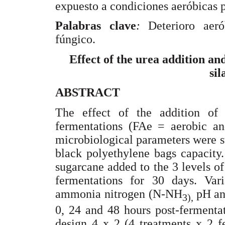
expuesto a condiciones aeróbicas 
Palabras clave
:
Deterioro aeró
fúngico.
Effect of the urea addition an
sil
ABSTRACT
The effect of the addition o
fermentations (FAe = aerobic a
microbiological parameters were s
black polyethylene bags capacity
sugarcane added to the 3 levels of 
fermentations for 30 days. Var
ammonia nitrogen (N-NH
pH an
3),
0, 24 and 48 hours post-fermenta
design 4 x 2 (4 treatments x 2 f