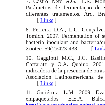
7. Castro Neto A.G., L.R. Mol
Parâmetros de fermentação de s
diferentes tratamentos. Arq. Br
[
Links
]
8. Ferreira D.A., L.C. Gonçalve
Tomich. 2007. Fermentation of su
bacteria inoculant and bacteria/
Zootec. 59(2):423-433. [
Link
10. Gaggiotti M.C., J.C. Basíl
Caffaratti y O.A. Quaino. 200
indicadora de la presencia de otra
Asociación Latinoamericana d
[
Links
]
11. Gutiérrez, L.M. 2009. Eval
empaquetados. E.E.A. Balc