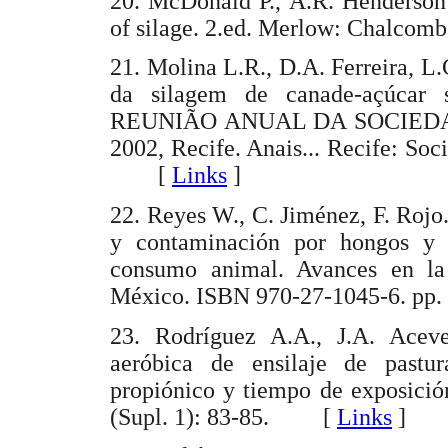
20. McDonald P., A.R. Henderson 
of silage. 2.ed. Merlow: Chalco
21. Molina L.R., D.A. Ferreira, L
da silagem de canade-açúcar s
REUNIÃO ANUAL DA SOCIEDA
2002, Recife. Anais... Recife: So
[
Links
]
22. Reyes W., C. Jiménez, F. Rojo.
y contaminación por hongos y m
consumo animal. Avances en la
México. ISBN 970-27-1045-6. 
23. Rodríguez A.A., J.A. Acev
aeróbica de ensilaje de pastur
propiónico y tiempo de exposició
(Supl. 1): 83-85. [
Links
]