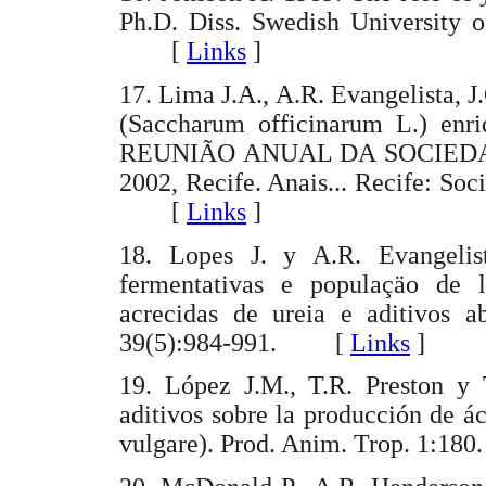
Ph.D. Diss. Swedish University o
[
Links
]
17. Lima J.A., A.R. Evangelista, 
(Saccharum officinarum L.) enri
REUNIÃO ANUAL DA SOCIEDA
2002, Recife. Anais... Recife: So
[
Links
]
18. Lopes J. y A.R. Evangelista
fermentativas e populaçäo de l
acrecidas de ureia e aditivos a
39(5):984-991. [
Links
]
19. López J.M., T.R. Preston y 
aditivos sobre la producción de á
vulgare). Prod. Anim. Trop. 1: