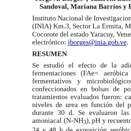
Sandoval, Mariana Barrios y 
Instituto Nacional de Investigacio
(INIA) Km.3, Sector La Ermita, M
Vene
Cocorote del estado Yaracuy,
electrónico:
jborges@inia.gob.ve
.
RESUMEN
Se estudió el efecto de la a
fermentaciones (FAe= aeróbica
fermentativos y microbiológi
confeccionados en bolsas de po
tratamientos evaluados fueron: c
niveles de urea en función del p
durante 30 d. Se evaluaron las
amoniacal (N-NH
),
pH y recuento
3
24 y 48 h de exposición aeróbica