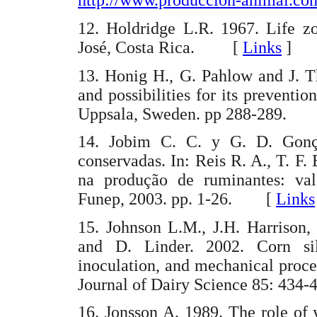
http://www.produccion-animal.co
12. Holdridge L.R. 1967. Life zo
José, Costa Rica. [
Links
]
13. Honig H., G. Pahlow and J. Th
and possibilities for its preventi
Uppsala, Sweden. pp 288-289
14. Jobim C. C. y G. D. Gonça
conservadas. In: Reis R. A., T. F.
na produção de ruminantes: valo
Funep, 2003. pp. 1-26. [
Links
15. Johnson L.M., J.H. Harrison
and D. Linder. 2002. Corn si
inoculation, and mechanical proces
Journal of Dairy Science 85: 4
16. Jonsson A. 1989. The role of y