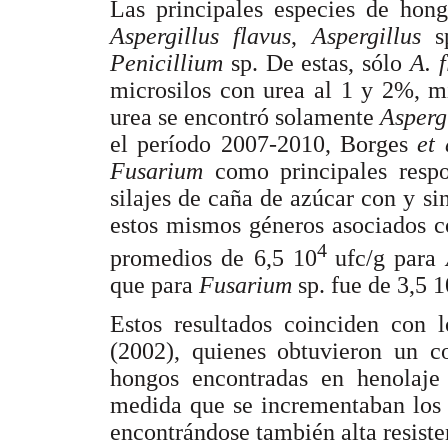
Las principales especies de hong
Aspergillus flavus
,
Aspergillus
s
Penicillium
sp. De estas, sólo
A. 
microsilos con urea al 1 y 2%, m
urea se encontró solamente
Asperg
el período 2007-2010, Borges
et 
Fusarium
como principales resp
silajes de caña de azúcar con y si
estos mismos géneros asociados c
4
promedios de 6,5 10
ufc/g para
que para
Fusarium
sp. fue de 3,5 1
Estos resultados coinciden con
(2002), quienes obtuvieron un c
hongos encontradas en henolaj
medida que se incrementaban los n
encontrándose también alta resist