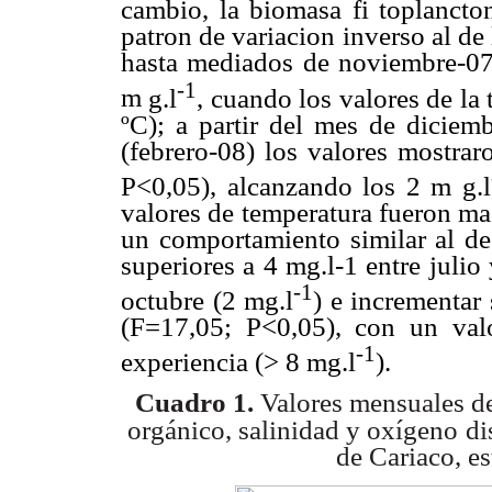
cambio, la biomasa fi toplancton
patron de variacion inverso al de
hasta mediados de noviembre-07)
-1
m
g.l
, cuando los valores de la
ºC); a partir del mes de diciemb
(febrero-08) los valores mostrar
P<0,05), alcanzando los 2
m
g.l
valores de temperatura fueron mas
un comportamiento similar al de 
superiores a 4 mg.l-1 entre juli
-1
octubre (2
m
g.l
) e incrementar
(F=17,05; P<0,05), con un val
-1
experiencia (> 8
m
g.l
).
Cuadro 1.
Valores mensuales de
orgánico, salinidad y oxígeno
di
de Cariaco, e