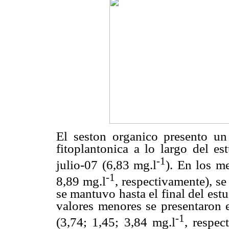
El seston organico presento un
fitoplantonica a lo largo del es
-1
julio-07 (6,83
m
g.l
). En los m
-1
8,89
m
g.l
, respectivamente), s
se mantuvo hasta el final del est
valores menores se presentaron 
-1
(3,74; 1,45; 3,84
m
g.l
, respec