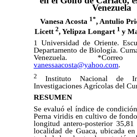
en el Golfo de Cariaco, e
Venezuela
1*
Vanesa Acosta
, Antulio Pr
2
1
Licett
, Yelipza Longart
y Ma
1 Universidad de Oriente. Escu
Departamento de Biología. Cuma
Venezuela. *Correo e
vanessaacosta@yahoo.com
.
2
Instituto Nacional de In
Investigaciones Agrícolas del C
RESUMEN
Se evaluó el índice de condición
Perna viridis en cultivo de fond
longitud antero-posterior 35,8
localidad de Guaca, ubicada en 