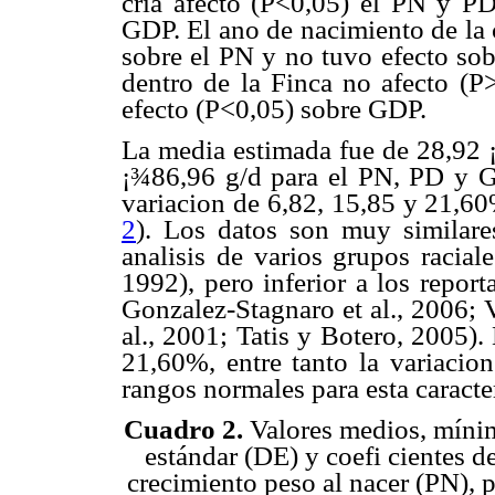
cria afecto (P<0,05) el PN y P
GDP. El ano de nacimiento de la c
sobre el PN y no tuvo efecto sob
dentro de la Finca no afecto (P>
efecto (P<0,05) sobre GDP.
La media estimada fue de 28,92 
¡¾86,96 g/d para el PN, PD y G
variacion de 6,82, 15,85 y 21,60%
2
). Los datos son muy similar
analisis de varios grupos racial
1992), pero inferior a los report
Gonzalez-Stagnaro et al., 2006; 
al., 2001; Tatis y Botero, 2005)
21,60%, entre tanto la variacio
rangos normales para esta caracter
Cuadro 2.
Valores medios, mín
estándar (DE) y coefi cientes de
crecimiento peso al nacer (PN), p