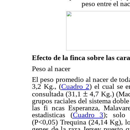
peso entre el na
Efecto de la finca sobre las car
Peso al nacer
El peso promedio al nacer de toda
3,2 Kg., (
Cuadro 2
) el cual se 
±
consultada (31,1
4,7 Kg.) (Madr
grupos raciales del sistema dobl
las fi ncas Esperanza, Malavare
estadisticas (
Cuadro 3
); solo 
(P<0,05) Trequina (24,14 Kg), l
genes de la raza Jersey puesto q