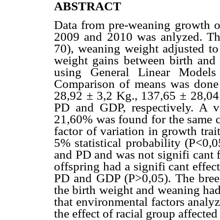
ABSTRACT
Data from pre-weaning growth of
2009 and 2010 was anlyzed. Thr
70), weaning weight adjusted to
weight gains between birth and
using General Linear Models
Comparison of means was done 
28,92 ± 3,2 Kg., 137,65 ± 28,04 
PD and GDP, respectively. A va
21,60% was found for the same ch
factor of variation in growth t
5% statistical probability (P<0,
and PD and was not signifi cant 
offspring had a signifi cant effe
PD and GDP (P>0,05). The breedi
the birth weight and weaning ha
that environmental factors analyz
the effect of racial group affect