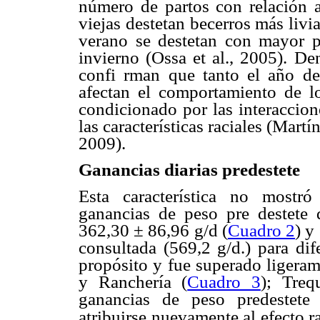
número de partos con relación al
viejas destetan becerros más liv
verano se destetan con mayor p
invierno (Ossa et al., 2005). Den
confi rman que tanto el año d
afectan el comportamiento de los
condicionado por las interaccion
las características raciales (Martí
2009).
Ganancias diarias predestete
Esta característica no mostró 
ganancias de peso pre destete 
362,30 ± 86,96 g/d (
Cuadro 2
) y
consultada (569,2 g/d.) para dif
propósito y fue superado ligeram
y Ranchería (
Cuadro 3
); Treq
ganancias de peso predestete
atribuirse nuevamente al efecto ra