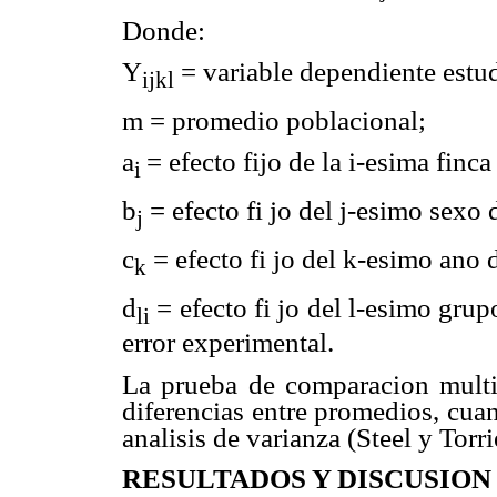
Donde:
Y
= variable dependiente estu
ijkl
m
= promedio poblacional;
a
= efecto fijo de la i-esima finca 
i
b
= efecto fi jo del j-esimo sexo 
j
c
= efecto fi jo del k-esimo ano 
k
d
= efecto fi jo del l-esimo grupo
li
error experimental.
La prueba de comparacion multi
diferencias entre promedios, cuan
analisis de varianza (Steel y Torri
RESULTADOS Y DISCUSION