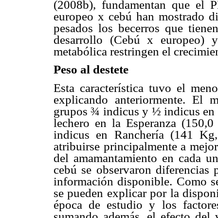
(2008b), fundamentan que el P
europeo x cebú han mostrado di
pesados los becerros que tiene
desarrollo (Cebú x europeo) 
metabólica restringen el crecimi
Peso al destete
Esta característica tuvo el me
explicando anteriormente. El 
grupos ¾ indicus y ½ indicus en
lechero en la Esperanza (150,
indicus en Ranchería (141 K
atribuirse principalmente a mejo
del amamantamiento en cada una 
cebú se observaron diferencias p
información disponible. Como se 
se pueden explicar por la dispon
época de estudio y los factores
sumando además, el efecto del vi