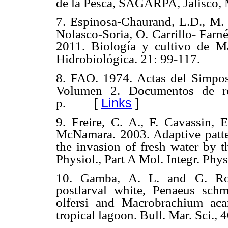
de la Pesca, SAGARPA, Jalisco, 
7.
Espinosa-Chaurand, L.D., M.
Nolasco-Soria, O. Carrillo- Farn
2011. Biología y cultivo de Ma
Hidrobiológica. 21: 99-117.
8. FAO. 1974. Actas del Simpos
Volumen 2. Documentos de re
[
Links
]
p.
9. Freire, C. A., F. Cavassin, 
McNamara. 2003. Adaptive patter
the invasion of fresh water by
Physiol., Part A Mol. Integr. Phy
10. Gamba, A. L. and G. Rod
postlarval white, Penaeus schm
olfersi and Macrobrachium aca
tropical lagoon. Bull. Mar. Sci., 