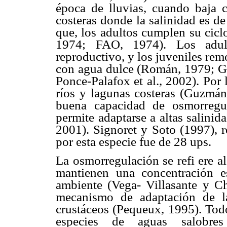
época de lluvias, cuando baja c
costeras donde la salinidad es d
que, los adultos cumplen su cicl
1974; FAO, 1974). Los adul
reproductivo, y los juveniles rem
con agua dulce (Román, 1979; 
Ponce-Palafox et al., 2002). Por l
ríos y lagunas costeras (Guzmá
buena capacidad de osmorregul
permite adaptarse a altas salini
2001). Signoret y Soto (1997), r
por esta especie fue de 28 ups.
La osmorregulación se refi ere a
mantienen una concentración e
ambiente (Vega- Villasante y Ch
mecanismo de adaptación de la
crustáceos (Pequeux, 1995). Tod
especies de aguas salobres 