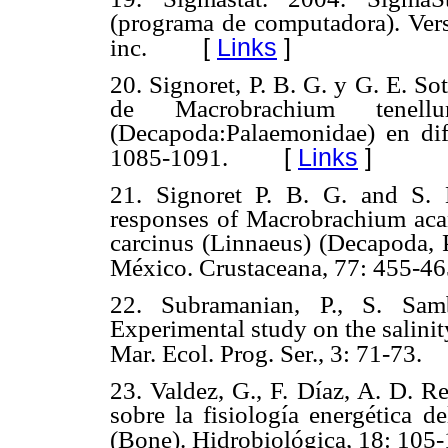
(programa de computadora). Ver
[
Links
]
inc.
20. Signoret, P. B. G. y G. E. 
de Macrobrachium tenell
(Decapoda:Palaemonidae) en dife
[
Links
]
1085-1091.
21. Signoret P. B. G. and S. 
responses of Macrobrachium ac
carcinus (Linnaeus) (Decapoda, 
México. Crustaceana, 77: 455-46
22. Subramanian, P., S. Sam
Experimental study on the salini
Mar. Ecol. Prog. Ser., 3: 71-73.
23. Valdez, G., F. Díaz, A. D. Re
sobre la fisiología energética 
(Bone). Hidrobiológica, 18: 105-