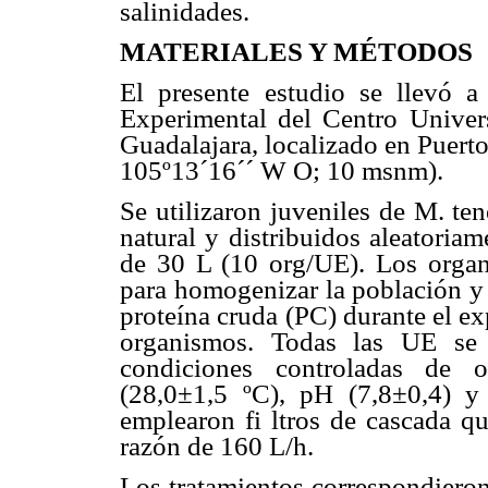
salinidades.
MATERIALES Y MÉTODOS
El presente estudio se llevó a
Experimental del Centro Univers
Guadalajara, localizado en Puerto
105º13´16´´ W O; 10 msnm).
Se utilizaron juveniles de M. te
natural y distribuidos aleatoria
de 30 L (10 org/UE). Los organ
para homogenizar la población y
proteína cruda (PC) durante el e
organismos. Todas las UE se 
condiciones controladas de o
(28,0±1,5 ºC), pH (7,8±0,4) y 
emplearon fi ltros de cascada qu
razón de 160 L/h.
Los tratamientos correspondieron