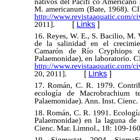
nativos del Pacífi co Americano
M. americanum (Bate, 1968). CI
http://www.revistaaquatic.com/c
[
Links
]
2011].
16. Reyes, W. E., S. Bacilio, M.
de la salinidad en el crecimi
Camarón de Río Cryphiops ca
Palaemonidae), en laboratorio. C
http://www.revistaaquatic.com/c
[
Links
]
20, 2011].
17. Román, C. R. 1979. Contrib
ecología de Macrobrachium t
Palaemonidae). Ann. Inst. Cienc.
18.
Román, C. R. 1991. Ecologí
Palaemonidae) en la laguna de 
Cienc. Mar. Limnol., 18: 109-160
19. Sigmastat. 2004. SigmaSta