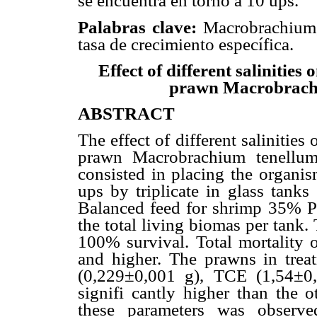
se encuentra en torno a 10 ups.
Palabras clave:
Macrobrachium, 
tasa de crecimiento específica.
Effect of different salinities
prawn Macrobrachi
ABSTRACT
The effect of different salinities
prawn Macrobrachium tenellum 
consisted in placing the organis
ups by triplicate in glass tanks
Balanced feed for shrimp 35% PC
the total living biomas per tank
100% survival. Total mortality
and higher. The prawns in trea
(0,229±0,001 g), TCE (1,54±0
signifi cantly higher than the o
these parameters was observed