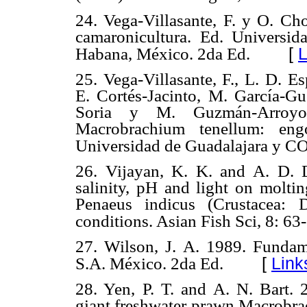
24. Vega-Villasante, F. y O. Ch
camaronicultura. Ed. Universi
[
L
Habana, México. 2da Ed.
25. Vega-Villasante, F., L. D. 
E. Cortés-Jacinto, M. García-G
Soria y M. Guzmán-Arroyo.
Macrobrachium tenellum: engo
Universidad de Guadalajara y 
26. Vijayan, K. K. and A. D. D
salinity, pH and light on molti
Penaeus indicus (Crustacea: 
conditions. Asian Fish Sci, 8: 63
27. Wilson, J. A. 1989. Fundam
[
Link
S.A. México. 2da Ed.
28. Yen, P. T. and A. N. Bart. 2
giant freshwater prawn Macrobra