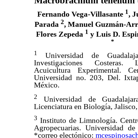
Macrobrachium tenellum 
1
Fernando Vega-Villasante
, 
2
Parada
, Manuel Guzmán-Ar
1
Flores Zepeda
y Luis D. Esp
*
1
Universidad de Guadalaja
Investigaciones Costeras. 
Acuicultura Experimental. Ce
Universidad no. 203, Del. Ixtap
México.
2
Universidad de Guadalajara
Licenciatura en Biología, Jalisco
3
Instituto de Limnología. Centr
Agropecuarias. Universidad de 
*correo electónico:
mcespinosac