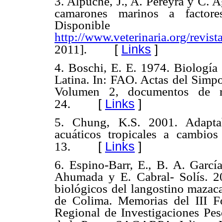
3.
Alpuche, J., A. Pereyra y C. 
camarones marinos a factore
Disponib
http://www.veterinaria.org/revis
[
Links
]
2011].
4.
Boschi, E. E. 1974. Biología 
Latina. In: FAO. Actas del Simpo
Volumen 2, documentos de re
[
Links
]
24.
5.
Chung, K.S. 2001. Adaptab
acuáticos tropicales a cambios
[
Links
]
13.
6.
Espino-Barr, E., B. A. Garc
Ahumada y E. Cabral- Solís. 20
biológicos del langostino mazac
de Colima. Memorias del III Fo
Regional de Investigaciones Pes