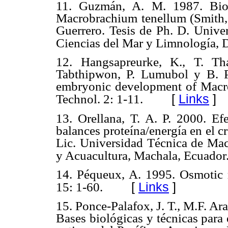
11. Guzmán, A. M. 1987. Biol
Macrobrachium tenellum (Smith, 
Guerrero. Tesis de Ph. D. Unive
Ciencias del Mar y Limnología, D
12. Hangsapreurke, K., T. Th
Tabthipwon, P. Lumubol y B. Pr
embryonic development of Macro
[
Links
]
Technol. 2: 1-11.
13. Orellana, T. A. P. 2000. Efe
balances proteína/energía en el 
Lic. Universidad Técnica de Mac
y Acuacultura, Machala, Ecuador.
14. Péqueux, A. 1995. Osmotic re
[
Links
]
15: 1-60.
15. Ponce-Palafox, J. T., M.F. Ar
Bases biológicas y técnicas para