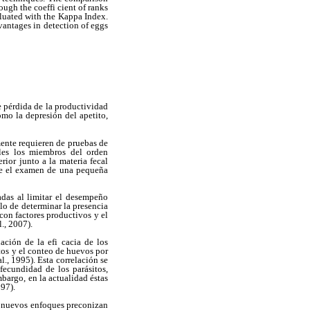
ugh the coeffi cient of ranks
luated with the Kappa Index.
dvantages in detection of eggs
 pérdida de la productividad
omo la depresión del apetito,
mente requieren de pruebas de
ales los miembros del orden
rior junto a la materia fecal
nte el examen de una pequeña
adas al limitar el desempeño
lo de determinar la presencia
 con factores productivos y el
., 2007).
ción de la efi cacia de los
tos y el conteo de huevos por
., 1995). Esta correlación se
fecundidad de los parásitos,
mbargo, en la actualidad éstas
997).
e nuevos enfoques preconizan