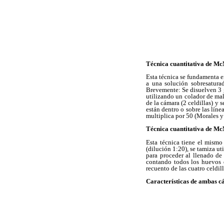
Técnica cuantitativa de Mc
Esta técnica se fundamenta e
a una solución sobresatura
Brevemente: Se disuelven 3 
utilizando un colador de mal
de la cámara (2 celdillas) y
están dentro o sobre las líne
multiplica por 50 (Morales y
Técnica cuantitativa de M
Esta técnica tiene el mism
(dilución 1:20), se tamiza u
para proceder al llenado de
contando todos los huevos q
recuento de las cuatro celdill
Características de ambas 