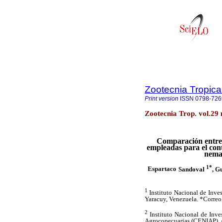
Zootecnia Tropica
Print version
ISSN
0798-726
Zootecnia Trop. vol.29
Comparación entre 
empleadas para el cont
nemat
1*
Espartaco
Sandoval
, G
1
Instituto Nacional de Inves
Yaracuy, Venezuela. *Correo
2
Instituto Nacional de Inve
Agrocopecuarias (CENIAP), 