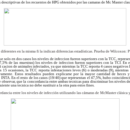
s descriptivas de los recuentos de HPG obtenidos por las camaras de Mc Master cla
 diferentes en la misma fi la indican diferencias estadísticas. Prueba de Wilcoxon: 
que solo en dos casos los niveles de infeccion fueron superiores con la TCC, represe
,5% de las muestras) los niveles de infeccion fueron superiores con la TCI. En e
fi cacion de animales infectados, ya que mientras la TCC reporta 4 casos negativos 
as 15 ocasiones, la TCC reporta infestaciones leves (6) o moderadas (9), mientras
ivamente. Estos resultados pueden explicarse por la mayor cantidad de heces 
INTA. En el resto de los casos (19/40) que representan el 47,5%, hubo coincidenci
observar, que la concordancia entre ambas tecnicas para discriminar los niveles de 
iente una tecnica no debe sustituir a la otra para estos fines.
dancia entre los niveles de infección utilizando las cámaras de
McMaster clásica 