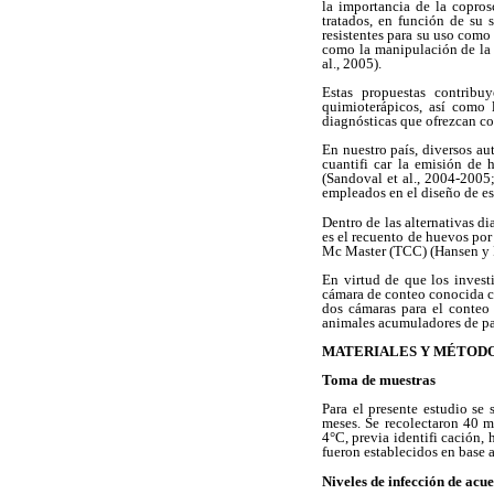
la importancia de la copros
tratados, en función de su s
resistentes para su uso como
como la manipulación de la 
al., 2005).
Estas propuestas contribuy
quimioterápicos, así como l
diagnósticas que ofrezcan con
En nuestro país, diversos au
cuantifi car la emisión de 
(Sandoval et al., 2004-2005;
empleados en el diseño de est
Dentro de las alternativas di
es el recuento de huevos por
Mc Master (TCC) (Hansen y P
En virtud de que los invest
cámara de conteo conocida com
dos cámaras para el conteo 
animales acumuladores de pa
MATERIALES Y MÉTOD
Toma de muestras
Para el presente estudio s
meses. Se recolectaron 40 m
4°C, previa identifi cación,
fueron establecidos en base 
Niveles de infección de acu