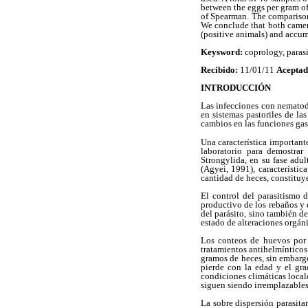
between the eggs per gram of
of Spearman. The comparison
We conclude that both cameras
(positive animals) and accum
Keysword:
coprology, paras
Recibido:
11/01/11
Aceptad
INTRODUCCIÓN
Las infecciones con nematod
en sistemas pastoriles de la
cambios en las funciones gas
Una característica important
laboratorio para demostrar
Strongylida, en su fase adul
(Agyei, 1991), característi
cantidad de heces, constitu
El control del parasitismo 
productivo de los rebaños y 
del parásito, sino también de
estado de alteraciones orgáni
Los conteos de huevos por 
tratamientos antihelmínticos
gramos de heces, sin embargo
pierde con la edad y el gra
condiciones climáticas locale
siguen siendo irremplazables
La sobre dispersión parasit