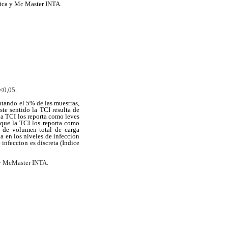
sica y Mc Master INTA.
P<0,05.
ntando el 5% de las muestras,
ste sentido la TCI resulta de
la TCI los reporta como leves
 que la TCI los reporta como
y de volumen total de carga
a en los niveles de infeccion
infeccion es discreta (Indice
y McMaster INTA.