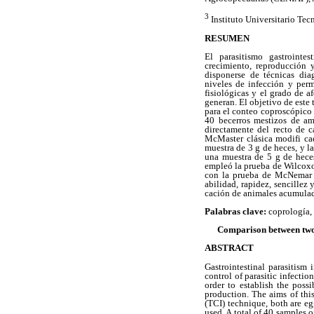
3
Instituto Universitario Tec
RESUMEN
El parasitismo gastrointes
crecimiento, reproducción 
disponerse de técnicas dia
niveles de infección y permi
fisiológicas y el grado de a
generan. El objetivo de este 
para el conteo coproscópico 
40 becerros mestizos de am
directamente del recto de c
McMaster clásica modifi ca
muestra de 3 g de heces, y 
una muestra de 5 g de heces
empleó la prueba de Wilcoxon
con la prueba de McNemar y
abilidad, rapidez, sencillez
cación de animales acumulad
Palabras clave:
coprología, 
Comparison between two M
ABSTRACT
Gastrointestinal parasitism
control of parasitic infectio
order to establish the possi
production. The aims of th
(TCI) technique, both are eg
used. A total of 40 samples o