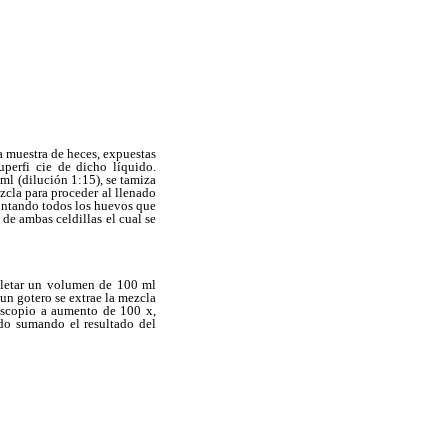
a muestra de heces, expuestas
perfi cie de dicho líquido.
l (dilución 1:15), se tamiza
zcla para proceder al llenado
contando todos los huevos que
 de ambas celdillas el cual se
pletar un volumen de 100 ml
un gotero se extrae la mezcla
roscopio a aumento de 100 x,
ado sumando el resultado del