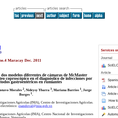
l
Services 
9
Journal
 no.4 Maracay Dec. 2011
SciELO
Article
dos modelos diferentes de cámaras de McMaster
eo coproscópico en el diagnóstico de infecciones por
Spanis
odos gastroentéricos en rumiantes
Article
2
3
1
ustavo Morales
, Nideysy Ybarra
, Mariana Barrios
, Jorge
1
Article
Borges
.
How to 
tigaciones Agrícolas (INIA), Centro de Investigaciones Agrícolas.
 electrónico:
esandoval@inia.gob.ve
.
SciELO
stigaciones Agrícolas (INIA), Centro Nacional de Investigaciones
Automat
Aragua, Venezuela.