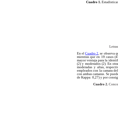
Cuadro 1.
Estadistica
Letras
En el
Cuadro 2
, se observa 
mientras que en 19 casos (47
mayor ventaja para la identi
(2) y moderados (2). En otr
moderadas y altas, respect
empleados con la camara del 
con ambas camaras. Se puede 
de Kappa: 0,27) y por consigu
Cuadro 2.
Concor