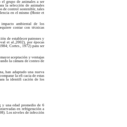
o el grupo de animales a ser
para la selección de animales
 de control sostenible, tales
lencia en el mismo (Hoste et
el impacto ambiental de los
requiere contar con técnicas
ción de establecer patrones y
val et al.,2002), por épocas
1984; Cortes., 1972) para ser
ce mayor aceptación y ventajas
leando la cámara de conteo de
tina, han adaptado una nueva
comparar la efi cacia de estas
ra la identifi cación de los
kg y una edad promedio de 6
nservadas en refrigeración a
98). Los niveles de infección