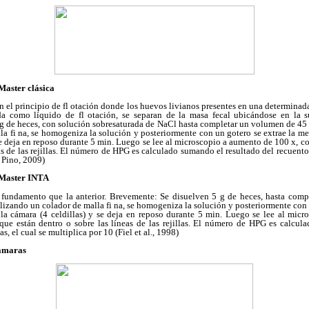
Master clásica
n el principio de fl otación donde los huevos livianos presentes en una determinad
da como líquido de fl otación, se separan de la masa fecal ubicándose en la su
g de heces, con solución sobresaturada de NaCl hasta completar un volumen de 45 m
la fi na, se homogeniza la solución y posteriormente con un gotero se extrae la me
 se deja en reposo durante 5 min. Luego se lee al microscopio a aumento de 100 x, 
as de las rejillas. El número de HPG es calculado sumando el resultado del recuento
 Pino, 2009)
cMaster INTA
o fundamento que la anterior. Brevemente: Se disuelven 5 g de heces, hasta com
tilizando un colador de malla fi na, se homogeniza la solución y posteriormente con 
 la cámara (4 celdillas) y se deja en reposo durante 5 min. Luego se lee al mic
ue están dentro o sobre las líneas de las rejillas. El número de HPG es calcul
as, el cual se multiplica por 10 (Fiel et al., 1998)
cámaras