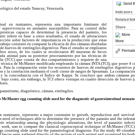
Send th
nológico del estado Yaracuy, Venezuela.
Indicators
Related lin
tinal en rumiantes, representa una importante limitante del
Share
y supervivencia en animales susceptibles. Para su control debe
gnósticas capaces de determinar la presencia del parásito, los
More
tir inferir en base a estos resultados, el estado de alteraciones
fección sobre factores de importancia en la producción que estas
More
trabajo consistió en comparar la eficacia de dos cámaras diseñadas
de huevos de estróngilos digestivos. Para el estudio se emplearon
Permali
bos sexos, de los cuales se recolectaron 40 muestras de heces
ada animal para su posterior procesamiento por las técnicas de
da (TCC) que consta de dos compartimientos y requiere de una
la técnica de McMaster modificada empleando la cámara INTA (TCI), que posee 4 c
. Para la comparación entre los recuentos de huevos de estróngilos digestivos
 y la correlación mediante el coefi ciente de rangos de Spearman. La comparación
 la concordancia con el Índice de Kappa. Se concluye que ambas cámaras pose
 y bajo costo, sin embargo, la TCI ofrece ventajas en cuanto detección de huevos (a
ores.
parasitismo, diagnóstico, cámara, estróngilos.
cMaster egg counting slide used for the diagnostic of gastrointestinal nemato
 in ruminants, represents a major constraint to growth, reproduction and survival
ns need of techniques able to determine the presence of the parasite and the infesta
ble relationship among the physiologic alterations, the level of parasitic infec
is work, was to compare the classical coproscopical technique of McMaster (TCC
gs counting slide used for the parasitological diagnosis. For the study 40 crossbr
f faeces were gathered directly of the rectum of each animal and
examined for both