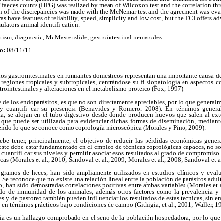
 faeces counts (HPG) was realized by mean of Wilcoxon test and the correlation thro
 of the discrepancies was made with the McNemar test and the agreement was eva
 have features of reliability, speed, simplicity and low cost, but the TCI offers a
ulators animal identifi cation.
itism, diagnostic, McMaster slide, gastrointestinal nematodes.
o:
08/11/11
os gastrointestinales en rumiantes domésticos representan una importante causa de
s regiones tropicales y subtropicales, centrándose su fi siopatología en aspectos c
trointestinales y alteraciones en el metabolismo proteico (Fox, 1997).
e de los endoparásitos, es que no son directamente apreciables, por lo que general
 y cuantifi car su presencia (Benavides y Romero, 2008). En términos gener
ta, se alojan en el tubo digestivo desde donde producen huevos que salen al exte
ca que puede ser utilizada para evidenciar dichas formas de diseminación, media
yendo lo que se conoce como coprología microscópica (Morales y Pino, 2009).
debe tener, principalmente, el objetivo de reducir las pérdidas económicas gener
este debe estar fundamentado en el empleo de técnicas coprológicas capaces, no so
 cuantifi car sus niveles y permitir asociar esos resultados al grado de compromiso
cas (Morales et al., 2010; Sandoval et al., 2009; Morales et al., 2008; Sandoval et al
gramos de heces, han sido ampliamente utilizados en estudios clínicos y evalua
. Se reconoce que no existe una relación lineal entre la población de parásitos adul
, han sido demostradas correlaciones positivas entre ambas variables (Morales et al
do de inmunidad de los animales, además otros factores como la prevalencia y 
s y de pastoreo también pueden infl uenciar los resultados de estas técnicas, sin e
 en términos prácticos bajo condiciones de campo (Githigia, et al., 2001; Waller, 1
aria es un hallazgo comprobado en el seno de la población hospedadora, por lo qu