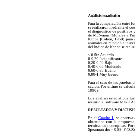
Análisis estadístico
Para la comparación entre l
se realizaron mediante el co
el diagnóstico de positivos 
de McNemar (Morales y Pino
Kappa (Cohen, 1960) para e
animales en relacion al nivel
del Indice de Kappa se realiz
< 0 Sin Acuerdo
0-0,20 Insignificante
0,20-0,40 Bajo
0,40-0,60 Moderado
0,60-0,80
Bueno
0,80-1 Muy bueno
Para el caso de las pruebas
cacion. Por ultimo se calcul
1990).
Los analisis estadisticos f
recurrio al software MINITA
RESULTADOS Y DISCUSI
En el
Cuadro 1
, se observa
obtenidos con la propuesta 
tecnicas coproscopicas. Por 
Spearman rho = 0,88; P<0,05