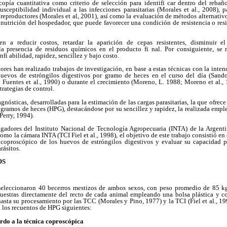
copía cuantitativa como criterio de selección para identifi car dentro del rebañ
usceptibilidad individual a las infecciones parasitarias (Morales et al., 2008), 
 reproductores (Morales et al, 2001), así como la evaluación de métodos alternativos
nutrición del hospedador, que puede favorecer una condición de resistencia o resi
en a reducir costos, retardar la aparición de cepas resistentes, disminuir 
a presencia de residuos químicos en el producto fi nal. Por consiguiente, se 
fi abilidad, rapidez, sencillez y bajo costo.
tores han realizado trabajos de investigación, en base a estas técnicas con la inten
huevos de estróngilos digestivos por gramo de heces en el curso del día (Sando
 Fuentes et
al., 1990) o durante el crecimiento (Moreno, L. 1988; Moreno et al., 
rategias de control.
agnósticas, desarrolladas para la estimación de las cargas parasitarias, la que ofre
 gramos de heces (HPG), destacándose por su sencillez y rapidez, la realizada emp
erry, 1994).
igadores del Instituto Nacional de Tecnología Agropecuaria (INTA) de la Argen
o la cámara INTA (TCI Fiel et al., 1998), el objetivo de este trabajo consistió en 
coproscópico de los huevos de estróngilos digestivos y evaluar su capacidad pa
rásitos.
OS
e seleccionaron 40 becerros mestizos de ambos sexos, con peso promedio de 85 
uestras directamente del recto de cada animal empleando una bolsa plástica y co
 hasta su procesamiento por las TCC (Morales y Pino, 1977) y la TCI (Fiel et al., 19
a los recuentos de HPG siguientes:
erdo a la técnica coproscópica