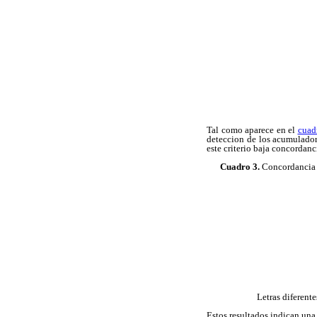
Tal como aparece en el
cuad
deteccion de los acumuladore
este criterio baja concordanc
Cuadro 3.
Concordancia y
Letras diferent
Estos resultados indican una