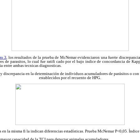
ro 3
, los resultados de la prueba de McNemar evidenciaron una fuerte discrepancia
s de parasitos, lo cual fue ratifi cado por el bajo indice de concordancia de Ka
ia entre ambas tecnicas diagnosticas.
 discrepancia en la determinación de individuos acumuladores de parásitos o con a
establecidos por el recuento de HPG.
es en la misma fi la indican diferencias estadísticas. Prueba McNemar P<0,05. Índice
 mayor capacidad de la TCI para detectar animales acumuladores.