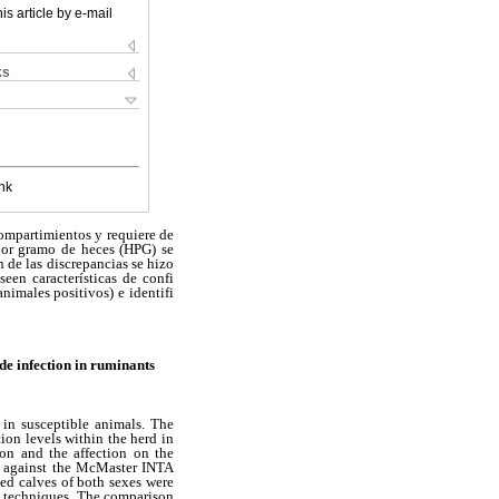
is article by e-mail
ks
nk
ompartimientos y requiere de
 por gramo de heces (HPG) se
 de las discrepancias se hizo
en características de confi
nimales positivos) e identifi
de infection in ruminants
 in susceptible animals. The
tion levels within the herd in
tion and the affection on the
) against the McMaster INTA
eed calves of both sexes were
 techniques. The comparison