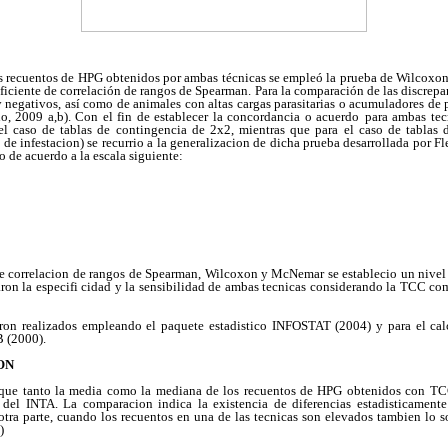
os recuentos de HPG obtenidos por ambas técnicas se empleó la prueba de Wilcoxon.
eficiente de correlación de rangos de Spearman. Para la comparación de las discrepa
y negativos, así como de animales con altas cargas parasitarias o acumuladores de 
, 2009 a,b). Con el fin de establecer la concordancia o acuerdo
para ambas tecn
l caso de tablas de contingencia de 2x2, mientras que para el caso de tablas d
 de infestacion) se recurrio a la generalizacion de dicha prueba desarrollada por Fl
o de acuerdo a la escala siguiente:
 de correlacion de rangos de Spearman, Wilcoxon y McNemar se establecio un nive
aron la especifi cidad y la sensibilidad de ambas tecnicas considerando la TCC co
ueron realizados empleando el paquete estadistico INFOSTAT (2004) y para el ca
B (2000).
ON
 que tanto la media como la mediana de los recuentos de HPG obtenidos con TCC
del INTA. La comparacion indica la existencia de diferencias estadisticamente 
otra parte, cuando los recuentos en una de las tecnicas son elevados tambien lo s
)