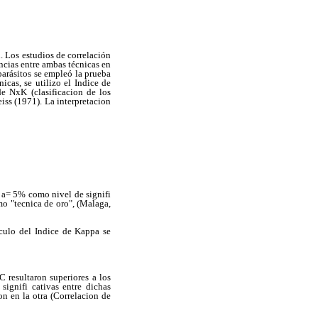
 Los estudios de correlación
ncias entre ambas técnicas en
parásitos se empleó la prueba
icas, se utilizo el Indice de
e NxK (clasificacion de los
eiss (1971). La interpretacion
l
a
= 5% como nivel de signifi
mo "tecnica de oro", (Malaga,
lculo del Indice de Kappa se
 resultaron superiores a los
signifi cativas entre dichas
on en la otra (Correlacion de