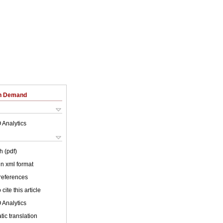
on Demand
 Analytics
h (pdf)
 in xml format
 references
cite this article
 Analytics
ic translation