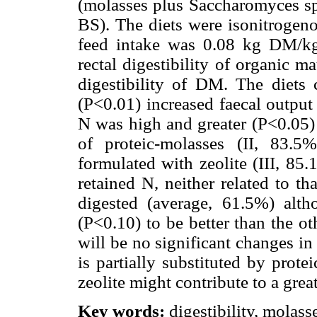
(molasses plus Saccharomyces sp
BS). The diets were isonitrogeno
feed intake was 0.08 kg DM/kg
rectal digestibility of organic ma
digestibility of DM. The diets c
(P<0.01) increased faecal output
N was high and greater (P<0.05) i
of proteic-molasses (II, 83.5
formulated with zeolite (III, 85
retained N, neither related to t
digested (average, 61.5%) alth
(P<0.10) to be better than the o
will be no significant changes in
is partially substituted by prote
zeolite might contribute to a grea
Key words:
digestibility, molass