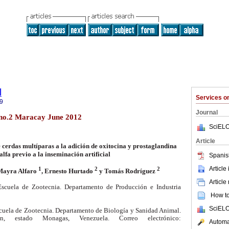
l
Services 
9
Journal
 no.2 Maracay June 2012
SciELO
Article
 cerdas multíparas a la adición de oxitocina y prostaglandina
alfa previo a la inseminación artificial
Spanis
Article
1
2
2
 Mayra Alfaro
, Ernesto Hurtado
y Tomás Rodríguez
Article
scuela de Zootecnia. Departamento de Producción e Industria
How to 
SciELO
cuela de Zootecnia. Departamento de Biología y Sanidad Animal.
n, estado Monagas, Venezuela. Correo electrónico:
Automat