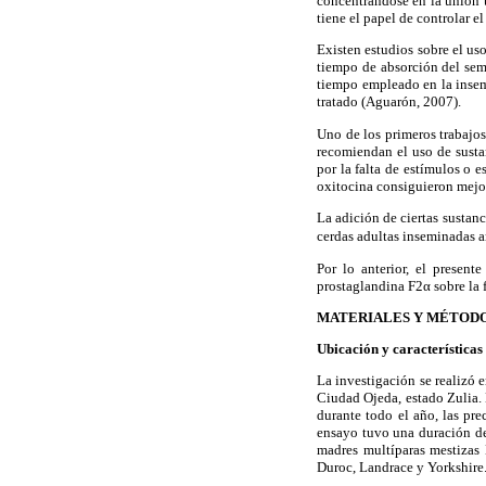
concentrándose en la unión 
tiene el papel de controlar el
Existen estudios sobre el us
tiempo de absorción del sem
tiempo empleado en la insem
tratado (Aguarón, 2007).
Uno de los primeros trabajos
recomiendan el uso de sustan
por la falta de estímulos o
oxitocina consiguieron mejor
La adición de ciertas sustan
cerdas adultas inseminadas ar
Por lo anterior, el presen
prostaglandina F2α sobre la f
MATERIALES Y MÉTOD
Ubicación y características
La investigación se realizó 
Ciudad Ojeda, estado Zulia. 
durante todo el año, las pr
ensayo tuvo una duración de
madres multíparas mestizas 
Duroc, Landrace y Yorkshire