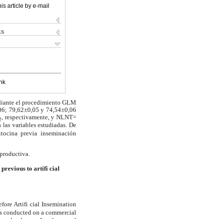
is article by e-mail
ks
nk
mediante el procedimiento GLM
06; 79,62±0,05 y 74,54±0,06
, respectivamente, y NLNT=
2
a las variables estudiadas. De
itocina previa inseminación
eproductiva.
 previous to artifi cial
fore Artifi cial Insemination
as conducted on a commercial