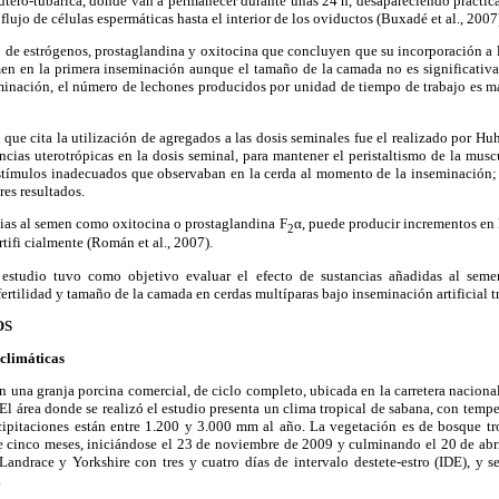
útero-tubárica, donde van a permanecer durante unas 24 h, desapareciendo práctica
 flujo de células espermáticas hasta el interior de los oviductos (Buxadé et al., 2007
o de estrógenos, prostaglandina y oxitocina que concluyen que su incorporación a l
en en la primera inseminación aunque el tamaño de la camada no es significativam
inación, el número de lechones producidos por unidad de tiempo de trabajo es m
 que cita la utilización de agregados a las dosis seminales fue el realizado por Hu
cias uterotrópicas en la dosis seminal, para mantener el peristaltismo de la muscu
 estímulos inadecuados que observaban en la cerda al momento de la inseminación;
es resultados.
cias al semen como oxitocina o prostaglandina F
α, puede producir incrementos en l
2
tifi cialmente (Román et al., 2007).
te estudio tuvo como objetivo evaluar el efecto de sustancias añadidas al sem
ertilidad y tamaño de la camada en cerdas multíparas bajo inseminación artificial t
OS
 climáticas
en una granja porcina comercial, de ciclo completo, ubicada en la carretera naciona
El área donde se realizó el estudio presenta un clima tropical de sabana, con temp
ecipitaciones están entre 1.200 y 3.000 mm al año. La vegetación es de bosque tro
 cinco meses, iniciándose el 23 de noviembre de 2009 y culminando el 20 de abri
Landrace y Yorkshire con tres y cuatro días de intervalo destete-estro (IDE), y 
.