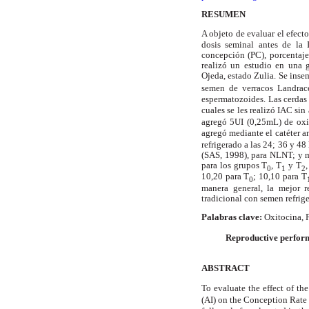
RESUMEN
A objeto de evaluar el efect
dosis seminal antes de la 
concepción (PC), porcentaje
realizó un estudio en una 
Ojeda, estado Zulia. Se inse
semen de verracos Landrac
espermatozoides. Las cerdas 
cuales se les realizó IAC sin
agregó 5UI (0,25mL) de oxit
agregó mediante el catéter 
refrigerado a las 24; 36 y 4
(SAS, 1998), para NLNT; y 
para los grupos T
, T
y T
0
1
2
10,20 para T
; 10,10 para T
0
manera general, la mejor r
tradicional con semen refrig
Palabras clave:
Oxitocina, 
Reproductive perform
ABSTRACT
To evaluate the effect of th
(AI) on the Conception Rate