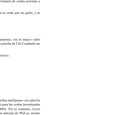
s/número de cerdas servidas x
a la cerda que no parió, y se
tamiento, con el mayor valor
La prueba de Chi Cuadrado no
miento.
erdas multíparas con adición
 para las cerdas inseminadas
06%. Por el contrario, Levis
con adición de PGF
α; siendo
2