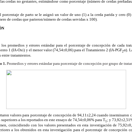
a las cerdas no gestantes, estimándose como porcentaje (número de cerdas preñada
l porcentaje de parto se le asignó un valor de uno (1) a la cerda parida y cero (0) 
ero de cerdas que parieron/número de cerdas servidas x 100).
ÓN
los promedios y errores estándar para el porcentaje de concepción de cada tra
iento 1 (IA-Oxi) y el menor valor (74,54±0,06) para el Tratamiento 2 (IA-PGF
α). 
2
s entre tratamientos.
o 1.
Promedios y errores estándar para porcentaje de concepción por grupo de trata
ortaron valores para porcentaje de concepción de 94,11±2,24 cuando inseminaron c
s superiores a los reportados en este ensayo de 74,54±0,06% para T
; y 73,92±2,51%
1
semen, coincidiendo con los valores presentados en esta investigación de 75,92±0,
feriores a los obtenidos en esta investigación para el porcentaje de concepción 