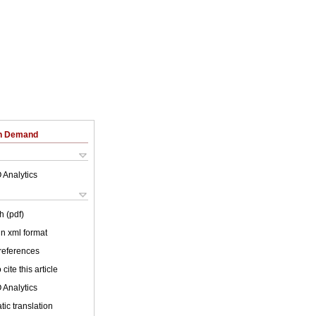
on Demand
 Analytics
h (pdf)
 in xml format
 references
cite this article
 Analytics
ic translation