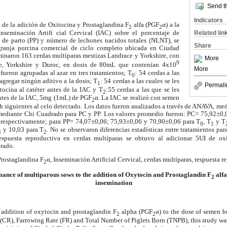
Send th
Indicators
o de la adición de Oxitocina y Prostaglandina F
alfa (PGF
α) a la
2
2
Related lin
Inseminación Artifi cial Cervical (IAC) sobre el porcentaje de
 de parto (PP) y número de lechones nacidos totales (NLNT), se
Share
granja porcina comercial de ciclo completo ubicada en Ciudad
minaron 163 cerdas multíparas mestizas Landrace y Yorkshire, con
More
9
e, Yorkshire y Duroc, en dosis de 80mL que contenían 4x10
More
fueron agrupadas al azar en tres tratamientos; T
: 54 cerdas a las
0
 agregar ningún aditivo a la dosis; T
: 54 cerdas a las cuales se les
1
Permali
ocina al catéter antes de la IAC y T
:55 cerdas a las que se les
2
antes de la IAC, 5mg (1mL) de PGF
α. La IAC se realizó con semen
2
8 h siguientes al celo detectado. Los datos fueron analizados a través de ANAVA, 
mediante Chi Cuadrado para PC y PP. Los valores promedio fueron: PC= 75,92±0,
, respectivamente; para PP= 74,07±0,06; 75,93±0,06 y 70,90±0,06 para T
, T
y T
0
1
y 10,03 para T
. No se observaron diferencias estadísticas entre tratamientos par
1
2
espuesta reproductiva en cerdas multíparas se obtuvo al adicionar 5UI de ox
erado.
Prostaglandina F
α, Inseminación Artificial Cervical, cerdas multíparas, respuesta r
2
ance of multiparous sows to the addition of Oxytocin and Prostaglandin F
alfa
2
insemination
e addition of oxytocin and prostaglandin F
alpha (PGF
α) to the dose of semen be
2
2
 (CR), Farrowing Rate (FR) and Total Number of Piglets Born (TNPB), this study w