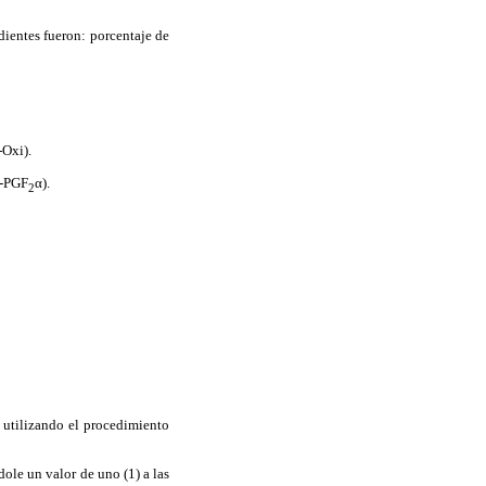
dientes fueron: porcentaje de
-Oxi).
A-PGF
α).
2
, utilizando el procedimiento
ole un valor de uno (1) a las