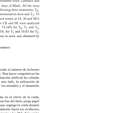
 crossbred sows, Landrace and
 dose of 80mL. All the sows
llowing three treatments: T
:
0
insemination dose and T
: 55
2
ted semen at 24, 36 and 48 h
for CR and FR were analyzed
d 74.54% for T
, T
and T
,
0
1
2
.10; for T
and 10.03 for T
.
1
2
ponse in sows was obtained by
ormance.
siendo el número de lechones
. Para hacer competitivas las
inación artificial ha cobrado
otro lado, la utilización de
los animales y el desarrollo
as en el cérvix de la cerda,
ra lisa del útero juega papel
que segrega la cerda durante
amiento hacia los oviductos,