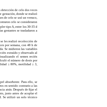
la detección de celo dos veces
de gestación, donde se realizó
nes de celo se usó un verraco,
ostraron celo se consideraron
ler tipo A, entre los 30-35 d
as gestantes se trasladaron a
se les realizó recolección de
eces por semana, con 48 h de
a. Se midieron las variables
ecién extraído y observado al
isualizando el semen recién
lculó el número de dosis por
alidad ≥ 80%, motilidad ≥ 3,
el absorbente. Para ello, se
ros en sentido contrario a las
cia atrás. Después de fijar el
o, justo antes de acoplar el
d. Se utilizó un solo técnico