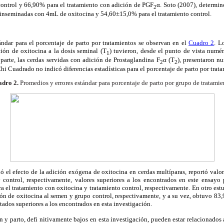
control y 66,90% para el tratamiento con adición de PGF
α. Soto (2007), determin
2
inseminadas con 4mL de oxitocina y 54,60±15,0% para el tratamiento control.
ándar para el porcentaje de parto por tratamientos se observan en el
Cuadro 2
. L
ión de oxitocina a la dosis seminal (T
) tuvieron, desde el punto de vista numé
1
 parte, las cerdas servidas con adición de Prostaglandina F
α (T
), presentaron n
2
2
hi Cuadrado no indicó diferencias estadísticas para el porcentaje de parto por trata
dro 2.
Promedios y errores estándar para porcentaje de parto por grupo de tratamie
ió el efecto de la adición exógena de oxitocina en cerdas multíparas, reportó val
 control, respectivamente, valores superiores a los encontrados en este ensayo 
 el tratamiento con oxitocina y tratamiento control, respectivamente. En otro est
n de oxitocina al semen y grupo control, respectivamente, y a su vez, obtuvo 83
tados superiores a los encontrados en esta investigación.
 y parto, defi nitivamente bajos en esta investigación, pueden estar relacionados