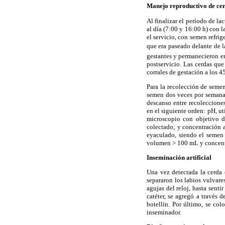
Manejo reproductivo de cer
Al finalizar el período de la
al día (7:00 y 16:00 h) con l
el servicio, con semen refrig
que era paseado delante de
gestantes y permanecieron en
postservicio. Las cerdas que
corrales de gestación a los 4
Para la recolección de semen
semen dos veces por semana,
descanso entre recoleccione
en el siguiente orden: pH, u
microscopio con objetivo d
colectado; y concentración 
eyaculado, siendo el semen 
volumen > 100 mL y concent
Inseminación artificial
Una vez detectada la cerda 
separaron los labios vulvares
agujas del reloj, hasta senti
catéter, se agregó a través
botellín. Por último, se col
inseminador.