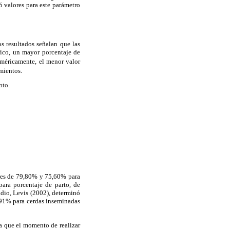
ó valores para este parámetro
os resultados señalan que las
rico, un mayor porcentaje de
uméricamente, el menor valor
mientos.
nto.
ores de 79,80% y 75,60% para
para porcentaje de parto, de
udio, Levis (2002), determinó
,91% para cerdas inseminadas
 a que el momento de realizar