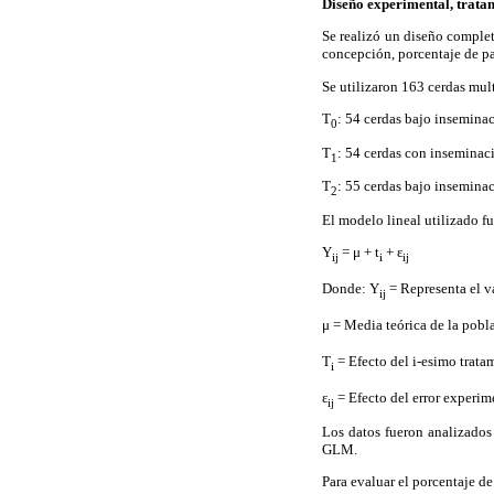
Diseño experimental, tratami
Se realizó un diseño complet
concepción, porcentaje de pa
Se utilizaron 163 cerdas mult
T
: 54 cerdas bajo inseminac
0
T
: 54 cerdas con inseminaci
1
T
: 55 cerdas bajo inseminac
2
El modelo lineal utilizado fu
Y
= μ + t
+ ε
ij
i
ij
Donde: Y
= Representa el val
ij
μ = Media teórica de la pob
T
= Efecto del i-esimo tratami
i
ε
= Efecto del error experi
ij
Los datos fueron analizados 
GLM.
Para evaluar el porcentaje d