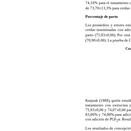
74,10% para el tratamiento 
de 73,70±13,3% para cerdas 
Porcentaje de parto
Los promedios y errores est
cerdas inseminadas con adic
parto (75,93±0,06). Por otra
(70,90±0,06). La prueba de C
Cua
Krajnak (1988), quién estud
tratamiento con oxitocina y
75,93±0,06 y 74,07±0,06 para
83,00% y 74,90% para adició
con adición de PGF
α. Resul
2
Los resultados de concepción