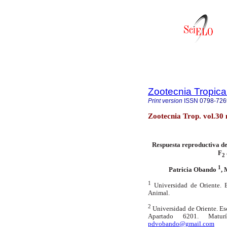
Zootecnia Tropica
Print version
ISSN
0798-726
Zootecnia Trop. vol.30
Respuesta reproductiva de
F
2
1
Patricia Obando
,
1
Universidad de Oriente. E
Animal.
2
Universidad de Oriente. Es
Apartado 6201. Maturí
pdvobando@gmail.com