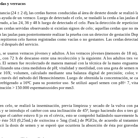
das y verracos
ctancia (24 ± 2 d), las cerdas fueron conducidas al área de destete donde se realizó 
a ayuda de un verraco. Luego de detectado el celo, se trasladó la cerda a las jaulas 
erado, a las 24, 36 y 48 h luego de detectado el celo. Para la detección de repeticio
 las cerdas servidas observando si existían signos de celo; aquellas cerdas que no m
 las jaulas para posteriormente realizar la prueba con un detector de gestación Dopp
 repitieron celo fueron registradas como vacías o no gestantes. Las cerdas detectad
5 d después del servicio.
, se usaron verracos jóvenes y adultos. A los verracos jóvenes (menores de 18 m), 
 con 72 h de descanso entre una recolección y la siguiente. A los adultos tres v
s. El semen fue recolectado de manera manual con la técnica de la mano enguantad
tilizando una cinta medidora de pH; vitalidad y motilidad, con una gota de semen r
e 10X; volumen, calculado mediante una balanza digital de precisión; color, v
a través del método del Hemocitómetro. Luego de obtenida la concentración, se ca
refrigerado a 16ºC para su posterior uso. Se utilizó aquel semen con pH= 7, vit
ración > 150.000 espermatozoides por mm3.
en celo, se realizó la inseminación, previa limpieza y secado de la vulva con pap
 y se introdujo el catéter con una inclinación de 45º, luego haciendo dos o tres gi
r que el catéter estuvo fi jo en el cérvix, esto se comprobó halándolo suavemente ha
 de éste 5UI (0,25mL) de oxitocina o 5mg (1mL) de PGF2α, de acuerdo al tratamient
ocó la dosis de semen y se esperó que ocurriera la absorción de ésta por graveda