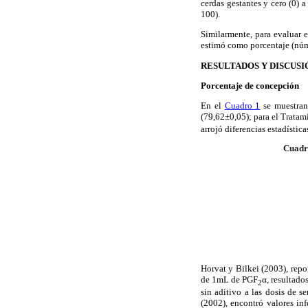
cerdas gestantes y cero (0) 
100).
Similarmente, para evaluar e
estimó como porcentaje (núm
RESULTADOS Y DISCUSI
Porcentaje de concepción
En el
Cuadro 1
se muestran 
(79,62±0,05); para el Tratam
arrojó diferencias estadística
Cuadr
Horvat y Bilkei (2003), rep
de 1mL de PGF
α, resultado
2
sin aditivo a las dosis de 
(2002), encontró valores in