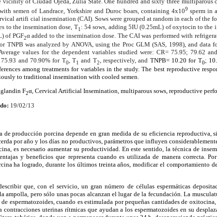
he vicinity of Ciudad Ojeda, Zulia State. One hundred and sixty three multiparous
9
 with semen of Landrace, Yorkshire and Duroc boars, containing 4x10
sperm in a
vical artifi cial insemination (CAI). Sows were grouped at random in each of the fo
s to the insemination dose, T
: 54 sows, adding 5IU (0.25mL) of oxytocin to the 
1
L) of PGF
α added to the insemination dose. The CAI was performed with refrigera
2
ta for TNPB was analyzed by ANOVA, using the Proc GLM (SAS, 1998), and data 
 Average values for the dependent variables studied were: CR= 75.95; 79.62 an
; 75.93 and 70.90% for T
, T
and T
, respectively, and
TNPB= 10.20 for T
; 10
0
1
2
0
fferences among treatments for variables in the study. The best reproductive res
ously to traditional insemination with cooled semen.
aglandin F
α, Cervical Artificial Insemination, multiparous sows, reproductive perf
2
do:
19/02/13
a de producción porcina depende en gran medida de su eficiencia reproductiva, 
cerda por año y los días no productivos, parámetros que influyen considerablemente
na, es necesario aumentar su productividad. En este sentido, la técnica de insem
entajas y beneficios que representa cuando es utilizada de manera correcta. Por 
ina ha logrado, durante los últimos treinta años, modificar el comportamiento de 
escribir que, con el servicio, un gran número de células espermáticas depositad
a ampolla, pero sólo unas pocas alcanzan el lugar de la fecundación. La musculatu
e de espermatozoides, cuando es estimulada por pequeñas cantidades de oxitocina, 
ra contracciones uterinas rítmicas que ayudan a los espermatozoides en su desplaz