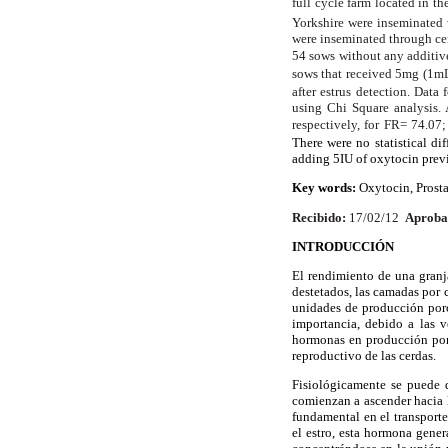
full cycle farm located in t
Yorkshire were inseminated
were inseminated through cer
54 sows without any additive
sows that received 5mg (1m
after estrus detection. Da
using Chi Square analysis.
respectively, for FR= 74.07
There were no statistical di
adding 5IU of oxytocin previ
Key words:
Oxytocin, Prost
Recibido:
17/02/12
Aproba
INTRODUCCIÓN
El rendimiento de una granj
destetados, las camadas por 
unidades de producción porci
importancia, debido a las v
hormonas en producción porc
reproductivo de las cerdas.
Fisiológicamente se puede d
comienzan a ascender hacia l
fundamental en el transport
el estro, esta hormona gene