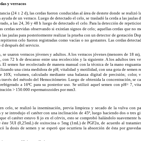
das y verracos
ctancia (24 ± 2 d), las cerdas fueron conducidas al área de destete donde se realizó 
a ayuda de un verraco. Luego de detectado el celo, se trasladó la cerda a las jaulas 
erado, a las 24, 36 y 48 h luego de detectado el celo. Para la detección de repeticio
 las cerdas servidas observando si existían signos de celo; aquellas cerdas que no m
 las jaulas para posteriormente realizar la prueba con un detector de gestación Dopp
 repitieron celo fueron registradas como vacías o no gestantes. Las cerdas detectad
5 d después del servicio.
, se usaron verracos jóvenes y adultos. A los verracos jóvenes (menores de 18 m), 
 con 72 h de descanso entre una recolección y la siguiente. A los adultos tres v
s. El semen fue recolectado de manera manual con la técnica de la mano enguantad
tilizando una cinta medidora de pH; vitalidad y motilidad, con una gota de semen r
e 10X; volumen, calculado mediante una balanza digital de precisión; color, v
a través del método del Hemocitómetro. Luego de obtenida la concentración, se ca
refrigerado a 16ºC para su posterior uso. Se utilizó aquel semen con pH= 7, vit
ración > 150.000 espermatozoides por mm3.
en celo, se realizó la inseminación, previa limpieza y secado de la vulva con pap
 y se introdujo el catéter con una inclinación de 45º, luego haciendo dos o tres gi
r que el catéter estuvo fi jo en el cérvix, esto se comprobó halándolo suavemente ha
 de éste 5UI (0,25mL) de oxitocina o 5mg (1mL) de PGF2α, de acuerdo al tratamient
ocó la dosis de semen y se esperó que ocurriera la absorción de ésta por graveda