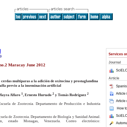
l
Services 
9
Journal
 no.2 Maracay June 2012
SciELO
Article
 cerdas multíparas a la adición de oxitocina y prostaglandina
alfa previo a la inseminación artificial
Spanis
Article
1
2
2
 Mayra Alfaro
, Ernesto Hurtado
y Tomás Rodríguez
Article
scuela de Zootecnia. Departamento de Producción e Industria
How to 
SciELO
cuela de Zootecnia. Departamento de Biología y Sanidad Animal.
n, estado Monagas, Venezuela. Correo electrónico:
Automat