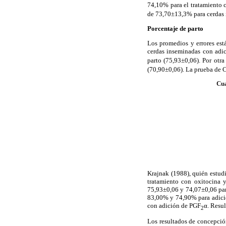
74,10% para el tratamiento 
de 73,70±13,3% para cerdas 
Porcentaje de parto
Los promedios y errores est
cerdas inseminadas con adic
parto (75,93±0,06). Por otra
(70,90±0,06). La prueba de C
Cua
Krajnak (1988), quién estud
tratamiento con oxitocina y
75,93±0,06 y 74,07±0,06 para
83,00% y 74,90% para adició
con adición de PGF
α. Resul
2
Los resultados de concepción