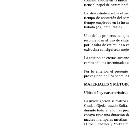
concentrándose en la unión 
tiene el papel de controlar el
Existen estudios sobre el us
tiempo de absorción del sem
tiempo empleado en la insem
tratado (Aguarón, 2007).
Uno de los primeros trabajos
recomiendan el uso de sustan
por la falta de estímulos o
oxitocina consiguieron mejor
La adición de ciertas sustan
cerdas adultas inseminadas ar
Por lo anterior, el presen
prostaglandina F2α sobre la f
MATERIALES Y MÉTOD
Ubicación y características
La investigación se realizó 
Ciudad Ojeda, estado Zulia. 
durante todo el año, las pr
ensayo tuvo una duración de
madres multíparas mestizas 
Duroc, Landrace y Yorkshire