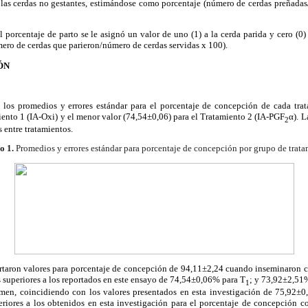
a las cerdas no gestantes, estimándose como porcentaje (número de cerdas preñada
l porcentaje de parto se le asignó un valor de uno (1) a la cerda parida y cero (0) 
ero de cerdas que parieron/número de cerdas servidas x 100).
ÓN
los promedios y errores estándar para el porcentaje de concepción de cada tra
iento 1 (IA-Oxi) y el menor valor (74,54±0,06) para el Tratamiento 2 (IA-PGF
α). 
2
s entre tratamientos.
o 1.
Promedios y errores estándar para porcentaje de concepción por grupo de trata
ortaron valores para porcentaje de concepción de 94,11±2,24 cuando inseminaron c
s superiores a los reportados en este ensayo de 74,54±0,06% para T
; y 73,92±2,51%
1
semen, coincidiendo con los valores presentados en esta investigación de 75,92±0,
feriores a los obtenidos en esta investigación para el porcentaje de concepción 