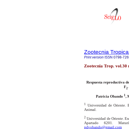
Zootecnia Tropica
Print version
ISSN
0798-726
Zootecnia Trop. vol.30
Respuesta reproductiva de
F
2
1
Patricia Obando
,
1
Universidad de Oriente. E
Animal.
2
Universidad de Oriente. Es
Apartado 6201. Maturí
pdvobando@gmail.com