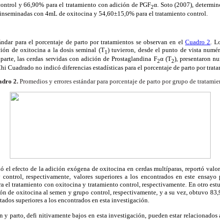
control y 66,90% para el tratamiento con adición de PGF
α. Soto (2007), determin
2
inseminadas con 4mL de oxitocina y 54,60±15,0% para el tratamiento control.
ándar para el porcentaje de parto por tratamientos se observan en el
Cuadro 2
. L
ión de oxitocina a la dosis seminal (T
) tuvieron, desde el punto de vista numé
1
 parte, las cerdas servidas con adición de Prostaglandina F
α (T
), presentaron n
2
2
hi Cuadrado no indicó diferencias estadísticas para el porcentaje de parto por trata
dro 2.
Promedios y errores estándar para porcentaje de parto por grupo de tratamie
ió el efecto de la adición exógena de oxitocina en cerdas multíparas, reportó val
 control, respectivamente, valores superiores a los encontrados en este ensayo 
 el tratamiento con oxitocina y tratamiento control, respectivamente. En otro est
n de oxitocina al semen y grupo control, respectivamente, y a su vez, obtuvo 83
tados superiores a los encontrados en esta investigación.
 y parto, defi nitivamente bajos en esta investigación, pueden estar relacionados