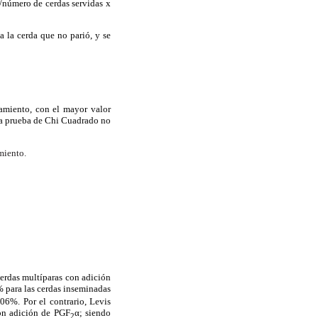
s/número de cerdas servidas x
a la cerda que no parió, y se
tamiento, con el mayor valor
La prueba de Chi Cuadrado no
miento.
erdas multíparas con adición
 para las cerdas inseminadas
06%. Por el contrario, Levis
con adición de PGF
α; siendo
2