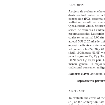
RESUMEN
A objeto de evaluar el efect
dosis seminal antes de la 
concepción (PC), porcentaje
realizó un estudio en una 
Ojeda, estado Zulia. Se inse
semen de verracos Landrac
espermatozoides. Las cerdas 
cuales se les realizó IAC sin
agregó 5UI (0,25mL) de oxit
agregó mediante el catéter 
refrigerado a las 24; 36 y 4
(SAS, 1998), para NLNT; y 
para los grupos T
, T
y T
0
1
2
10,20 para T
; 10,10 para T
0
manera general, la mejor r
tradicional con semen refrig
Palabras clave:
Oxitocina, 
Reproductive perform
ABSTRACT
To evaluate the effect of th
(AI) on the Conception Rate