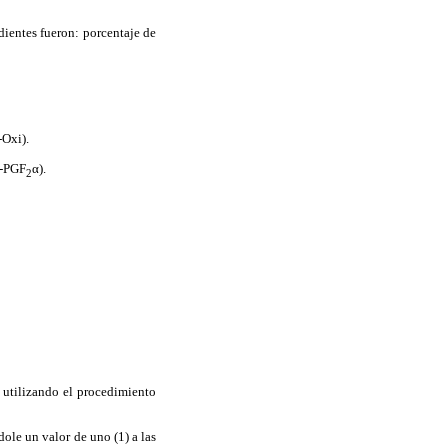
dientes fueron: porcentaje de
-Oxi).
A-PGF
α).
2
, utilizando el procedimiento
ole un valor de uno (1) a las