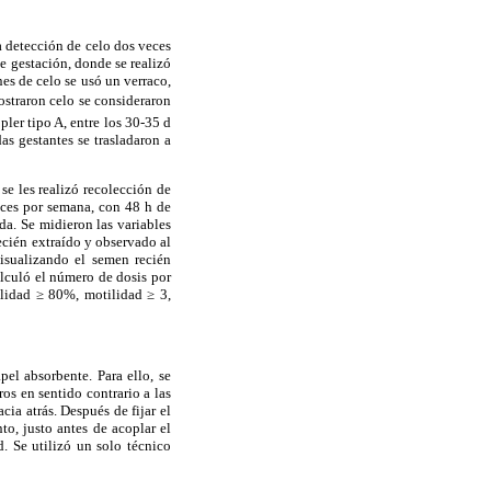
la detección de celo dos veces
de gestación, donde se realizó
nes de celo se usó un verraco,
ostraron celo se consideraron
ler tipo A, entre los 30-35 d
as gestantes se trasladaron a
se les realizó recolección de
eces por semana, con 48 h de
a. Se midieron las variables
ecién extraído y observado al
isualizando el semen recién
lculó el número de dosis por
alidad ≥ 80%, motilidad ≥ 3,
el absorbente. Para ello, se
ros en sentido contrario a las
cia atrás. Después de fijar el
o, justo antes de acoplar el
d. Se utilizó un solo técnico