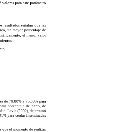
ó valores para este parámetro
os resultados señalan que las
rico, un mayor porcentaje de
uméricamente, el menor valor
mientos.
nto.
ores de 79,80% y 75,60% para
para porcentaje de parto, de
udio, Levis (2002), determinó
,91% para cerdas inseminadas
 a que el momento de realizar