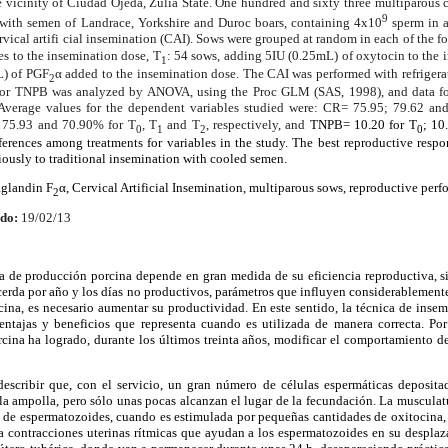
he vicinity of Ciudad Ojeda, Zulia State. One hundred and sixty three multiparous
9
 with semen of Landrace, Yorkshire and Duroc boars, containing 4x10
sperm in a
vical artifi cial insemination (CAI). Sows were grouped at random in each of the fo
s to the insemination dose, T
: 54 sows, adding 5IU (0.25mL) of oxytocin to the 
1
L) of PGF
α added to the insemination dose. The CAI was performed with refrigera
2
ta for TNPB was analyzed by ANOVA, using the Proc GLM (SAS, 1998), and data 
 Average values for the dependent variables studied were: CR= 75.95; 79.62 an
; 75.93 and 70.90% for T
, T
and T
, respectively, and
TNPB= 10.20 for T
; 10
0
1
2
0
fferences among treatments for variables in the study. The best reproductive res
ously to traditional insemination with cooled semen.
aglandin F
α, Cervical Artificial Insemination, multiparous sows, reproductive perf
2
do:
19/02/13
a de producción porcina depende en gran medida de su eficiencia reproductiva, 
cerda por año y los días no productivos, parámetros que influyen considerablemente
na, es necesario aumentar su productividad. En este sentido, la técnica de insem
entajas y beneficios que representa cuando es utilizada de manera correcta. Por 
ina ha logrado, durante los últimos treinta años, modificar el comportamiento de 
escribir que, con el servicio, un gran número de células espermáticas depositad
a ampolla, pero sólo unas pocas alcanzan el lugar de la fecundación. La musculatu
e de espermatozoides, cuando es estimulada por pequeñas cantidades de oxitocina, 
ra contracciones uterinas rítmicas que ayudan a los espermatozoides en su desplaz