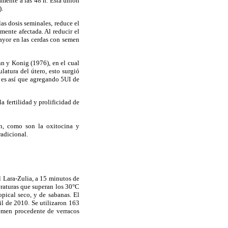
mente a las 48 h. Esta unión
).
as dosis seminales, reduce el
ente afectada. Al reducir el
ayor en las cerdas con semen
hn y Konig (1976), en el cual
latura del útero, esto surgió
 es así que agregando 5UI de
a fertilidad y prolificidad de
en, como son la oxitocina y
radicional.
l Lara-Zulia, a 15 minutos de
eraturas que superan los 30°C
pical seco, y de sabanas. El
l de 2010. Se utilizaron 163
semen procedente de verracos