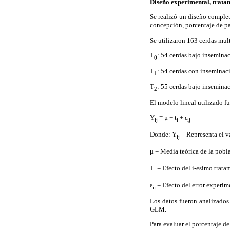
Diseño experimental, tratami
Se realizó un diseño complet
concepción, porcentaje de pa
Se utilizaron 163 cerdas mult
T
: 54 cerdas bajo inseminac
0
T
: 54 cerdas con inseminaci
1
T
: 55 cerdas bajo inseminac
2
El modelo lineal utilizado fu
Y
= μ + t
+ ε
ij
i
ij
Donde: Y
= Representa el val
ij
μ = Media teórica de la pob
T
= Efecto del i-esimo tratami
i
ε
= Efecto del error experi
ij
Los datos fueron analizados 
GLM.
Para evaluar el porcentaje d