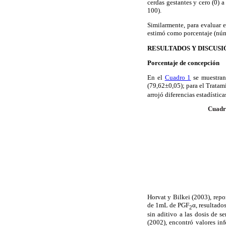
cerdas gestantes y cero (0) 
100).
Similarmente, para evaluar e
estimó como porcentaje (núm
RESULTADOS Y DISCUSI
Porcentaje de concepción
En el
Cuadro 1
se muestran 
(79,62±0,05); para el Tratam
arrojó diferencias estadística
Cuadr
Horvat y Bilkei (2003), rep
de 1mL de PGF
α, resultado
2
sin aditivo a las dosis de 
(2002), encontró valores in