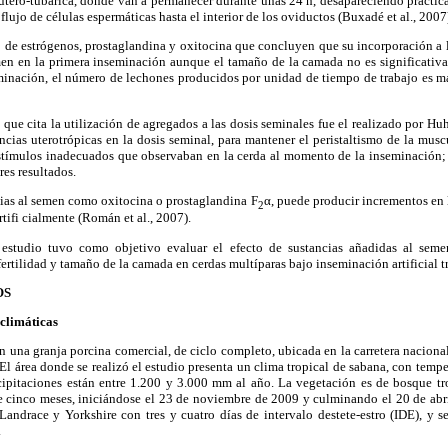
útero-tubárica, donde van a permanecer durante unas 24 h, desapareciendo práctica
 flujo de células espermáticas hasta el interior de los oviductos (Buxadé et al., 2007
o de estrógenos, prostaglandina y oxitocina que concluyen que su incorporación a l
en en la primera inseminación aunque el tamaño de la camada no es significativam
inación, el número de lechones producidos por unidad de tiempo de trabajo es m
 que cita la utilización de agregados a las dosis seminales fue el realizado por Hu
cias uterotrópicas en la dosis seminal, para mantener el peristaltismo de la muscu
 estímulos inadecuados que observaban en la cerda al momento de la inseminación;
es resultados.
cias al semen como oxitocina o prostaglandina F
α, puede producir incrementos en l
2
tifi cialmente (Román et al., 2007).
te estudio tuvo como objetivo evaluar el efecto de sustancias añadidas al sem
ertilidad y tamaño de la camada en cerdas multíparas bajo inseminación artificial t
OS
 climáticas
en una granja porcina comercial, de ciclo completo, ubicada en la carretera naciona
El área donde se realizó el estudio presenta un clima tropical de sabana, con temp
ecipitaciones están entre 1.200 y 3.000 mm al año. La vegetación es de bosque tro
 cinco meses, iniciándose el 23 de noviembre de 2009 y culminando el 20 de abri
Landrace y Yorkshire con tres y cuatro días de intervalo destete-estro (IDE), y 
.