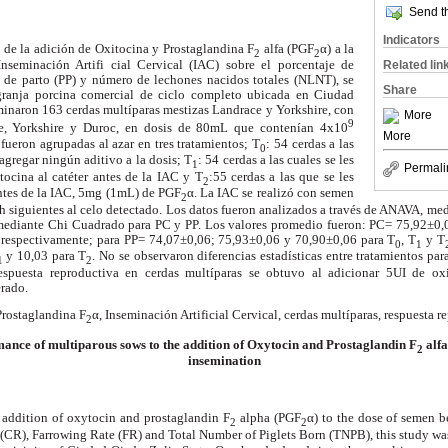
Send th
Indicators
o de la adición de Oxitocina y Prostaglandina F
alfa (PGF
α) a la
2
2
Related lin
Inseminación Artifi cial Cervical (IAC) sobre el porcentaje de
 de parto (PP) y número de lechones nacidos totales (NLNT), se
Share
granja porcina comercial de ciclo completo ubicada en Ciudad
minaron 163 cerdas multíparas mestizas Landrace y Yorkshire, con
More
9
e, Yorkshire y Duroc, en dosis de 80mL que contenían 4x10
More
fueron agrupadas al azar en tres tratamientos; T
: 54 cerdas a las
0
 agregar ningún aditivo a la dosis; T
: 54 cerdas a las cuales se les
1
Permali
ocina al catéter antes de la IAC y T
:55 cerdas a las que se les
2
antes de la IAC, 5mg (1mL) de PGF
α. La IAC se realizó con semen
2
8 h siguientes al celo detectado. Los datos fueron analizados a través de ANAVA, 
mediante Chi Cuadrado para PC y PP. Los valores promedio fueron: PC= 75,92±0,
, respectivamente; para PP= 74,07±0,06; 75,93±0,06 y 70,90±0,06 para T
, T
y T
0
1
y 10,03 para T
. No se observaron diferencias estadísticas entre tratamientos par
1
2
espuesta reproductiva en cerdas multíparas se obtuvo al adicionar 5UI de ox
erado.
Prostaglandina F
α, Inseminación Artificial Cervical, cerdas multíparas, respuesta r
2
ance of multiparous sows to the addition of Oxytocin and Prostaglandin F
alfa
2
insemination
e addition of oxytocin and prostaglandin F
alpha (PGF
α) to the dose of semen be
2
2
 (CR), Farrowing Rate (FR) and Total Number of Piglets Born (TNPB), this study w