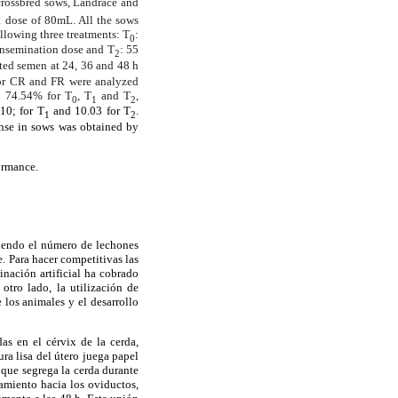
 crossbred sows, Landrace and
 dose of 80mL. All the sows
llowing three treatments: T
:
0
insemination dose and T
: 55
2
ted semen at 24, 36 and 48 h
for CR and FR were analyzed
d 74.54% for T
, T
and T
,
0
1
2
.10; for T
and 10.03 for T
.
1
2
ponse in sows was obtained by
ormance.
siendo el número de lechones
. Para hacer competitivas las
inación artificial ha cobrado
otro lado, la utilización de
los animales y el desarrollo
as en el cérvix de la cerda,
ra lisa del útero juega papel
que segrega la cerda durante
amiento hacia los oviductos,