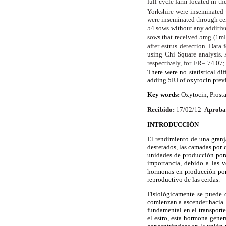
full cycle farm located in t
Yorkshire were inseminated
were inseminated through cer
54 sows without any additive
sows that received 5mg (1m
after estrus detection. Da
using Chi Square analysis.
respectively, for FR= 74.07
There were no statistical di
adding 5IU of oxytocin previ
Key words:
Oxytocin, Prost
Recibido:
17/02/12
Aproba
INTRODUCCIÓN
El rendimiento de una granj
destetados, las camadas por 
unidades de producción porci
importancia, debido a las v
hormonas en producción porc
reproductivo de las cerdas.
Fisiológicamente se puede d
comienzan a ascender hacia l
fundamental en el transport
el estro, esta hormona gene