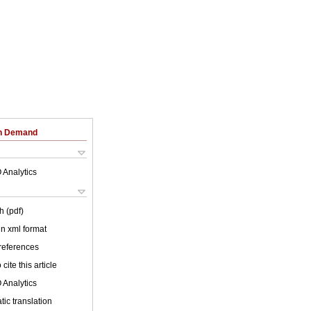
on Demand
 Analytics
h (pdf)
 in xml format
 references
cite this article
 Analytics
ic translation