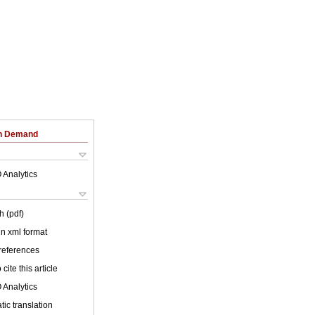
on Demand
 Analytics
h (pdf)
 in xml format
 references
cite this article
 Analytics
ic translation