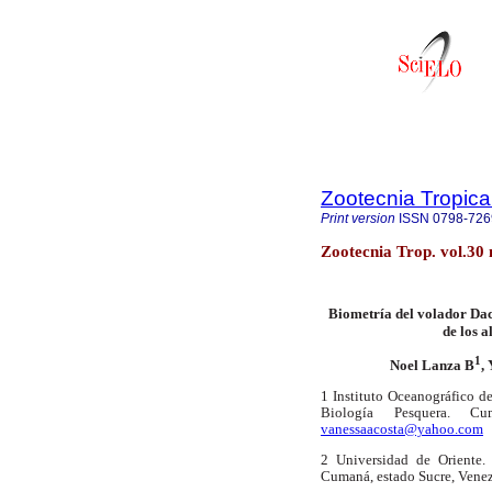
Zootecnia Tropica
Print version
ISSN
0798-726
Zootecnia Trop. vol.30
Biometría del volador Dact
de los 
1
Noel Lanza B
,
1 Instituto Oceanográfico d
Biología Pesquera. Cu
vanessaacosta@yahoo.com
2 Universidad de Oriente.
Cumaná, estado Sucre, Venez