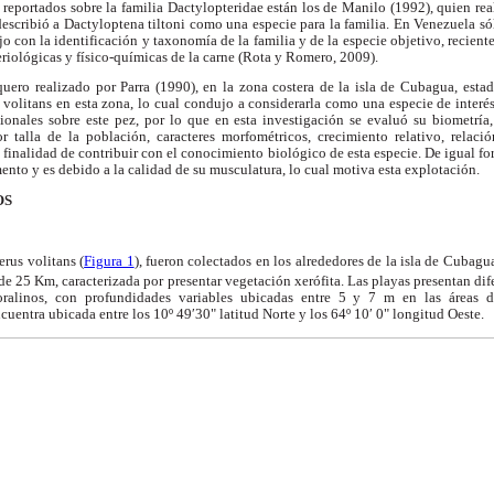
s reportados sobre la familia Dactylopteridae están los de Manilo (1992), quien rea
escribió a Dactyloptena tiltoni como una especie para la familia. En Venezuela só
o con la identificación y taxonomía de la familia y de la especie objetivo, recien
teriológicas y físico-químicas de la carne (Rota y Romero, 2009).
uero realizado por Parra (1990), en la zona costera de la isla de Cubagua, esta
volitans en esta zona, lo cual condujo a considerarla como una especie de interés
onales sobre este pez, por lo que en esta investigación se evaluó su biometría,
 talla de la población, caracteres morfométricos, crecimiento relativo, relaci
a finalidad de contribuir con el conocimiento biológico de esta especie. De igual fo
ento y es debido a la calidad de su musculatura, lo cual motiva esta explotación.
OS
rus volitans (
Figura 1
), fueron colectados en los alrededores de la isla de Cubagua
e 25 Km, caracterizada por presentar vegetación xerófita. Las playas presentan dif
oralinos, con profundidades variables ubicadas entre 5 y 7 m en las áreas 
cuentra ubicada entre los 10º 49′30" latitud Norte y los 64º 10′ 0" longitud Oeste.