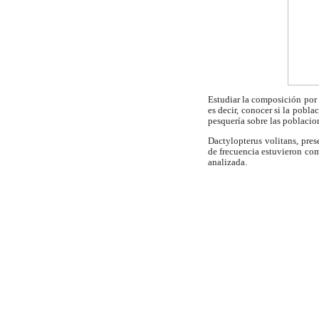
Estudiar la composición por 
es decir, conocer si la pobla
pesquería sobre las poblacio
Dactylopterus volitans, pre
de frecuencia estuvieron com
analizada.