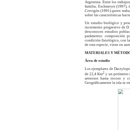
Argentina. Entre los trabajo
familia; Eschmeyer (1997), d
Cervigón (1991) quien trabaj
sobre las características bac
Un estudio biológico y pesq
incremento progresivo de D. 
desconocen estudios poblaci
parámetros: composición por
condición fisiológico, con l
de esta especie, viene en aum
MATERIALES Y MÉTOD
Área de estudio
Los ejemplares de Dactylopte
2
de 22,4 Km
y un perímetro d
arenosos hasta rocoso y c
Geográficamente la isla se en