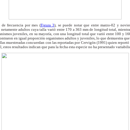
n de frecuencia por mes (
Figura 3
), se puede notar que entre marzo-02 y novi
netamente adultos cuya talla varió entre 170 a 363 mm de longitud total, mientra
nismos juveniles, en su mayoría, con una longitud total que varió entre 100 y 16
ontraron en igual proporción organismos adultos y juveniles, lo que demuestra que e
allas muestreadas concuerdan con las reportadas por Cervigón (1991) quien reportó
, estos resultados indican que para la fecha esta especie no ha presentado variabil