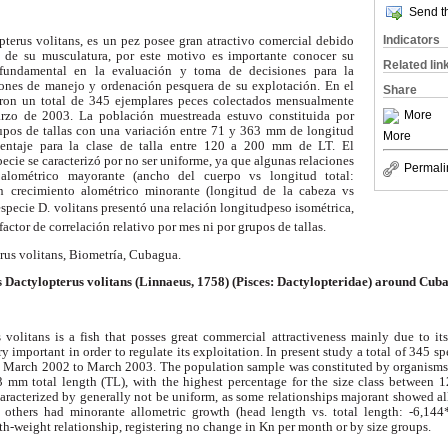
Send th
Indicators
pterus volitans, es un pez posee gran atractivo comercial debido
d de su musculatura, por este motivo es importante conocer su
Related lin
fundamental en la evaluación y toma de decisiones para la
ones de manejo y ordenación pesquera de su explotación. En el
Share
aron un total de 345 ejemplares peces colectados mensualmente
More
zo de 2003. La población muestreada estuvo constituida por
upos de tallas con una variación entre 71 y 363 mm de longitud
More
centaje para la clase de talla entre 120 a 200 mm de LT. El
pecie se caracterizó por no ser uniforme, ya que algunas relaciones
Permali
alométrico mayorante (ancho del cuerpo vs longitud total:
on crecimiento alométrico minorante (longitud de la cabeza vs
especie D. volitans presentó una relación longitudpeso isométrica,
factor de correlación relativo por mes ni por grupos de tallas.
rus volitans, Biometría, Cubagua.
s Dactylopterus volitans (Linnaeus, 1758) (Pisces: Dactylopteridae) around Cub
 volitans is a fish that posses great commercial attractiveness mainly due to its
ry important in order to regulate its exploitation. In present study a total of 345
 March 2002 to March 2003. The population sample was constituted by organisms o
 mm total length (TL), with the highest percentage for the size class between 
haracterized by generally not be uniform, as some relationships majorant showed a
, others had minorante allometric growth (head length vs. total length: -6,144*
th-weight relationship, registering no change in Kn per month or by size groups.