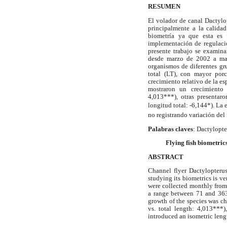
RESUMEN
El volador de canal Dactylo
principalmente a la calida
biometría ya que esta es 
implementación de regulaci
presente trabajo se examin
desde marzo de 2002 a mar
organismos de diferentes gr
total (LT), con mayor por
crecimiento relativo de la es
mostraron un crecimiento 
4,013***), otras presentar
longitud total: -6,144*). La 
no registrando variación del 
Palabras claves
: Dactylopte
Flying fish biometric
ABSTRACT
Channel flyer Dactylopterus
studying its biometrics is ve
were collected monthly from
a range between 71 and 363
growth of the species was c
vs. total length: 4,013***)
introduced an isometric leng