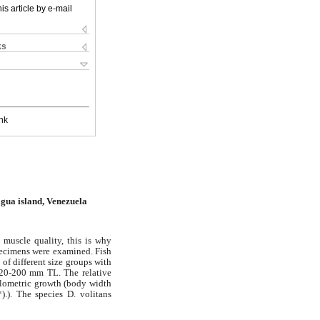
is article by e-mail
ks
nk
agua island, Venezuela
 muscle quality, this is why
 specimens were examined. Fish
f different size groups with
120-200 mm TL. The relative
llometric growth (body width
).). The species D. volitans