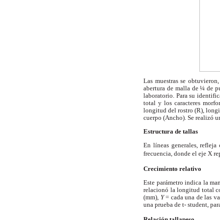
Las muestras se obtuvieron
abertura de malla de ¼ de pu
laboratorio. Para su identif
total y los caracteres morfo
longitud del rostro (R), long
cuerpo (Ancho). Se realizó un
Estructura de tallas
En líneas generales, reflej
frecuencia, donde el eje X r
Crecimiento relativo
Este parámetro indica la man
relacionó la longitud total 
(mm),
Y
= cada una de las va
una prueba de t- student, par
Relación tallapeso