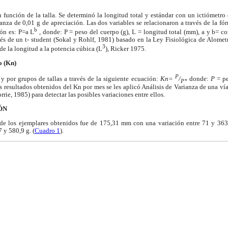
 función de la talla. Se determinó la longitud total y estándar con un ictiómetr
nza de 0,01 g de apreciación. Las dos variables se relacionaron a través de la fó
b
ón es: P=a L
, donde: P = peso del cuerpo (g), L = longitud total (mm), a y b= co
és de un t- student (Sokal y Rohlf, 1981) basado en la Ley Fisiológica de Alomet
3
de la longitud a la potencia cúbica (L
), Ricker 1975.
o (Kn)
P
 por grupos de tallas a través de la siguiente ecuación:
Kn=
/
donde:
P
= pe
P*
os resultados obtenidos del Kn por mes se les aplicó Análisis de Varianza de una ví
rie, 1985) para detectar las posibles variaciones entre ellos.
ÓN
 de los ejemplares obtenidos fue de 175,31 mm con una variación entre 71 y 3
7 y 580,9 g. (
Cuadro 1
).