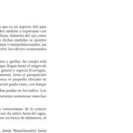
a que es un aspecto útil para
den medirse y expresarse con
abeza, diámetro del ojo, entre
e a dichas medidas se pueden
ntra e interpoblacionales, las
usive los efectos ocasionados
nas y quillas. Su cuerpo está
que llegan hasta el origen de
un género y especie (Cervigón,
rmente, tiene el preopérculo
 boca es pequeña ubicada en
ción pardo claro, con franjas
has pardas en los radios. Los
o presenta numerosas manchas
as venezolanas. Se le conoce
ree da saltos fuera del agua.
ino en busca de alimentos, al
a, desde Masachussetts hasta