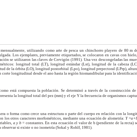
, mensualmente, utilizando como arte de pesca un chinchorro playero de 80 m de
lgada. Los ejemplares, previamente etiquetados, se colocaron en cavas con hielo, 
icación se utilizaron las claves de Cervigón (1991). Una vez descongeladas las mues
métricos: longitud total (LT), longitud estándar (Lst), longitud de la cabeza (LC
itud de la órbita (LO), longitud postorbital (Lpo), longitud prepectoral (LPrp), altur
 corte longitudinal desde el ano hasta la región hiomandibular para la identificaci
a como está compuesta la población. Se determinó a través de la construcción d
epresenta la longitud total del pez (mm) y el eje Y la frecuencia de organismos capt
era o forma como crece una estructura o parte del cuerpo en relación con la longitu
con los otros caracteres morfométricos, mediante una ecuación de alometría:
Y
=
a+
riables,
a y b
= constantes. En esta ecuación el valor de b (pendiente de la recta
a observar si existe o no isometría (Sokal y Rohlf, 1981).