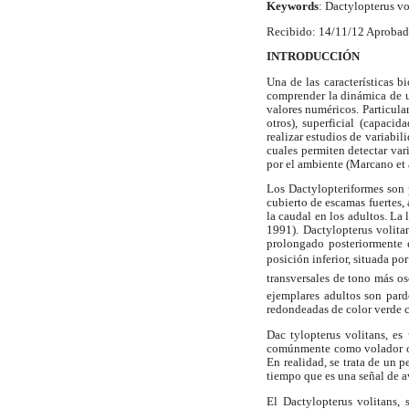
Keywords
: Dactylopterus vo
Recibido: 14/11/12 Aprobad
INTRODUCCIÓN
Una de las características b
comprender la dinámica de u
valores numéricos. Particular
otros), superficial (capaci
realizar estudios de variabil
cuales permiten detectar var
por el ambiente (Marcano et a
Los Dactylopteriformes son p
cubierto de escamas fuertes,
la caudal en los adultos. La 
1991). Dactylopterus volita
prolongado posteriormente 
posición inferior, situada po
transversales de tono más os
ejemplares adultos son pard
redondeadas de color verde c
Dac tylopterus volitans, es
comúnmente como volador o pe
En realidad, se trata de un 
tiempo que es una señal de a
El Dactylopterus volitans, 