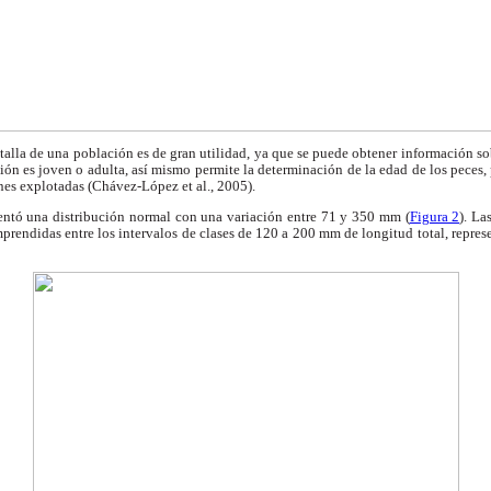
talla de una población es de gran utilidad, ya que se puede obtener información sob
ción es joven o adulta, así mismo permite la determinación de la edad de los peces, 
nes explotadas (Chávez-López et al., 2005).
sentó una distribución normal con una variación entre 71 y 350 mm (
Figura 2
). La
prendidas entre los intervalos de clases de 120 a 200 mm de longitud total, repre