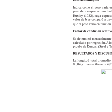
Indica como el peso varía en
peso del cuerpo con una bala
Huxley (1932), cuya expresi
valor de b se comparó a trav
que el peso varía en función 
Factor de condición relativ
Se determinó mensualmente y
calculado por regresión. A l
prueba de Duncan (Steel y Tor
RESULTADOS Y DISCUSI
La longitud total promedio
85,04 g. que osciló entre 4,8