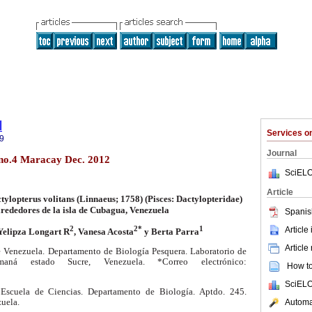
l
Services 
9
Journal
 no.4 Maracay Dec. 2012
SciELO
Article
ylopterus volitans (Linnaeus; 1758) (Pisces: Dactylopteridae)
alrededores de la isla de Cubagua, Venezuela
Spanis
Article
2
2*
1
 Yelipza Longart R
, Vanesa Acosta
y Berta Parra
Article
e Venezuela. Departamento de Biología Pesquera. Laboratorio de
maná estado Sucre, Venezuela. *Correo electrónico:
How to 
SciELO
 Escuela de Ciencias. Departamento de Biología. Aptdo. 245.
uela.
Automat