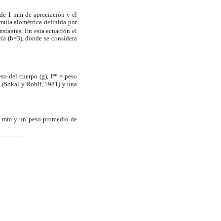
o de 1 mm de apreciación y el
rmula alométrica definida por
nstantes. En esta ecuación el
ría (b=3), donde se considera
so del cuerpo (g), P* = peso
a (Sokal y Rohlf, 1981) y una
63 mm y un peso promedio de