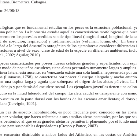
litans, Biometrics, Cubagua.
o: 26/08/13
iológicas que es fundamental estudiar en los peces es la estructura poblacional, y
na población. La biometría estudia aquellas características morfológicas que pue
mente en los peces las medidas son de tipo lineal (longitud total, longitud de la c
dad de absorción, respiración) y tridimensionales (volumen, forma, etc). En bas
idad a lo largo del desarrollo ontogénico de los ejemplares o establecer diferencias i
iaciones a nivel de sexo, clase de edad de la especie en diferentes ambientes, incl
l., 2002; Aguilar, 2010).
eces caracterizados por poseer huesos cefálicos grandes y superficiales, con espi
 a modo de pequeños escudetes, tiene aletas pectorales sumamente largas y amplias 
línea lateral está ausente; en Venezuela existe una sola familia, representada por 
ns (Linnaeus, 1758), se caracteriza por poseer el cuerpo alargado y ancho anterio
en una espina larga y aguda que sobrepasa el origen de las aletas pélvicas. La
r debajo y por detrás del escudete rostral. Los ejemplares juveniles tienen una colora
curo en la mitad laterodorsal del cuerpo. La aleta caudal es transparente con manc
o-oscuro en la parte dorsal con los bordes de las escamas amarillentas; el dors
laro (Cervigón, 1991).
 un pez de aspecto inconfundible, es poco frecuente pero conocido en las cost
z volador, que hacen referencia a sus amplias aletas pectorales, por las que se c
pez bentónico al que estas grandes aletas le permiten ir planeando por el fondo mar
viso para sus posibles depredadores (Crespo y Ponce, 2003).
se encuentra distribuido a ambos lados del Atlántico, en las costas de Améric