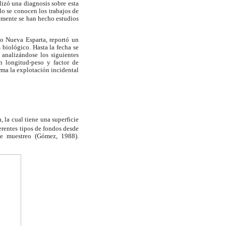
lizó una diagnosis sobre esta
lo se conocen los trabajos de
temente se han hecho estudios
do Nueva Esparta, reportó un
 biológico. Hasta la fecha se
 analizándose los siguientes
ón longitud-peso y factor de
rma la explotación incidental
, la cual tiene una superficie
erentes tipos de fondos desde
de muestreo (Gómez, 1988).