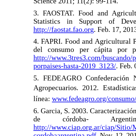
Science 2011; 11(2): 99-114.
3. FAOSTAT. Food and Agricultu
Statistics in Support of Dev
http://faostat.fao.org
. Feb. 17, 201
4. FAPRI. Food and Agricultural P
del consumo per cápita por pa
http://www.3tres3.com/buscando/p
porpaises-hasta-2019_3123/
. Feb. 
5. FEDEAGRO Confederación Na
Agropecuarios. 2012. Estadístic
línea:
www.fedeagro.org/consumo/
6. Garcia, S. 2003. Caracterizació
de córdoba- Argenti
http://www.ciap.org.ar/ciap/Siti
cordobaargentina.pdf
. Nov. 12, 20